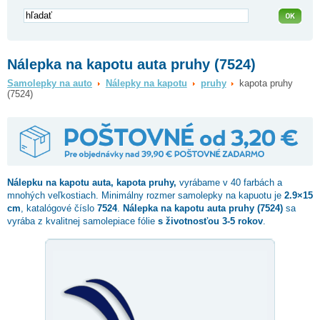
Nálepka na kapotu auta pruhy (7524)
Samolepky na auto
Nálepky na kapotu
pruhy
kapota pruhy
(7524)
Nálepku na kapotu auta,
kapota pruhy
,
vyrábame v 40 farbách a
mnohých veľkostiach. Minimálny rozmer samolepky na kapuotu je
2.9×15
cm
, katalógové číslo
7524
.
Nálepka na kapotu auta pruhy (7524)
sa
vyrába z kvalitnej samolepiace fólie
s životnosťou 3-5 rokov
.