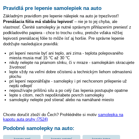
Pravidlá pre lepenie samolepiek na auto
Základným pravidlom pre lepenie nálepiek na auto je trpezlivosť!
Prenášacia fólia má slabšiu lepivosť
– nie je to jej chyba, ale
vlastnosť. Členité samolepky je nutné správnym přihlazením preniesť z
podkladového papiera - chce to trochu cviku, pretože vďaka nižšej
lepivosti prenášacej fólie to môže ísť aj horšie. Pre správne lepenie
dodržujte nasledujúce pravidlá:
pri lepení nesmie byť ani teplo, ani zima - teplota polepovaného
miesta musia mať 15 °C až 30 °C
nikdy nelepte na priamom slnku, či v mraze - samolepkám skracujete
životnosť
lepte vždy na veľmi dobre očistenú a technickým liehom odmastenú
plochu
pri lepení neponáhľajte - samolepky i pri nechcenom prilepenie už
nejdú odlepiť
nepoužívajte prílišnú silu a po celý čas lepenia postupujte opatrne
lepte s citom, nech nepoškriabete povrch samolepky
samolepky nelepte pod stierač alebo na namáhané miesto
Chcete doručit zboží do Čech? Prohlédněte si motiv
samolepka na
kapotu auta pruhy (7524)
Podobné samolepky na auto:
kapota orol
kapota ostatní
kapota tatoo