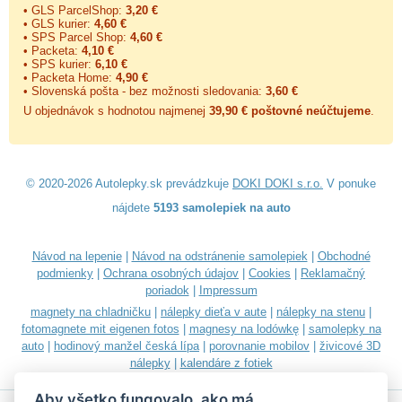
• GLS ParcelShop:
3,20 €
• GLS kurier:
4,60 €
• SPS Parcel Shop:
4,60 €
• Packeta:
4,10 €
• SPS kurier:
6,10 €
• Packeta Home:
4,90 €
• Slovenská pošta - bez možnosti sledovania:
3,60 €
U objednávok s hodnotou najmenej
39,90 € poštovné neúčtujeme
.
© 2020-2026 Autolepky.sk prevádzkuje
DOKI DOKI s.r.o.
V ponuke
nájdete
5193 samolepiek na auto
Návod na lepenie
|
Návod na odstránenie samolepiek
|
Obchodné
podmienky
|
Ochrana osobných údajov
|
Cookies
|
Reklamačný
poriadok
|
Impressum
magnety na chladničku
|
nálepky dieťa v aute
|
nálepky na stenu
|
fotomagnete mit eigenen fotos
|
magnesy na lodówkę
|
samolepky na
auto
|
hodinový manžel česká lípa
|
porovnanie mobilov
|
živicové 3D
nálepky
|
kalendáre z fotiek
Aby všetko fungovalo, ako má