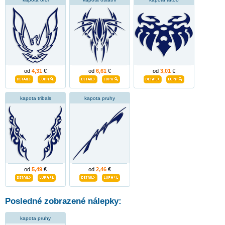
od
4,31
€
od
6,61
€
od
3,01
€
kapota tribals
kapota pruhy
od
5,49
€
od
2,46
€
Posledné zobrazené nálepky:
kapota pruhy