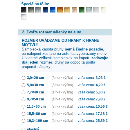
Špeciálna fólia:
2. Zvoľte rozmer nálepky na auto
ROZMER UVÁDZAME OD HRANY K HRANE
MOTÍVU!
Samolepka
kapota pruhy
nemá žiadne pozadie
,
po nalepení zostane na aute iba vyobrazený motív.
U vlastné veľkosti samolepiek na kapotu
zadávajte
iba jeden rozmer
, druhý sa dopočíta podľa
proporcií nálepky.
3,9×20 cm
(šírka × výška)
vaša cena:
3,03
€
5,8×30 cm
(šírka × výška)
vaša cena:
4,20
€
7,7×40 cm
(šírka × výška)
vaša cena:
5,83
€
9,7×50 cm
(šírka × výška)
vaša cena:
7,98
€
11,6×60 cm
(šírka × výška)
vaša cena:
10,56
€
15,5×80 cm
(šírka × výška)
vaša cena:
17,18
€
19,3×100 cm
(šírka × výška)
vaša cena:
25,59
€
vlastný