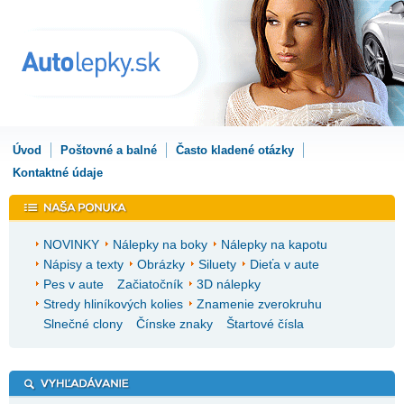
Úvod
Poštovné a balné
Často kladené otázky
Kontaktné údaje
NOVINKY
Nálepky na boky
Nálepky na kapotu
Nápisy a texty
Obrázky
Siluety
Dieťa v aute
Pes v aute
Začiatočník
3D nálepky
Stredy hliníkových kolies
Znamenie zverokruhu
Slnečné clony
Čínske znaky
Štartové čísla