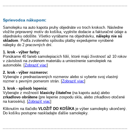
Sprievodca nákupom:
Samolepku na auto
kapota pruhy
objednáte vo troch krokoch. Následne
vložíte pripravený motív do košíka, vyplníte dodacie a fakturačné údaje a
objednávku odošlite. Všetko vyrábame na objednávku,
nálepky nie sú
skladom
. Podľa zvoleného spôsobu platby expedujeme vyrobené
nálepky do 2 pracovných dní.
1. krok - výber farby:
Ponúkame 40 farieb samolepiacich fólií, ktoré majú životnosť až 10 rokov
v závislosti na zvolenom materiálu a umiestnenie samolepiek na
automobile. [
Zobraziť viac
]
2. krok - výber rozmerov:
Vyberajte z prednastavených rozmerov alebo si vyberte svoj vlastný
rozmer s pevným pomerom strán. [
Zobraziť viac
]
3. krok - spôsob lepenia:
Vyberajte z možností
klasicky čitateľne
(na kapotu auta) alebo
zrkadlovo obrátene
(pre lepenie zospodu skla, alebo zrkadlovo otočené
na karosériu). [
Zobraziť viac
]
Kliknutím na tlačidlo
VLOŽIŤ DO KOŠÍKA
je výber samolepky ukončený.
Do košíku postupne naskladajte ďalšie samolepky.