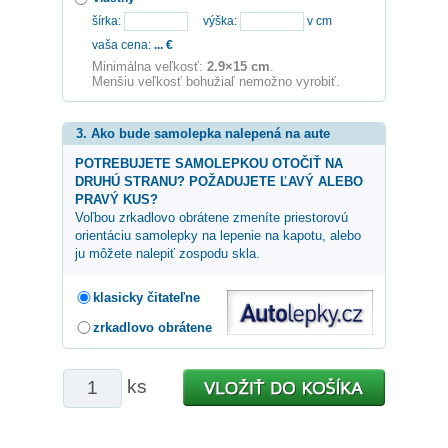
šírka:
výška:
v cm
vaša cena:
...
€
Minimálna veľkosť:
2.9×15 cm
.
Menšiu veľkosť bohužiaľ nemožno vyrobiť.
3. Ako bude samolepka nalepená na aute
POTREBUJETE SAMOLEPKOU OTOČIŤ NA
DRUHÚ STRANU? POŽADUJETE ĽAVÝ ALEBO
PRAVÝ KUS?
Voľbou zrkadlovo obrátene zmeníte priestorovú
orientáciu samolepky na lepenie na kapotu, alebo
ju môžete nalepiť zospodu skla.
klasicky čitateľne
zrkadlovo obrátene
ks