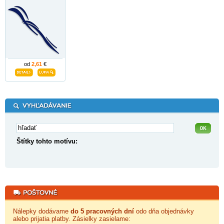
od
2,61
€
Štítky tohto motívu:
Nálepky dodávame
do 5 pracovných dní
odo dňa objednávky
alebo prijatia platby. Zásielky zasielame: