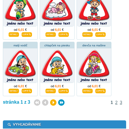
od
6,01
€
od
6,01
€
od
6,01
€
malý vodič
chlapček na piesku
dievča na mašine
od
6,01
€
od
6,01
€
od
6,01
€
stránka 1 z 3
1
2
3