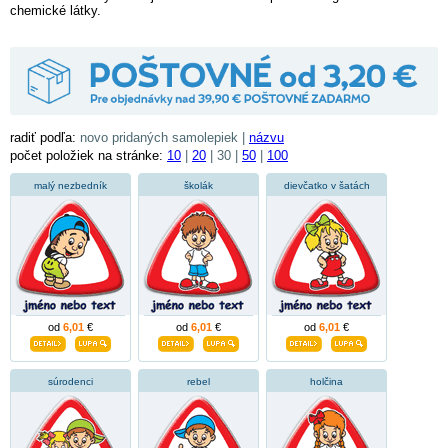
chemické látky.
radiť podľa:
novo pridaných samolepiek |
názvu
počet položiek na stránke:
10
|
20
| 30 |
50
|
100
malý nezbedník
školák
dievčatko v šatách
od
6,01
€
od
6,01
€
od
6,01
€
súrodenci
rebel
holčina