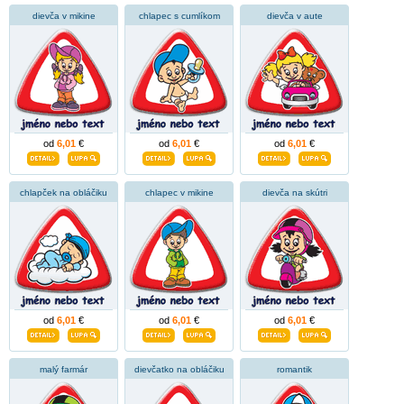
dievča v mikine
chlapec s cumlíkom
dievča v aute
od
6,01
€
od
6,01
€
od
6,01
€
chlapček na obláčiku
chlapec v mikine
dievča na skútri
od
6,01
€
od
6,01
€
od
6,01
€
malý farmár
dievčatko na obláčiku
romantik