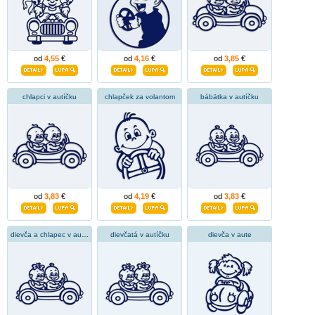
od
4,55
€
od
4,16
€
od
3,85
€
chlapci v autíčku
chlapček za volantom
bábätka v autíčku
od
3,83
€
od
4,19
€
od
3,83
€
dievča a chlapec v autíčku
dievčatá v autíčku
dievča v aute