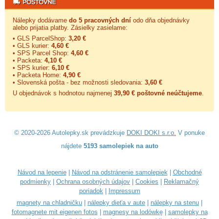
Nálepky dodávame
do 5 pracovných dní
odo dňa objednávky
alebo prijatia platby. Zásielky zasielame:
• GLS ParcelShop:
3,20 €
• GLS kurier:
4,60 €
• SPS Parcel Shop:
4,60 €
• Packeta:
4,10 €
• SPS kurier:
6,10 €
• Packeta Home:
4,90 €
• Slovenská pošta - bez možnosti sledovania:
3,60 €
U objednávok s hodnotou najmenej
39,90 € poštovné neúčtujeme
.
© 2020-2026 Autolepky.sk prevádzkuje
DOKI DOKI s.r.o.
V ponuke
nájdete
5193 samolepiek na auto
Návod na lepenie
|
Návod na odstránenie samolepiek
|
Obchodné
podmienky
|
Ochrana osobných údajov
|
Cookies
|
Reklamačný
poriadok
|
Impressum
magnety na chladničku
|
nálepky dieťa v aute
|
nálepky na stenu
|
fotomagnete mit eigenen fotos
|
magnesy na lodówkę
|
samolepky na