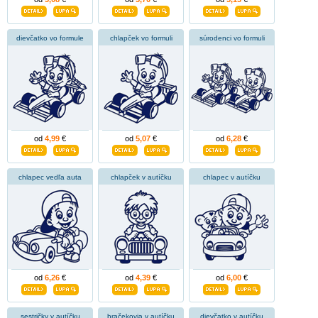
dievčatko vo formule
chlapček vo formuli
súrodenci vo formuli
od
4,99
€
od
5,07
€
od
6,28
€
chlapec vedľa auta
chlapček v autíčku
chlapec v autíčku
od
6,26
€
od
4,39
€
od
6,00
€
sestričky v autíčku
bračekovia v autíčku
dievčatko v autíčku