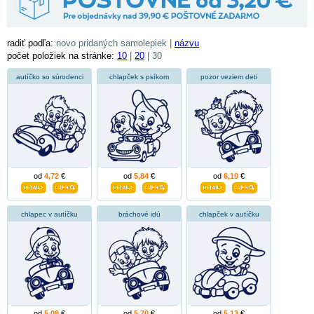
radiť podľa:
novo pridaných samolepiek |
názvu
počet položiek na stránke:
10
|
20
| 30
autíčko so súrodenci
chlapček s psíkom
pozor veziem deti
od
4,72
€
od
5,84
€
od
6,10
€
chlapec v autíčku
bráchové idú
chlapček v autíčku
od
5,08
€
od
5,70
€
od
5,13
€