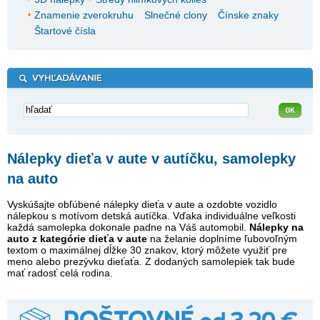
Znamenie zverokruhu
Slnečné clony
Čínske znaky
Štartové čísla
Nálepky dieťa v aute v autíčku, samolepky
na auto
Vyskúšajte obľúbené nálepky dieťa v aute a ozdobte vozidlo
nálepkou s motívom detská autíčka. Vďaka individuálne veľkosti
každá samolepka dokonale padne na Váš automobil.
Nálepky na
auto z kategórie dieťa v aute
na želanie doplníme ľubovoľným
textom o maximálnej dĺžke 30 znakov, ktorý môžete využiť pre
meno alebo prezývku dieťaťa. Z dodaných samolepiek tak bude
mať radosť celá rodina.