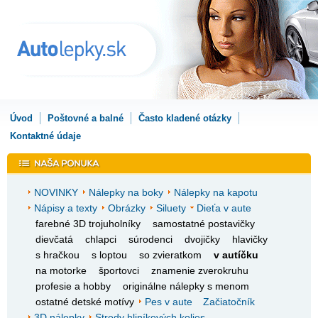
Úvod
Poštovné a balné
Často kladené otázky
Kontaktné údaje
NOVINKY
Nálepky na boky
Nálepky na kapotu
Nápisy a texty
Obrázky
Siluety
Dieťa v aute
farebné 3D trojuholníky
samostatné postavičky
dievčatá
chlapci
súrodenci
dvojičky
hlavičky
s hračkou
s loptou
so zvieratkom
v autíčku
na motorke
športovci
znamenie zverokruhu
profesie a hobby
originálne nálepky s menom
ostatné detské motívy
Pes v aute
Začiatočník
3D nálepky
Stredy hliníkových kolies