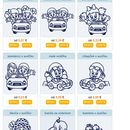
od
5,87
€
od
5,34
€
od
6,33
€
súrodenci v autíčku
malá vodička
chlapček v autíčku
od
6,03
€
od
4,99
€
od
4,99
€
dievča v autíčku
batoľa za volantom
batolata v autíčku