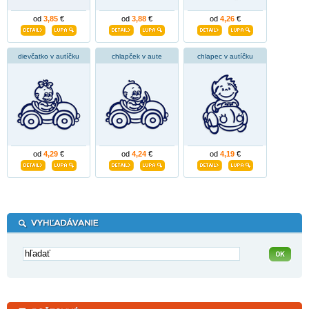
od
3,85
€
od
3,88
€
od
4,26
€
dievčatko v autíčku
chlapček v aute
chlapec v autíčku
od
4,29
€
od
4,24
€
od
4,19
€