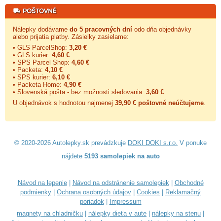
Nálepky dodávame
do 5 pracovných dní
odo dňa objednávky
alebo prijatia platby. Zásielky zasielame:
• GLS ParcelShop:
3,20 €
• GLS kurier:
4,60 €
• SPS Parcel Shop:
4,60 €
• Packeta:
4,10 €
• SPS kurier:
6,10 €
• Packeta Home:
4,90 €
• Slovenská pošta - bez možnosti sledovania:
3,60 €
U objednávok s hodnotou najmenej
39,90 € poštovné neúčtujeme
.
© 2020-2026 Autolepky.sk prevádzkuje
DOKI DOKI s.r.o.
V ponuke
nájdete
5193 samolepiek na auto
Návod na lepenie
|
Návod na odstránenie samolepiek
|
Obchodné
podmienky
|
Ochrana osobných údajov
|
Cookies
|
Reklamačný
poriadok
|
Impressum
magnety na chladničku
|
nálepky dieťa v aute
|
nálepky na stenu
|