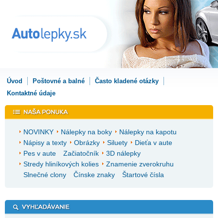
Úvod
Poštovné a balné
Často kladené otázky
Kontaktné údaje
NOVINKY
Nálepky na boky
Nálepky na kapotu
Nápisy a texty
Obrázky
Siluety
Dieťa v aute
Pes v aute
Začiatočník
3D nálepky
Stredy hliníkových kolies
Znamenie zverokruhu
Slnečné clony
Čínske znaky
Štartové čísla