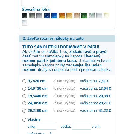
Špeciálna fólia:
2. Zvoľte rozmer nálepky na auto
TÚTO SAMOLEPKU DODÁVAME V PARU!
Ak vložíte do košíka 1 ks,
získate ľavú a pravú
časť
motívu samolepky na kapotu.
Uvedený
rozmer patrí k jednému kusu.
U vlastnej veľkosti
samolepky
kapota pruhy
zadávajte iba jeden
rozmer
, druhý sa dopočíta podľa proporcií nálepky.
9,7×20 cm
(šírka × výška)
vaša cena:
7,81
€
14,6×30 cm
(šírka × výška)
vaša cena:
13,04
€
19,5×40 cm
(šírka × výška)
vaša cena:
20,38
€
24,3×50 cm
(šírka × výška)
vaša cena:
29,71
€
29,2×60 cm
(šírka × výška)
vaša cena:
41,22
€
vlastný
šírka:
výška:
v cm
vaša cena:
...
€