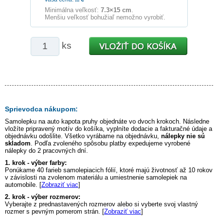
Minimálna veľkosť:
7.3×15 cm
.
Menšiu veľkosť bohužiaľ nemožno vyrobiť.
ks
Sprievodca nákupom:
Samolepku na auto
kapota pruhy
objednáte vo dvoch krokoch. Následne
vložíte pripravený motív do košíka, vyplníte dodacie a fakturačné údaje a
objednávku odošlite. Všetko vyrábame na objednávku,
nálepky nie sú
skladom
. Podľa zvoleného spôsobu platby expedujeme vyrobené
nálepky do 2 pracovných dní.
1. krok - výber farby:
Ponúkame 40 farieb samolepiacich fólií, ktoré majú životnosť až 10 rokov
v závislosti na zvolenom materiálu a umiestnenie samolepiek na
automobile. [
Zobraziť viac
]
2. krok - výber rozmerov:
Vyberajte z prednastavených rozmerov alebo si vyberte svoj vlastný
rozmer s pevným pomerom strán. [
Zobraziť viac
]