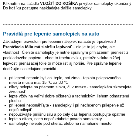
Kliknutím na tlačidlo
VLOŽIŤ DO KOŠÍKA
je výber samolepky ukončený.
Do košíku postupne naskladajte ďalšie samolepky.
Pravidlá pre lepenie samolepiek na auto
Základným pravidlom pre lepenie nálepiek na auto je trpezlivosť!
Prenášacia fólia má slabšiu lepivosť
– nie je to jej chyba, ale
vlastnosť. Členité samolepky je nutné správnym přihlazením preniesť z
podkladového papiera - chce to trochu cviku, pretože vďaka nižšej
lepivosti prenášacej fólie to môže ísť aj horšie. Pre správne lepenie
dodržujte nasledujúce pravidlá:
pri lepení nesmie byť ani teplo, ani zima - teplota polepovaného
miesta musia mať 15 °C až 30 °C
nikdy nelepte na priamom slnku, či v mraze - samolepkám skracujete
životnosť
lepte vždy na veľmi dobre očistenú a technickým liehom odmastenú
plochu
pri lepení neponáhľajte - samolepky i pri nechcenom prilepenie už
nejdú odlepiť
nepoužívajte prílišnú silu a po celý čas lepenia postupujte opatrne
lepte s citom, nech nepoškriabete povrch samolepky
samolepky nelepte pod stierač alebo na namáhané miesto