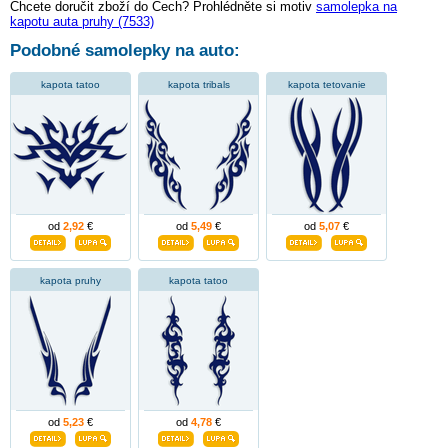
Chcete doručit zboží do Čech? Prohlédněte si motiv
samolepka na
kapotu auta pruhy (7533)
Podobné samolepky na auto:
kapota tatoo
kapota tribals
kapota tetovanie
od
2,92
€
od
5,49
€
od
5,07
€
kapota pruhy
kapota tatoo
od
5,23
€
od
4,78
€