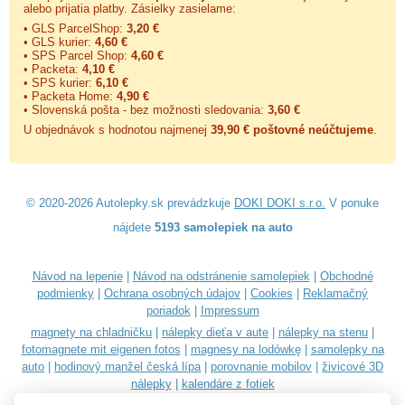
alebo prijatia platby. Zásielky zasielame:
• GLS ParcelShop:
3,20 €
• GLS kurier:
4,60 €
• SPS Parcel Shop:
4,60 €
• Packeta:
4,10 €
• SPS kurier:
6,10 €
• Packeta Home:
4,90 €
• Slovenská pošta - bez možnosti sledovania:
3,60 €
U objednávok s hodnotou najmenej
39,90 € poštovné neúčtujeme
.
© 2020-2026 Autolepky.sk prevádzkuje
DOKI DOKI s.r.o.
V ponuke
nájdete
5193 samolepiek na auto
Návod na lepenie
|
Návod na odstránenie samolepiek
|
Obchodné
podmienky
|
Ochrana osobných údajov
|
Cookies
|
Reklamačný
poriadok
|
Impressum
magnety na chladničku
|
nálepky dieťa v aute
|
nálepky na stenu
|
fotomagnete mit eigenen fotos
|
magnesy na lodówkę
|
samolepky na
auto
|
hodinový manžel česká lípa
|
porovnanie mobilov
|
živicové 3D
nálepky
|
kalendáre z fotiek