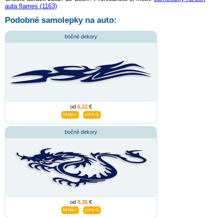
auta flames (1163)
Podobné samolepky na auto:
bočné dekory
od
6,22
€
bočné dekory
od
8,36
€