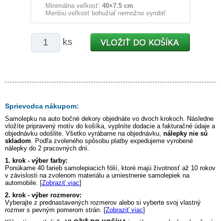
Minimálna veľkosť:
40×7.5 cm
.
Menšiu veľkosť bohužiaľ nemožno vyrobiť.
ks
Sprievodca nákupom:
Samolepku na auto
bočné dekory
objednáte vo dvoch krokoch. Následne
vložíte pripravený motív do košíka, vyplníte dodacie a fakturačné údaje a
objednávku odošlite. Všetko vyrábame na objednávku,
nálepky nie sú
skladom
. Podľa zvoleného spôsobu platby expedujeme vyrobené
nálepky do 2 pracovných dní.
1. krok - výber farby:
Ponúkame 40 farieb samolepiacich fólií, ktoré majú životnosť až 10 rokov
v závislosti na zvolenom materiálu a umiestnenie samolepiek na
automobile. [
Zobraziť viac
]
2. krok - výber rozmerov:
Vyberajte z prednastavených rozmerov alebo si vyberte svoj vlastný
rozmer s pevným pomerom strán. [
Zobraziť viac
]