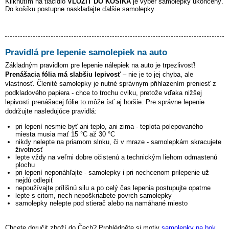
Kliknutím na tlačidlo
VLOŽIŤ DO KOŠÍKA
je výber samolepky ukončený.
Do košíku postupne naskladajte ďalšie samolepky.
Pravidlá pre lepenie samolepiek na auto
Základným pravidlom pre lepenie nálepiek na auto je trpezlivosť!
Prenášacia fólia má slabšiu lepivosť
– nie je to jej chyba, ale
vlastnosť. Členité samolepky je nutné správnym přihlazením preniesť z
podkladového papiera - chce to trochu cviku, pretože vďaka nižšej
lepivosti prenášacej fólie to môže ísť aj horšie. Pre správne lepenie
dodržujte nasledujúce pravidlá:
pri lepení nesmie byť ani teplo, ani zima - teplota polepovaného
miesta musia mať 15 °C až 30 °C
nikdy nelepte na priamom slnku, či v mraze - samolepkám skracujete
životnosť
lepte vždy na veľmi dobre očistenú a technickým liehom odmastenú
plochu
pri lepení neponáhľajte - samolepky i pri nechcenom prilepenie už
nejdú odlepiť
nepoužívajte prílišnú silu a po celý čas lepenia postupujte opatrne
lepte s citom, nech nepoškriabete povrch samolepky
samolepky nelepte pod stierač alebo na namáhané miesto
Chcete doručit zboží do Čech? Prohlédněte si motiv
samolepky na bok