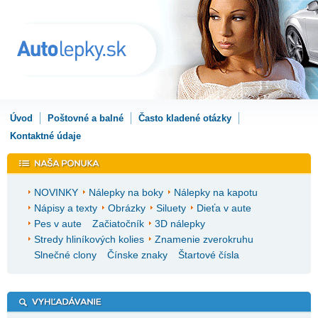
Úvod
Poštovné a balné
Často kladené otázky
Kontaktné údaje
NOVINKY
Nálepky na boky
Nálepky na kapotu
Nápisy a texty
Obrázky
Siluety
Dieťa v aute
Pes v aute
Začiatočník
3D nálepky
Stredy hliníkových kolies
Znamenie zverokruhu
Slnečné clony
Čínske znaky
Štartové čísla