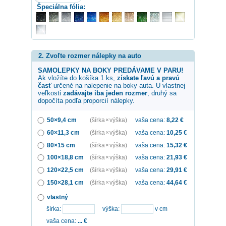
Špeciálna fólia:
2. Zvoľte rozmer nálepky na auto
SAMOLEPKY NA BOKY PREDÁVAME V PARU!
Ak vložíte do košíka 1 ks,
získate ľavú a pravú
časť
určené na nalepenie na boky auta. U vlastnej
veľkosti
zadávajte iba jeden rozmer
, druhý sa
dopočíta podľa proporcií nálepky.
50×9,4 cm
(šírka × výška)
vaša cena:
8,22
€
60×11,3 cm
(šírka × výška)
vaša cena:
10,25
€
80×15 cm
(šírka × výška)
vaša cena:
15,32
€
100×18,8 cm
(šírka × výška)
vaša cena:
21,93
€
120×22,5 cm
(šírka × výška)
vaša cena:
29,91
€
150×28,1 cm
(šírka × výška)
vaša cena:
44,64
€
vlastný
šírka:
výška:
v cm
vaša cena:
...
€