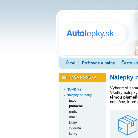
Úvod
Poštovné a balné
Často kl
Nálepky n
Vyberte si samo
NOVINKY
Všetky nálepky
Nálepky na boky
témou plameňov
tatoo
odtieňov, ktoré
plamene
pruhy
draci
lebky
zvieratá
kvety