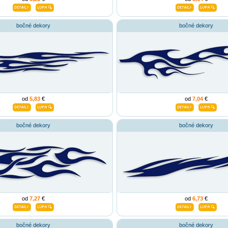
bočné dekory
bočné dekory
od
5,83
€
od
7,04
€
bočné dekory
bočné dekory
od
7,27
€
od
6,73
€
bočné dekory
bočné dekory