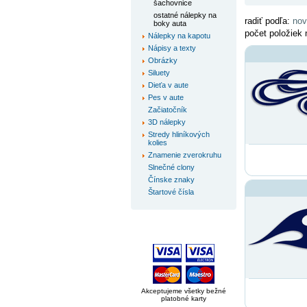
šachovnice
ostatné nálepky na
radiť podľa:
nov
boky auta
počet položiek 
Nálepky na kapotu
Nápisy a texty
Obrázky
Siluety
Dieťa v aute
Pes v aute
Začiatočník
3D nálepky
Stredy hliníkových
kolies
Znamenie zverokruhu
Slnečné clony
Čínske znaky
Štartové čísla
Akceptujeme všetky bežné
platobné karty