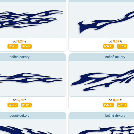
od
9,24
€
od
9,37
€
bočné dekory
bočné dekory
od
5,79
€
od
8,05
€
bočné dekory
bočné dekory