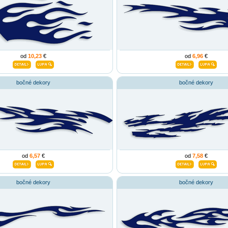
od
10,23
€
od
6,96
€
bočné dekory
bočné dekory
od
6,57
€
od
7,58
€
bočné dekory
bočné dekory