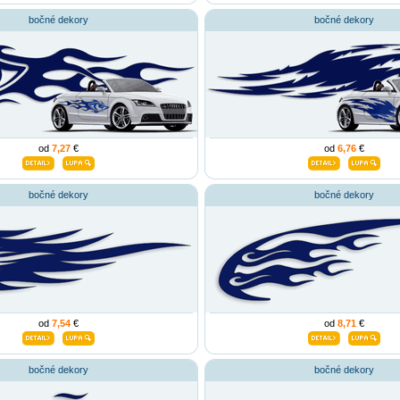
bočné dekory
bočné dekory
od
7,27
€
od
6,76
€
bočné dekory
bočné dekory
od
7,54
€
od
8,71
€
bočné dekory
bočné dekory