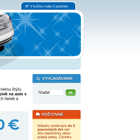
V košíku máte 0 položiek
čnému štýlu.
piek na auto s
h farieb a
Nálepky dodávame
do 5
pracovných dní
odo
dňa objednávky alebo
prijatia platby. Zásielky