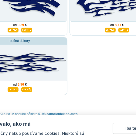
od
9,29
€
od
8,71
€
bočné dekory
od
6,96
€
 s.r.o.
V ponuke nájdete
5193 samolepiek na auto
valo, ako má
piek
|
Obchodné podmienky
|
Ochrana osobných údajov
|
Cookies
|
Reklamačný poriadok
|
Iba t
lepky na stenu
|
fotomagnete mit eigenen fotos
|
magnesy na lodówkę
|
samolepky na auto
|
ečný nákup používame cookies. Niektoré sú