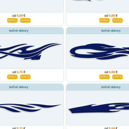
od
6,69
€
od
6,06
€
bočné dekory
bočné dekory
od
6,76
€
od
6,69
€
bočné dekory
bočné dekory
od
5,21
€
od
5,64
€