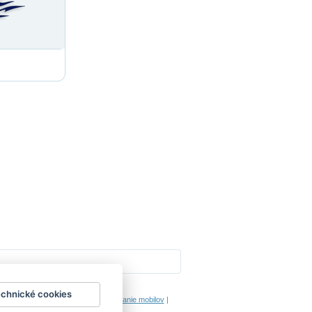
Impressum
echnické cookies
hodinový manžel česká lípa
|
porovnanie mobilov
|