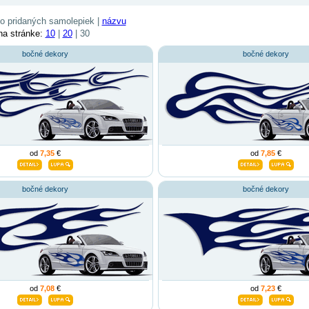
o pridaných samolepiek |
názvu
na stránke:
10
|
20
| 30
bočné dekory
bočné dekory
od
7,35
€
od
7,85
€
bočné dekory
bočné dekory
od
7,08
€
od
7,23
€