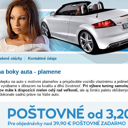
adené otázky
Kontaktné údaje
a boky auta - plamene
lepku na auto s motívmi plameňov a prispôsobte vozidlo vlastnému a jedine
 vyrábame s dôrazom na kvalitu a dlhú životnosť.
Pri výbere tuning samole
 máte k dispozícii nielen celý rad veľkostí,
ale aj širokú paletu obľúbenýc
 dokonale sadnú práve na Vaše auto.