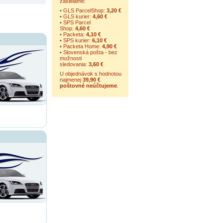
zasielame:
• GLS ParcelShop:
3,20 €
• GLS kurier:
4,60 €
• SPS Parcel
Shop:
4,60 €
• Packeta:
4,10 €
• SPS kurier:
6,10 €
• Packeta Home:
4,90 €
• Slovenská pošta - bez
možnosti
sledovania:
3,60 €
U objednávok s hodnotou
najmenej
39,90 €
poštovné neúčtujeme
.