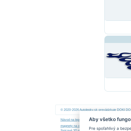
© 2020-2026 Autolepky.sk prevádzkuje
DOKI DOKI
Aby všetko fungo
Návod na lepenie
|
Návod na odstránenie samole
magnety na chladničku
|
nálepky dieťa v aute
|
ná
Pre spoľahlivý a bezp
živicové 3D nálepky
|
kalendáre z fotiek