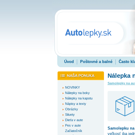
Úvod
Poštovné a balné
Často kl
Nálepka 
Samolepky na au
NOVINKY
Nálepky na boky
Nálepky na kapotu
Nápisy a texty
Obrázky
Siluety
Dieťa v aute
Pes v aute
Samolepku na
Začiatočník
veľkosť iba jed