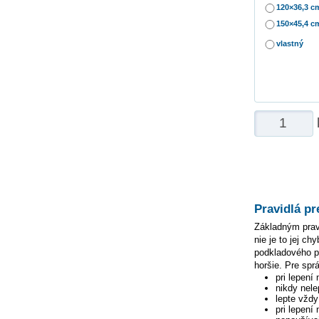
120×36,3 c
150×45,4 c
vlastný
Pravidlá pr
Základným pravi
nie je to jej c
podkladového pa
horšie. Pre spr
pri lepení
nikdy nele
lepte vžd
pri lepení