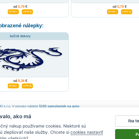
od
5,79
€
od
5,75
€
obrazené nálepky:
bočné dekory
od
8,36
€
 s.r.o.
V ponuke nájdete
5193 samolepiek na auto
valo, ako má
piek
|
Obchodné podmienky
|
Ochrana osobných údajov
|
Cookies
|
Reklamačný poriadok
|
Iba t
lepky na stenu
|
fotomagnete mit eigenen fotos
|
magnesy na lodówkę
|
samolepky na auto
|
ečný nákup používame cookies. Niektoré sú
ú zlepšovať naše služby. Chcete si
cookies nastaviť
P
itím všetkých?