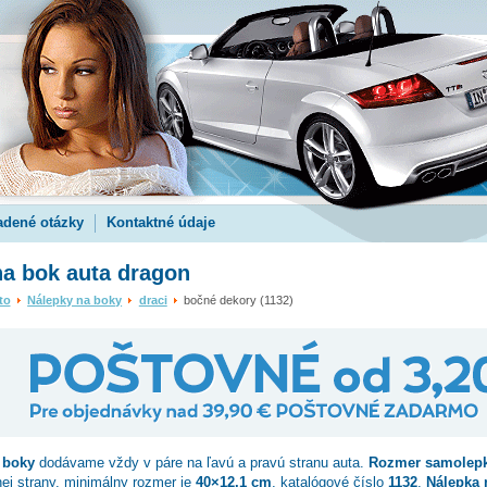
adené otázky
Kontaktné údaje
na bok auta dragon
to
Nálepky na boky
draci
bočné dekory (1132)
 boky
dodávame vždy v páre na ľavú a pravú stranu auta.
Rozmer samolep
nej strany, minimálny rozmer je
40×12.1 cm
, katalógové číslo
1132
.
Nálepka 