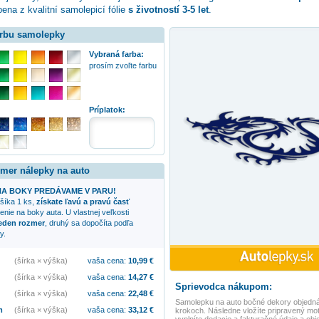
ena z kvalitní samolepicí fólie
s životností 3-5 let
.
arbu samolepky
Vybraná farba:
prosím zvoľte farbu
:
Príplatok:
zmer nálepky na auto
A BOKY PREDÁVAME V PARU!
ošíka 1 ks,
získate ľavú a pravú časť
nie na boky auta. U vlastnej veľkosti
jeden rozmer
, druhý sa dopočíta podľa
y.
(šírka × výška)
vaša cena:
10,99
€
(šírka × výška)
vaša cena:
14,27
€
Sprievodca nákupom:
(šírka × výška)
vaša cena:
22,48
€
Samolepku na auto
bočné dekory
objedná
m
(šírka × výška)
vaša cena:
33,12
€
krokoch. Následne vložíte pripravený mot