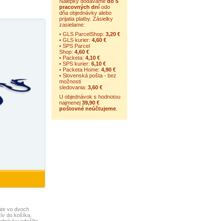
Nálepky dodávame
do 5
pracovných dní
odo
dňa objednávky alebo
prijatia platby. Zásielky
zasielame:
• GLS ParcelShop:
3,20 €
• GLS kurier:
4,60 €
• SPS Parcel
Shop:
4,60 €
• Packeta:
4,10 €
• SPS kurier:
6,10 €
• Packeta Home:
4,90 €
• Slovenská pošta - bez
možnosti
sledovania:
3,60 €
U objednávok s hodnotou
najmenej
39,90 €
poštovné neúčtujeme
.
te vo dvoch
ív do košíka,