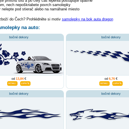
te prílišnú silu a po celý čas lepenia postupujte opatrne
tom, nech nepoškriabete povrch samolepky
 nelepte pod stierač alebo na namáhané miesto
 zboží do Čech? Prohlédněte si motiv
samolepky na bok auta dragon
molepky na auto:
bočné dekory
bočné dekory
od
13,84
€
od
6,76
€
bočné dekory
bočné dekory