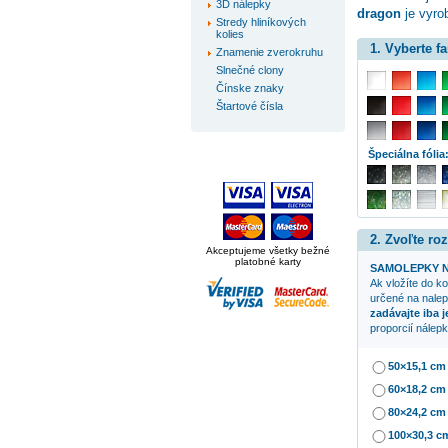
3D nálepky
dragon
je vyrob
Stredy hliníkových
kolies
1. Vyberte f
Znamenie zverokruhu
Slnečné clony
Čínske znaky
Štartové čísla
Špeciálna fólia
2. Zvoľte ro
Akceptujeme všetky bežné
platobné karty
SAMOLEPKY N
Ak vložíte do k
určené na nalepe
zadávajte iba 
proporcií nálepk
50×15,1 cm
60×18,2 cm
80×24,2 cm
100×30,3 c