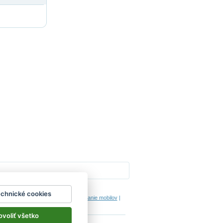
Impressum
echnické cookies
hodinový manžel česká lípa
|
porovnanie mobilov
|
ovoliť všetko