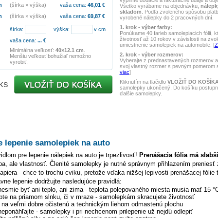
vyplníte dodacie a fakturačné údaje a obj
m
(šírka × výška)
vaša cena:
46,01
€
Všetko vyrábame na objednávku,
nálepk
skladom
. Podľa zvoleného spôsobu pla
m
(šírka × výška)
vaša cena:
69,87
€
vyrobené nálepky do 2 pracovných dní.
1. krok - výber farby:
šírka:
výška:
v cm
Ponúkame 40 farieb samolepiacich fólií, k
životnosť až 10 rokov v závislosti na zvo
vaša cena:
...
€
umiestnenie samolepiek na automobile. [
Z
Minimálna veľkosť:
40×12.1 cm
.
2. krok - výber rozmerov:
Menšiu veľkosť bohužiaľ nemožno
Vyberajte z prednastavených rozmerov al
vyrobiť.
svoj vlastný rozmer s pevným pomerom st
viac
]
Kliknutím na tlačidlo
VLOŽIŤ DO KOŠÍK
ks
samolepky ukončený. Do košíku postupne
ďalšie samolepky.
e lepenie samolepiek na auto
dlom pre lepenie nálepiek na auto je trpezlivosť!
Prenášacia fólia má slabš
hyba, ale vlastnosť. Členité samolepky je nutné správnym přihlazením preniesť 
piera - chce to trochu cviku, pretože vďaka nižšej lepivosti prenášacej fólie 
ávne lepenie dodržujte nasledujúce pravidlá:
 nesmie byť ani teplo, ani zima - teplota polepovaného miesta musia mať 15 °
pte na priamom slnku, či v mraze - samolepkám skracujete životnosť
y na veľmi dobre očistenú a technickým liehom odmastenú plochu
 neponáhľajte - samolepky i pri nechcenom prilepenie už nejdú odlepiť