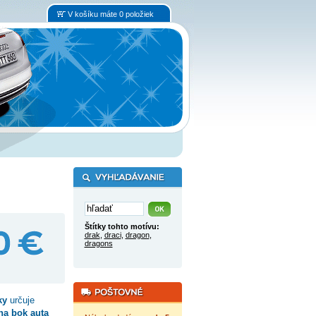
V košíku máte 0 položiek
Štítky tohto motívu:
drak
,
draci
,
dragon
,
dragons
ky
určuje
na bok auta