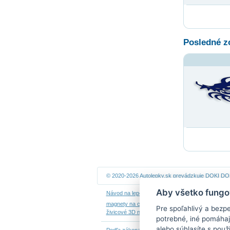
Posledné z
© 2020-2026 Autolepky.sk prevádzkuje
DOKI DOKI
Aby všetko fungo
Návod na lepenie
|
Návod na odstránenie samole
magnety na chladničku
|
nálepky dieťa v aute
|
ná
Pre spoľahlivý a bezp
živicové 3D nálepky
|
kalendáre z fotiek
potrebné, iné pomáhaj
alebo súhlasíte s použ