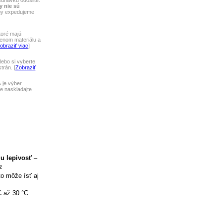
ednávku odošlite.
y nie sú
tby expedujeme
toré majú
lenom materiálu a
obraziť viac
]
ebo si vyberte
rán. [
Zobraziť
A
je výber
 naskladajte
iu lepivosť
–
z
to môže ísť aj
C až 30 °C