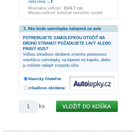
vaša cena:
...
€
Minimálna veľkosť:
15×6.7 cm
.
Menšiu veľkosť bohužiaľ nemožno vyrobiť.
3. Ako bude samolepka nalepená na aute
POTREBUJETE SAMOLEPKOU OTOČIŤ NA
DRUHÚ STRANU? POŽADUJETE ĽAVÝ ALEBO
PRAVÝ KUS?
Voľbou zrkadlovo obrátene zmeníte priestorovú
orientáciu samolepky na lepenie na kapotu, alebo
ju môžete nalepiť zospodu skla.
klasicky čitateľne
zrkadlovo obrátene
ks