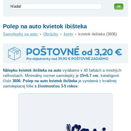
Polep na auto kvietok ibišteka
Samolepky na auto
Obrázky
kvety
kvietok ibišteka (3606)
Nálepku
kvietok ibišteka
na auto
vyrábame v 40 farbách a mnohých
veľkostiach. Minimálny rozmer samolepky je
15×6.7 cm
, katalógové
číslo
3606
.
Polep na auto kvietok ibišteka
je vyrobená z kvalitnej
samolepiacej fólie
s životnosťou 3-5 rokov
.