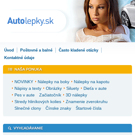
Úvod
Poštovné a balné
Často kladené otázky
Kontaktné údaje
NOVINKY
Nálepky na boky
Nálepky na kapotu
Nápisy a texty
Obrázky
Siluety
Dieťa v aute
Pes v aute
Začiatočník
3D nálepky
Stredy hliníkových kolies
Znamenie zverokruhu
Slnečné clony
Čínske znaky
Štartové čísla