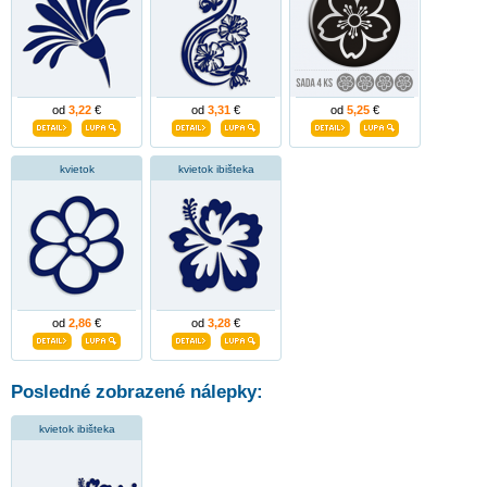
od
3,22
€
od
3,31
€
od
5,25
€
kvietok
kvietok ibišteka
od
2,86
€
od
3,28
€
Posledné zobrazené nálepky:
kvietok ibišteka