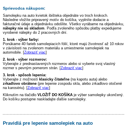
Sprievodca nákupom:
Samolepku na auto
kvietok ibišteka
objednáte vo troch krokoch.
Následne vložíte pripravený motív do košíka, vyplníte dodacie a
fakturačné údaje a objednávku odošlite. Všetko vyrábame na objednávku,
nálepky nie sú skladom
. Podľa zvoleného spôsobu platby expedujeme
vyrobené nálepky do 2 pracovných dní.
1. krok - výber farby:
Ponúkame 40 farieb samolepiacich fólií, ktoré majú životnosť až 10 rokov
v závislosti na zvolenom materiálu a umiestnenie samolepiek na
automobile. [
Zobraziť viac
]
2. krok - výber rozmerov:
Vyberajte z prednastavených rozmerov alebo si vyberte svoj vlastný
rozmer s pevným pomerom strán. [
Zobraziť viac
]
3. krok - spôsob lepenia:
Vyberajte z možností
klasicky čitateľne
(na kapotu auta) alebo
zrkadlovo obrátene
(pre lepenie zospodu skla, alebo zrkadlovo otočené
na karosériu). [
Zobraziť viac
]
Kliknutím na tlačidlo
VLOŽIŤ DO KOŠÍKA
je výber samolepky ukončený.
Do košíku postupne naskladajte ďalšie samolepky.
Pravidlá pre lepenie samolepiek na auto