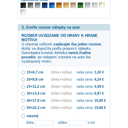
2. Zvoľte rozmer nálepky na auto
ROZMER UVÁDZAME OD HRANY K HRANE
MOTÍVU!
U vlastnej veľkosti
zadávajte iba jeden rozmer
,
druhý sa dopočíta podľa proporcií nálepky.
Samolepka
kvietok ibišteka
nemá žiadne
pozadie
, po nalepení zostane na aute iba
vyobrazený motív.
15×6,7 cm
(šírka × výška)
vaša cena:
3,30
€
20×8,9 cm
(šírka × výška)
vaša cena:
4,24
€
25×11,2 cm
(šírka × výška)
vaša cena:
5,49
€
30×13,4 cm
(šírka × výška)
vaša cena:
6,97
€
40×17,9 cm
(šírka × výška)
vaša cena:
10,80
€
50×22,3 cm
(šírka × výška)
vaša cena:
15,66
€
vlastný
šírka:
výška:
v cm