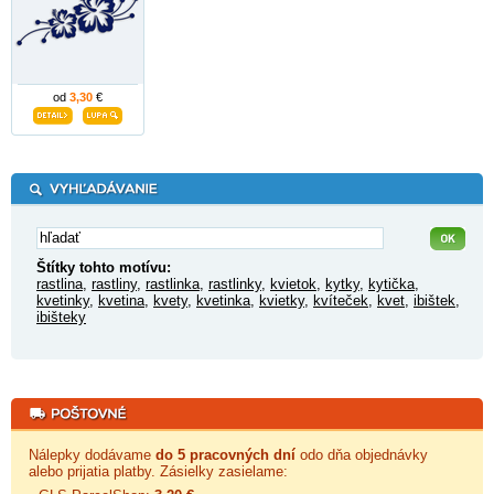
od
3,30
€
Štítky tohto motívu:
rastlina
,
rastliny
,
rastlinka
,
rastlinky
,
kvietok
,
kytky
,
kytička
,
kvetinky
,
kvetina
,
kvety
,
kvetinka
,
kvietky
,
kvíteček
,
kvet
,
ibištek
,
ibišteky
Nálepky dodávame
do 5 pracovných dní
odo dňa objednávky
alebo prijatia platby. Zásielky zasielame: