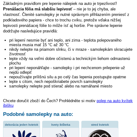
Základným pravidlom pre lepenie nálepiek na auto je trpezlivosť!
Prenášacia fólia má slabšiu lepivosť
– nie je to jej chyba, ale
vlastnosť. Členité samolepky je nutné správnym přihlazením preniesť z
podkladového papiera - chce to trochu cviku, pretože vďaka nižšej
lepivosti prenášacej fólie to môže ísť aj horšie. Pre správne lepenie
dodržujte nasledujúce pravidlá:
pri lepení nesmie byť ani teplo, ani zima - teplota polepovaného
miesta musia mať 15 °C až 30 °C
nikdy nelepte na priamom slnku, či v mraze - samolepkám skracujete
životnosť
lepte vždy na veľmi dobre očistenú a technickým liehom odmastenú
plochu
pri lepení neponáhľajte - samolepky i pri nechcenom prilepenie už
nejdú odlepiť
nepoužívajte prílišnú silu a po celý čas lepenia postupujte opatrne
lepte s citom, nech nepoškriabete povrch samolepky
samolepky nelepte pod stierač alebo na namáhané miesto
Chcete doručit zboží do Čech? Prohlédněte si motiv
polep na auto kvítek
ibišku
Podobné samolepky na auto:
dekorácia jeden kvietok
kvety ibišteka
stred kvietok