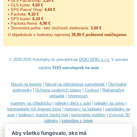
• GLS ParcelShop:
3,20 €
• GLS kurier:
4,60 €
• SPS Parcel Shop:
4,60 €
• Packeta:
4,10 €
• SPS kurier:
6,10 €
• Packeta Home:
4,90 €
• Slovenská pošta - bez možnosti sledovania:
3,60 €
U objednávok s hodnotou najmenej
39,90 € poštovné neúčtujeme
.
© 2020-2026 Autolepky.sk prevádzkuje
DOKI DOKI s.r.o.
V ponuke
nájdete
5193 samolepiek na auto
Návod na lepenie
|
Návod na odstránenie samolepiek
|
Obchodné
podmienky
|
Ochrana osobných údajov
|
Cookies
|
Reklamačný
poriadok
|
Impressum
magnety na chladničku
|
nálepky dieťa v aute
|
nálepky na stenu
|
fotomagnete mit eigenen fotos
|
magnesy na lodówkę
|
samolepky na
auto
|
hodinový manžel česká lípa
|
porovnanie mobilov
|
živicové 3D
nálepky
|
kalendáre z fotiek
Aby všetko fungovalo, ako má