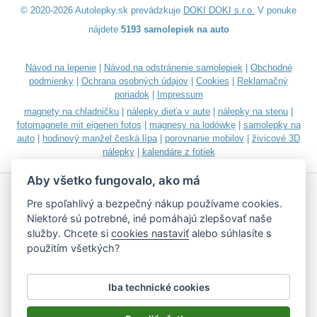
© 2020-2026 Autolepky.sk prevádzkuje
DOKI DOKI s.r.o.
V ponuke
nájdete
5193 samolepiek na auto
Návod na lepenie
|
Návod na odstránenie samolepiek
|
Obchodné
podmienky
|
Ochrana osobných údajov
|
Cookies
|
Reklamačný
poriadok
|
Impressum
magnety na chladničku
|
nálepky dieťa v aute
|
nálepky na stenu
|
fotomagnete mit eigenen fotos
|
magnesy na lodówkę
|
samolepky na
auto
|
hodinový manžel česká lípa
|
porovnanie mobilov
|
živicové 3D
nálepky
|
kalendáre z fotiek
Aby všetko fungovalo, ako má
Pre spoľahlivý a bezpečný nákup používame cookies.
Niektoré sú potrebné, iné pomáhajú zlepšovať naše
služby. Chcete si
cookies nastaviť
alebo súhlasíte s
Akceptujeme všetky bežné platobné karty
použitím všetkých?
Iba technické cookies
Podľa zákona o evidencii tržieb je predávajúci povinný vystaviť
kupujúcemu účtenku.