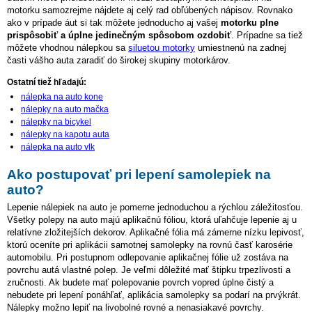
motorku samozrejme nájdete aj celý rad obľúbených nápisov. Rovnako
ako v prípade áut si tak môžete jednoducho aj vašej
motorku plne
prispôsobiť a úplne jedinečným spôsobom ozdobiť
. Prípadne sa tiež
môžete vhodnou nálepkou sa
siluetou motorky
umiestnenú na zadnej
časti vášho auta zaradiť do širokej skupiny motorkárov.
Ostatní tiež hľadajú:
nálepka na auto kone
nálepky na auto mačka
nálepky na bicykel
nálepky na kapotu auta
nálepka na auto vlk
Ako postupovať pri lepení samolepiek na
auto?
Lepenie nálepiek na auto je pomerne jednoduchou a rýchlou záležitosťou.
Všetky polepy na auto majú aplikačnú fóliou, ktorá uľahčuje lepenie aj u
relatívne zložitejších dekorov. Aplikačné fólia má zámerne nízku lepivosť,
ktorú oceníte pri aplikácii samotnej samolepky na rovnú časť karosérie
automobilu. Pri postupnom odlepovanie aplikačnej fólie už zostáva na
povrchu autá vlastné polep. Je veľmi dôležité mať štipku trpezlivosti a
zručnosti. Ak budete mať polepovanie povrch vopred úplne čistý a
nebudete pri lepení ponáhľať, aplikácia samolepky sa podarí na prvýkrát.
Nálepky možno lepiť na livobolné rovné a nenasiakavé povrchy.