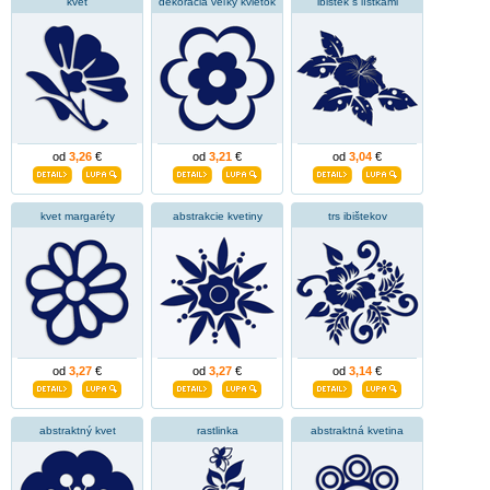
kvet
dekorácia veľký kvietok
ibištek s lístkami
od
3,26
€
od
3,21
€
od
3,04
€
kvet margaréty
abstrakcie kvetiny
trs ibištekov
od
3,27
€
od
3,27
€
od
3,14
€
abstraktný kvet
rastlinka
abstraktná kvetina