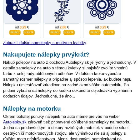
od
3,29
€
od
2,88
€
od
3,29
€
Zobraziť ďalšie samolepky s motívom kvietky
Nakupujete nálepky prvýkrát?
Nákup polepov na auto z obchodu Autolepky.sk je rýchly a jednoduchý. V
detaile samolepky na auto s témou kvietky si najskôr zvolíte vhodnú
farbu z celej rady obľúbených odtieňov. V ďalšom kroku vyberáte
samotný rozmer nálepky a prípadne aj spôsob lepenia, ak budete napr.
Nálepku umiestňovať zrkadlovo na zadné okno vášho automobilu. Po
pridaní vybrané samolepky do košíka dokončíte objednávku vyplnením
dodacích údajov. Jednoduché, že áno...
Nálepky na motorku
Okrem bohatej ponuky nálepiek na auto máme pre vás na webe
Autolepky.sk
zároveň tiež pripravené obľúbené samolepky na motorku.
Jedná sa predovšetkým o dekory rozličných motoriek v podobe siluet
cestných či motokrosových strojov, ale výnimkou nie sú aj polepy s
ďalším moto príslušenstvom. Medzi dostupnými samolepkami na