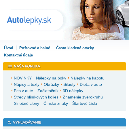
Úvod
Poštovné a balné
Často kladené otázky
Kontaktné údaje
NOVINKY
Nálepky na boky
Nálepky na kapotu
Nápisy a texty
Obrázky
Siluety
Dieťa v aute
Pes v aute
Začiatočník
3D nálepky
Stredy hliníkových kolies
Znamenie zverokruhu
Slnečné clony
Čínske znaky
Štartové čísla