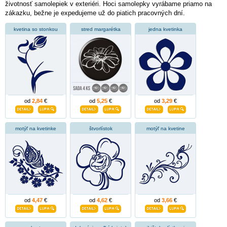
životnosť samolepiek v exteriéri. Hoci samolepky vyrábame priamo na
zákazku, bežne je expedujeme už do piatich pracovných dní.
kvetina so stonkou
stred margarétka
jedna kvetinka
od
2,84
€
od
5,25
€
od
3,29
€
motýľ na kvetinke
štvorlístok
motýľ na kvetine
od
4,47
€
od
4,62
€
od
3,66
€