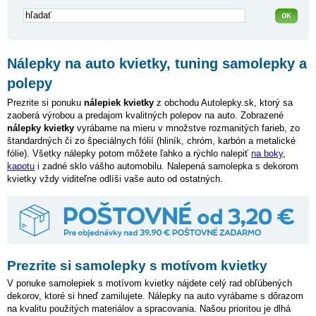
Nálepky na auto kvietky, tuning samolepky a
polepy
Prezrite si ponuku
nálepiek kvietky
z obchodu Autolepky.sk, ktorý sa
zaoberá výrobou a predajom kvalitných polepov na auto. Zobrazené
nálepky kvietky
vyrábame na mieru v množstve rozmanitých farieb, zo
štandardných či zo špeciálnych fólií (hliník, chróm, karbón a metalické
fólie). Všetky nálepky potom môžete ľahko a rýchlo nalepiť
na boky
,
kapotu
i zadné sklo vášho automobilu. Nalepená samolepka s dekorom
kvietky vždy viditeľne odlíši vaše auto od ostatných.
Prezrite si samolepky s motívom kvietky
V ponuke samolepiek s motívom kvietky nájdete celý rad obľúbených
dekorov, ktoré si hneď zamilujete. Nálepky na auto vyrábame s dôrazom
na kvalitu použitých materiálov a spracovania. Našou prioritou je dlhá