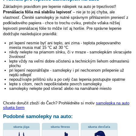
Základným pravidlom pre lepenie nálepiek na auto je trpezlivosť!
Prenášacia fólia má slabšiu lepivosť
– nie je to jej chyba, ale
vlastnosť. Členité samolepky je nutné správnym přihlazením preniesť z
podkladového papiera - chce to trochu cviku, pretože vďaka nižšej
lepivosti prenášacej fólie to môže ísť aj horšie. Pre správne lepenie
dodržujte nasledujúce pravidlá:
pri lepení nesmie byť ani teplo, ani zima - teplota polepovaného
miesta musia mať 15 °C až 30 °C
nikdy nelepte na priamom slnku, či v mraze - samolepkám skracujete
životnosť
lepte vždy na veľmi dobre očistenú a technickým liehom odmastenú
plochu
pri lepení neponáhľajte - samolepky i pri nechcenom prilepenie už
nejdú odlepiť
nepoužívajte prílišnú silu a po celý čas lepenia postupujte opatrne
lepte s citom, nech nepoškriabete povrch samolepky
samolepky nelepte pod stierač alebo na namáhané miesto
Chcete doručit zboží do Čech? Prohlédněte si motiv
samolepka na auto
silueta šerm
Podobné samolepky na auto:
silueta jóga
silueta fitness
silueta dievčaťa