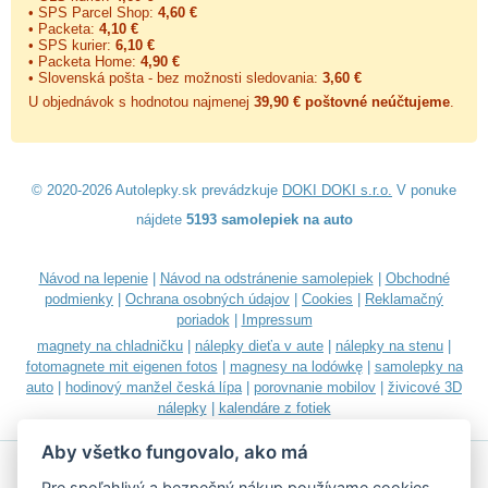
• SPS Parcel Shop:
4,60 €
• Packeta:
4,10 €
• SPS kurier:
6,10 €
• Packeta Home:
4,90 €
• Slovenská pošta - bez možnosti sledovania:
3,60 €
U objednávok s hodnotou najmenej
39,90 € poštovné neúčtujeme
.
© 2020-2026 Autolepky.sk prevádzkuje
DOKI DOKI s.r.o.
V ponuke
nájdete
5193 samolepiek na auto
Návod na lepenie
|
Návod na odstránenie samolepiek
|
Obchodné
podmienky
|
Ochrana osobných údajov
|
Cookies
|
Reklamačný
poriadok
|
Impressum
magnety na chladničku
|
nálepky dieťa v aute
|
nálepky na stenu
|
fotomagnete mit eigenen fotos
|
magnesy na lodówkę
|
samolepky na
auto
|
hodinový manžel česká lípa
|
porovnanie mobilov
|
živicové 3D
nálepky
|
kalendáre z fotiek
Aby všetko fungovalo, ako má
Pre spoľahlivý a bezpečný nákup používame cookies.