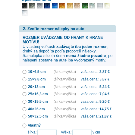
2. Zvoľte rozmer nálepky na auto
ROZMER UVÁDZAME OD HRANY K HRANE
MOTÍVU!
U vlastnej veľkosti
zadávajte iba jeden rozmer
,
druhý sa dopočíta podľa proporcií nálepky.
Samolepka
silueta šerm
nemá žiadne pozadie
, po
nalepení zostane na aute iba vyobrazený motív.
10×6,5 cm
(šírka × výška)
vaša cena:
2,87
€
15×9,8 cm
(šírka × výška)
vaša cena:
3,87
€
20×13 cm
(šírka × výška)
vaša cena:
5,24
€
25×16,3 cm
(šírka × výška)
vaša cena:
7,04
€
30×19,5 cm
(šírka × výška)
vaša cena:
9,20
€
40×26 cm
(šírka × výška)
vaša cena:
14,75
€
50×32,5 cm
(šírka × výška)
vaša cena:
21,87
€
vlastný
šírka:
výška:
v cm