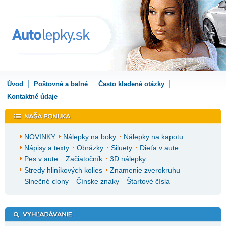
Úvod
Poštovné a balné
Často kladené otázky
Kontaktné údaje
NOVINKY
Nálepky na boky
Nálepky na kapotu
Nápisy a texty
Obrázky
Siluety
Dieťa v aute
Pes v aute
Začiatočník
3D nálepky
Stredy hliníkových kolies
Znamenie zverokruhu
Slnečné clony
Čínske znaky
Štartové čísla