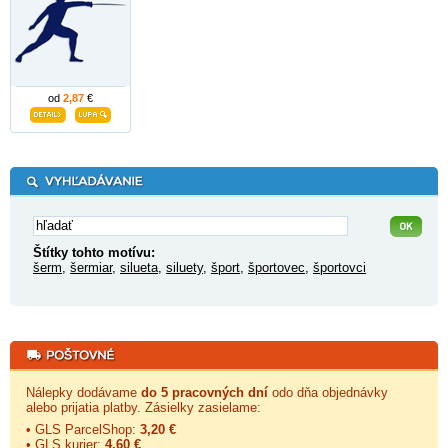
od
2,87
€
Štítky tohto motívu:
šerm
,
šermiar
,
silueta
,
siluety
,
šport
,
športovec
,
športovci
Nálepky dodávame
do 5 pracovných dní
odo dňa objednávky
alebo prijatia platby. Zásielky zasielame:
• GLS ParcelShop:
3,20 €
• GLS kurier:
4,60 €