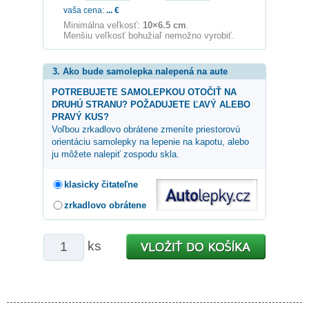
vaša cena:
...
€
Minimálna veľkosť:
10×6.5 cm
.
Menšiu veľkosť bohužiaľ nemožno vyrobiť.
3. Ako bude samolepka nalepená na aute
POTREBUJETE SAMOLEPKOU OTOČIŤ NA
DRUHÚ STRANU? POŽADUJETE ĽAVÝ ALEBO
PRAVÝ KUS?
Voľbou zrkadlovo obrátene zmeníte priestorovú
orientáciu samolepky na lepenie na kapotu, alebo
ju môžete nalepiť zospodu skla.
klasicky čitateľne
zrkadlovo obrátene
ks