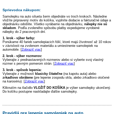
Sprievodca nákupom:
Samolepku na auto
silueta šerm
objednáte vo troch krokoch. Následne
vložíte pripravený motív do košíka, vyplníte dodacie a fakturačné údaje a
objednávku odošlite. Všetko vyrábame na objednávku,
nálepky nie sú
skladom
. Podľa zvoleného spôsobu platby expedujeme vyrobené
nálepky do 2 pracovných dní.
1. krok - výber farby:
Ponúkame 40 farieb samolepiacich fólií, ktoré majú životnosť až 10 rokov
v závislosti na zvolenom materiálu a umiestnenie samolepiek na
automobile. [
Zobraziť viac
]
2. krok - výber rozmerov:
Vyberajte z prednastavených rozmerov alebo si vyberte svoj vlastný
rozmer s pevným pomerom strán. [
Zobraziť viac
]
3. krok - spôsob lepenia:
Vyberajte z možností
klasicky čitateľne
(na kapotu auta) alebo
zrkadlovo obrátene
(pre lepenie zospodu skla, alebo zrkadlovo otočené
na karosériu). [
Zobraziť viac
]
Kliknutím na tlačidlo
VLOŽIŤ DO KOŠÍKA
je výber samolepky ukončený.
Do košíku postupne naskladajte ďalšie samolepky.
Pravidlá pre lepenie samolepiek na auto