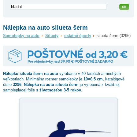
Nálepka na auto silueta šerm
Samolepky na auto
Siluety
ostatné športy
silueta šerm (3296)
Nálepku
silueta šerm
na auto
vyrábame v 40 farbách a mnohých
veľkostiach. Minimálny rozmer samolepky je
10×6.5 cm
, katalógové
číslo
3296
.
Nálepka na auto silueta šerm
je vyrobená z kvalitnej
samolepiacej fólie
s životnosťou 3-5 rokov
.