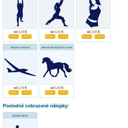
od
2,34
€
od
3,41
€
od
2,65
€
silueta vetrone
silueta klusajícího kone
od
2,76
€
od
2,93
€
Posledné zobrazené nálepky:
silueta šerm