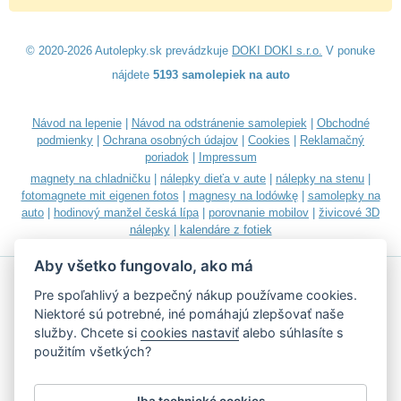
© 2020-2026 Autolepky.sk prevádzkuje
DOKI DOKI s.r.o.
V ponuke
nájdete
5193 samolepiek na auto
Návod na lepenie
|
Návod na odstránenie samolepiek
|
Obchodné
podmienky
|
Ochrana osobných údajov
|
Cookies
|
Reklamačný
poriadok
|
Impressum
magnety na chladničku
|
nálepky dieťa v aute
|
nálepky na stenu
|
fotomagnete mit eigenen fotos
|
magnesy na lodówkę
|
samolepky na
auto
|
hodinový manžel česká lípa
|
porovnanie mobilov
|
živicové 3D
nálepky
|
kalendáre z fotiek
Aby všetko fungovalo, ako má
Pre spoľahlivý a bezpečný nákup používame cookies.
Niektoré sú potrebné, iné pomáhajú zlepšovať naše
služby. Chcete si
cookies nastaviť
alebo súhlasíte s
Akceptujeme všetky bežné platobné karty
použitím všetkých?
Iba technické cookies