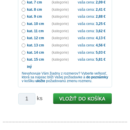
kat. 7 cm
(kategorie)
vaša cena:
2,09
€
kat. 8 cm
(kategorie)
vaša cena:
2,41
€
kat. 9 cm
(kategorie)
vaša cena:
2,88
€
kat. 10 cm
(kategorie)
vaša cena:
3,25
€
kat. 11 cm
(kategorie)
vaša cena:
3,62
€
kat. 12 cm
(kategorie)
vaša cena:
4,13
€
kat. 13 cm
(kategorie)
vaša cena:
4,56
€
kat. 14 cm
(kategorie)
vaša cena:
5,03
€
kat. 15 cm
(kategorie)
vaša cena:
5,81
€
iný
Nevyhovuje Vám žiadny z rozmerov? Vyberte veľkosť,
ktorá sa najviac blíži Vašej požiadavke a
do poznámky
v košíku
uložte
požadovanú zmenu rozmeru.
ks