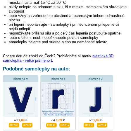
miesta musia mať 15 °C až 30 °C
nikdy nelepte na priamom slnku, či v mraze - samolepkám skracujete
životnosť
lepte vždy na veľmi dobre očistenú a technickým liehom odmastenú
plochu
pri lepení neponáhľajte - samolepky i pri nechcenom prilepenie už
nejdú odlepiť
nepoužívajte prílišnú silu a po celý čas lepenia postupujte opatrne
lepte s citom, nech nepoškriabete povrch samolepky
samolepky nelepte pod stierač alebo na namáhané miesto
Chcete doručit zboží do Čech? Prohlédněte si motiv
plastická 3D
samolepka - velké písmeno L
Podobné samolepky na auto:
písmeno V
písmeno r
písmeno J
od
1,09
€
od
1,09
€
od
1,09
€