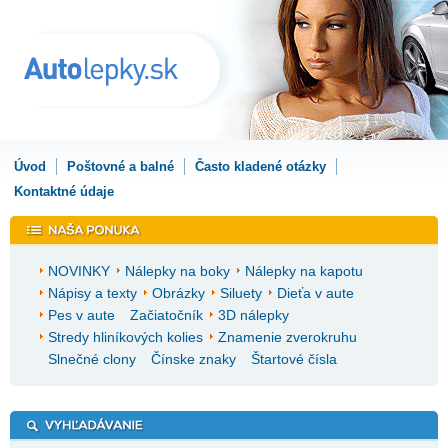
Úvod
Poštovné a balné
Často kladené otázky
Kontaktné údaje
NOVINKY
Nálepky na boky
Nálepky na kapotu
Nápisy a texty
Obrázky
Siluety
Dieťa v aute
Pes v aute
Začiatočník
3D nálepky
Stredy hliníkových kolies
Znamenie zverokruhu
Slnečné clony
Čínske znaky
Štartové čísla