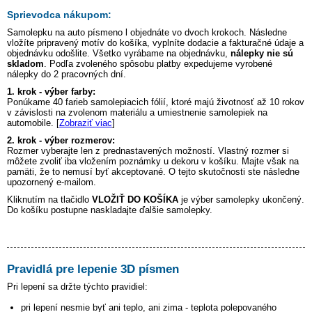
Sprievodca nákupom:
Samolepku na auto
písmeno l
objednáte vo dvoch krokoch. Následne
vložíte pripravený motív do košíka, vyplníte dodacie a fakturačné údaje a
objednávku odošlite. Všetko vyrábame na objednávku,
nálepky nie sú
skladom
. Podľa zvoleného spôsobu platby expedujeme vyrobené
nálepky do 2 pracovných dní.
1. krok - výber farby:
Ponúkame 40 farieb samolepiacich fólií, ktoré majú životnosť až 10 rokov
v závislosti na zvolenom materiálu a umiestnenie samolepiek na
automobile. [
Zobraziť viac
]
2. krok - výber rozmerov:
Rozmer vyberajte len z prednastavených možností. Vlastný rozmer si
môžete zvoliť iba vložením poznámky u dekoru v košíku. Majte však na
pamäti, že to nemusí byť akceptované. O tejto skutočnosti ste následne
upozornený e-mailom.
Kliknutím na tlačidlo
VLOŽIŤ DO KOŠÍKA
je výber samolepky ukončený.
Do košíku postupne naskladajte ďalšie samolepky.
Pravidlá pre lepenie 3D písmen
Pri lepení sa držte týchto pravidiel:
pri lepení nesmie byť ani teplo, ani zima - teplota polepovaného