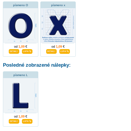
písmeno O
písmeno x
od
1,09
€
od
1,09
€
Posledné zobrazené nálepky:
písmeno L
od
1,09
€