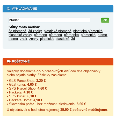
Štítky tohto motívu:
3d písmená
,
3d znaky
,
plastická písmená
,
plastická písmenká
,
plastické znaky
,
písmeno
,
písmená
,
písmenko
,
písmenká
,
písmo
,
písma
,
znak
,
znaky
,
plastická
,
plastické
,
3d
Nálepky dodávame
do 5 pracovných dní
odo dňa objednávky
alebo prijatia platby. Zásielky zasielame:
• GLS ParcelShop:
3,20 €
• GLS kurier:
4,60 €
• SPS Parcel Shop:
4,60 €
• Packeta:
4,10 €
• SPS kurier:
6,10 €
• Packeta Home:
4,90 €
• Slovenská pošta - bez možnosti sledovania:
3,60 €
U objednávok s hodnotou najmenej
39,90 € poštovné neúčtujeme
.