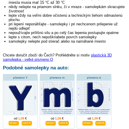
miesta musia mať 15 °C až 30 °C
nikdy nelepte na priamom slnku, či v mraze - samolepkám skracujete
životnosť
lepte vždy na veľmi dobre očistenú a technickým liehom odmastenú
plochu
pri lepení neponáhľajte - samolepky i pri nechcenom prilepenie už
nejdú odlepiť
nepoužívajte prílišnú silu a po celý čas lepenia postupujte opatrne
lepte s citom, nech nepoškriabete povrch samolepky
samolepky nelepte pod stierač alebo na namáhané miesto
Chcete doručit zboží do Čech? Prohlédněte si motiv
plastická 3D
samolepka - velké písmeno O
Podobné samolepky na auto:
písmeno Y
písmeno m
písmeno b
od
1,09
€
od
1,09
€
od
1,09
€