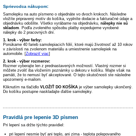
Sprievodca nákupom:
Samolepku na auto
písmeno o
objednáte vo dvoch krokoch. Následne
vložíte pripravený motív do košíka, vyplníte dodacie a fakturačné údaje a
objednávku odošlite. Všetko vyrábame na objednávku,
nálepky nie sú
skladom
. Podľa zvoleného spôsobu platby expedujeme vyrobené
nálepky do 2 pracovných dní.
1. krok - výber farby:
Ponúkame 40 farieb samolepiacich fólií, ktoré majú životnosť až 10 rokov
v závislosti na zvolenom materiálu a umiestnenie samolepiek na
automobile. [
Zobraziť viac
]
2. krok - výber rozmerov:
Rozmer vyberajte len z prednastavených možností. Vlastný rozmer si
môžete zvoliť iba vložením poznámky u dekoru v košíku. Majte však na
pamäti, že to nemusí byť akceptované. O tejto skutočnosti ste následne
upozornený e-mailom.
Kliknutím na tlačidlo
VLOŽIŤ DO KOŠÍKA
je výber samolepky ukončený.
Do košíku postupne naskladajte ďalšie samolepky.
Pravidlá pre lepenie 3D písmen
Pri lepení sa držte týchto pravidiel:
pri lepení nesmie byť ani teplo, ani zima - teplota polepovaného