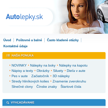
Úvod
Poštovné a balné
Často kladené otázky
Kontaktné údaje
NOVINKY
Nálepky na boky
Nálepky na kapotu
Nápisy a texty
Obrázky
Siluety
Dieťa v aute
Pes v aute
Začiatočník
3D nálepky
Stredy hliníkových kolies
Znamenie zverokruhu
Slnečné clony
Čínske znaky
Štartové čísla