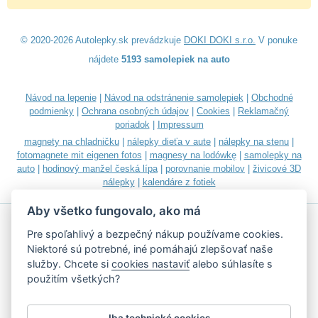
© 2020-2026 Autolepky.sk prevádzkuje
DOKI DOKI s.r.o.
V ponuke
nájdete
5193 samolepiek na auto
Návod na lepenie
|
Návod na odstránenie samolepiek
|
Obchodné
podmienky
|
Ochrana osobných údajov
|
Cookies
|
Reklamačný
poriadok
|
Impressum
magnety na chladničku
|
nálepky dieťa v aute
|
nálepky na stenu
|
fotomagnete mit eigenen fotos
|
magnesy na lodówkę
|
samolepky na
auto
|
hodinový manžel česká lípa
|
porovnanie mobilov
|
živicové 3D
nálepky
|
kalendáre z fotiek
Aby všetko fungovalo, ako má
Pre spoľahlivý a bezpečný nákup používame cookies.
Niektoré sú potrebné, iné pomáhajú zlepšovať naše
služby. Chcete si
cookies nastaviť
alebo súhlasíte s
Akceptujeme všetky bežné platobné karty
použitím všetkých?
Iba technické cookies