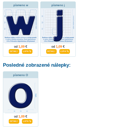
písmeno w
písmeno j
od
1,09
€
od
1,09
€
Posledné zobrazené nálepky:
písmeno O
od
1,09
€