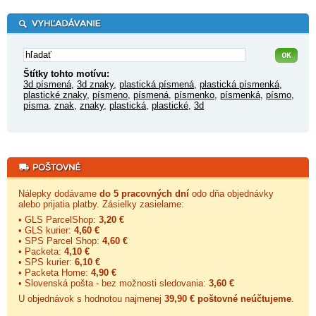
Štítky tohto motívu:
3d písmená
,
3d znaky
,
plastická písmená
,
plastická písmenká
,
plastické znaky
,
písmeno
,
písmená
,
písmenko
,
písmenká
,
písmo
,
písma
,
znak
,
znaky
,
plastická
,
plastické
,
3d
Nálepky dodávame
do 5 pracovných dní
odo dňa objednávky
alebo prijatia platby. Zásielky zasielame:
• GLS ParcelShop:
3,20 €
• GLS kurier:
4,60 €
• SPS Parcel Shop:
4,60 €
• Packeta:
4,10 €
• SPS kurier:
6,10 €
• Packeta Home:
4,90 €
• Slovenská pošta - bez možnosti sledovania:
3,60 €
U objednávok s hodnotou najmenej
39,90 € poštovné neúčtujeme
.