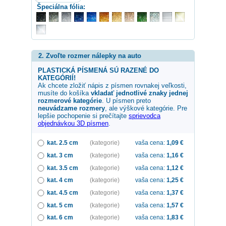
Špeciálna fólia:
2. Zvoľte rozmer nálepky na auto
PLASTICKÁ PÍSMENÁ SÚ RAZENÉ DO
KATEGÓRIÍ!
Ak chcete zložiť nápis z písmen rovnakej veľkosti,
musíte do košíka
vkladať jednotlivé znaky jednej
rozmerové kategórie
. U písmen preto
neuvádzame rozmery
, ale výškové kategórie. Pre
lepšie pochopenie si prečítajte
sprievodca
objednávkou 3D písmen
.
kat. 2.5 cm
(kategorie)
vaša cena:
1,09
€
kat. 3 cm
(kategorie)
vaša cena:
1,16
€
kat. 3.5 cm
(kategorie)
vaša cena:
1,12
€
kat. 4 cm
(kategorie)
vaša cena:
1,25
€
kat. 4.5 cm
(kategorie)
vaša cena:
1,37
€
kat. 5 cm
(kategorie)
vaša cena:
1,57
€
kat. 6 cm
(kategorie)
vaša cena:
1,83
€