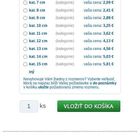
kat. 7 cm
(kategorie)
vaša cena:
2,09
€
kat. 8 cm
(kategorie)
vaša cena:
2,41
€
kat. 9 cm
(kategorie)
vaša cena:
2,88
€
kat. 10 cm
(kategorie)
vaša cena:
3,25
€
kat. 11 cm
(kategorie)
vaša cena:
3,62
€
kat. 12 cm
(kategorie)
vaša cena:
4,13
€
kat. 13 cm
(kategorie)
vaša cena:
4,56
€
kat. 14 cm
(kategorie)
vaša cena:
5,03
€
kat. 15 cm
(kategorie)
vaša cena:
5,81
€
iný
Nevyhovuje Vám žiadny z rozmerov? Vyberte veľkosť,
ktorá sa najviac blíži Vašej požiadavke a
do poznámky
v košíku
uložte
požadovanú zmenu rozmeru.
ks