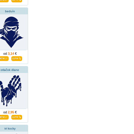
beduín
od
3,14
€
otlačok dlane
od
2,95
€
tri kocky