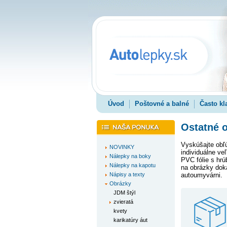
Úvod
Poštovné a balné
Často kl
Ostatné o
Vyskúšajte ob
NOVINKY
individuálne v
Nálepky na boky
PVC fólie s hr
Nálepky na kapotu
na obrázky dok
Nápisy a texty
autoumyvárni.
Obrázky
JDM štýl
zvieratá
kvety
karikatúry áut