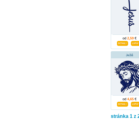
od
2,59
€
Ježiš
od
4,65
€
stránka 1 z 