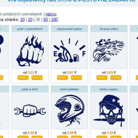
o pridaných samolepiek |
názvu
na stránke:
10
|
20
| 30 |
50
|
100
h
päsť v plameňoch
ukazovateľ paliva
Scania orlica
od
3,12
€
od
2,67
€
od
5,61
€
päsť a kľúč
motocyklistka
lebka vojaka
od
2,55
€
od
3,99
€
od
4,10
€