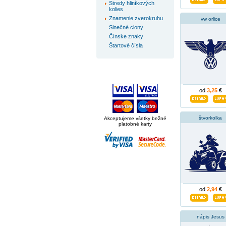
Stredy hliníkových
kolies
Znamenie zverokruhu
vw orlice
Slnečné clony
Čínske znaky
Štartové čísla
od
3,25
€
štvorkolka
Akceptujeme všetky bežné
platobné karty
od
2,94
€
nápis Jesus