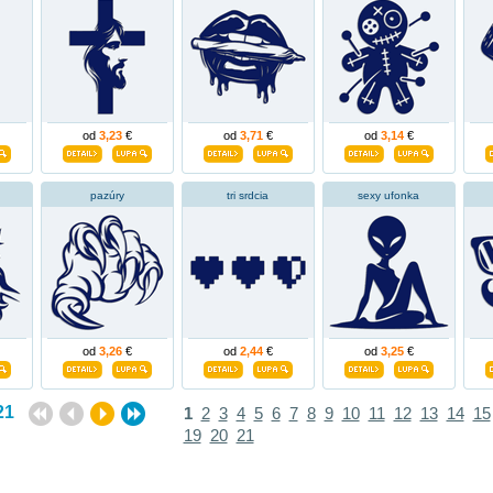
od
3,23
€
od
3,71
€
od
3,14
€
pazúry
tri srdcia
sexy ufonka
od
3,26
€
od
2,44
€
od
3,25
€
21
1
2
3
4
5
6
7
8
9
10
11
12
13
14
15
19
20
21