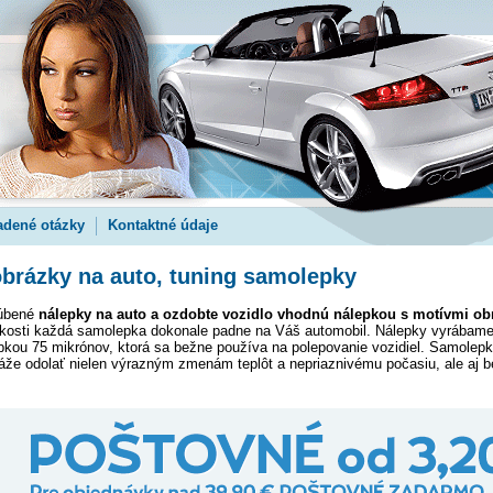
adené otázky
Kontaktné údaje
brázky na auto, tuning samolepky
ľúbené
nálepky na auto a ozdobte vozidlo vhodnú nálepkou s motívmi ob
eľkosti každá samolepka dokonale padne na Váš automobil. Nálepky vyrábame
úbkou 75 mikrónov, ktorá sa bežne používa na polepovanie vozidiel. Samole
áže odolať nielen výrazným zmenám teplôt a nepriaznivému počasiu, ale aj 