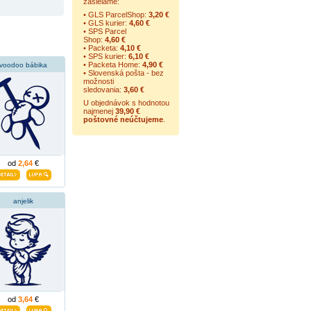
zasielame:
• GLS ParcelShop:
3,20 €
• GLS kurier:
4,60 €
• SPS Parcel
Shop:
4,60 €
• Packeta:
4,10 €
• SPS kurier:
6,10 €
• Packeta Home:
4,90 €
voodoo bábika
• Slovenská pošta - bez
možnosti
sledovania:
3,60 €
U objednávok s hodnotou
najmenej
39,90 €
poštovné neúčtujeme
.
od
2,64
€
anjelik
od
3,64
€