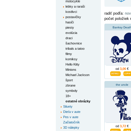
motocykle
lebky a raraši
kostlivci
radiť podľa:
nov
postavičky
počet položiek 
hasiči
piesty
Banksy Deat
evolúcia
draci
šachovnice
tribals a tatoo
filmy
komiksy
Hello Kitty
od
3,06
€
Minions
Michael Jackson
šport
the uncle
zbrane
symboly
18+
ostatné obrázky
Siluety
Dieťa v aute
Pes v aute
Začiatočník
od
3,72
€
3D nálepky