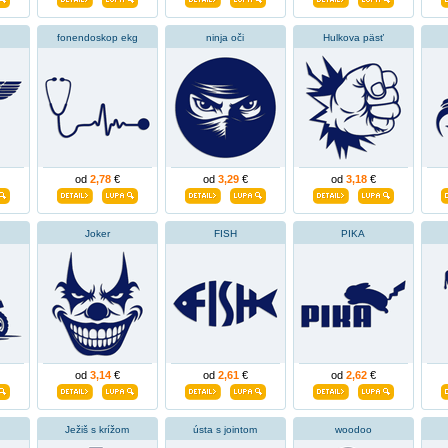
fonendoskop ekg
ninja oči
Hulkova päsť
od
2,78
€
od
3,29
€
od
3,18
€
Joker
FISH
PIKA
od
3,14
€
od
2,61
€
od
2,62
€
Ježiš s krížom
ústa s jointom
woodoo