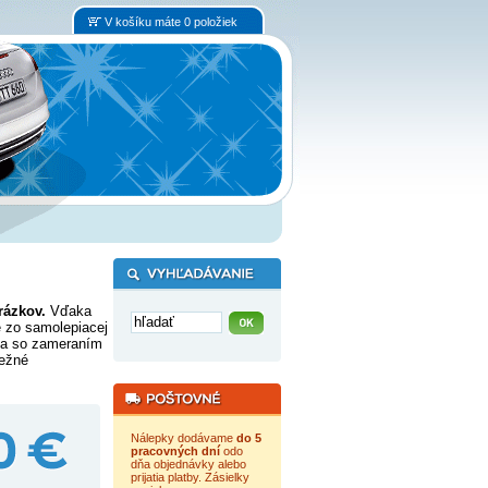
V košíku máte 0 položiek
rázkov.
Vďaka
 zo samolepiacej
pka so zameraním
bežné
Nálepky dodávame
do 5
pracovných dní
odo
dňa objednávky alebo
prijatia platby. Zásielky