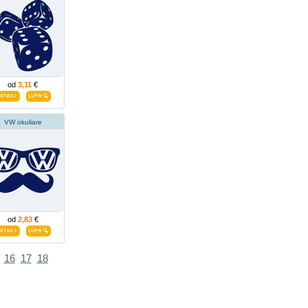
od
3,11
€
VW okuliare
od
2,83
€
16
17
18