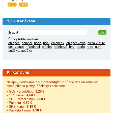
od
5,70
€
Štítky tohto motívu:
chlapec
,
chlapci
,
hoch
,
hoši
,
chlapček
,
chlapčekovia
,
dieťa v aute
,
deti v aute
,
súrodenci
,
brácha
,
bráchové
,
brat
,
bratia
,
auto
,
autá
,
autíčko
,
autíčka
Nálepky dodávame
do 5 pracovných dní
odo dňa objednávky
alebo prijatia platby. Zásielky zasielame:
• GLS ParcelShop:
3,20 €
• GLS kurier:
4,60 €
• SPS Parcel Shop:
4,60 €
• Packeta:
4,10 €
• SPS kurier:
6,10 €
• Packeta Home:
4,90 €