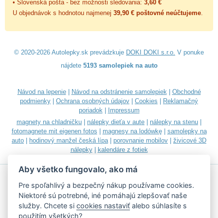
• Slovenská pošta - bez možnosti sledovania:
3,60 €
U objednávok s hodnotou najmenej
39,90 € poštovné neúčtujeme
.
© 2020-2026 Autolepky.sk prevádzkuje
DOKI DOKI s.r.o.
V ponuke
nájdete
5193 samolepiek na auto
Návod na lepenie
|
Návod na odstránenie samolepiek
|
Obchodné
podmienky
|
Ochrana osobných údajov
|
Cookies
|
Reklamačný
poriadok
|
Impressum
magnety na chladničku
|
nálepky dieťa v aute
|
nálepky na stenu
|
fotomagnete mit eigenen fotos
|
magnesy na lodówkę
|
samolepky na
auto
|
hodinový manžel česká lípa
|
porovnanie mobilov
|
živicové 3D
nálepky
|
kalendáre z fotiek
Aby všetko fungovalo, ako má
Pre spoľahlivý a bezpečný nákup používame cookies.
Niektoré sú potrebné, iné pomáhajú zlepšovať naše
služby. Chcete si
cookies nastaviť
alebo súhlasíte s
Akceptujeme všetky bežné platobné karty
použitím všetkých?