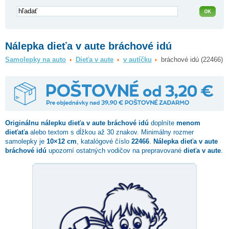
Nálepka dieťa v aute bráchové idú
Samolepky na auto
Dieťa v aute
v autíčku
bráchové idú (22466)
Originálnu nálepku dieťa v aute
bráchové idú
doplníte
menom
dieťaťa
alebo textom s dĺžkou až 30 znakov. Minimálny rozmer
samolepky je
10×12 cm
, katalógové číslo
22466
.
Nálepka dieťa v aute
bráchové idú
upozorní ostatných vodičov na prepravované
dieťa v aute
.