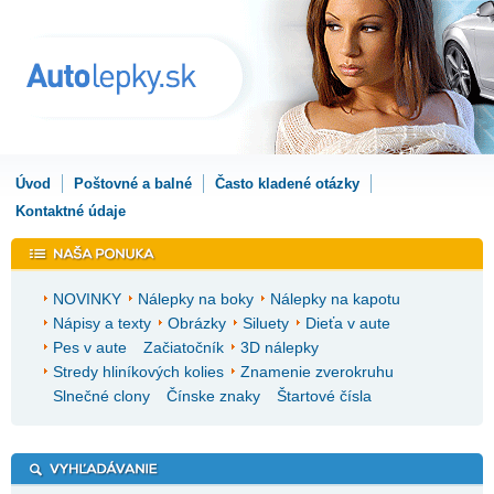
Úvod
Poštovné a balné
Často kladené otázky
Kontaktné údaje
NOVINKY
Nálepky na boky
Nálepky na kapotu
Nápisy a texty
Obrázky
Siluety
Dieťa v aute
Pes v aute
Začiatočník
3D nálepky
Stredy hliníkových kolies
Znamenie zverokruhu
Slnečné clony
Čínske znaky
Štartové čísla