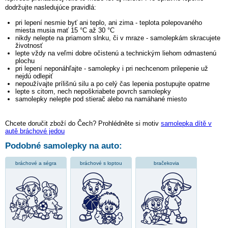
dodržujte nasledujúce pravidlá:
pri lepení nesmie byť ani teplo, ani zima - teplota polepovaného
miesta musia mať 15 °C až 30 °C
nikdy nelepte na priamom slnku, či v mraze - samolepkám skracujete
životnosť
lepte vždy na veľmi dobre očistenú a technickým liehom odmastenú
plochu
pri lepení neponáhľajte - samolepky i pri nechcenom prilepenie už
nejdú odlepiť
nepoužívajte prílišnú silu a po celý čas lepenia postupujte opatrne
lepte s citom, nech nepoškriabete povrch samolepky
samolepky nelepte pod stierač alebo na namáhané miesto
Chcete doručit zboží do Čech? Prohlédněte si motiv
samolepka dítě v
autě bráchové jedou
Podobné samolepky na auto:
bráchové a ségra
bráchové s loptou
bračekovia