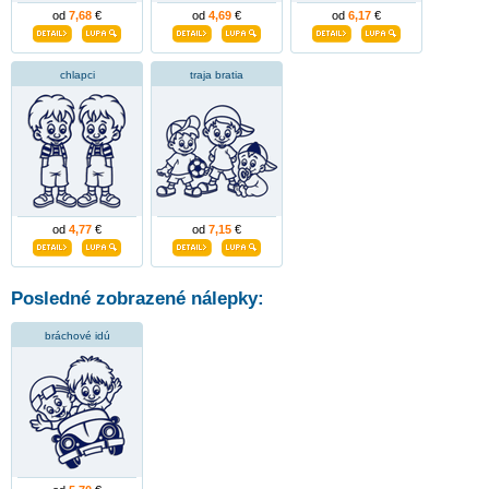
od
7,68
€
od
4,69
€
od
6,17
€
chlapci
traja bratia
od
4,77
€
od
7,15
€
Posledné zobrazené nálepky:
bráchové idú