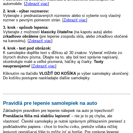
automobile. [
Zobraziť viac
]
2. krok - výber rozmerov:
Vyberajte z prednastavených rozmerov alebo si vyberte svoj vlastný
rozmer s pevným pomerom strán. [
Zobraziť viac
]
3. krok - spôsob lepenia:
Vyberajte z možností
klasicky čitateľne
(na kapotu auta) alebo
zrkadlovo obrátene
(pre lepenie zospodu skla, alebo zrkadlovo otočené
na karosériu). [
Zobraziť viac
]
4. krok - text pod obrázok:
K samolepke doplňte text s dĺžkou až 30 znakov. Vyberať môžete zo
štyroch druhov písma. Dbajte na to, aby bol text správne napísaný,
skontrolujte malé a veľké písmená, háčiky aj čiarky.
Texty
neupravujeme!
[
Zobraziť viac
]
Kliknutím na tlačidlo
VLOŽIŤ DO KOŠÍKA
je výber samolepky ukončený.
Do košíku postupne naskladajte ďalšie samolepky.
Pravidlá pre lepenie samolepiek na auto
Základným pravidlom pre lepenie nálepiek na auto je trpezlivosť!
Prenášacia fólia má slabšiu lepivosť
– nie je to jej chyba, ale
vlastnosť. Členité samolepky je nutné správnym přihlazením preniesť z
podkladového papiera - chce to trochu cviku, pretože vďaka nižšej
lepivosti prenášacej fólie to môže ísť aj horšie. Pre správne lepenie