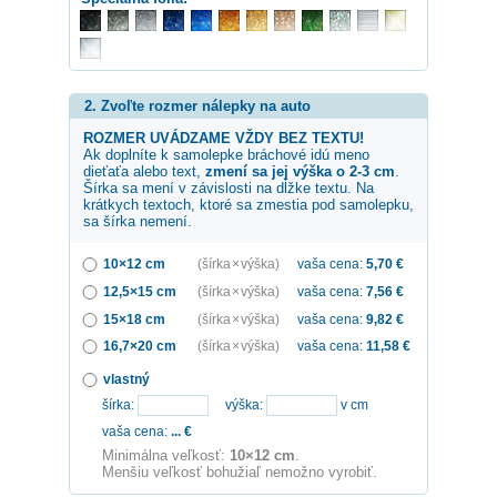
2. Zvoľte rozmer nálepky na auto
ROZMER UVÁDZAME VŽDY BEZ TEXTU!
Ak doplníte k samolepke
bráchové idú
meno
dieťaťa alebo text,
zmení sa jej výška o 2-3 cm
.
Šírka sa mení v závislosti na dĺžke textu. Na
krátkych textoch, ktoré sa zmestia pod samolepku,
sa šírka nemení.
10×12 cm
(šírka × výška)
vaša cena:
5,70
€
12,5×15 cm
(šírka × výška)
vaša cena:
7,56
€
15×18 cm
(šírka × výška)
vaša cena:
9,82
€
16,7×20 cm
(šírka × výška)
vaša cena:
11,58
€
vlastný
šírka:
výška:
v cm
vaša cena:
...
€
Minimálna veľkosť:
10×12 cm
.
Menšiu veľkosť bohužiaľ nemožno vyrobiť.