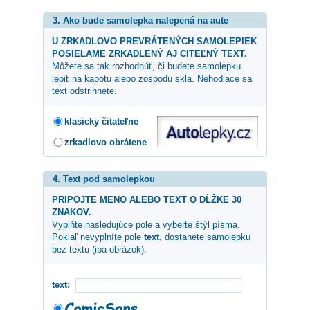
3. Ako bude samolepka nalepená na aute
U ZRKADLOVO PREVRÁTENÝCH SAMOLEPIEK
POSIELAME ZRKADLENÝ AJ CITEĽNÝ TEXT.
Môžete sa tak rozhodnúť, či budete samolepku
lepiť na kapotu alebo zospodu skla. Nehodiace sa
text odstrihnete.
klasicky čitateľne
zrkadlovo obrátene
4. Text pod samolepkou
PRIPOJTE MENO ALEBO TEXT O DĹŽKE 30
ZNAKOV.
Vyplňte nasledujúce pole a vyberte štýl písma.
Pokiaľ nevyplníte pole
text
, dostanete samolepku
bez textu (iba obrázok).
text: