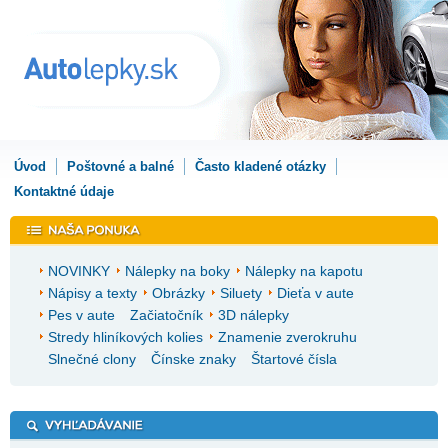
Úvod
Poštovné a balné
Často kladené otázky
Kontaktné údaje
NOVINKY
Nálepky na boky
Nálepky na kapotu
Nápisy a texty
Obrázky
Siluety
Dieťa v aute
Pes v aute
Začiatočník
3D nálepky
Stredy hliníkových kolies
Znamenie zverokruhu
Slnečné clony
Čínske znaky
Štartové čísla