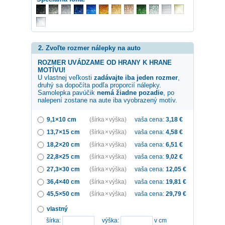
2. Zvoľte rozmer nálepky na auto
ROZMER UVÁDZAME OD HRANY K HRANE
MOTÍVU!
U vlastnej veľkosti
zadávajte iba jeden rozmer
,
druhý sa dopočíta podľa proporcií nálepky.
Samolepka
pavúčik
nemá žiadne pozadie
, po
nalepení zostane na aute iba vyobrazený motív.
9,1×10 cm
(šírka × výška)
vaša cena:
3,18
€
13,7×15 cm
(šírka × výška)
vaša cena:
4,58
€
18,2×20 cm
(šírka × výška)
vaša cena:
6,51
€
22,8×25 cm
(šírka × výška)
vaša cena:
9,02
€
27,3×30 cm
(šírka × výška)
vaša cena:
12,05
€
36,4×40 cm
(šírka × výška)
vaša cena:
19,81
€
45,5×50 cm
(šírka × výška)
vaša cena:
29,79
€
vlastný
šírka:
výška:
v cm