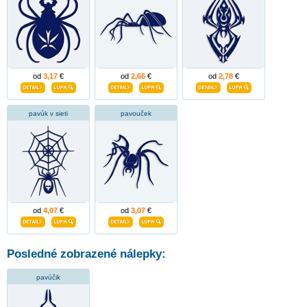
od
3,17
€
od
2,66
€
od
2,78
€
pavúk v sieti
pavouček
od
4,07
€
od
3,07
€
Posledné zobrazené nálepky:
pavúčik