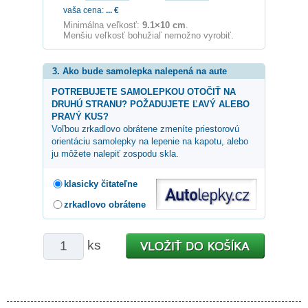
vaša cena:
...
€
Minimálna veľkosť:
9.1×10 cm
.
Menšiu veľkosť bohužiaľ nemožno vyrobiť.
3. Ako bude samolepka nalepená na aute
POTREBUJETE SAMOLEPKOU OTOČIŤ NA
DRUHÚ STRANU? POŽADUJETE ĽAVÝ ALEBO
PRAVÝ KUS?
Voľbou zrkadlovo obrátene zmeníte priestorovú
orientáciu samolepky na lepenie na kapotu, alebo
ju môžete nalepiť zospodu skla.
klasicky čitateľne
zrkadlovo obrátene
ks