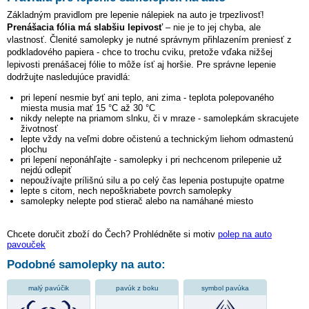
Základným pravidlom pre lepenie nálepiek na auto je trpezlivosť!
Prenášacia fólia má slabšiu lepivosť
– nie je to jej chyba, ale
vlastnosť. Členité samolepky je nutné správnym přihlazením preniesť z
podkladového papiera - chce to trochu cviku, pretože vďaka nižšej
lepivosti prenášacej fólie to môže ísť aj horšie. Pre správne lepenie
dodržujte nasledujúce pravidlá:
pri lepení nesmie byť ani teplo, ani zima - teplota polepovaného
miesta musia mať 15 °C až 30 °C
nikdy nelepte na priamom slnku, či v mraze - samolepkám skracujete
životnosť
lepte vždy na veľmi dobre očistenú a technickým liehom odmastenú
plochu
pri lepení neponáhľajte - samolepky i pri nechcenom prilepenie už
nejdú odlepiť
nepoužívajte prílišnú silu a po celý čas lepenia postupujte opatrne
lepte s citom, nech nepoškriabete povrch samolepky
samolepky nelepte pod stierač alebo na namáhané miesto
Chcete doručit zboží do Čech? Prohlédněte si motiv
polep na auto
pavouček
Podobné samolepky na auto:
malý pavúčik
pavúk z boku
symbol pavúka