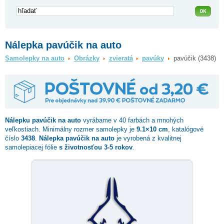
Nálepka pavúčik na auto
Samolepky na auto
Obrázky
zvieratá
pavúky
pavúčik (3438)
Nálepku
pavúčik
na auto
vyrábame v 40 farbách a mnohých
veľkostiach. Minimálny rozmer samolepky je
9.1×10 cm
, katalógové
číslo
3438
.
Nálepka pavúčik na auto
je vyrobená z kvalitnej
samolepiacej fólie
s životnosťou 3-5 rokov
.