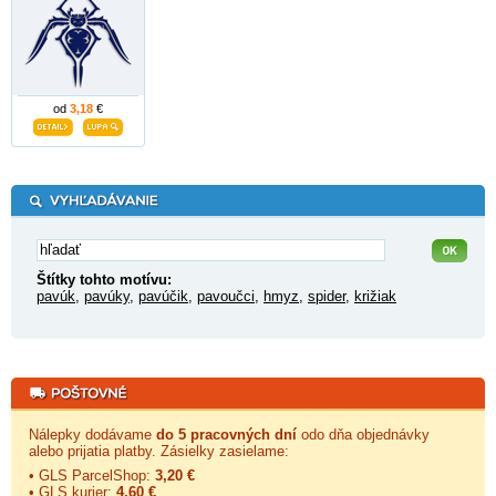
od
3,18
€
Štítky tohto motívu:
pavúk
,
pavúky
,
pavúčik
,
pavoučci
,
hmyz
,
spider
,
križiak
Nálepky dodávame
do 5 pracovných dní
odo dňa objednávky
alebo prijatia platby. Zásielky zasielame:
• GLS ParcelShop:
3,20 €
• GLS kurier:
4,60 €