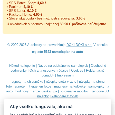
• SPS Parcel Shop:
4,60 €
• Packeta:
4,10 €
• SPS kurier:
6,10 €
• Packeta Home:
4,90 €
• Slovenská pošta - bez možnosti sledovania:
3,60 €
U objednávok s hodnotou najmenej
39,90 € poštovné neúčtujeme
.
© 2020-2026 Autolepky.sk prevádzkuje
DOKI DOKI s.r.o.
V ponuke
nájdete
5193 samolepiek na auto
Návod na lepenie
|
Návod na odstránenie samolepiek
|
Obchodné
podmienky
|
Ochrana osobných údajov
|
Cookies
|
Reklamačný
poriadok
|
Impressum
magnety na chladničku
|
nálepky dieťa v aute
|
nálepky na stenu
|
fotomagnete mit eigenen fotos
|
magnesy na lodówkę
|
samolepky na
auto
|
hodinový manžel česká lípa
|
porovnanie mobilov
|
živicové 3D
nálepky
|
kalendáre z fotiek
Aby všetko fungovalo, ako má
Pre spoľahlivý a bezpečný nákup používame cookies.