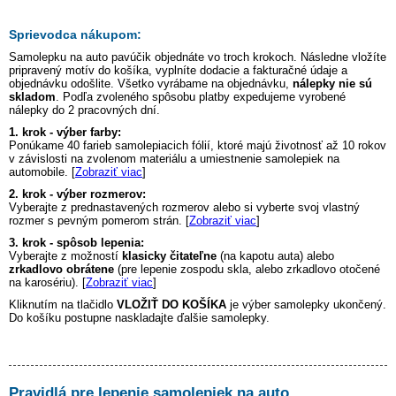
Sprievodca nákupom:
Samolepku na auto
pavúčik
objednáte vo troch krokoch. Následne vložíte
pripravený motív do košíka, vyplníte dodacie a fakturačné údaje a
objednávku odošlite. Všetko vyrábame na objednávku,
nálepky nie sú
skladom
. Podľa zvoleného spôsobu platby expedujeme vyrobené
nálepky do 2 pracovných dní.
1. krok - výber farby:
Ponúkame 40 farieb samolepiacich fólií, ktoré majú životnosť až 10 rokov
v závislosti na zvolenom materiálu a umiestnenie samolepiek na
automobile. [
Zobraziť viac
]
2. krok - výber rozmerov:
Vyberajte z prednastavených rozmerov alebo si vyberte svoj vlastný
rozmer s pevným pomerom strán. [
Zobraziť viac
]
3. krok - spôsob lepenia:
Vyberajte z možností
klasicky čitateľne
(na kapotu auta) alebo
zrkadlovo obrátene
(pre lepenie zospodu skla, alebo zrkadlovo otočené
na karosériu). [
Zobraziť viac
]
Kliknutím na tlačidlo
VLOŽIŤ DO KOŠÍKA
je výber samolepky ukončený.
Do košíku postupne naskladajte ďalšie samolepky.
Pravidlá pre lepenie samolepiek na auto