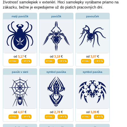
životnosť samolepiek v exteriéri. Hoci samolepky vyrábame priamo na
zákazku, bežne je expedujeme už do piatich pracovných dní.
malý pavúčik
pavúčik
pavouček
od
3,17
€
od
3,18
€
od
3,07
€
pavúk v sieti
symbol pavúka
symbol pavúka
od
4,07
€
od
2,78
€
od
3,09
€