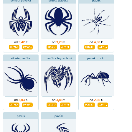
symbol pavúka
silueta pavúka
pavúk
od
3,42
€
od
3,23
€
od
4,60
€
silueta pavúka
pavúk s hryzadlami
pavúk z boku
od
3,03
€
od
3,83
€
od
2,66
€
pavúk
pavúk