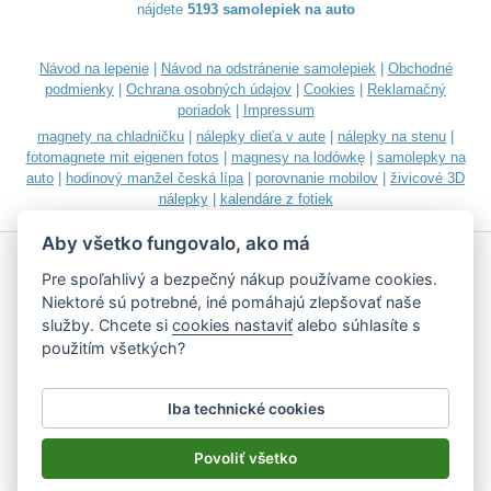
nájdete
5193 samolepiek na auto
Návod na lepenie
|
Návod na odstránenie samolepiek
|
Obchodné
podmienky
|
Ochrana osobných údajov
|
Cookies
|
Reklamačný
poriadok
|
Impressum
magnety na chladničku
|
nálepky dieťa v aute
|
nálepky na stenu
|
fotomagnete mit eigenen fotos
|
magnesy na lodówkę
|
samolepky na
auto
|
hodinový manžel česká lípa
|
porovnanie mobilov
|
živicové 3D
nálepky
|
kalendáre z fotiek
Aby všetko fungovalo, ako má
Pre spoľahlivý a bezpečný nákup používame cookies.
Niektoré sú potrebné, iné pomáhajú zlepšovať naše
služby. Chcete si
cookies nastaviť
alebo súhlasíte s
Akceptujeme všetky bežné platobné karty
použitím všetkých?
Iba technické cookies
Podľa zákona o evidencii tržieb je predávajúci povinný vystaviť
kupujúcemu účtenku.
Povoliť všetko
Zároveň je povinný zaevidovať prijatú tržbu u správcu dane on-line; v
prípade technického výpadku potom najneskôr do 48 hodín.