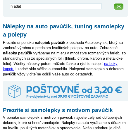
Nálepky na auto pavúčik, tuning samolepky
a polepy
Prezrite si ponuku
nálepiek pavúčik
z obchodu Autolepky.sk, ktorý sa
zaoberá výrobou a predajom kvalitných polepov na auto. Zobrazené
nálepky pavúčik
vyrábame na mieru v množstve rozmanitých farieb, zo
štandardných či zo špeciálnych fólií (hliník, chróm, karbón a metalické
fólie). Všetky nálepky potom môžete ľahko a rýchlo nalepiť
na boky
,
kapotu
i zadné sklo vášho automobilu. Nalepená samolepka s dekorom
pavúčik vždy viditeľne odlíši vaše auto od ostatných.
Prezrite si samolepky s motívom pavúčik
V ponuke samolepiek s motívom pavúčik nájdete celý rad obľúbených
dekorov, ktoré si hneď zamilujete. Nálepky na auto vyrábame s dôrazom
na kvalitu použitých materiálov a spracovania. Našou prioritou je dlhá