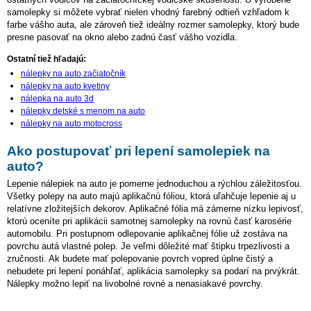
samolepky si môžete vybrať nielen vhodný farebný odtieň vzhľadom k
farbe vášho auta, ale zároveň tiež ideálny rozmer samolepky, ktorý bude
presne pasovať na okno alebo zadnú časť vášho vozidla.
Ostatní tiež hľadajú:
nálepky na auto začiatočník
nálepky na auto kvetiny
nálepka na auto 3d
nálepky detské s menom na auto
nálepky na auto motocross
Ako postupovať pri lepení samolepiek na
auto?
Lepenie nálepiek na auto je pomerne jednoduchou a rýchlou záležitosťou.
Všetky polepy na auto majú aplikačnú fóliou, ktorá uľahčuje lepenie aj u
relatívne zložitejších dekorov. Aplikačné fólia má zámerne nízku lepivosť,
ktorú oceníte pri aplikácii samotnej samolepky na rovnú časť karosérie
automobilu. Pri postupnom odlepovanie aplikačnej fólie už zostáva na
povrchu autá vlastné polep. Je veľmi dôležité mať štipku trpezlivosti a
zručnosti. Ak budete mať polepovanie povrch vopred úplne čistý a
nebudete pri lepení ponáhľať, aplikácia samolepky sa podarí na prvýkrát.
Nálepky možno lepiť na livobolné rovné a nenasiakavé povrchy.