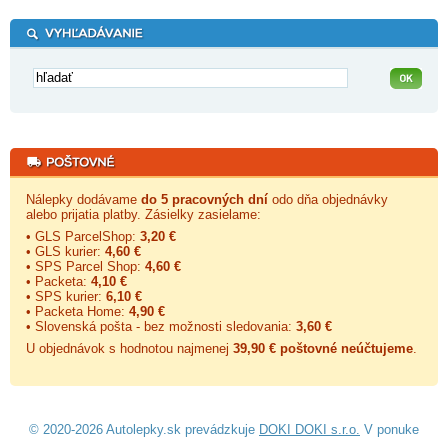
Nálepky dodávame
do 5 pracovných dní
odo dňa objednávky
alebo prijatia platby. Zásielky zasielame:
• GLS ParcelShop:
3,20 €
• GLS kurier:
4,60 €
• SPS Parcel Shop:
4,60 €
• Packeta:
4,10 €
• SPS kurier:
6,10 €
• Packeta Home:
4,90 €
• Slovenská pošta - bez možnosti sledovania:
3,60 €
U objednávok s hodnotou najmenej
39,90 € poštovné neúčtujeme
.
© 2020-2026 Autolepky.sk prevádzkuje
DOKI DOKI s.r.o.
V ponuke