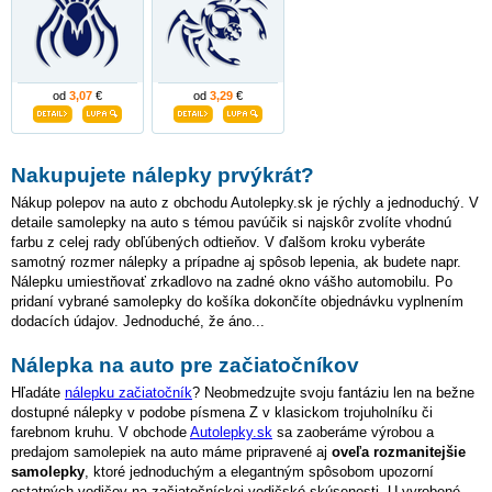
od
3,07
€
od
3,29
€
Nakupujete nálepky prvýkrát?
Nákup polepov na auto z obchodu Autolepky.sk je rýchly a jednoduchý. V
detaile samolepky na auto s témou pavúčik si najskôr zvolíte vhodnú
farbu z celej rady obľúbených odtieňov. V ďalšom kroku vyberáte
samotný rozmer nálepky a prípadne aj spôsob lepenia, ak budete napr.
Nálepku umiestňovať zrkadlovo na zadné okno vášho automobilu. Po
pridaní vybrané samolepky do košíka dokončíte objednávku vyplnením
dodacích údajov. Jednoduché, že áno...
Nálepka na auto pre začiatočníkov
Hľadáte
nálepku začiatočník
? Neobmedzujte svoju fantáziu len na bežne
dostupné nálepky v podobe písmena Z v klasickom trojuholníku či
farebnom kruhu. V obchode
Autolepky.sk
sa zaoberáme výrobou a
predajom samolepiek na auto máme pripravené aj
oveľa rozmanitejšie
samolepky
, ktoré jednoduchým a elegantným spôsobom upozorní
ostatných vodičov na začiatočníckej vodičské skúsenosti. U vyrobené