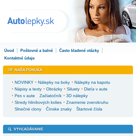
Úvod
Poštovné a balné
Často kladené otázky
Kontaktné údaje
NOVINKY
Nálepky na boky
Nálepky na kapotu
Nápisy a texty
Obrázky
Siluety
Dieťa v aute
Pes v aute
Začiatočník
3D nálepky
Stredy hliníkových kolies
Znamenie zverokruhu
Slnečné clony
Čínske znaky
Štartové čísla