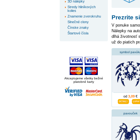
3D nálepky
Stredy hliníkových
kolies
Prezrite 
Znamenie zverokruhu
Slnečné clony
V ponuke samol
Čínske znaky
Nálepky na auto
Štartové čísla
dlhá životnosť
už do piatich p
symbol pavúk
Akceptujeme všetky bežné
platobné karty
od
3,09
€
pavouček