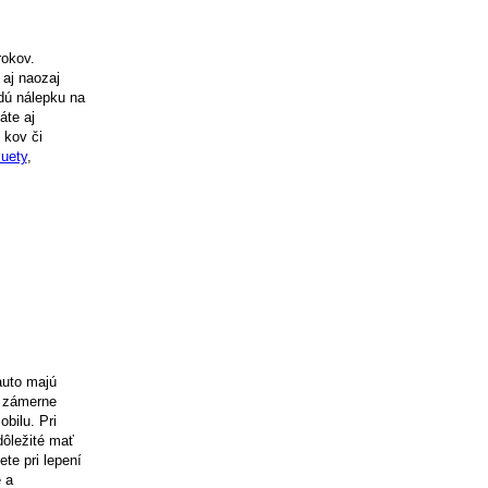
rokov.
e aj naozaj
dú nálepku na
áte aj
 kov či
luety
,
auto majú
má zámerne
bilu. Pri
dôležité mať
te pri lepení
 a