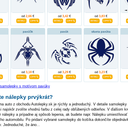
od
2,66
€
od
3,42
€
od
3,83
€
pavúčik
pavúk
silueta pavúka
od
3,18
€
od
3,29
€
od
3,23
€
e samolepky s motívom pavúky
e nálepky prvýkrát?
a auto z obchodu Autolepky.sk je rýchly a jednoduchý. V detaile samolepky 
 najskôr zvolíte vhodnú farbu z celej rady obľúbených odtieňov. V ďalšom k
nálepky a prípadne aj spôsob lepenia, ak budete napr. Nálepku umiestňovať
ho automobilu. Po pridaní vybrané samolepky do košíka dokončíte objednáv
. Jednoduché, že áno...