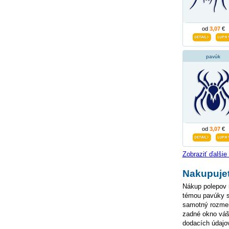
od
3,07
€
pavúk
od
3,07
€
Zobraziť ďalši
Nakupujet
Nákup polepov n
témou pavúky si
samotný rozmer 
zadné okno váš
dodacích údajov