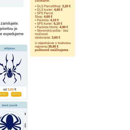
zasielame:
• GLS ParcelShop:
3,20 €
• GLS kurier:
4,60 €
• SPS Parcel
Shop:
4,60 €
• Packeta:
4,10 €
zamilujete.
• SPS kurier:
6,10 €
• Packeta Home:
4,90 €
ioritou je
• Slovenská pošta - bez
 je expedujeme
možnosti
sledovania:
3,60 €
U objednávok s hodnotou
najmenej
39,90 €
sklípkan
poštovné neúčtujeme
.
od
3,03
€
stred pavúk