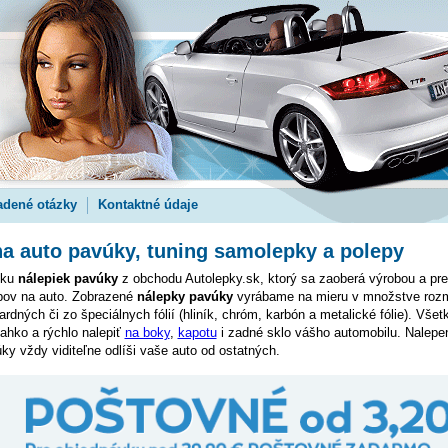
adené otázky
Kontaktné údaje
a auto pavúky, tuning samolepky a polepy
uku
nálepiek pavúky
z obchodu Autolepky.sk, ktorý sa zaoberá výrobou a pr
epov na auto. Zobrazené
nálepky pavúky
vyrábame na mieru v množstve roz
ardných či zo špeciálnych fólií (hliník, chróm, karbón a metalické fólie). Vše
ahko a rýchlo nalepiť
na boky
,
kapotu
i zadné sklo vášho automobilu. Nalep
y vždy viditeľne odlíši vaše auto od ostatných.