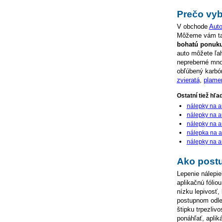
Prečo vyb
V obchode
Auto
Môžeme vám ta
bohatú ponuku
auto môžete ľah
nepreberné množ
obľúbený karbó
zvieratá
,
plame
Ostatní tiež hľa
nálepky na au
nálepky na a
nálepky na a
nálepka na a
nálepky na a
Ako postu
Lepenie nálepie
aplikačnú fóliou
nízku lepivosť,
postupnom odlep
štipku trpezliv
ponáhľať, aplik