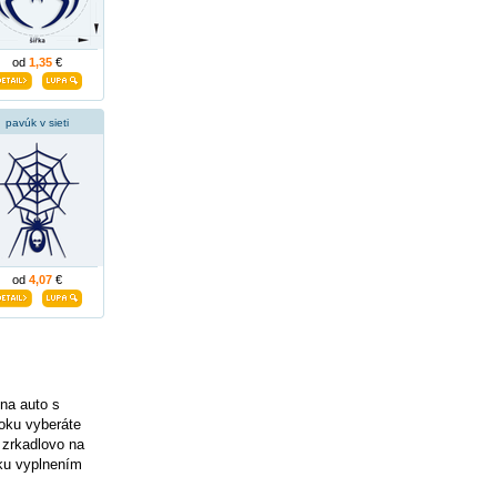
od
1,35
€
pavúk v sieti
od
4,07
€
na auto s
roku vyberáte
 zrkadlovo na
ku vyplnením