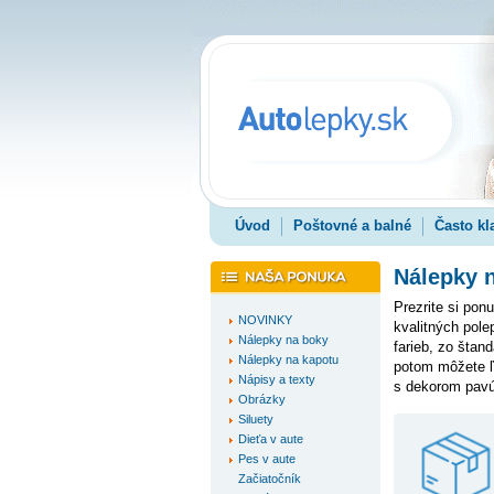
Úvod
Poštovné a balné
Často kl
Nálepky n
Prezrite si pon
NOVINKY
kvalitných pol
Nálepky na boky
farieb, zo štand
Nálepky na kapotu
potom môžete ľ
Nápisy a texty
s dekorom pavúk
Obrázky
Siluety
Dieťa v aute
Pes v aute
Začiatočník