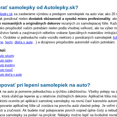
rať samolepky od Autolepky.sk?
lepky.sk
sa zaoberáme výrobou a predajom samolepiek na auto viac ako 20 
k ponúknuť nielen
dostatok skúseností a vysokú mieru profesionality
, al
 rozmanitých a originálnych dekorov
rezaných zo samolepiacej fólie. Kaž
ko prispôsobiť vašim potrebám nielen podla vhodnej veľkosti, ale na výber m
stvo farieb a zaujímavých odtieňov vrátane špeciálnych materiálov imitujúci
n. Ozdobte si jednoducho vaše vozidlo niektorú z ponúkaných samolepiek (
si
ne
,
texty
,
dieťa v aute
...) a dizajnovo prispôsobte automobil vašim potrebám.
dajú:
to siluety
uto labky
uto kvetiny
uto hasič
uto dieťa v aute
povať pri lepení samolepiek na auto?
k na auto je pomerne jednoduchou a rýchlou záležitosťou. Všetky polepy na 
, ktorá uľahčuje lepenie aj u relatívne zložitejších dekorov. Aplikačné fólia 
 ktorú oceníte pri aplikácii samotnej samolepky na rovnú časť karosérie automo
ovanie aplikačnej fólie už zostáva na povrchu autá vlastné polep. Je veľmi 
osti a zručnosti. Ak budete mať polepovanie povrch vopred úplne čistý a nebude
ácia samolepky sa podarí na prvýkrát. Nálepky možno lepiť na livobolné rovné