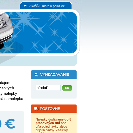
V košíku máte 0 položiek
edajom
manitých
tky nálepky
ená samolepka
Nálepky dodávame
do 5
pracovných dní
odo
dňa objednávky alebo
prijatia platby. Zásielky