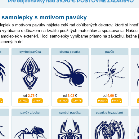
si samolepky s motívom pavúky
epiek s motívom pavúky nájdete celý rad obľúbených dekorov, ktoré si hneď 
 vyrábame s dôrazom na kvalitu použitých materiálov a spracovania. Našou pr
 samolepiek v exteriéri. Hoci samolepky vyrábame priamo na zákazku, bežne
racovných dní.
a
symbol pavúka
silueta pavúka
pavúk
od
2,78
€
od
3,03
€
od
4,60
€
pavúk z boku
symbol pavúka
pavúk s hryzadlami