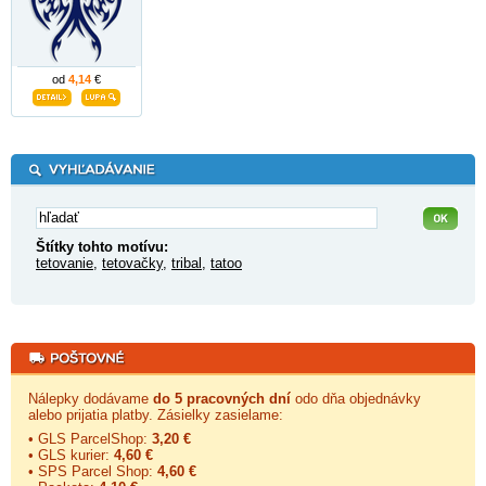
od
4,14
€
Štítky tohto motívu:
tetovanie
,
tetovačky
,
tribal
,
tatoo
Nálepky dodávame
do 5 pracovných dní
odo dňa objednávky
alebo prijatia platby. Zásielky zasielame:
• GLS ParcelShop:
3,20 €
• GLS kurier:
4,60 €
• SPS Parcel Shop:
4,60 €