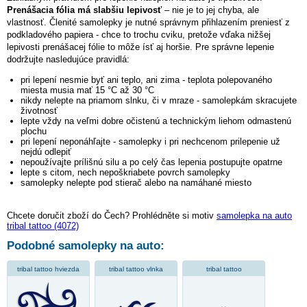
Prenášacia fólia má slabšiu lepivosť
– nie je to jej chyba, ale
vlastnosť. Členité samolepky je nutné správnym přihlazením preniesť z
podkladového papiera - chce to trochu cviku, pretože vďaka nižšej
lepivosti prenášacej fólie to môže ísť aj horšie. Pre správne lepenie
dodržujte nasledujúce pravidlá:
pri lepení nesmie byť ani teplo, ani zima - teplota polepovaného
miesta musia mať 15 °C až 30 °C
nikdy nelepte na priamom slnku, či v mraze - samolepkám skracujete
životnosť
lepte vždy na veľmi dobre očistenú a technickým liehom odmastenú
plochu
pri lepení neponáhľajte - samolepky i pri nechcenom prilepenie už
nejdú odlepiť
nepoužívajte prílišnú silu a po celý čas lepenia postupujte opatrne
lepte s citom, nech nepoškriabete povrch samolepky
samolepky nelepte pod stierač alebo na namáhané miesto
Chcete doručit zboží do Čech? Prohlédněte si motiv
samolepka na auto
tribal tattoo (4072)
Podobné samolepky na auto:
tribal tattoo hviezda
tribal tattoo vlnka
tribal tattoo