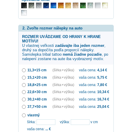
2. Zvoľte rozmer nálepky na auto
ROZMER UVÁDZAME OD HRANY K HRANE
MOTÍVU!
U vlastnej veľkosti
zadávajte iba jeden rozmer
,
druhý sa dopočíta podľa proporcií nálepky.
Samolepka
tribal tattoo
nemá žiadne pozadie
, po
nalepení zostane na aute iba vyobrazený motív.
11,3×15 cm
(šírka × výška)
vaša cena:
4,14
€
15,1×20 cm
(šírka × výška)
vaša cena:
5,75
€
18,8×25 cm
(šírka × výška)
vaša cena:
7,80
€
22,6×30 cm
(šírka × výška)
vaša cena:
10,34
€
30,1×40 cm
(šírka × výška)
vaša cena:
16,74
€
37,7×50 cm
(šírka × výška)
vaša cena:
25,04
€
vlastný
šírka:
výška:
v cm
vaša cena:
...
€