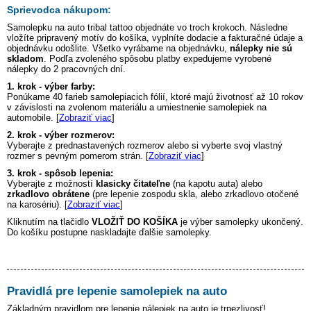
Sprievodca nákupom:
Samolepku na auto
tribal tattoo
objednáte vo troch krokoch. Následne
vložíte pripravený motív do košíka, vyplníte dodacie a fakturačné údaje a
objednávku odošlite. Všetko vyrábame na objednávku,
nálepky nie sú
skladom
. Podľa zvoleného spôsobu platby expedujeme vyrobené
nálepky do 2 pracovných dní.
1. krok - výber farby:
Ponúkame 40 farieb samolepiacich fólií, ktoré majú životnosť až 10 rokov
v závislosti na zvolenom materiálu a umiestnenie samolepiek na
automobile. [
Zobraziť viac
]
2. krok - výber rozmerov:
Vyberajte z prednastavených rozmerov alebo si vyberte svoj vlastný
rozmer s pevným pomerom strán. [
Zobraziť viac
]
3. krok - spôsob lepenia:
Vyberajte z možností
klasicky čitateľne
(na kapotu auta) alebo
zrkadlovo obrátene
(pre lepenie zospodu skla, alebo zrkadlovo otočené
na karosériu). [
Zobraziť viac
]
Kliknutím na tlačidlo
VLOŽIŤ DO KOŠÍKA
je výber samolepky ukončený.
Do košíku postupne naskladajte ďalšie samolepky.
Pravidlá pre lepenie samolepiek na auto
Základným pravidlom pre lepenie nálepiek na auto je trpezlivosť!