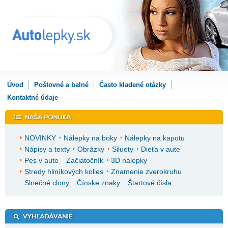
Úvod
Poštovné a balné
Často kladené otázky
Kontaktné údaje
NOVINKY
Nálepky na boky
Nálepky na kapotu
Nápisy a texty
Obrázky
Siluety
Dieťa v aute
Pes v aute
Začiatočník
3D nálepky
Stredy hliníkových kolies
Znamenie zverokruhu
Slnečné clony
Čínske znaky
Štartové čísla