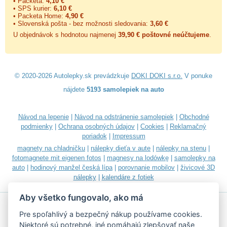
• Packeta:
4,10 €
• SPS kurier:
6,10 €
• Packeta Home:
4,90 €
• Slovenská pošta - bez možnosti sledovania:
3,60 €
U objednávok s hodnotou najmenej
39,90 € poštovné neúčtujeme
.
© 2020-2026 Autolepky.sk prevádzkuje
DOKI DOKI s.r.o.
V ponuke
nájdete
5193 samolepiek na auto
Návod na lepenie
|
Návod na odstránenie samolepiek
|
Obchodné
podmienky
|
Ochrana osobných údajov
|
Cookies
|
Reklamačný
poriadok
|
Impressum
magnety na chladničku
|
nálepky dieťa v aute
|
nálepky na stenu
|
fotomagnete mit eigenen fotos
|
magnesy na lodówkę
|
samolepky na
auto
|
hodinový manžel česká lípa
|
porovnanie mobilov
|
živicové 3D
nálepky
|
kalendáre z fotiek
Aby všetko fungovalo, ako má
Pre spoľahlivý a bezpečný nákup používame cookies.
Niektoré sú potrebné, iné pomáhajú zlepšovať naše