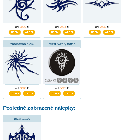
od
3,60
€
od
2,64
€
od
2,65
€
tribal tattoo blesk
stred tweety tattoo
od
3,28
€
od
5,25
€
Posledné zobrazené nálepky:
tribal tattoo