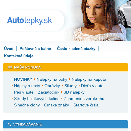
Úvod
Poštovné a balné
Často kladené otázky
Kontaktné údaje
NOVINKY
Nálepky na boky
Nálepky na kapotu
Nápisy a texty
Obrázky
Siluety
Dieťa v aute
Pes v aute
Začiatočník
3D nálepky
Stredy hliníkových kolies
Znamenie zverokruhu
Slnečné clony
Čínske znaky
Štartové čísla