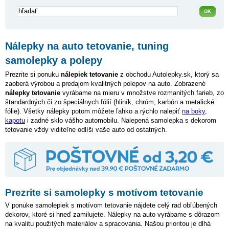
Nálepky na auto tetovanie, tuning
samolepky a polepy
Prezrite si ponuku
nálepiek tetovanie
z obchodu Autolepky.sk, ktorý sa
zaoberá výrobou a predajom kvalitných polepov na auto. Zobrazené
nálepky tetovanie
vyrábame na mieru v množstve rozmanitých farieb, zo
štandardných či zo špeciálnych fólií (hliník, chróm, karbón a metalické
fólie). Všetky nálepky potom môžete ľahko a rýchlo nalepiť
na boky
,
kapotu
i zadné sklo vášho automobilu. Nalepená samolepka s dekorom
tetovanie vždy viditeľne odlíši vaše auto od ostatných.
Prezrite si samolepky s motívom tetovanie
V ponuke samolepiek s motívom tetovanie nájdete celý rad obľúbených
dekorov, ktoré si hneď zamilujete. Nálepky na auto vyrábame s dôrazom
na kvalitu použitých materiálov a spracovania. Našou prioritou je dlhá