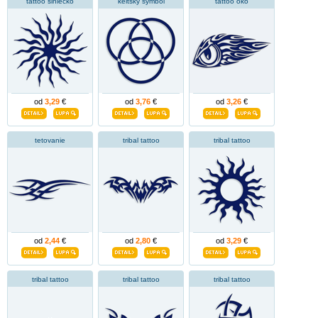
tattoo slniečko
keltský symbol
tattoo oko
od
3,29
€
od
3,76
€
od
3,26
€
tetovanie
tribal tattoo
tribal tattoo
od
2,44
€
od
2,80
€
od
3,29
€
tribal tattoo
tribal tattoo
tribal tattoo