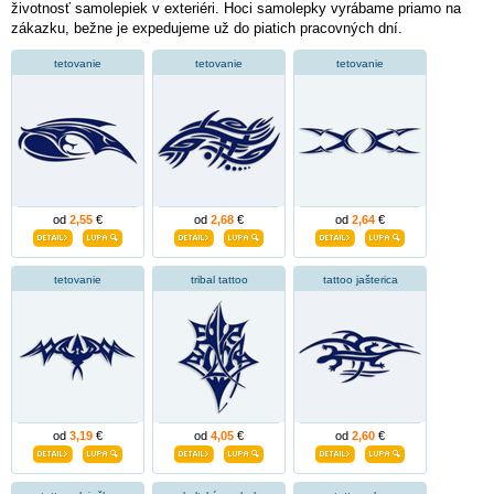
životnosť samolepiek v exteriéri. Hoci samolepky vyrábame priamo na
zákazku, bežne je expedujeme už do piatich pracovných dní.
tetovanie
tetovanie
tetovanie
od
2,55
€
od
2,68
€
od
2,64
€
tetovanie
tribal tattoo
tattoo jašterica
od
3,19
€
od
4,05
€
od
2,60
€