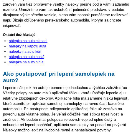
zároveň vám tiež pripravíme všetky nálepky presne podľa vami zadaného
rozmeru. Umožníme vám tak uskutočniť jedinečnú predstavu v podobe
dizajnovo výnimočného vozidla, alebo vám naopak pomôžeme realizovať
napr. Dizajn obľúbeného pretekárskeho automobilu, ktorým sa chcete
inšpirovať.
Ostatní tiež hľadajú:
nálepka na auto mimoni
nálepky na kapotu auta
nálepky na auto kôň
nálepka na auto hasič
nálepka na auto ninja
Ako postupovať pri lepení samolepiek na
auto?
Lepenie nálepiek na auto je pomerne jednoduchou a rýchlou záležitosťou.
Všetky polepy na auto majú aplikačnú fóliou, ktorá uľahčuje lepenie aj u
relatívne zložitejších dekorov. Aplikačné fólia má zámerne nízku lepivosť,
ktorú oceníte pri aplikácii samotnej samolepky na rovnú časť karosérie
automobilu. Pri postupnom odlepovanie aplikačnej fólie už zostáva na
povrchu autá vlastné polep. Je veľmi dôležité mať štipku trpezlivosti a
zručnosti. Ak budete mať polepovanie povrch vopred úplne čistý a
nebudete pri lepení ponáhľať, aplikácia samolepky sa podarí na prvýkrát.
Nálepky možno lepiť na livobolné rovné a nenasiakavé povrchy.