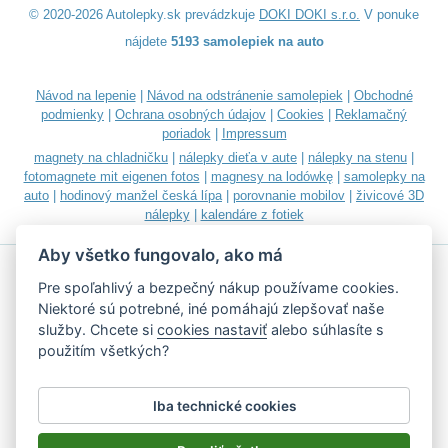
© 2020-2026 Autolepky.sk prevádzkuje
DOKI DOKI s.r.o.
V ponuke
nájdete
5193 samolepiek na auto
Návod na lepenie
|
Návod na odstránenie samolepiek
|
Obchodné
podmienky
|
Ochrana osobných údajov
|
Cookies
|
Reklamačný
poriadok
|
Impressum
magnety na chladničku
|
nálepky dieťa v aute
|
nálepky na stenu
|
fotomagnete mit eigenen fotos
|
magnesy na lodówkę
|
samolepky na
auto
|
hodinový manžel česká lípa
|
porovnanie mobilov
|
živicové 3D
nálepky
|
kalendáre z fotiek
Aby všetko fungovalo, ako má
Pre spoľahlivý a bezpečný nákup používame cookies.
Niektoré sú potrebné, iné pomáhajú zlepšovať naše
služby. Chcete si
cookies nastaviť
alebo súhlasíte s
Akceptujeme všetky bežné platobné karty
použitím všetkých?
Iba technické cookies
Podľa zákona o evidencii tržieb je predávajúci povinný vystaviť
kupujúcemu účtenku.