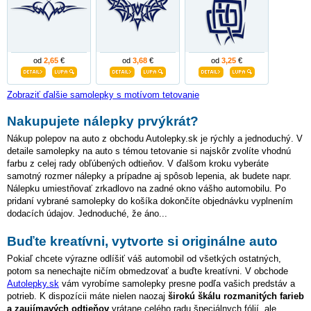
od
2,65
€
od
3,68
€
od
3,25
€
Zobraziť ďalšie samolepky s motívom tetovanie
Nakupujete nálepky prvýkrát?
Nákup polepov na auto z obchodu Autolepky.sk je rýchly a jednoduchý. V
detaile samolepky na auto s témou tetovanie si najskôr zvolíte vhodnú
farbu z celej rady obľúbených odtieňov. V ďalšom kroku vyberáte
samotný rozmer nálepky a prípadne aj spôsob lepenia, ak budete napr.
Nálepku umiestňovať zrkadlovo na zadné okno vášho automobilu. Po
pridaní vybrané samolepky do košíka dokončíte objednávku vyplnením
dodacích údajov. Jednoduché, že áno...
Buďte kreatívni, vytvorte si originálne auto
Pokiaľ chcete výrazne odlíšiť váš automobil od všetkých ostatných,
potom sa nenechajte ničím obmedzovať a buďte kreatívni. V obchode
Autolepky.sk
vám vyrobíme samolepky presne podľa vašich predstáv a
potrieb. K dispozícii máte nielen naozaj
širokú škálu rozmanitých farieb
a zaujímavých odtieňov
vrátane celého radu špeciálnych fólií, ale