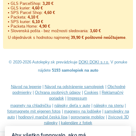
• GLS ParcelShop:
3,20 €
• GLS kurier:
4,60 €
• SPS Parcel Shop:
4,60 €
• Packeta:
4,10 €
• SPS kurier:
6,10 €
• Packeta Home:
4,90 €
• Slovenská pošta - bez možnosti sledovania:
3,60 €
U objednávok s hodnotou najmenej
39,90 € poštovné neúčtujeme
.
© 2020-2026 Autolepky.sk prevádzkuje
DOKI DOKI s.r.o.
V ponuke
nájdete
5193 samolepiek na auto
Návod na lepenie
|
Návod na odstránenie samolepiek
|
Obchodné
podmienky
|
Ochrana osobných údajov
|
Cookies
|
Reklamačný
poriadok
|
Impressum
magnety na chladničku
|
nálepky dieťa v aute
|
nálepky na stenu
|
fotomagnete mit eigenen fotos
|
magnesy na lodówkę
|
samolepky na
auto
|
hodinový manžel česká lípa
|
porovnanie mobilov
|
živicové 3D
nálepky
|
kalendáre z fotiek
Aby všetko fungovalo, ako má