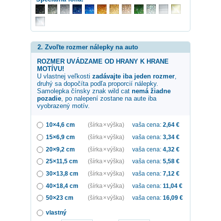
2. Zvoľte rozmer nálepky na auto
ROZMER UVÁDZAME OD HRANY K HRANE
MOTÍVU!
U vlastnej veľkosti
zadávajte iba jeden rozmer
,
druhý sa dopočíta podľa proporcií nálepky.
Samolepka
čínsky znak wild cat
nemá žiadne
pozadie
, po nalepení zostane na aute iba
vyobrazený motív.
10×4,6 cm
(šírka × výška)
vaša cena:
2,64
€
15×6,9 cm
(šírka × výška)
vaša cena:
3,34
€
20×9,2 cm
(šírka × výška)
vaša cena:
4,32
€
25×11,5 cm
(šírka × výška)
vaša cena:
5,58
€
30×13,8 cm
(šírka × výška)
vaša cena:
7,12
€
40×18,4 cm
(šírka × výška)
vaša cena:
11,04
€
50×23 cm
(šírka × výška)
vaša cena:
16,09
€
vlastný