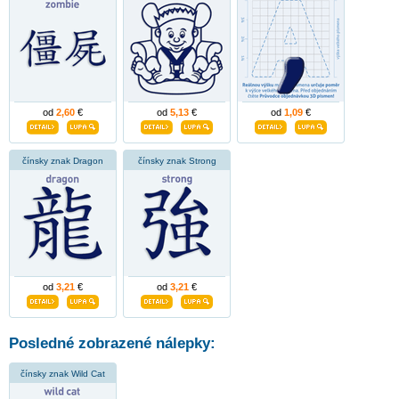
od
2,60
€
od
5,13
€
od
1,09
€
čínsky znak Dragon
čínsky znak Strong
od
3,21
€
od
3,21
€
Posledné zobrazené nálepky:
čínsky znak Wild Cat