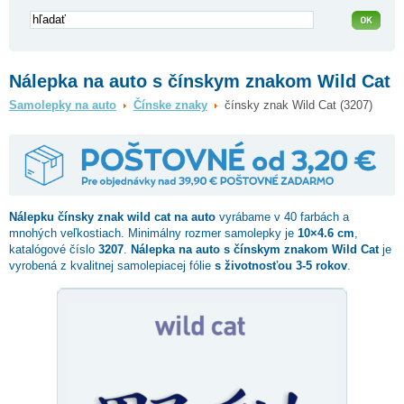
Nálepka na auto s čínskym znakom Wild Cat
Samolepky na auto
Čínske znaky
čínsky znak Wild Cat (3207)
Nálepku
čínsky znak wild cat
na auto
vyrábame v 40 farbách a
mnohých veľkostiach. Minimálny rozmer samolepky je
10×4.6 cm
,
katalógové číslo
3207
.
Nálepka na auto s čínskym znakom Wild Cat
je
vyrobená z kvalitnej samolepiacej fólie
s životnosťou 3-5 rokov
.