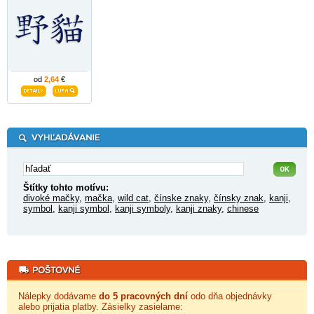
od
2,64
€
Štítky tohto motívu:
divoké mačky
,
mačka
,
wild cat
,
čínske znaky
,
čínsky znak
,
kanji
,
symbol
,
kanji symbol
,
kanji symboly
,
kanji znaky
,
chinese
Nálepky dodávame
do 5 pracovných dní
odo dňa objednávky
alebo prijatia platby. Zásielky zasielame: