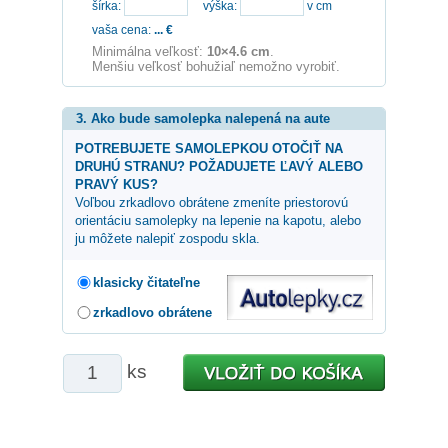
šírka:
výška:
v cm
vaša cena:
...
€
Minimálna veľkosť:
10×4.6 cm
.
Menšiu veľkosť bohužiaľ nemožno vyrobiť.
3. Ako bude samolepka nalepená na aute
POTREBUJETE SAMOLEPKOU OTOČIŤ NA
DRUHÚ STRANU? POŽADUJETE ĽAVÝ ALEBO
PRAVÝ KUS?
Voľbou zrkadlovo obrátene zmeníte priestorovú
orientáciu samolepky na lepenie na kapotu, alebo
ju môžete nalepiť zospodu skla.
klasicky čitateľne
zrkadlovo obrátene
ks