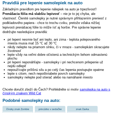
Pravidlá pre lepenie samolepiek na auto
Základným pravidlom pre lepenie nálepiek na auto je trpezlivosť!
Prenášacia fólia má slabšiu lepivosť
– nie je to jej chyba, ale
vlastnosť. Členité samolepky je nutné správnym přihlazením preniesť z
podkladového papiera - chce to trochu cviku, pretože vďaka nižšej
lepivosti prenášacej fólie to môže ísť aj horšie. Pre správne lepenie
dodržujte nasledujúce pravidlá:
pri lepení nesmie byť ani teplo, ani zima - teplota polepovaného
miesta musia mať 15 °C až 30 °C
nikdy nelepte na priamom slnku, či v mraze - samolepkám skracujete
životnosť
lepte vždy na veľmi dobre očistenú a technickým liehom odmastenú
plochu
pri lepení neponáhľajte - samolepky i pri nechcenom prilepenie už
nejdú odlepiť
nepoužívajte prílišnú silu a po celý čas lepenia postupujte opatrne
lepte s citom, nech nepoškriabete povrch samolepky
samolepky nelepte pod stierač alebo na namáhané miesto
Chcete doručit zboží do Čech? Prohlédněte si motiv
samolepka na auto s
čínským znakem Wild Cat
Podobné samolepky na auto:
čínsky znak Zombie
princátko v sedačke
znak čiarka