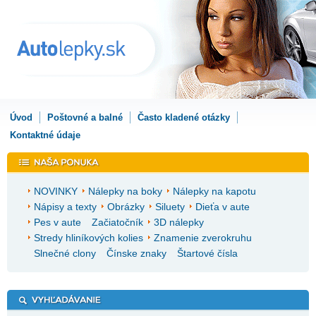
Úvod
Poštovné a balné
Často kladené otázky
Kontaktné údaje
NOVINKY
Nálepky na boky
Nálepky na kapotu
Nápisy a texty
Obrázky
Siluety
Dieťa v aute
Pes v aute
Začiatočník
3D nálepky
Stredy hliníkových kolies
Znamenie zverokruhu
Slnečné clony
Čínske znaky
Štartové čísla