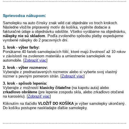
Sprievodca nákupom:
Samolepku na auto
čínsky znak wild cat
objednáte vo troch krokoch.
Následne vložíte pripravený motív do košíka, vyplníte dodacie a
fakturačné údaje a objednávku odošlite. Všetko vyrábame na objednávku,
nálepky nie sú skladom
. Podľa zvoleného spôsobu platby expedujeme
vyrobené nálepky do 2 pracovných dní.
1. krok - výber farby:
Ponúkame 40 farieb samolepiacich fólií, ktoré majú životnosť až 10 rokov
v závislosti na zvolenom materiálu a umiestnenie samolepiek na
automobile. [
Zobraziť viac
]
2. krok - výber rozmerov:
Vyberajte z prednastavených rozmerov alebo si vyberte svoj vlastný
rozmer s pevným pomerom strán. [
Zobraziť viac
]
3. krok - spôsob lepenia:
Vyberajte z možností
klasicky čitateľne
(na kapotu auta) alebo
zrkadlovo obrátene
(pre lepenie zospodu skla, alebo zrkadlovo otočené
na karosériu). [
Zobraziť viac
]
Kliknutím na tlačidlo
VLOŽIŤ DO KOŠÍKA
je výber samolepky ukončený.
Do košíku postupne naskladajte ďalšie samolepky.