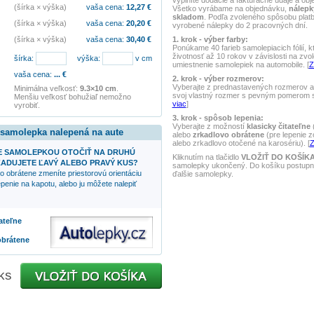
vyplníte dodacie a fakturačné údaje a obj
(šírka × výška)
vaša cena:
12,27
€
Všetko vyrábame na objednávku,
nálepk
skladom
. Podľa zvoleného spôsobu pla
(šírka × výška)
vaša cena:
20,20
€
vyrobené nálepky do 2 pracovných dní.
1. krok - výber farby:
(šírka × výška)
vaša cena:
30,40
€
Ponúkame 40 farieb samolepiacich fólií, k
životnosť až 10 rokov v závislosti na zvo
šírka:
výška:
v cm
umiestnenie samolepiek na automobile. [
Z
vaša cena:
...
€
2. krok - výber rozmerov:
Vyberajte z prednastavených rozmerov al
Minimálna veľkosť:
9.3×10 cm
.
svoj vlastný rozmer s pevným pomerom st
Menšiu veľkosť bohužiaľ nemožno
viac
]
vyrobiť.
3. krok - spôsob lepenia:
Vyberajte z možností
klasicky čitateľne
(
 samolepka nalepená na aute
alebo
zrkadlovo obrátene
(pre lepenie z
alebo zrkadlovo otočené na karosériu). [
Z
 SAMOLEPKOU OTOČIŤ NA DRUHÚ
Kliknutím na tlačidlo
VLOŽIŤ DO KOŠÍK
ADUJETE ĽAVÝ ALEBO PRAVÝ KUS?
samolepky ukončený. Do košíku postupne
o obrátene zmeníte priestorovú orientáciu
ďalšie samolepky.
penie na kapotu, alebo ju môžete nalepiť
tateľne
obrátene
ks