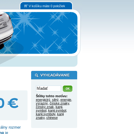
V košíku máte 0 položiek
Štítky tohto motívu:
energický
,
silný
,
energie
,
výrazný
,
čínske znaky
,
čínsky znak
,
kanji
,
symbol
,
kanji symbol
,
kanji symboly
,
kanji
znaky
,
chinese
álny rozmer
ng
je