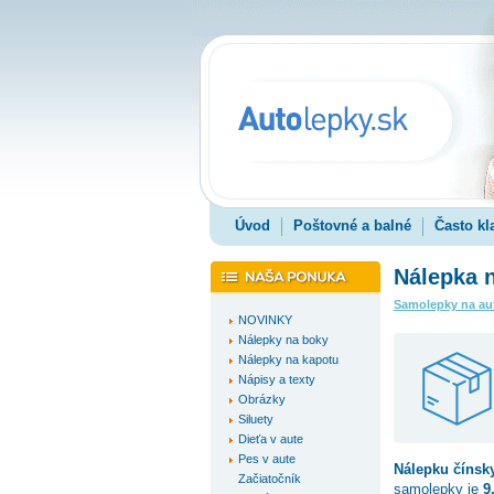
Úvod
Poštovné a balné
Často kl
Nálepka 
Samolepky na au
NOVINKY
Nálepky na boky
Nálepky na kapotu
Nápisy a texty
Obrázky
Siluety
Dieťa v aute
Pes v aute
Nálepku
čínsk
Začiatočník
samolepky je
9