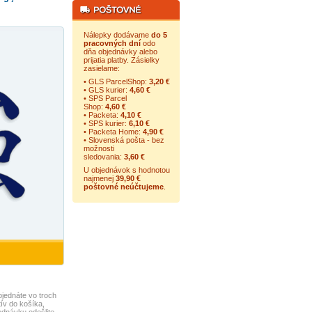
Nálepky dodávame
do 5
pracovných dní
odo
dňa objednávky alebo
prijatia platby. Zásielky
zasielame:
• GLS ParcelShop:
3,20 €
• GLS kurier:
4,60 €
• SPS Parcel
Shop:
4,60 €
• Packeta:
4,10 €
• SPS kurier:
6,10 €
• Packeta Home:
4,90 €
• Slovenská pošta - bez
možnosti
sledovania:
3,60 €
U objednávok s hodnotou
najmenej
39,90 €
poštovné neúčtujeme
.
jednáte vo troch
ív do košíka,