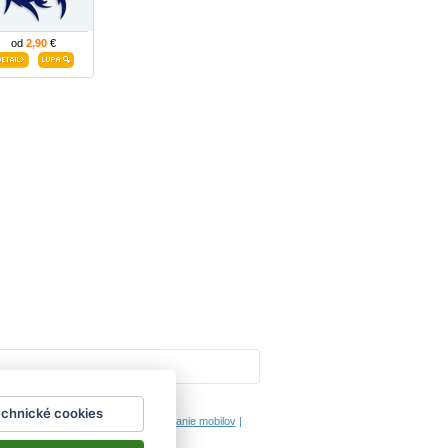
od
2,90
€
Impressum
echnické cookies
hodinový manžel česká lípa
|
porovnanie mobilov
|