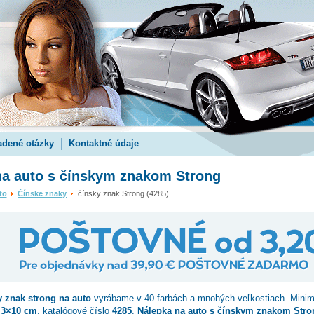
adené otázky
Kontaktné údaje
na auto s čínskym znakom Strong
to
Čínske znaky
čínsky znak Strong (4285)
y znak strong
na auto
vyrábame v 40 farbách a mnohých veľkostiach. Minim
.3×10 cm
, katalógové číslo
4285
.
Nálepka na auto s čínskym znakom Stro