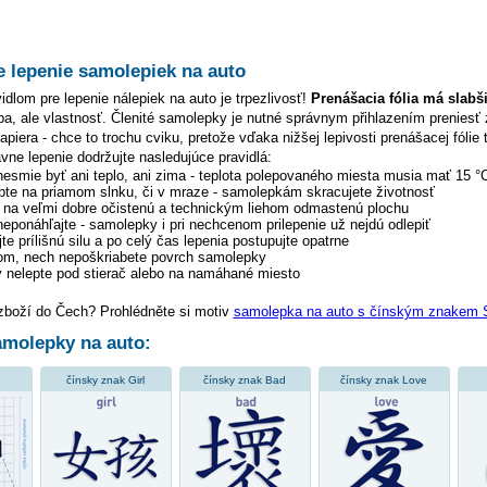
e lepenie samolepiek na auto
dlom pre lepenie nálepiek na auto je trpezlivosť!
Prenášacia fólia má slabš
hyba, ale vlastnosť. Členité samolepky je nutné správnym přihlazením preniesť 
piera - chce to trochu cviku, pretože vďaka nižšej lepivosti prenášacej fólie 
ávne lepenie dodržujte nasledujúce pravidlá:
 nesmie byť ani teplo, ani zima - teplota polepovaného miesta musia mať 15 °
pte na priamom slnku, či v mraze - samolepkám skracujete životnosť
y na veľmi dobre očistenú a technickým liehom odmastenú plochu
 neponáhľajte - samolepky i pri nechcenom prilepenie už nejdú odlepiť
te prílišnú silu a po celý čas lepenia postupujte opatrne
tom, nech nepoškriabete povrch samolepky
 nelepte pod stierač alebo na namáhané miesto
 zboží do Čech? Prohlédněte si motiv
samolepka na auto s čínským znakem 
molepky na auto:
čínsky znak Girl
čínsky znak Bad
čínsky znak Love