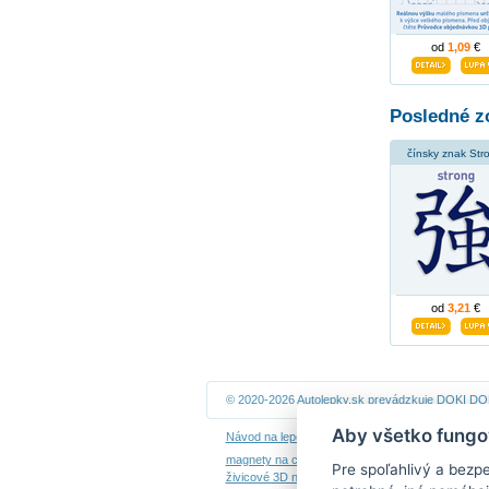
od
1,09
€
Posledné z
čínsky znak Str
od
3,21
€
© 2020-2026 Autolepky.sk prevádzkuje
DOKI DOKI
Aby všetko fungo
Návod na lepenie
|
Návod na odstránenie samole
magnety na chladničku
|
nálepky dieťa v aute
|
ná
Pre spoľahlivý a bezp
živicové 3D nálepky
|
kalendáre z fotiek