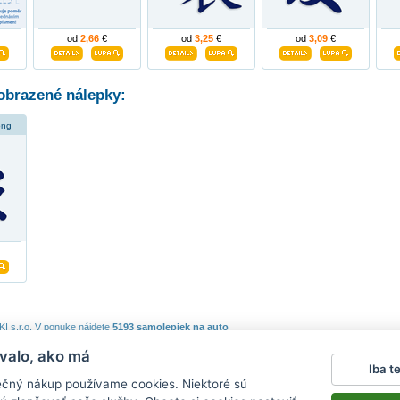
od
2,66
€
od
3,25
€
od
3,09
€
obrazené nálepky:
ong
 s.r.o.
V ponuke nájdete
5193 samolepiek na auto
valo, ako má
piek
|
Obchodné podmienky
|
Ochrana osobných údajov
|
Cookies
|
Reklamačný poriadok
|
Iba t
lepky na stenu
|
fotomagnete mit eigenen fotos
|
magnesy na lodówkę
|
samolepky na auto
|
ečný nákup používame cookies. Niektoré sú