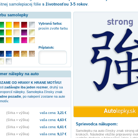
itnej samolepiacej fólie
s životnosťou 3-5 rokov
.
arbu samolepky
Vybraná farba:
prosím zvoľte farbu
:
Príplatok:
zmer nálepky na auto
ZAME OD HRANY K HRANE MOTÍVU!
sti
zadávajte iba jeden rozmer
, druhý sa
proporcií nálepky. Samolepka
čínsky znak
adne pozadie
, po nalepení zostane na aute
motív.
(šírka × výška)
vaša cena:
3,21
€
(šírka × výška)
vaša cena:
4,63
€
Sprievodca nákupom:
(šírka × výška)
vaša cena:
6,61
€
Samolepku na auto
čínsky znak strong
ob
(šírka × výška)
vaša cena:
9,17
€
krokoch. Následne vložíte pripravený mot