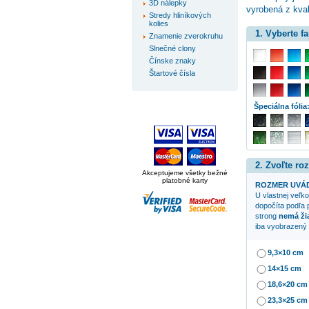
3D nálepky
vyrobená z kval
Stredy hliníkových
kolies
1. Vyberte f
Znamenie zverokruhu
Slnečné clony
Čínske znaky
Štartové čísla
Špeciálna fólia
2. Zvoľte ro
Akceptujeme všetky bežné
platobné karty
ROZMER UVÁD
U vlastnej veľko
dopočíta podľa 
strong
nemá ži
iba vyobrazený 
9,3×10 cm
14×15 cm
18,6×20 cm
23,3×25 cm