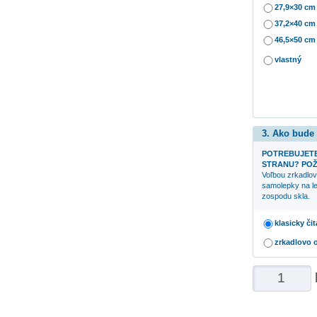
27,9×30 cm
37,2×40 cm
46,5×50 cm
vlastný
3. Ako bude
POTREBUJETE
STRANU? POŽ
Voľbou zrkadlov
samolepky na le
zospodu skla.
klasicky či
zrkadlovo 