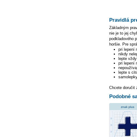
Pravidlá pr
Základným pravi
nie je to jej c
podkladového pa
horšie. Pre spr
pri lepení
nikdy nele
lepte vžd
pri lepení
nepoužívaj
lepte s ci
samolepky
Chcete doručit
Podobné sa
znak plus