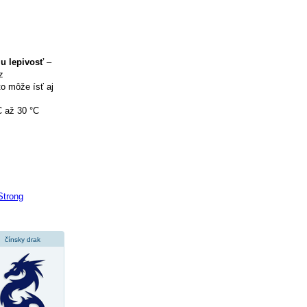
iu lepivosť
–
z
to môže ísť aj
C až 30 °C
Strong
čínsky drak