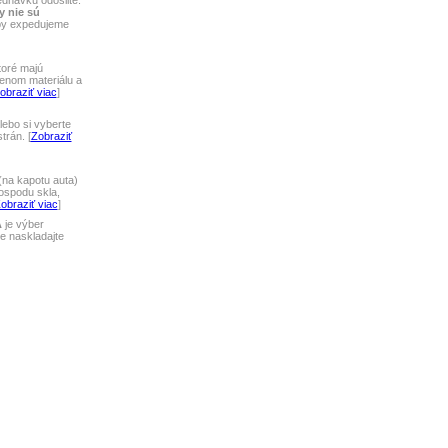
ednávku odošlite.
y nie sú
tby expedujeme
toré majú
lenom materiálu a
obraziť viac
]
ebo si vyberte
rán. [
Zobraziť
na kapotu auta)
ospodu skla,
obraziť viac
]
A
je výber
 naskladajte