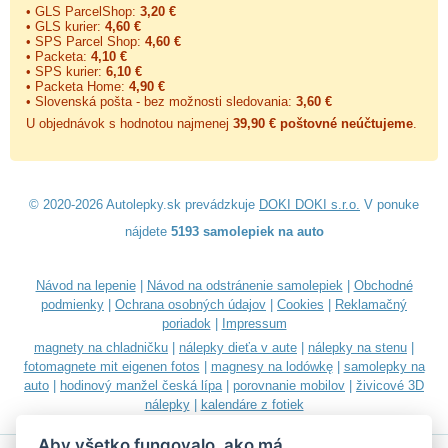
• GLS ParcelShop:
3,20 €
• GLS kurier:
4,60 €
• SPS Parcel Shop:
4,60 €
• Packeta:
4,10 €
• SPS kurier:
6,10 €
• Packeta Home:
4,90 €
• Slovenská pošta - bez možnosti sledovania:
3,60 €
U objednávok s hodnotou najmenej
39,90 € poštovné neúčtujeme
.
© 2020-2026 Autolepky.sk prevádzkuje
DOKI DOKI s.r.o.
V ponuke
nájdete
5193 samolepiek na auto
Návod na lepenie
|
Návod na odstránenie samolepiek
|
Obchodné
podmienky
|
Ochrana osobných údajov
|
Cookies
|
Reklamačný
poriadok
|
Impressum
magnety na chladničku
|
nálepky dieťa v aute
|
nálepky na stenu
|
fotomagnete mit eigenen fotos
|
magnesy na lodówkę
|
samolepky na
auto
|
hodinový manžel česká lípa
|
porovnanie mobilov
|
živicové 3D
nálepky
|
kalendáre z fotiek
Aby všetko fungovalo, ako má