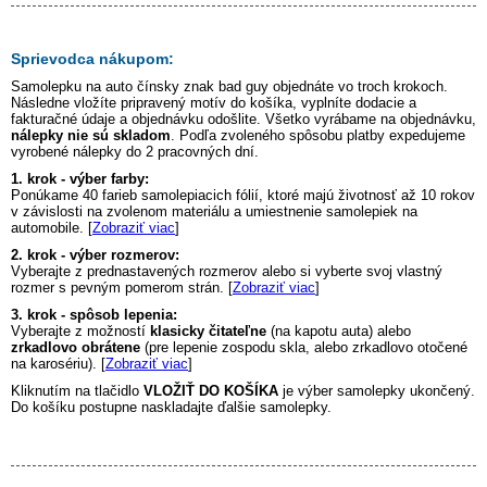
Sprievodca nákupom:
Samolepku na auto
čínsky znak bad guy
objednáte vo troch krokoch.
Následne vložíte pripravený motív do košíka, vyplníte dodacie a
fakturačné údaje a objednávku odošlite. Všetko vyrábame na objednávku,
nálepky nie sú skladom
. Podľa zvoleného spôsobu platby expedujeme
vyrobené nálepky do 2 pracovných dní.
1. krok - výber farby:
Ponúkame 40 farieb samolepiacich fólií, ktoré majú životnosť až 10 rokov
v závislosti na zvolenom materiálu a umiestnenie samolepiek na
automobile. [
Zobraziť viac
]
2. krok - výber rozmerov:
Vyberajte z prednastavených rozmerov alebo si vyberte svoj vlastný
rozmer s pevným pomerom strán. [
Zobraziť viac
]
3. krok - spôsob lepenia:
Vyberajte z možností
klasicky čitateľne
(na kapotu auta) alebo
zrkadlovo obrátene
(pre lepenie zospodu skla, alebo zrkadlovo otočené
na karosériu). [
Zobraziť viac
]
Kliknutím na tlačidlo
VLOŽIŤ DO KOŠÍKA
je výber samolepky ukončený.
Do košíku postupne naskladajte ďalšie samolepky.