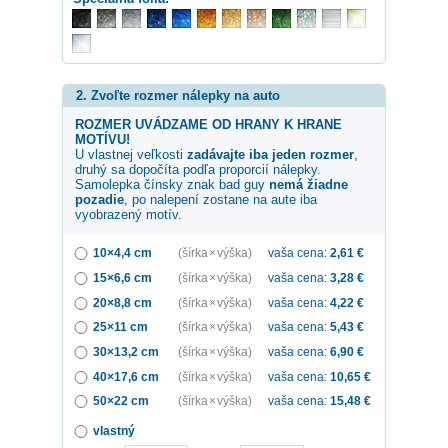
2. Zvoľte rozmer nálepky na auto
ROZMER UVÁDZAME OD HRANY K HRANE
MOTÍVU!
U vlastnej veľkosti
zadávajte iba jeden rozmer
,
druhý sa dopočíta podľa proporcií nálepky.
Samolepka
čínsky znak bad guy
nemá žiadne
pozadie
, po nalepení zostane na aute iba
vyobrazený motív.
10×4,4 cm
(šírka × výška)
vaša cena:
2,61
€
15×6,6 cm
(šírka × výška)
vaša cena:
3,28
€
20×8,8 cm
(šírka × výška)
vaša cena:
4,22
€
25×11 cm
(šírka × výška)
vaša cena:
5,43
€
30×13,2 cm
(šírka × výška)
vaša cena:
6,90
€
40×17,6 cm
(šírka × výška)
vaša cena:
10,65
€
50×22 cm
(šírka × výška)
vaša cena:
15,48
€
vlastný