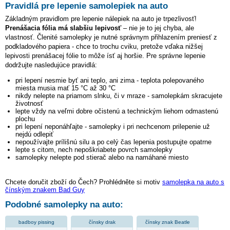
Pravidlá pre lepenie samolepiek na auto
Základným pravidlom pre lepenie nálepiek na auto je trpezlivosť!
Prenášacia fólia má slabšiu lepivosť
– nie je to jej chyba, ale
vlastnosť. Členité samolepky je nutné správnym přihlazením preniesť z
podkladového papiera - chce to trochu cviku, pretože vďaka nižšej
lepivosti prenášacej fólie to môže ísť aj horšie. Pre správne lepenie
dodržujte nasledujúce pravidlá:
pri lepení nesmie byť ani teplo, ani zima - teplota polepovaného
miesta musia mať 15 °C až 30 °C
nikdy nelepte na priamom slnku, či v mraze - samolepkám skracujete
životnosť
lepte vždy na veľmi dobre očistenú a technickým liehom odmastenú
plochu
pri lepení neponáhľajte - samolepky i pri nechcenom prilepenie už
nejdú odlepiť
nepoužívajte prílišnú silu a po celý čas lepenia postupujte opatrne
lepte s citom, nech nepoškriabete povrch samolepky
samolepky nelepte pod stierač alebo na namáhané miesto
Chcete doručit zboží do Čech? Prohlédněte si motiv
samolepka na auto s
čínským znakem Bad Guy
Podobné samolepky na auto:
badboy pissing
čínsky drak
čínsky znak Beatle