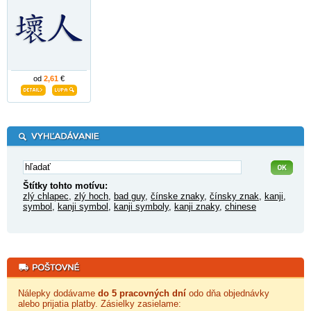
od
2,61
€
Štítky tohto motívu:
zlý chlapec
,
zlý hoch
,
bad guy
,
čínske znaky
,
čínsky znak
,
kanji
,
symbol
,
kanji symbol
,
kanji symboly
,
kanji znaky
,
chinese
Nálepky dodávame
do 5 pracovných dní
odo dňa objednávky
alebo prijatia platby. Zásielky zasielame: