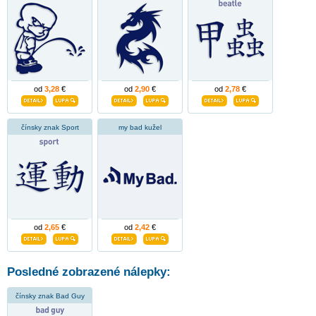
od
3,28
€
od
2,90
€
od
2,78
€
čínsky znak Sport
my bad kužel
od
2,65
€
od
2,42
€
Posledné zobrazené nálepky:
čínsky znak Bad Guy