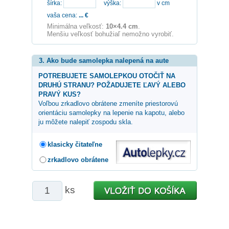
šírka:
výška:
v cm
vaša cena:
...
€
Minimálna veľkosť:
10×4.4 cm
.
Menšiu veľkosť bohužiaľ nemožno vyrobiť.
3. Ako bude samolepka nalepená na aute
POTREBUJETE SAMOLEPKOU OTOČIŤ NA
DRUHÚ STRANU? POŽADUJETE ĽAVÝ ALEBO
PRAVÝ KUS?
Voľbou zrkadlovo obrátene zmeníte priestorovú
orientáciu samolepky na lepenie na kapotu, alebo
ju môžete nalepiť zospodu skla.
klasicky čitateľne
zrkadlovo obrátene
ks