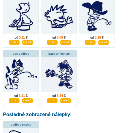
od
3,11
€
od
3,06
€
od
3,28
€
pes badboy
badboy fireman
od
3,21
€
od
3,34
€
Posledné zobrazené nálepky:
badboy pissing