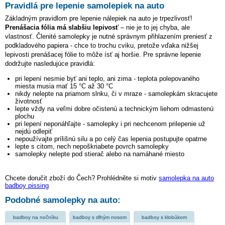
Pravidlá pre lepenie samolepiek na auto
Základným pravidlom pre lepenie nálepiek na auto je trpezlivosť!
Prenášacia fólia má slabšiu lepivosť
– nie je to jej chyba, ale
vlastnosť. Členité samolepky je nutné správnym přihlazením preniesť z
podkladového papiera - chce to trochu cviku, pretože vďaka nižšej
lepivosti prenášacej fólie to môže ísť aj horšie. Pre správne lepenie
dodržujte nasledujúce pravidlá:
pri lepení nesmie byť ani teplo, ani zima - teplota polepovaného
miesta musia mať 15 °C až 30 °C
nikdy nelepte na priamom slnku, či v mraze - samolepkám skracujete
životnosť
lepte vždy na veľmi dobre očistenú a technickým liehom odmastenú
plochu
pri lepení neponáhľajte - samolepky i pri nechcenom prilepenie už
nejdú odlepiť
nepoužívajte prílišnú silu a po celý čas lepenia postupujte opatrne
lepte s citom, nech nepoškriabete povrch samolepky
samolepky nelepte pod stierač alebo na namáhané miesto
Chcete doručit zboží do Čech? Prohlédněte si motiv
samolepka na auto
badboy pissing
Podobné samolepky na auto:
badboy na nočníku
badboy s dlhým nosom
badboy s klobúkom