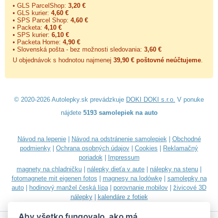
• GLS ParcelShop:
3,20 €
• GLS kurier:
4,60 €
• SPS Parcel Shop:
4,60 €
• Packeta:
4,10 €
• SPS kurier:
6,10 €
• Packeta Home:
4,90 €
• Slovenská pošta - bez možnosti sledovania:
3,60 €
U objednávok s hodnotou najmenej
39,90 € poštovné neúčtujeme
.
© 2020-2026 Autolepky.sk prevádzkuje
DOKI DOKI s.r.o.
V ponuke
nájdete
5193 samolepiek na auto
Návod na lepenie
|
Návod na odstránenie samolepiek
|
Obchodné
podmienky
|
Ochrana osobných údajov
|
Cookies
|
Reklamačný
poriadok
|
Impressum
magnety na chladničku
|
nálepky dieťa v aute
|
nálepky na stenu
|
fotomagnete mit eigenen fotos
|
magnesy na lodówkę
|
samolepky na
auto
|
hodinový manžel česká lípa
|
porovnanie mobilov
|
živicové 3D
nálepky
|
kalendáre z fotiek
Aby všetko fungovalo, ako má