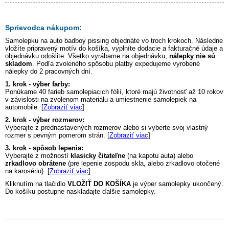
Sprievodca nákupom:
Samolepku na auto
badboy pissing
objednáte vo troch krokoch. Následne
vložíte pripravený motív do košíka, vyplníte dodacie a fakturačné údaje a
objednávku odošlite. Všetko vyrábame na objednávku,
nálepky nie sú
skladom
. Podľa zvoleného spôsobu platby expedujeme vyrobené
nálepky do 2 pracovných dní.
1. krok - výber farby:
Ponúkame 40 farieb samolepiacich fólií, ktoré majú životnosť až 10 rokov
v závislosti na zvolenom materiálu a umiestnenie samolepiek na
automobile. [
Zobraziť viac
]
2. krok - výber rozmerov:
Vyberajte z prednastavených rozmerov alebo si vyberte svoj vlastný
rozmer s pevným pomerom strán. [
Zobraziť viac
]
3. krok - spôsob lepenia:
Vyberajte z možností
klasicky čitateľne
(na kapotu auta) alebo
zrkadlovo obrátene
(pre lepenie zospodu skla, alebo zrkadlovo otočené
na karosériu). [
Zobraziť viac
]
Kliknutím na tlačidlo
VLOŽIŤ DO KOŠÍKA
je výber samolepky ukončený.
Do košíku postupne naskladajte ďalšie samolepky.