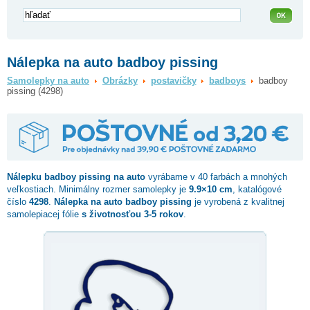
Nálepka na auto badboy pissing
Samolepky na auto
Obrázky
postavičky
badboys
badboy
pissing (4298)
Nálepku
badboy pissing
na auto
vyrábame v 40 farbách a mnohých
veľkostiach. Minimálny rozmer samolepky je
9.9×10 cm
, katalógové
číslo
4298
.
Nálepka na auto badboy pissing
je vyrobená z kvalitnej
samolepiacej fólie
s životnosťou 3-5 rokov
.