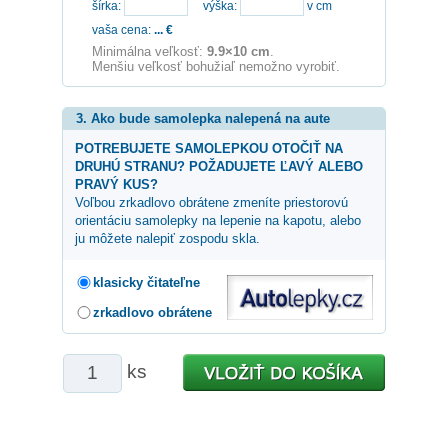
šírka:
výška:
v cm
vaša cena:
...
€
Minimálna veľkosť:
9.9×10 cm
.
Menšiu veľkosť bohužiaľ nemožno vyrobiť.
3. Ako bude samolepka nalepená na aute
POTREBUJETE SAMOLEPKOU OTOČIŤ NA
DRUHÚ STRANU? POŽADUJETE ĽAVÝ ALEBO
PRAVÝ KUS?
Voľbou zrkadlovo obrátene zmeníte priestorovú
orientáciu samolepky na lepenie na kapotu, alebo
ju môžete nalepiť zospodu skla.
klasicky čitateľne
zrkadlovo obrátene
ks