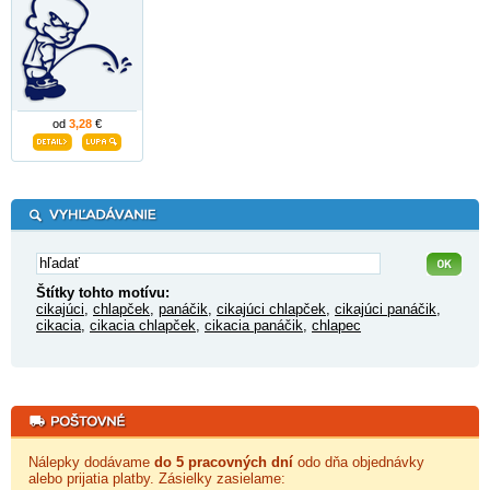
od
3,28
€
Štítky tohto motívu:
cikajúci
,
chlapček
,
panáčik
,
cikajúci chlapček
,
cikajúci panáčik
,
cikacia
,
cikacia chlapček
,
cikacia panáčik
,
chlapec
Nálepky dodávame
do 5 pracovných dní
odo dňa objednávky
alebo prijatia platby. Zásielky zasielame: