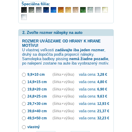
Špeciálna fólia:
2. Zvoľte rozmer nálepky na auto
ROZMER UVÁDZAME OD HRANY K HRANE
MOTÍVU!
U vlastnej veľkosti
zadávajte iba jeden rozmer
,
druhý sa dopočíta podľa proporcií nálepky.
Samolepka
badboy pissing
nemá žiadne pozadie
,
po nalepení zostane na aute iba vyobrazený motív.
9,9×10 cm
(šírka × výška)
vaša cena:
3,28
€
14,9×15 cm
(šírka × výška)
vaša cena:
4,80
€
19,8×20 cm
(šírka × výška)
vaša cena:
6,90
€
24,8×25 cm
(šírka × výška)
vaša cena:
9,63
€
29,7×30 cm
(šírka × výška)
vaša cena:
12,93
€
39,6×40 cm
(šírka × výška)
vaša cena:
21,37
€
49,5×50 cm
(šírka × výška)
vaša cena:
32,23
€
vlastný