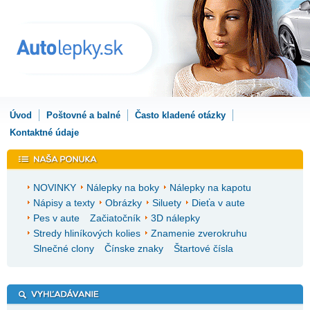
Úvod
Poštovné a balné
Často kladené otázky
Kontaktné údaje
NOVINKY
Nálepky na boky
Nálepky na kapotu
Nápisy a texty
Obrázky
Siluety
Dieťa v aute
Pes v aute
Začiatočník
3D nálepky
Stredy hliníkových kolies
Znamenie zverokruhu
Slnečné clony
Čínske znaky
Štartové čísla