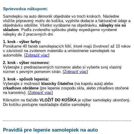
Sprievodca nákupom:
Samolepku na auto
démonik
objednáte vo troch krokoch. Následne
vložíte pripravený motív do košíka, vyplníte dodacie a fakturačné údaje a
objednávku odošlite. Všetko vyrábame na objednávku,
nálepky nie sú
skladom
. Podľa zvoleného spôsobu platby expedujeme vyrobené
nálepky do 2 pracovných dní.
1. krok - výber farby:
Ponúkame 40 farieb samolepiacich fólií, ktoré majú životnosť až 10 rokov
v závislosti na zvolenom materiálu a umiestnenie samolepiek na
automobile. [
Zobraziť viac
]
2. krok - výber rozmerov:
Vyberajte z prednastavených rozmerov alebo si vyberte svoj vlastný
rozmer s pevným pomerom strán. [
Zobraziť viac
]
3. krok - spôsob lepenia:
Vyberajte z možností
klasicky čitateľne
(na kapotu auta) alebo
zrkadlovo obrátene
(pre lepenie zospodu skla, alebo zrkadlovo otočené
na karosériu). [
Zobraziť viac
]
Kliknutím na tlačidlo
VLOŽIŤ DO KOŠÍKA
je výber samolepky ukončený.
Do košíku postupne naskladajte ďalšie samolepky.
Pravidlá pre lepenie samolepiek na auto