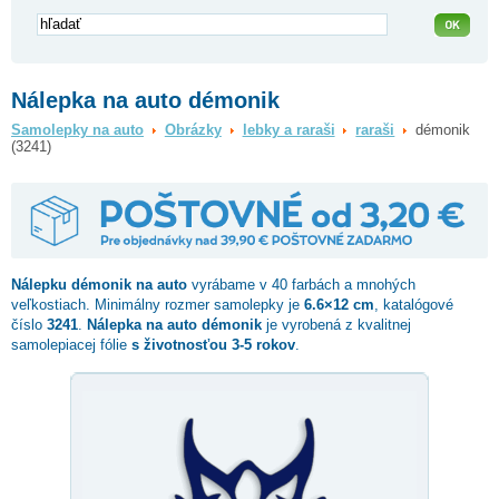
Nálepka na auto démonik
Samolepky na auto
Obrázky
lebky a raraši
raraši
démonik
(3241)
Nálepku
démonik
na auto
vyrábame v 40 farbách a mnohých
veľkostiach. Minimálny rozmer samolepky je
6.6×12 cm
, katalógové
číslo
3241
.
Nálepka na auto démonik
je vyrobená z kvalitnej
samolepiacej fólie
s životnosťou 3-5 rokov
.