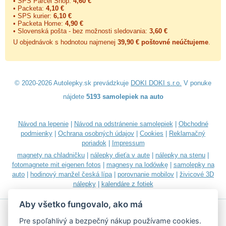
• SPS Parcel Shop:
4,60 €
• Packeta:
4,10 €
• SPS kurier:
6,10 €
• Packeta Home:
4,90 €
• Slovenská pošta - bez možnosti sledovania:
3,60 €
U objednávok s hodnotou najmenej
39,90 € poštovné neúčtujeme
.
© 2020-2026 Autolepky.sk prevádzkuje
DOKI DOKI s.r.o.
V ponuke
nájdete
5193 samolepiek na auto
Návod na lepenie
|
Návod na odstránenie samolepiek
|
Obchodné
podmienky
|
Ochrana osobných údajov
|
Cookies
|
Reklamačný
poriadok
|
Impressum
magnety na chladničku
|
nálepky dieťa v aute
|
nálepky na stenu
|
fotomagnete mit eigenen fotos
|
magnesy na lodówkę
|
samolepky na
auto
|
hodinový manžel česká lípa
|
porovnanie mobilov
|
živicové 3D
nálepky
|
kalendáre z fotiek
Aby všetko fungovalo, ako má
Pre spoľahlivý a bezpečný nákup používame cookies.