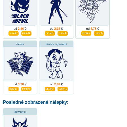
od
2,86
€
od
2,93
€
od
4,73
€
devils
čertica s prsiami
od
3,20
€
od
2,98
€
Posledné zobrazené nálepky:
démonik