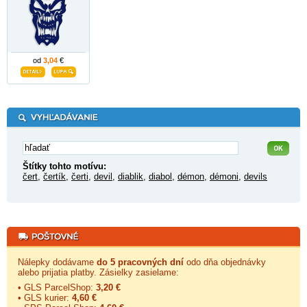
od
3,04
€
Štítky tohto motívu:
čert
,
čertík
,
čerti
,
devil
,
diablik
,
diabol
,
démon
,
démoni
,
devils
Nálepky dodávame
do 5 pracovných dní
odo dňa objednávky
alebo prijatia platby. Zásielky zasielame:
• GLS ParcelShop:
3,20 €
• GLS kurier:
4,60 €