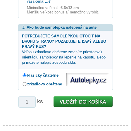
vaša cena:
...
€
Minimálna veľkosť:
6.6×12 cm
.
Menšiu veľkosť bohužiaľ nemožno vyrobiť.
3. Ako bude samolepka nalepená na aute
POTREBUJETE SAMOLEPKOU OTOČIŤ NA
DRUHÚ STRANU? POŽADUJETE ĽAVÝ ALEBO
PRAVÝ KUS?
Voľbou zrkadlovo obrátene zmeníte priestorovú
orientáciu samolepky na lepenie na kapotu, alebo
ju môžete nalepiť zospodu skla.
klasicky čitateľne
zrkadlovo obrátene
ks