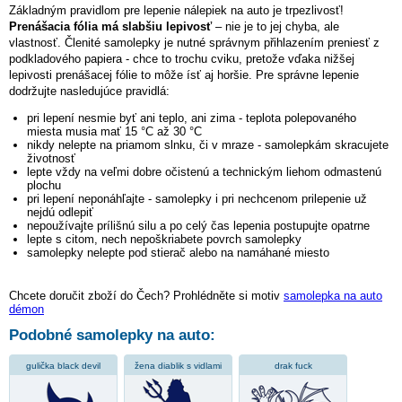
Základným pravidlom pre lepenie nálepiek na auto je trpezlivosť!
Prenášacia fólia má slabšiu lepivosť
– nie je to jej chyba, ale
vlastnosť. Členité samolepky je nutné správnym přihlazením preniesť z
podkladového papiera - chce to trochu cviku, pretože vďaka nižšej
lepivosti prenášacej fólie to môže ísť aj horšie. Pre správne lepenie
dodržujte nasledujúce pravidlá:
pri lepení nesmie byť ani teplo, ani zima - teplota polepovaného
miesta musia mať 15 °C až 30 °C
nikdy nelepte na priamom slnku, či v mraze - samolepkám skracujete
životnosť
lepte vždy na veľmi dobre očistenú a technickým liehom odmastenú
plochu
pri lepení neponáhľajte - samolepky i pri nechcenom prilepenie už
nejdú odlepiť
nepoužívajte prílišnú silu a po celý čas lepenia postupujte opatrne
lepte s citom, nech nepoškriabete povrch samolepky
samolepky nelepte pod stierač alebo na namáhané miesto
Chcete doručit zboží do Čech? Prohlédněte si motiv
samolepka na auto
démon
Podobné samolepky na auto:
gulička black devil
žena diablik s vidlami
drak fuck