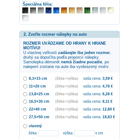
Špeciálna fólia:
2. Zvoľte rozmer nálepky na auto
ROZMER UVÁDZAME OD HRANY K HRANE
MOTÍVU!
U vlastnej veľkosti
zadávajte iba jeden rozmer
,
druhý sa dopočíta podľa proporcií nálepky.
Samolepka
démonik
nemá žiadne pozadie
, po
nalepení zostane na aute iba vyobrazený motív.
8,3×15 cm
(šírka × výška)
vaša cena:
3,59
€
11×20 cm
(šírka × výška)
vaša cena:
4,76
€
13,8×25 cm
(šírka × výška)
vaša cena:
6,28
€
16,5×30 cm
(šírka × výška)
vaša cena:
8,11
€
22×40 cm
(šírka × výška)
vaša cena:
12,80
€
27,5×50 cm
(šírka × výška)
vaša cena:
18,83
€
vlastný
šírka:
výška:
v cm