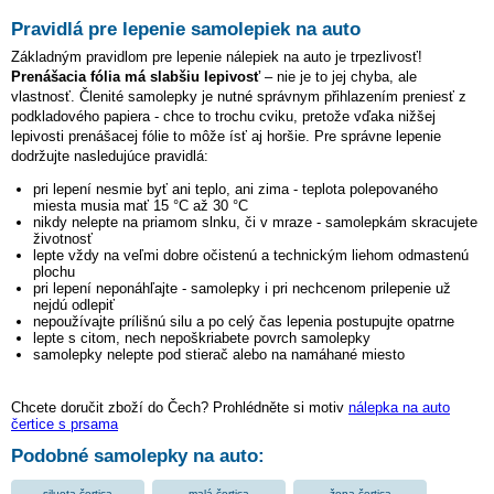
Pravidlá pre lepenie samolepiek na auto
Základným pravidlom pre lepenie nálepiek na auto je trpezlivosť!
Prenášacia fólia má slabšiu lepivosť
– nie je to jej chyba, ale
vlastnosť. Členité samolepky je nutné správnym přihlazením preniesť z
podkladového papiera - chce to trochu cviku, pretože vďaka nižšej
lepivosti prenášacej fólie to môže ísť aj horšie. Pre správne lepenie
dodržujte nasledujúce pravidlá:
pri lepení nesmie byť ani teplo, ani zima - teplota polepovaného
miesta musia mať 15 °C až 30 °C
nikdy nelepte na priamom slnku, či v mraze - samolepkám skracujete
životnosť
lepte vždy na veľmi dobre očistenú a technickým liehom odmastenú
plochu
pri lepení neponáhľajte - samolepky i pri nechcenom prilepenie už
nejdú odlepiť
nepoužívajte prílišnú silu a po celý čas lepenia postupujte opatrne
lepte s citom, nech nepoškriabete povrch samolepky
samolepky nelepte pod stierač alebo na namáhané miesto
Chcete doručit zboží do Čech? Prohlédněte si motiv
nálepka na auto
čertice s prsama
Podobné samolepky na auto:
silueta čertica
malá čertica
žena čertica