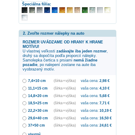
Špeciálna fólia:
2. Zvoľte rozmer nálepky na auto
ROZMER UVÁDZAME OD HRANY K HRANE
MOTÍVU!
U vlastnej veľkosti
zadávajte iba jeden rozmer
,
druhý sa dopočíta podľa proporcií nálepky.
Samolepka
čertica s prsiami
nemá žiadne
pozadie
, po nalepení zostane na aute iba
vyobrazený motív.
7,4×10 cm
(šírka × výška)
vaša cena:
2,98
€
11,1×15 cm
(šírka × výška)
vaša cena:
4,10
€
14,8×20 cm
(šírka × výška)
vaša cena:
5,68
€
18,5×25 cm
(šírka × výška)
vaša cena:
7,71
€
22,2×30 cm
(šírka × výška)
vaša cena:
10,19
€
29,6×40 cm
(šírka × výška)
vaša cena:
16,50
€
37×50 cm
(šírka × výška)
vaša cena:
24,61
€
vlastný