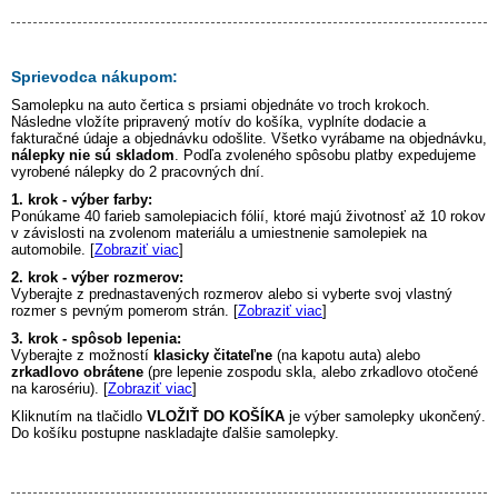
Sprievodca nákupom:
Samolepku na auto
čertica s prsiami
objednáte vo troch krokoch.
Následne vložíte pripravený motív do košíka, vyplníte dodacie a
fakturačné údaje a objednávku odošlite. Všetko vyrábame na objednávku,
nálepky nie sú skladom
. Podľa zvoleného spôsobu platby expedujeme
vyrobené nálepky do 2 pracovných dní.
1. krok - výber farby:
Ponúkame 40 farieb samolepiacich fólií, ktoré majú životnosť až 10 rokov
v závislosti na zvolenom materiálu a umiestnenie samolepiek na
automobile. [
Zobraziť viac
]
2. krok - výber rozmerov:
Vyberajte z prednastavených rozmerov alebo si vyberte svoj vlastný
rozmer s pevným pomerom strán. [
Zobraziť viac
]
3. krok - spôsob lepenia:
Vyberajte z možností
klasicky čitateľne
(na kapotu auta) alebo
zrkadlovo obrátene
(pre lepenie zospodu skla, alebo zrkadlovo otočené
na karosériu). [
Zobraziť viac
]
Kliknutím na tlačidlo
VLOŽIŤ DO KOŠÍKA
je výber samolepky ukončený.
Do košíku postupne naskladajte ďalšie samolepky.