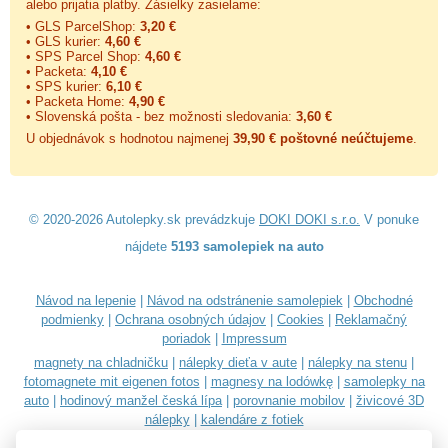
alebo prijatia platby. Zásielky zasielame:
• GLS ParcelShop:
3,20 €
• GLS kurier:
4,60 €
• SPS Parcel Shop:
4,60 €
• Packeta:
4,10 €
• SPS kurier:
6,10 €
• Packeta Home:
4,90 €
• Slovenská pošta - bez možnosti sledovania:
3,60 €
U objednávok s hodnotou najmenej
39,90 € poštovné neúčtujeme
.
© 2020-2026 Autolepky.sk prevádzkuje
DOKI DOKI s.r.o.
V ponuke
nájdete
5193 samolepiek na auto
Návod na lepenie
|
Návod na odstránenie samolepiek
|
Obchodné
podmienky
|
Ochrana osobných údajov
|
Cookies
|
Reklamačný
poriadok
|
Impressum
magnety na chladničku
|
nálepky dieťa v aute
|
nálepky na stenu
|
fotomagnete mit eigenen fotos
|
magnesy na lodówkę
|
samolepky na
auto
|
hodinový manžel česká lípa
|
porovnanie mobilov
|
živicové 3D
nálepky
|
kalendáre z fotiek