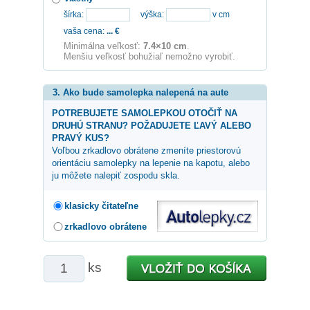
šírka:
výška:
v cm
vaša cena:
...
€
Minimálna veľkosť:
7.4×10 cm
.
Menšiu veľkosť bohužiaľ nemožno vyrobiť.
3. Ako bude samolepka nalepená na aute
POTREBUJETE SAMOLEPKOU OTOČIŤ NA
DRUHÚ STRANU? POŽADUJETE ĽAVÝ ALEBO
PRAVÝ KUS?
Voľbou zrkadlovo obrátene zmeníte priestorovú
orientáciu samolepky na lepenie na kapotu, alebo
ju môžete nalepiť zospodu skla.
klasicky čitateľne
zrkadlovo obrátene
ks