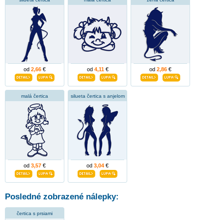
od
2,66
€
od
4,11
€
od
2,86
€
malá čertica
silueta čertica s anjelom
od
3,57
€
od
3,04
€
Posledné zobrazené nálepky:
čertica s prsiami