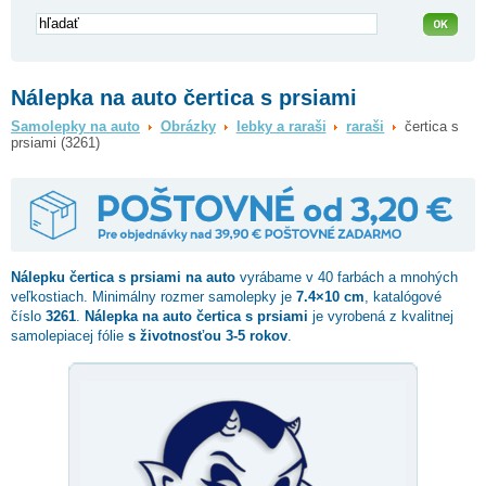
Nálepka na auto čertica s prsiami
Samolepky na auto
Obrázky
lebky a raraši
raraši
čertica s
prsiami (3261)
Nálepku
čertica s prsiami
na auto
vyrábame v 40 farbách a mnohých
veľkostiach. Minimálny rozmer samolepky je
7.4×10 cm
, katalógové
číslo
3261
.
Nálepka na auto čertica s prsiami
je vyrobená z kvalitnej
samolepiacej fólie
s životnosťou 3-5 rokov
.