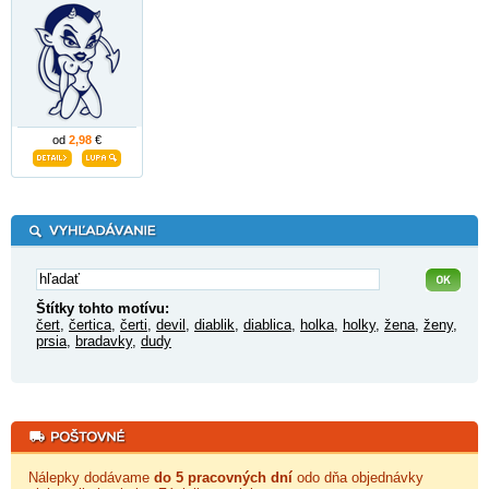
od
2,98
€
Štítky tohto motívu:
čert
,
čertica
,
čerti
,
devil
,
diablik
,
diablica
,
holka
,
holky
,
žena
,
ženy
,
prsia
,
bradavky
,
dudy
Nálepky dodávame
do 5 pracovných dní
odo dňa objednávky