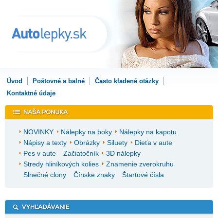
Úvod
Poštovné a balné
Často kladené otázky
Kontaktné údaje
NOVINKY
Nálepky na boky
Nálepky na kapotu
Nápisy a texty
Obrázky
Siluety
Dieťa v aute
Pes v aute
Začiatočník
3D nálepky
Stredy hliníkových kolies
Znamenie zverokruhu
Slnečné clony
Čínske znaky
Štartové čísla