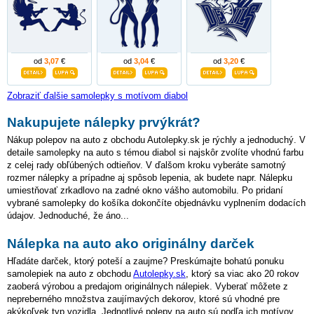
od
3,07
€
od
3,04
€
od
3,20
€
Zobraziť ďalšie samolepky s motívom diabol
Nakupujete nálepky prvýkrát?
Nákup polepov na auto z obchodu Autolepky.sk je rýchly a jednoduchý. V
detaile samolepky na auto s témou diabol si najskôr zvolíte vhodnú farbu
z celej rady obľúbených odtieňov. V ďalšom kroku vyberáte samotný
rozmer nálepky a prípadne aj spôsob lepenia, ak budete napr. Nálepku
umiestňovať zrkadlovo na zadné okno vášho automobilu. Po pridaní
vybrané samolepky do košíka dokončíte objednávku vyplnením dodacích
údajov. Jednoduché, že áno...
Nálepka na auto ako originálny darček
Hľadáte darček, ktorý poteší a zaujme? Preskúmajte bohatú ponuku
samolepiek na auto z obchodu
Autolepky.sk
, ktorý sa viac ako 20 rokov
zaoberá výrobou a predajom originálnych nálepiek. Vyberať môžete z
nepreberného množstva zaujímavých dekorov, ktoré sú vhodné pre
akýkoľvek typ vozidla. Jednotlivé polepy na auto sú podľa ich motívov