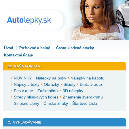
Úvod
Poštovné a balné
Často kladené otázky
Kontaktné údaje
NOVINKY
Nálepky na boky
Nálepky na kapotu
Nápisy a texty
Obrázky
Siluety
Dieťa v aute
Pes v aute
Začiatočník
3D nálepky
Stredy hliníkových kolies
Znamenie zverokruhu
Slnečné clony
Čínske znaky
Štartové čísla