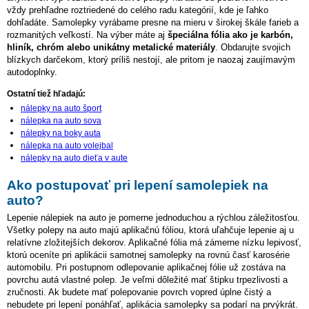
vždy prehľadne roztriedené do celého radu kategórií, kde je ľahko
dohľadáte. Samolepky vyrábame presne na mieru v širokej škále farieb a
rozmanitých veľkostí. Na výber máte aj
špeciálna fólia ako je karbón,
hliník, chróm alebo unikátny metalické materiály
. Obdarujte svojich
blízkych darčekom, ktorý príliš nestojí, ale pritom je naozaj zaujímavým
autodoplnky.
Ostatní tiež hľadajú:
nálepky na auto šport
nálepka na auto sova
nálepky na boky auta
nálepka na auto volejbal
nálepky na auto dieťa v aute
Ako postupovať pri lepení samolepiek na
auto?
Lepenie nálepiek na auto je pomerne jednoduchou a rýchlou záležitosťou.
Všetky polepy na auto majú aplikačnú fóliou, ktorá uľahčuje lepenie aj u
relatívne zložitejších dekorov. Aplikačné fólia má zámerne nízku lepivosť,
ktorú oceníte pri aplikácii samotnej samolepky na rovnú časť karosérie
automobilu. Pri postupnom odlepovanie aplikačnej fólie už zostáva na
povrchu autá vlastné polep. Je veľmi dôležité mať štipku trpezlivosti a
zručnosti. Ak budete mať polepovanie povrch vopred úplne čistý a
nebudete pri lepení ponáhľať, aplikácia samolepky sa podarí na prvýkrát.