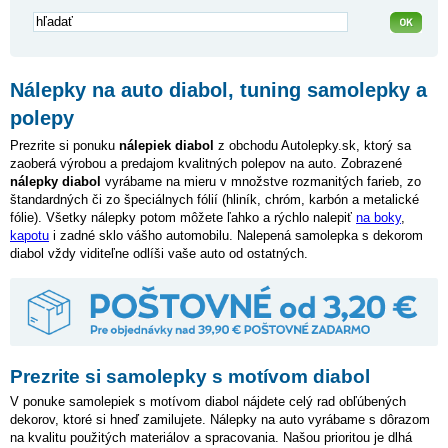
Nálepky na auto diabol, tuning samolepky a
polepy
Prezrite si ponuku
nálepiek diabol
z obchodu Autolepky.sk, ktorý sa
zaoberá výrobou a predajom kvalitných polepov na auto. Zobrazené
nálepky diabol
vyrábame na mieru v množstve rozmanitých farieb, zo
štandardných či zo špeciálnych fólií (hliník, chróm, karbón a metalické
fólie). Všetky nálepky potom môžete ľahko a rýchlo nalepiť
na boky
,
kapotu
i zadné sklo vášho automobilu. Nalepená samolepka s dekorom
diabol vždy viditeľne odlíši vaše auto od ostatných.
Prezrite si samolepky s motívom diabol
V ponuke samolepiek s motívom diabol nájdete celý rad obľúbených
dekorov, ktoré si hneď zamilujete. Nálepky na auto vyrábame s dôrazom
na kvalitu použitých materiálov a spracovania. Našou prioritou je dlhá