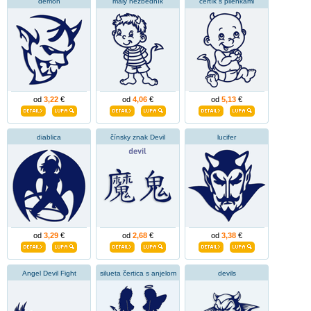
démon
malý nezbedník
čertík s plienkami
od
3,22
€
od
4,06
€
od
5,13
€
diablica
čínsky znak Devil
lucifer
od
3,29
€
od
2,68
€
od
3,38
€
Angel Devil Fight
silueta čertica s anjelom
devils