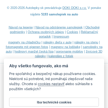
© 2020-2026 Autolepky.sk prevádzkuje
DOKI DOKI s.r.o.
V ponuke
nájdete
5193 samolepiek na auto
Návod na lepenie
|
Návod na odstránenie samolepiek
|
Obchodné
podmienky
|
Ochrana osobných údajov
|
Cookies
|
Reklamačný
poriadok
|
Impressum
magnety na chladničku
|
nálepky dieťa v aute
|
nálepky na stenu
|
fotomagnete mit eigenen fotos
|
magnesy na lodówkę
|
samolepky na
auto
|
hodinový manžel česká lípa
|
porovnanie mobilov
|
živicové 3D
nálepky
|
kalendáre z fotiek
Aby všetko fungovalo, ako má
Pre spoľahlivý a bezpečný nákup používame cookies.
Niektoré sú potrebné, iné pomáhajú zlepšovať naše
služby. Chcete si
cookies nastaviť
alebo súhlasíte s
Akceptujeme všetky bežné platobné karty
použitím všetkých?
Iba technické cookies
Podľa zákona o evidencii tržieb je predávajúci povinný vystaviť