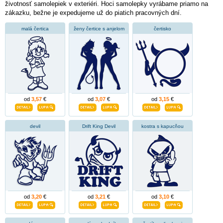
životnosť samolepiek v exteriéri. Hoci samolepky vyrábame priamo na
zákazku, bežne je expedujeme už do piatich pracovných dní.
malá čertica
ženy čertice s anjelom
čertisko
od
3,57
€
od
3,07
€
od
3,15
€
devil
Drift King Devil
kostra s kapucňou
od
3,20
€
od
3,21
€
od
3,10
€