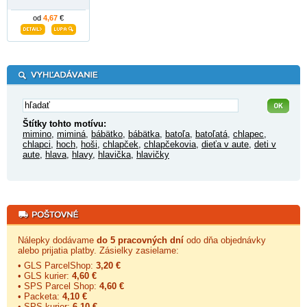
od
4,67
€
Štítky tohto motívu:
mimino
,
miminá
,
bábätko
,
bábätka
,
batoľa
,
batoľatá
,
chlapec
,
chlapci
,
hoch
,
hoši
,
chlapček
,
chlapčekovia
,
dieťa v aute
,
deti v
aute
,
hlava
,
hlavy
,
hlavička
,
hlavičky
Nálepky dodávame
do 5 pracovných dní
odo dňa objednávky
alebo prijatia platby. Zásielky zasielame:
• GLS ParcelShop:
3,20 €
• GLS kurier:
4,60 €
• SPS Parcel Shop:
4,60 €
• Packeta:
4,10 €
• SPS kurier:
6,10 €