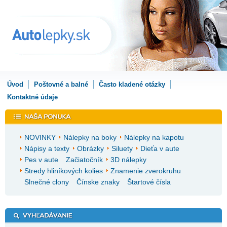
Úvod
Poštovné a balné
Často kladené otázky
Kontaktné údaje
NOVINKY
Nálepky na boky
Nálepky na kapotu
Nápisy a texty
Obrázky
Siluety
Dieťa v aute
Pes v aute
Začiatočník
3D nálepky
Stredy hliníkových kolies
Znamenie zverokruhu
Slnečné clony
Čínske znaky
Štartové čísla