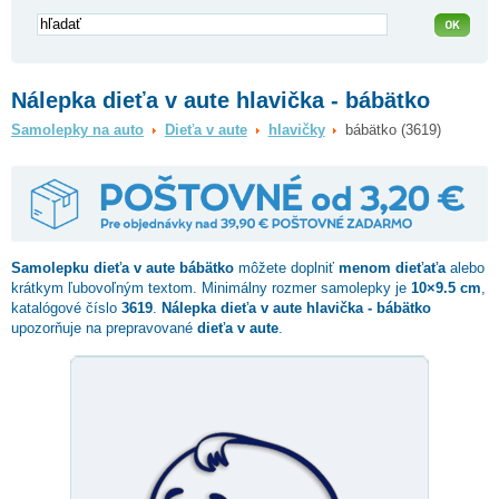
Nálepka dieťa v aute hlavička - bábätko
Samolepky na auto
Dieťa v aute
hlavičky
bábätko (3619)
Samolepku dieťa v aute
bábätko
môžete doplniť
menom dieťaťa
alebo
krátkym ľubovoľným textom. Minimálny rozmer samolepky je
10×9.5 cm
,
katalógové číslo
3619
.
Nálepka dieťa v aute hlavička - bábätko
upozorňuje na prepravované
dieťa v aute
.