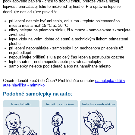
podkladového papiera - chce to trochu cviku, pretože vďaka nižšej
lepivosti prenášacej fólie to môže ísť aj horšie. Pre správne lepenie
dodržujte nasledujúce pravidlá:
pri lepení nesmie byť ani teplo, ani zima - teplota polepovaného
miesta musia mať 15 °C až 30 °C
nikdy nelepte na priamom slnku, či v mraze - samolepkám skracujete
životnosť
lepte vždy na veľmi dobre očistenú a technickým liehom odmastenú
plochu
pri lepení neponáhľajte - samolepky i pri nechcenom prilepenie už
nejdú odlepiť
nepoužívajte prílišnú silu a po celý čas lepenia postupujte opatrne
lepte s citom, nech nepoškriabete povrch samolepky
samolepky nelepte pod stierač alebo na namáhané miesto
Chcete doručit zboží do Čech? Prohlédněte si motiv
samolepka dítě v
autě hlavička - miminko
Podobné samolepky na auto:
lezúci bábätko
bábätko s autíčkom
bábätko s medvedíkom