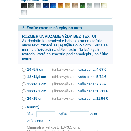
2. Zvoľte rozmer nálepky na auto
ROZMER UVÁDZAME VŽDY BEZ TEXTU!
Ak doplníte k samolepke
bábätko
meno dieťaťa
alebo text,
zmení sa jej výška o 2-3 cm
. Šírka sa
mení v závislosti na dĺžke textu. Na krátkych
textoch, ktoré sa zmestia pod samolepku, sa šírka
nemení.
10×9,5 cm
(šírka × výška)
vaša cena:
4,67
€
12×11,4 cm
(šírka × výška)
vaša cena:
5,74
€
15×14,3 cm
(šírka × výška)
vaša cena:
7,73
€
18×17,1 cm
(šírka × výška)
vaša cena:
10,11
€
20×19 cm
(šírka × výška)
vaša cena:
11,96
€
vlastný
šírka:
výška:
v cm
vaša cena:
...
€
Minimálna veľkosť:
10×9.5 cm
.