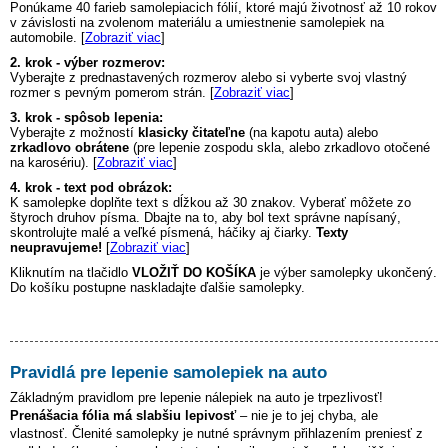
Ponúkame 40 farieb samolepiacich fólií, ktoré majú životnosť až 10 rokov
v závislosti na zvolenom materiálu a umiestnenie samolepiek na
automobile. [
Zobraziť viac
]
2. krok - výber rozmerov:
Vyberajte z prednastavených rozmerov alebo si vyberte svoj vlastný
rozmer s pevným pomerom strán. [
Zobraziť viac
]
3. krok - spôsob lepenia:
Vyberajte z možností
klasicky čitateľne
(na kapotu auta) alebo
zrkadlovo obrátene
(pre lepenie zospodu skla, alebo zrkadlovo otočené
na karosériu). [
Zobraziť viac
]
4. krok - text pod obrázok:
K samolepke doplňte text s dĺžkou až 30 znakov. Vyberať môžete zo
štyroch druhov písma. Dbajte na to, aby bol text správne napísaný,
skontrolujte malé a veľké písmená, háčiky aj čiarky.
Texty
neupravujeme!
[
Zobraziť viac
]
Kliknutím na tlačidlo
VLOŽIŤ DO KOŠÍKA
je výber samolepky ukončený.
Do košíku postupne naskladajte ďalšie samolepky.
Pravidlá pre lepenie samolepiek na auto
Základným pravidlom pre lepenie nálepiek na auto je trpezlivosť!
Prenášacia fólia má slabšiu lepivosť
– nie je to jej chyba, ale
vlastnosť. Členité samolepky je nutné správnym přihlazením preniesť z