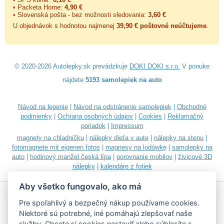
• Packeta Home:
4,90 €
• Slovenská pošta - bez možnosti sledovania:
3,60 €
U objednávok s hodnotou najmenej
39,90 € poštovné neúčtujeme
.
© 2020-2026 Autolepky.sk prevádzkuje
DOKI DOKI s.r.o.
V ponuke
nájdete
5193 samolepiek na auto
Návod na lepenie
|
Návod na odstránenie samolepiek
|
Obchodné
podmienky
|
Ochrana osobných údajov
|
Cookies
|
Reklamačný
poriadok
|
Impressum
magnety na chladničku
|
nálepky dieťa v aute
|
nálepky na stenu
|
fotomagnete mit eigenen fotos
|
magnesy na lodówkę
|
samolepky na
auto
|
hodinový manžel česká lípa
|
porovnanie mobilov
|
živicové 3D
nálepky
|
kalendáre z fotiek
Aby všetko fungovalo, ako má
Pre spoľahlivý a bezpečný nákup používame cookies.
Niektoré sú potrebné, iné pomáhajú zlepšovať naše
služby. Chcete si
cookies nastaviť
alebo súhlasíte s