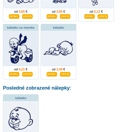
od
4,85
€
od
3,85
€
od
5,13
€
bábätko na motorke
bábätko
od
4,21
€
od
3,49
€
Posledné zobrazené nálepky:
bábätko