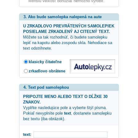
Menšiu veľkosť bohužiaľ nemožno vyrobiť.
3. Ako bude samolepka nalepená na aute
U ZRKADLOVO PREVRÁTENÝCH SAMOLEPIEK
POSIELAME ZRKADLENÝ AJ CITEĽNÝ TEXT.
Môžete sa tak rozhodnúť, či budete samolepku
lepiť na kapotu alebo zospodu skla. Nehodiace sa
text odstrihnete.
klasicky čitateľne
zrkadlovo obrátene
4. Text pod samolepkou
PRIPOJTE MENO ALEBO TEXT O DĹŽKE 30
ZNAKOV.
Vyplňte nasledujúce pole a vyberte štýl písma.
Pokiaľ nevyplníte pole
text
, dostanete samolepku
bez textu (iba obrázok).
text: