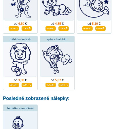
od
4,30
€
od
4,85
€
od
5,10
€
bábätko levíček
spiace bábätko
od
3,90
€
od
5,07
€
Posledné zobrazené nálepky:
bábätko s autíčkom