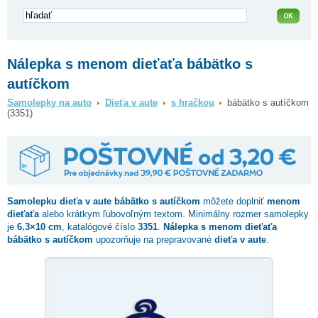
Nálepka s menom dieťaťa bábätko s
autíčkom
Samolepky na auto
Dieťa v aute
s hračkou
bábätko s autíčkom
(3351)
Samolepku dieťa v aute
bábätko s autíčkom
môžete doplniť
menom
dieťaťa
alebo krátkym ľubovoľným textom. Minimálny rozmer samolepky
je
6.3×10 cm
, katalógové číslo
3351
.
Nálepka s menom dieťaťa
bábätko s autíčkom
upozorňuje na prepravované
dieťa v aute
.