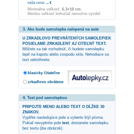
vaša cena:
...
€
Minimálna veľkosť:
6.3×10 cm
.
Menšiu veľkosť bohužiaľ nemožno vyrobiť.
3. Ako bude samolepka nalepená na aute
U ZRKADLOVO PREVRÁTENÝCH SAMOLEPIEK
POSIELAME ZRKADLENÝ AJ CITEĽNÝ TEXT.
Môžete sa tak rozhodnúť, či budete samolepku
lepiť na kapotu alebo zospodu skla. Nehodiace sa
text odstrihnete.
klasicky čitateľne
zrkadlovo obrátene
4. Text pod samolepkou
PRIPOJTE MENO ALEBO TEXT O DĹŽKE 30
ZNAKOV.
Vyplňte nasledujúce pole a vyberte štýl písma.
Pokiaľ nevyplníte pole
text
, dostanete samolepku
bez textu (iba obrázok).