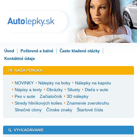
Úvod
Poštovné a balné
Často kladené otázky
Kontaktné údaje
NOVINKY
Nálepky na boky
Nálepky na kapotu
Nápisy a texty
Obrázky
Siluety
Dieťa v aute
Pes v aute
Začiatočník
3D nálepky
Stredy hliníkových kolies
Znamenie zverokruhu
Slnečné clony
Čínske znaky
Štartové čísla