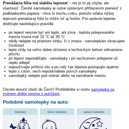
Prenášacia fólia má slabšiu lepivosť
– nie je to jej chyba, ale
vlastnosť. Členité samolepky je nutné správnym přihlazením preniesť z
podkladového papiera - chce to trochu cviku, pretože vďaka nižšej
lepivosti prenášacej fólie to môže ísť aj horšie. Pre správne lepenie
dodržujte nasledujúce pravidlá:
pri lepení nesmie byť ani teplo, ani zima - teplota polepovaného
miesta musia mať 15 °C až 30 °C
nikdy nelepte na priamom slnku, či v mraze - samolepkám skracujete
životnosť
lepte vždy na veľmi dobre očistenú a technickým liehom odmastenú
plochu
pri lepení neponáhľajte - samolepky i pri nechcenom prilepenie už
nejdú odlepiť
nepoužívajte prílišnú silu a po celý čas lepenia postupujte opatrne
lepte s citom, nech nepoškriabete povrch samolepky
samolepky nelepte pod stierač alebo na namáhané miesto
Chcete doručit zboží do Čech? Prohlédněte si motiv
samolepka se
jménem dítěte mimino s autíčkem
Podobné samolepky na auto:
bábätko
lezúci bábätko
spiace bábätko