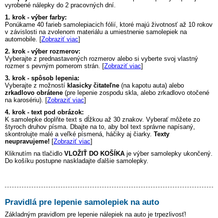
vyrobené nálepky do 2 pracovných dní.
1. krok - výber farby:
Ponúkame 40 farieb samolepiacich fólií, ktoré majú životnosť až 10 rokov
v závislosti na zvolenom materiálu a umiestnenie samolepiek na
automobile. [
Zobraziť viac
]
2. krok - výber rozmerov:
Vyberajte z prednastavených rozmerov alebo si vyberte svoj vlastný
rozmer s pevným pomerom strán. [
Zobraziť viac
]
3. krok - spôsob lepenia:
Vyberajte z možností
klasicky čitateľne
(na kapotu auta) alebo
zrkadlovo obrátene
(pre lepenie zospodu skla, alebo zrkadlovo otočené
na karosériu). [
Zobraziť viac
]
4. krok - text pod obrázok:
K samolepke doplňte text s dĺžkou až 30 znakov. Vyberať môžete zo
štyroch druhov písma. Dbajte na to, aby bol text správne napísaný,
skontrolujte malé a veľké písmená, háčiky aj čiarky.
Texty
neupravujeme!
[
Zobraziť viac
]
Kliknutím na tlačidlo
VLOŽIŤ DO KOŠÍKA
je výber samolepky ukončený.
Do košíku postupne naskladajte ďalšie samolepky.
Pravidlá pre lepenie samolepiek na auto
Základným pravidlom pre lepenie nálepiek na auto je trpezlivosť!