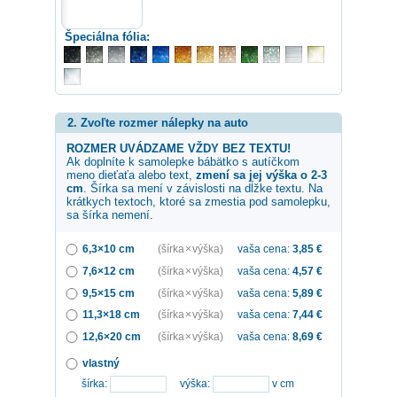
Špeciálna fólia:
2. Zvoľte rozmer nálepky na auto
ROZMER UVÁDZAME VŽDY BEZ TEXTU!
Ak doplníte k samolepke
bábätko s autíčkom
meno dieťaťa alebo text,
zmení sa jej výška o 2-3
cm
. Šírka sa mení v závislosti na dĺžke textu. Na
krátkych textoch, ktoré sa zmestia pod samolepku,
sa šírka nemení.
6,3×10 cm
(šírka × výška)
vaša cena:
3,85
€
7,6×12 cm
(šírka × výška)
vaša cena:
4,57
€
9,5×15 cm
(šírka × výška)
vaša cena:
5,89
€
11,3×18 cm
(šírka × výška)
vaša cena:
7,44
€
12,6×20 cm
(šírka × výška)
vaša cena:
8,69
€
vlastný
šírka:
výška:
v cm