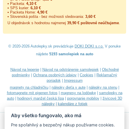
• Packeta:
4,10 €
• SPS kurier:
6,10 €
• Packeta Home:
4,90 €
• Slovenská pošta - bez možnosti sledovania:
3,60 €
U objednávok s hodnotou najmenej
39,90 € poštovné neúčtujeme
.
© 2020-2026 Autolepky.sk prevádzkuje
DOKI DOKI s.r.o.
V ponuke
nájdete
5193 samolepiek na auto
Návod na lepenie
|
Návod na odstránenie samolepiek
|
Obchodné
podmienky
|
Ochrana osobných údajov
|
Cookies
|
Reklamačný
poriadok
|
Impressum
magnety na chladničku
|
nálepky dieťa v aute
|
nálepky na stenu
|
fotomagnete mit eigenen fotos
|
magnesy na lodówkę
|
samolepky na
auto
|
hodinový manžel česká lípa
|
porovnanie mobilov
|
živicové 3D
nálepky
|
kalendáre z fotiek
Aby všetko fungovalo, ako má
Pre spoľahlivý a bezpečný nákup používame cookies.