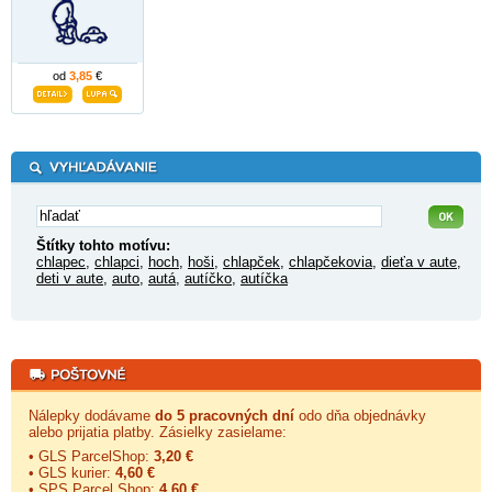
od
3,85
€
Štítky tohto motívu:
chlapec
,
chlapci
,
hoch
,
hoši
,
chlapček
,
chlapčekovia
,
dieťa v aute
,
deti v aute
,
auto
,
autá
,
autíčko
,
autíčka
Nálepky dodávame
do 5 pracovných dní
odo dňa objednávky
alebo prijatia platby. Zásielky zasielame:
• GLS ParcelShop:
3,20 €
• GLS kurier:
4,60 €
• SPS Parcel Shop:
4,60 €