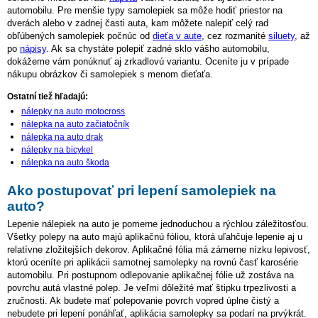
automobilu. Pre menšie typy samolepiek sa môže hodiť priestor na
dverách alebo v zadnej časti auta, kam môžete nalepiť celý rad
obľúbených samolepiek počnúc od
dieťa v aute
, cez rozmanité
siluety
, až
po
nápisy
. Ak sa chystáte polepiť zadné sklo vášho automobilu,
dokážeme vám ponúknuť aj zrkadlovú variantu. Oceníte ju v prípade
nákupu obrázkov či samolepiek s menom dieťaťa.
Ostatní tiež hľadajú:
nálepky na auto motocross
nálepka na auto začiatočník
nálepka na auto drak
nálepky na bicykel
nálepka na auto škoda
Ako postupovať pri lepení samolepiek na
auto?
Lepenie nálepiek na auto je pomerne jednoduchou a rýchlou záležitosťou.
Všetky polepy na auto majú aplikačnú fóliou, ktorá uľahčuje lepenie aj u
relatívne zložitejších dekorov. Aplikačné fólia má zámerne nízku lepivosť,
ktorú oceníte pri aplikácii samotnej samolepky na rovnú časť karosérie
automobilu. Pri postupnom odlepovanie aplikačnej fólie už zostáva na
povrchu autá vlastné polep. Je veľmi dôležité mať štipku trpezlivosti a
zručnosti. Ak budete mať polepovanie povrch vopred úplne čistý a
nebudete pri lepení ponáhľať, aplikácia samolepky sa podarí na prvýkrát.