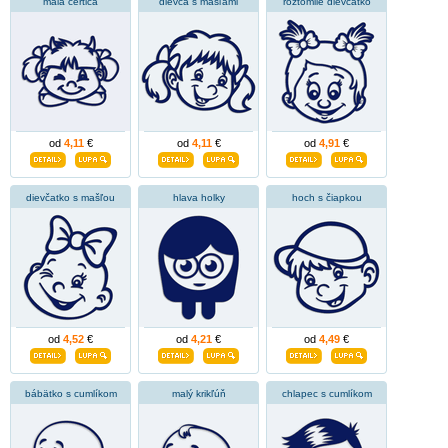
malá čertica
dievča s mašľami
roztomilé dievčatko
od
4,11
€
od
4,11
€
od
4,91
€
dievčatko s mašľou
hlava holky
hoch s čiapkou
od
4,52
€
od
4,21
€
od
4,49
€
bábätko s cumlíkom
malý krikľúň
chlapec s cumlíkom