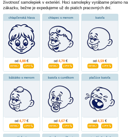
životnosť samolepiek v exteriéri. Hoci samolepky vyrábame priamo na
zákazku, bežne je expedujeme už do piatich pracovných dní.
chlapčenská hlava
chlapec s menom
batoľa
od
4,88
€
od
4,70
€
od
4,59
€
bábätko s menom
batoľa s cumlíkom
plačúce batoľa
od
4,77
€
od
4,67
€
od
4,31
€