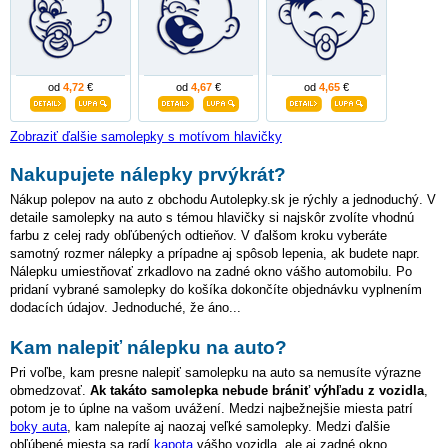
od
4,72
€
od
4,67
€
od
4,65
€
Zobraziť ďalšie samolepky s motívom hlavičky
Nakupujete nálepky prvýkrát?
Nákup polepov na auto z obchodu Autolepky.sk je rýchly a jednoduchý. V
detaile samolepky na auto s témou hlavičky si najskôr zvolíte vhodnú
farbu z celej rady obľúbených odtieňov. V ďalšom kroku vyberáte
samotný rozmer nálepky a prípadne aj spôsob lepenia, ak budete napr.
Nálepku umiestňovať zrkadlovo na zadné okno vášho automobilu. Po
pridaní vybrané samolepky do košíka dokončíte objednávku vyplnením
dodacích údajov. Jednoduché, že áno...
Kam nalepiť nálepku na auto?
Pri voľbe, kam presne nalepiť samolepku na auto sa nemusíte výrazne
obmedzovať.
Ak takáto samolepka nebude brániť výhľadu z vozidla
,
potom je to úplne na vašom uvážení. Medzi najbežnejšie miesta patrí
boky auta
, kam nalepíte aj naozaj veľké samolepky. Medzi ďalšie
obľúbené miesta sa radí
kapota
vášho vozidla, ale aj zadné okno