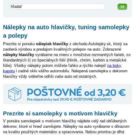
Nálepky na auto hlavičky, tuning samolepky
a polepy
Prezrite si ponuku
nálepiek hlavičky
z obchodu Autolepky.sk, ktorý sa
zaoberá výrobou a predajom kvalitných polepov na auto. Zobrazené
nálepky hlavičky
vyrábame na mieru v množstve rozmanitých farieb, zo
štandardných či zo špeciálnych fólií (hliník, chróm, karbón a metalické
fólie). Všetky nálepky potom môžete ľahko a rýchlo nalepiť
na boky
,
kapotu
i zadné sklo vášho automobilu. Nalepená samolepka s dekorom
hlavičky vždy viditeľne odlíši vaše auto od ostatných.
Prezrite si samolepky s motívom hlavičky
V ponuke samolepiek s motívom hlavičky nájdete celý rad obľúbených
dekorov, ktoré si hneď zamilujete. Nálepky na auto vyrábame s dôrazom
na kvalitu použitých materiálov a spracovania. Našou prioritou je dlhá