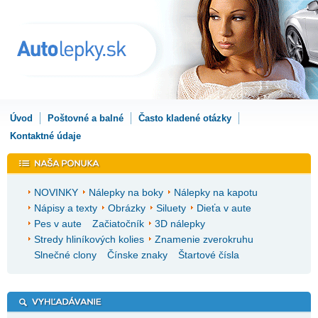
Úvod
Poštovné a balné
Často kladené otázky
Kontaktné údaje
NOVINKY
Nálepky na boky
Nálepky na kapotu
Nápisy a texty
Obrázky
Siluety
Dieťa v aute
Pes v aute
Začiatočník
3D nálepky
Stredy hliníkových kolies
Znamenie zverokruhu
Slnečné clony
Čínske znaky
Štartové čísla