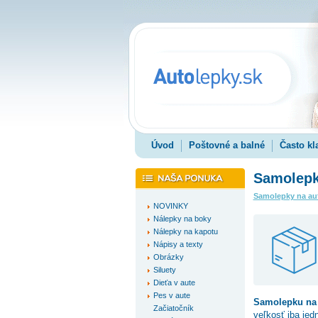
Úvod
Poštovné a balné
Často kl
Samolepk
Samolepky na au
NOVINKY
Nálepky na boky
Nálepky na kapotu
Nápisy a texty
Obrázky
Siluety
Dieťa v aute
Pes v aute
Samolepku na
Začiatočník
veľkosť iba jed