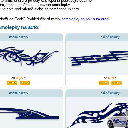
te prílišnú silu a po celý čas lepenia postupujte opatrne
tom, nech nepoškriabete povrch samolepky
 nelepte pod stierač alebo na namáhané miesto
 zboží do Čech? Prohlédněte si motiv
samolepky na bok auta draci
molepky na auto:
bočné dekory
bočné dekory
od
10,27
€
od
6,69
€
bočné dekory
bočné dekory