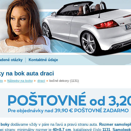
adené otázky
Kontaktné údaje
y na bok auta draci
to
Nálepky na boky
draci
bočné dekory (1131)
 boky
dodávame vždy v páre na ľavú a pravú stranu auta.
Rozmer samolep
nej strany, minimálny rozmer je
40×8.7 cm
, katalógové číslo
1131
.
Samolepk