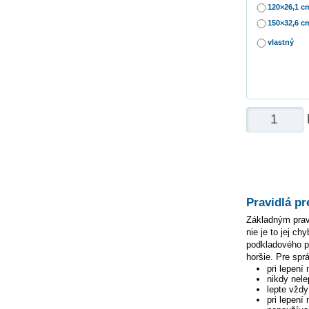
120×26,1 c
150×32,6 c
vlastný
Pravidlá pr
Základným pravi
nie je to jej c
podkladového pa
horšie. Pre spr
pri lepení
nikdy nele
lepte vžd
pri lepení