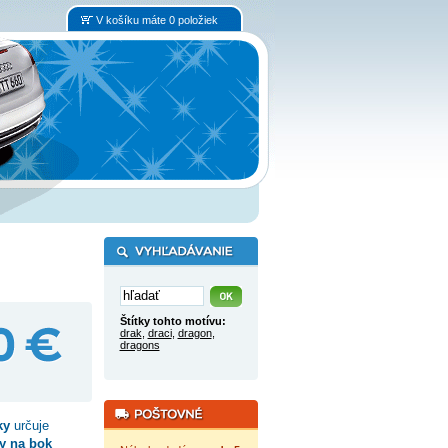
V košíku máte 0 položiek
Štítky tohto motívu:
drak
,
draci
,
dragon
,
dragons
ky
určuje
y na bok