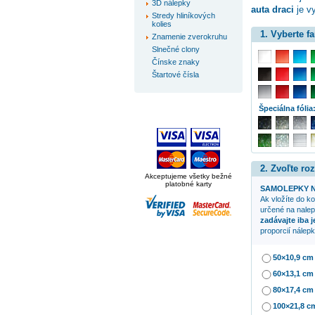
3D nálepky
auta draci
je vy
Stredy hliníkových
kolies
1. Vyberte f
Znamenie zverokruhu
Slnečné clony
Čínske znaky
Štartové čísla
Špeciálna fólia
2. Zvoľte ro
Akceptujeme všetky bežné
platobné karty
SAMOLEPKY N
Ak vložíte do k
určené na nalepe
zadávajte iba 
proporcií nálepk
50×10,9 cm
60×13,1 cm
80×17,4 cm
100×21,8 c