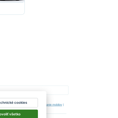
Impressum
echnické cookies
hodinový manžel česká lípa
|
porovnanie mobilov
|
ovoliť všetko