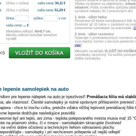
vyplníte dodacie a fakturačné údaje a obj
m
(šírka × výška)
vaša cena:
34,11
€
Všetko vyrábame na objednávku,
nálepk
skladom
. Podľa zvoleného spôsobu pla
m
(šírka × výška)
vaša cena:
51,20
€
vyrobené nálepky do 2 pracovných dní.
1. krok - výber farby:
šírka:
výška:
v cm
Ponúkame 40 farieb samolepiacich fólií, k
životnosť až 10 rokov v závislosti na zvo
vaša cena:
...
€
umiestnenie samolepiek na automobile. [
Z
Minimálna veľkosť:
40×8.7 cm
.
2. krok - výber rozmerov:
Menšiu veľkosť bohužiaľ nemožno
Vyberajte z prednastavených rozmerov al
vyrobiť.
svoj vlastný rozmer s pevným pomerom st
viac
]
Kliknutím na tlačidlo
VLOŽIŤ DO KOŠÍK
ks
samolepky ukončený. Do košíku postupne
ďalšie samolepky.
e lepenie samolepiek na auto
dlom pre lepenie nálepiek na auto je trpezlivosť!
Prenášacia fólia má slabš
hyba, ale vlastnosť. Členité samolepky je nutné správnym přihlazením preniesť 
piera - chce to trochu cviku, pretože vďaka nižšej lepivosti prenášacej fólie 
ávne lepenie dodržujte nasledujúce pravidlá:
 nesmie byť ani teplo, ani zima - teplota polepovaného miesta musia mať 15 °
pte na priamom slnku, či v mraze - samolepkám skracujete životnosť
y na veľmi dobre očistenú a technickým liehom odmastenú plochu
 neponáhľajte - samolepky i pri nechcenom prilepenie už nejdú odlepiť