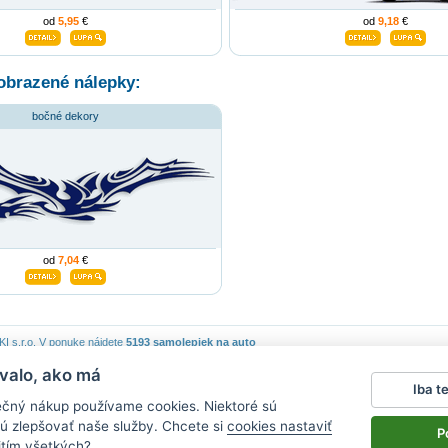
od
5,95
€
od
9,18
€
obrazené nálepky:
bočné dekory
od
7,04
€
 s.r.o.
V ponuke nájdete
5193 samolepiek na auto
valo, ako má
piek
|
Obchodné podmienky
|
Ochrana osobných údajov
|
Cookies
|
Reklamačný poriadok
|
Iba t
lepky na stenu
|
fotomagnete mit eigenen fotos
|
magnesy na lodówkę
|
samolepky na auto
|
ečný nákup používame cookies. Niektoré sú
ú zlepšovať naše služby. Chcete si
cookies nastaviť
P
itím všetkých?