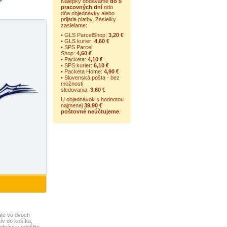
Nálepky dodávame
do 5
pracovných dní
odo
dňa objednávky alebo
prijatia platby. Zásielky
zasielame:
• GLS ParcelShop:
3,20 €
• GLS kurier:
4,60 €
• SPS Parcel
Shop:
4,60 €
• Packeta:
4,10 €
• SPS kurier:
6,10 €
• Packeta Home:
4,90 €
• Slovenská pošta - bez
možnosti
sledovania:
3,60 €
U objednávok s hodnotou
najmenej
39,90 €
poštovné neúčtujeme
.
te vo dvoch
ív do košíka,