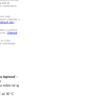
ednávku odošlite.
y nie sú
tby expedujeme
toré majú
lenom materiálu a
obraziť viac
]
ebo si vyberte
rán. [
Zobraziť
A
je výber
 naskladajte
iu lepivosť
–
z
to môže ísť aj
C až 30 °C