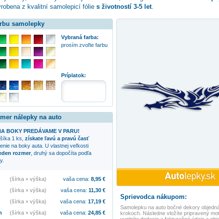
robena z kvalitní samolepicí fólie
s životností 3-5 let
.
arbu samolepky
Vybraná farba:
prosím zvoľte farbu
:
Príplatok:
zmer nálepky na auto
A BOKY PREDÁVAME V PARU!
ošíka 1 ks,
získate ľavú a pravú časť
nie na boky auta. U vlastnej veľkosti
jeden rozmer
, druhý sa dopočíta podľa
y.
(šírka × výška)
vaša cena:
8,95
€
(šírka × výška)
vaša cena:
11,30
€
Sprievodca nákupom:
(šírka × výška)
vaša cena:
17,19
€
Samolepku na auto
bočné dekory
objedná
m
(šírka × výška)
vaša cena:
24,85
€
krokoch. Následne vložíte pripravený mot