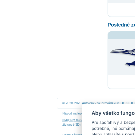
Posledné z
© 2020-2026 Autolepky.sk prevádzkuje
DOKI DOKI
Aby všetko fungo
Návod na lepenie
|
Návod na odstránenie samole
magnety na chladničku
|
nálepky dieťa v aute
|
ná
Pre spoľahlivý a bezp
živicové 3D nálepky
|
kalendáre z fotiek
potrebné, iné pomáhaj
alebo súhlasíte s použ