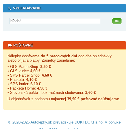
Nálepky dodávame
do 5 pracovných dní
odo dňa objednávky
alebo prijatia platby. Zásielky zasielame:
• GLS ParcelShop:
3,20 €
• GLS kurier:
4,60 €
• SPS Parcel Shop:
4,60 €
• Packeta:
4,10 €
• SPS kurier:
6,10 €
• Packeta Home:
4,90 €
• Slovenská pošta - bez možnosti sledovania:
3,60 €
U objednávok s hodnotou najmenej
39,90 € poštovné neúčtujeme
.
© 2020-2026 Autolepky.sk prevádzkuje
DOKI DOKI s.r.o.
V ponuke