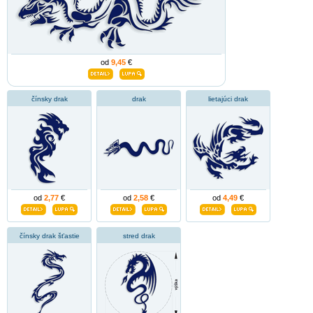
od
9,45
€
čínsky drak
drak
lietajúci drak
od
2,77
€
od
2,58
€
od
4,49
€
čínsky drak šťastie
stred drak