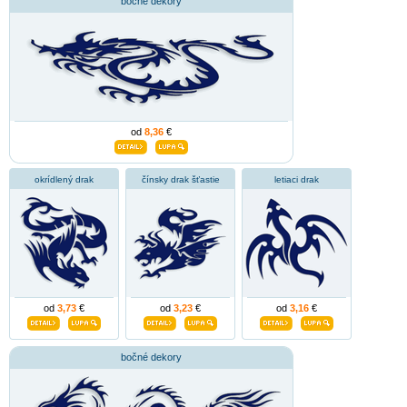
bočné dekory
od
8,36
€
okrídlený drak
čínsky drak šťastie
letiaci drak
od
3,73
€
od
3,23
€
od
3,16
€
bočné dekory