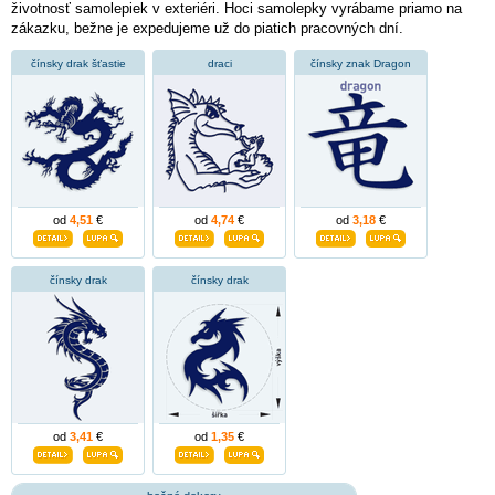
životnosť samolepiek v exteriéri. Hoci samolepky vyrábame priamo na
zákazku, bežne je expedujeme už do piatich pracovných dní.
čínsky drak šťastie
draci
čínsky znak Dragon
od
4,51
€
od
4,74
€
od
3,18
€
čínsky drak
čínsky drak
od
3,41
€
od
1,35
€