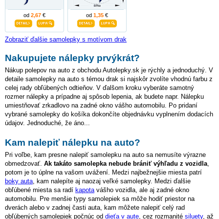
od
2,67
€
od
1,35
€
Zobraziť ďalšie samolepky s motívom drak
Nakupujete nálepky prvýkrát?
Nákup polepov na auto z obchodu Autolepky.sk je rýchly a jednoduchý. V
detaile samolepky na auto s témou drak si najskôr zvolíte vhodnú farbu z
celej rady obľúbených odtieňov. V ďalšom kroku vyberáte samotný
rozmer nálepky a prípadne aj spôsob lepenia, ak budete napr. Nálepku
umiestňovať zrkadlovo na zadné okno vášho automobilu. Po pridaní
vybrané samolepky do košíka dokončíte objednávku vyplnením dodacích
údajov. Jednoduché, že áno...
Kam nalepiť nálepku na auto?
Pri voľbe, kam presne nalepiť samolepku na auto sa nemusíte výrazne
obmedzovať.
Ak takáto samolepka nebude brániť výhľadu z vozidla
,
potom je to úplne na vašom uvážení. Medzi najbežnejšie miesta patrí
boky auta
, kam nalepíte aj naozaj veľké samolepky. Medzi ďalšie
obľúbené miesta sa radí
kapota
vášho vozidla, ale aj zadné okno
automobilu. Pre menšie typy samolepiek sa môže hodiť priestor na
dverách alebo v zadnej časti auta, kam môžete nalepiť celý rad
obľúbených samolepiek počnúc od
dieťa v aute
, cez rozmanité
siluety
, až