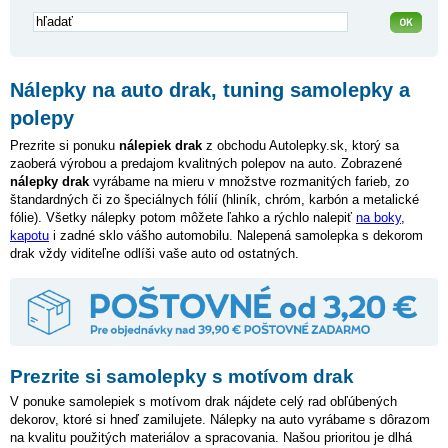
Nálepky na auto drak, tuning samolepky a
polepy
Prezrite si ponuku
nálepiek drak
z obchodu Autolepky.sk, ktorý sa
zaoberá výrobou a predajom kvalitných polepov na auto. Zobrazené
nálepky drak
vyrábame na mieru v množstve rozmanitých farieb, zo
štandardných či zo špeciálnych fólií (hliník, chróm, karbón a metalické
fólie). Všetky nálepky potom môžete ľahko a rýchlo nalepiť
na boky
,
kapotu
i zadné sklo vášho automobilu. Nalepená samolepka s dekorom
drak vždy viditeľne odlíši vaše auto od ostatných.
Prezrite si samolepky s motívom drak
V ponuke samolepiek s motívom drak nájdete celý rad obľúbených
dekorov, ktoré si hneď zamilujete. Nálepky na auto vyrábame s dôrazom
na kvalitu použitých materiálov a spracovania. Našou prioritou je dlhá