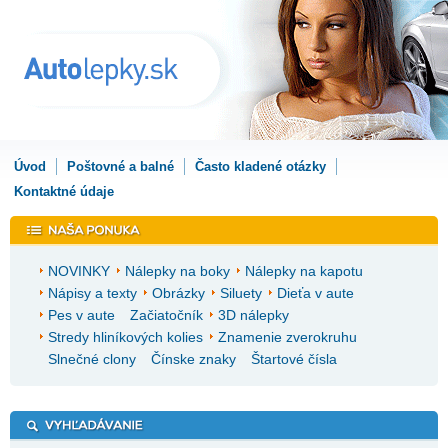
Úvod
Poštovné a balné
Často kladené otázky
Kontaktné údaje
NOVINKY
Nálepky na boky
Nálepky na kapotu
Nápisy a texty
Obrázky
Siluety
Dieťa v aute
Pes v aute
Začiatočník
3D nálepky
Stredy hliníkových kolies
Znamenie zverokruhu
Slnečné clony
Čínske znaky
Štartové čísla