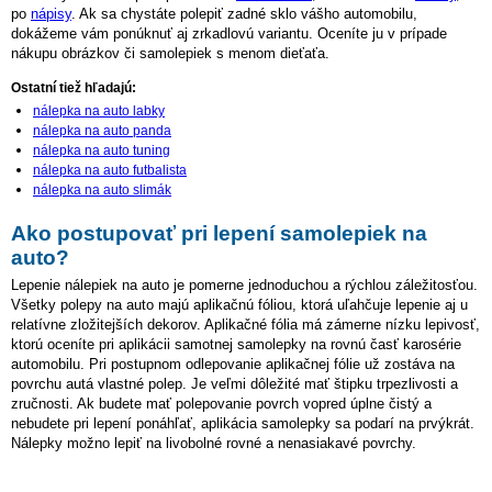
po
nápisy
. Ak sa chystáte polepiť zadné sklo vášho automobilu,
dokážeme vám ponúknuť aj zrkadlovú variantu. Oceníte ju v prípade
nákupu obrázkov či samolepiek s menom dieťaťa.
Ostatní tiež hľadajú:
nálepka na auto labky
nálepka na auto panda
nálepka na auto tuning
nálepka na auto futbalista
nálepka na auto slimák
Ako postupovať pri lepení samolepiek na
auto?
Lepenie nálepiek na auto je pomerne jednoduchou a rýchlou záležitosťou.
Všetky polepy na auto majú aplikačnú fóliou, ktorá uľahčuje lepenie aj u
relatívne zložitejších dekorov. Aplikačné fólia má zámerne nízku lepivosť,
ktorú oceníte pri aplikácii samotnej samolepky na rovnú časť karosérie
automobilu. Pri postupnom odlepovanie aplikačnej fólie už zostáva na
povrchu autá vlastné polep. Je veľmi dôležité mať štipku trpezlivosti a
zručnosti. Ak budete mať polepovanie povrch vopred úplne čistý a
nebudete pri lepení ponáhľať, aplikácia samolepky sa podarí na prvýkrát.
Nálepky možno lepiť na livobolné rovné a nenasiakavé povrchy.