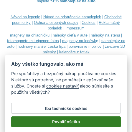
nájdete
5193 samolepiek na auto
Návod na lepenie
|
Návod na odstránenie samolepiek
|
Obchodné
podmienky
|
Ochrana osobných údajov
|
Cookies
|
Reklamačný
poriadok
|
Impressum
magnety na chladničku
|
nálepky dieťa v aute
|
nálepky na stenu
|
fotomagnete mit eigenen fotos
|
magnesy na lodówkę
|
samolepky na
auto
|
hodinový manžel česká lípa
|
porovnanie mobilov
|
živicové 3D
nálepky
|
kalendáre z fotiek
Aby všetko fungovalo, ako má
Pre spoľahlivý a bezpečný nákup používame cookies.
Niektoré sú potrebné, iné pomáhajú zlepšovať naše
služby. Chcete si
cookies nastaviť
alebo súhlasíte s
Akceptujeme všetky bežné platobné karty
použitím všetkých?
Iba technické cookies
Podľa zákona o evidencii tržieb je predávajúci povinný vystaviť
kupujúcemu účtenku.
Povoliť všetko
Zároveň je povinný zaevidovať prijatú tržbu u správcu dane on-line; v
prípade technického výpadku potom najneskôr do 48 hodín.