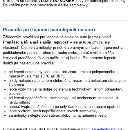
Kliknutím na tlačidlo
VLOŽIŤ DO KOŠÍKA
je výber samolepky ukončený.
Do košíku postupne naskladajte ďalšie samolepky.
Pravidlá pre lepenie samolepiek na auto
Základným pravidlom pre lepenie nálepiek na auto je trpezlivosť!
Prenášacia fólia má slabšiu lepivosť
– nie je to jej chyba, ale
vlastnosť. Členité samolepky je nutné správnym přihlazením preniesť z
podkladového papiera - chce to trochu cviku, pretože vďaka nižšej
lepivosti prenášacej fólie to môže ísť aj horšie. Pre správne lepenie
dodržujte nasledujúce pravidlá:
pri lepení nesmie byť ani teplo, ani zima - teplota polepovaného
miesta musia mať 15 °C až 30 °C
nikdy nelepte na priamom slnku, či v mraze - samolepkám skracujete
životnosť
lepte vždy na veľmi dobre očistenú a technickým liehom odmastenú
plochu
pri lepení neponáhľajte - samolepky i pri nechcenom prilepenie už
nejdú odlepiť
nepoužívajte prílišnú silu a po celý čas lepenia postupujte opatrne
lepte s citom, nech nepoškriabete povrch samolepky
samolepky nelepte pod stierač alebo na namáhané miesto
Chcete doručit zboží do Čech? Prohlédněte si motiv
samolepky na bok