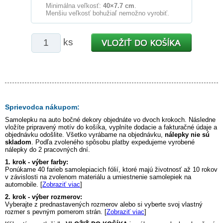
Minimálna veľkosť:
40×7.7 cm
.
Menšiu veľkosť bohužiaľ nemožno vyrobiť.
ks
Sprievodca nákupom:
Samolepku na auto
bočné dekory
objednáte vo dvoch krokoch. Následne
vložíte pripravený motív do košíka, vyplníte dodacie a fakturačné údaje a
objednávku odošlite. Všetko vyrábame na objednávku,
nálepky nie sú
skladom
. Podľa zvoleného spôsobu platby expedujeme vyrobené
nálepky do 2 pracovných dní.
1. krok - výber farby:
Ponúkame 40 farieb samolepiacich fólií, ktoré majú životnosť až 10 rokov
v závislosti na zvolenom materiálu a umiestnenie samolepiek na
automobile. [
Zobraziť viac
]
2. krok - výber rozmerov:
Vyberajte z prednastavených rozmerov alebo si vyberte svoj vlastný
rozmer s pevným pomerom strán. [
Zobraziť viac
]