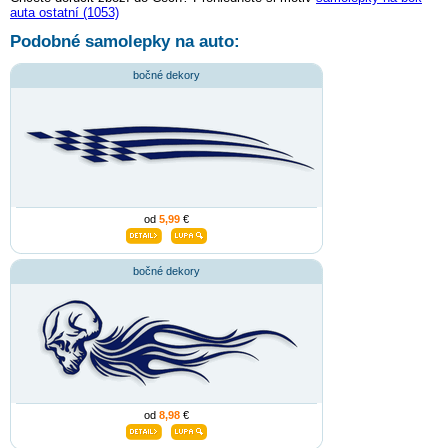
auta ostatní (1053)
Podobné samolepky na auto:
bočné dekory
od
5,99
€
bočné dekory
od
8,98
€