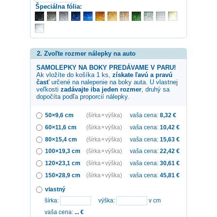
Špeciálna fólia:
2. Zvoľte rozmer nálepky na auto
SAMOLEPKY NA BOKY PREDÁVAME V PARU!
Ak vložíte do košíka 1 ks,
získate ľavú a pravú
časť
určené na nalepenie na boky auta. U vlastnej
veľkosti
zadávajte iba jeden rozmer
, druhý sa
dopočíta podľa proporcií nálepky.
50×9,6 cm
(šírka × výška)
vaša cena:
8,32
€
60×11,6 cm
(šírka × výška)
vaša cena:
10,42
€
80×15,4 cm
(šírka × výška)
vaša cena:
15,63
€
100×19,3 cm
(šírka × výška)
vaša cena:
22,42
€
120×23,1 cm
(šírka × výška)
vaša cena:
30,61
€
150×28,9 cm
(šírka × výška)
vaša cena:
45,81
€
vlastný
šírka:
výška:
v cm
vaša cena:
...
€