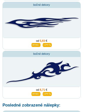
bočné dekory
od
5,83
€
bočné dekory
od
8,71
€
Posledné zobrazené nálepky: