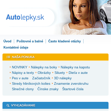
Úvod
Poštovné a balné
Často kladené otázky
Kontaktné údaje
NOVINKY
Nálepky na boky
Nálepky na kapotu
Nápisy a texty
Obrázky
Siluety
Dieťa v aute
Pes v aute
Začiatočník
3D nálepky
Stredy hliníkových kolies
Znamenie zverokruhu
Slnečné clony
Čínske znaky
Štartové čísla