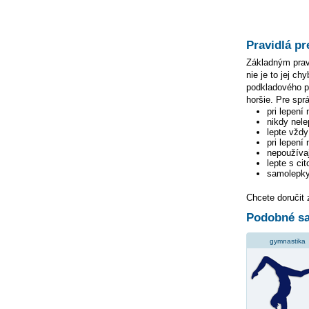
Pravidlá pr
Základným pravi
nie je to jej c
podkladového pa
horšie. Pre spr
pri lepení
nikdy nele
lepte vžd
pri lepení
nepoužívaj
lepte s ci
samolepky
Chcete doručit
Podobné sa
gymnastika