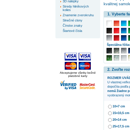
3D nálepky
kvalitnej samole
Stredy hliníkových
kolies
1. Vyberte f
Znamenie zverokruhu
Slnečné clony
Čínske znaky
Štartové čísla
Špeciálna fólia
2. Zvoľte ro
Akceptujeme všetky bežné
platobné karty
ROZMER UVÁD
U vlastnej veľko
dopočíta podľa 
nemá žiadne p
vyobrazený mot
10×7 cm
15×10,5 cm
20×14 cm
25×17,5 cm