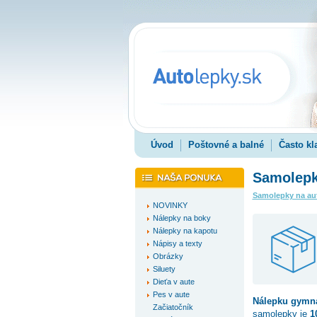
Úvod
Poštovné a balné
Často kl
Samolepk
Samolepky na au
NOVINKY
Nálepky na boky
Nálepky na kapotu
Nápisy a texty
Obrázky
Siluety
Dieťa v aute
Pes v aute
Nálepku
gymna
Začiatočník
samolepky je
1