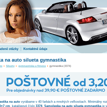
adené otázky
Kontaktné údaje
a na auto silueta gymnastika
to
Siluety
gymnastiska a fitness
gymnastika (3374)
stika
na auto
vyrábame v 40 farbách a mnohých veľkostiach. Minimálny ro
0×7 cm
, katalógové číslo
3374
.
Samolepka na auto silueta gymnastika
je 