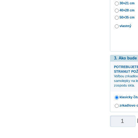
30×21 cm
40×28 cm
50×35 cm
vlastný
3. Ako bude
POTREBUJETE
STRANU? POŽ
Voľbou zrkadlov
samolepky na le
zospodu skla.
klasicky či
zrkadlovo 