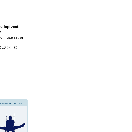
iu lepivosť
–
z
to môže ísť aj
C až 30 °C
nasta na kruhoch