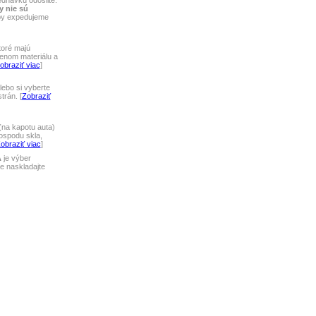
ednávku odošlite.
y nie sú
tby expedujeme
toré majú
lenom materiálu a
obraziť viac
]
ebo si vyberte
rán. [
Zobraziť
na kapotu auta)
ospodu skla,
obraziť viac
]
A
je výber
 naskladajte