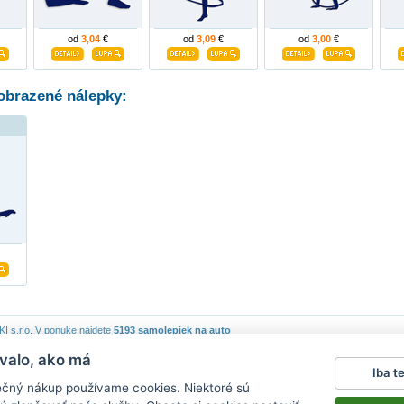
od
3,04
€
od
3,09
€
od
3,00
€
obrazené nálepky:
 s.r.o.
V ponuke nájdete
5193 samolepiek na auto
valo, ako má
piek
|
Obchodné podmienky
|
Ochrana osobných údajov
|
Cookies
|
Reklamačný poriadok
|
Iba t
lepky na stenu
|
fotomagnete mit eigenen fotos
|
magnesy na lodówkę
|
samolepky na auto
|
ečný nákup používame cookies. Niektoré sú