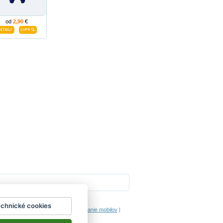
od
2,90
€
Impressum
echnické cookies
hodinový manžel česká lípa
|
porovnanie mobilov
|