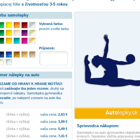
piacej fólie
s životnosťou 3-5 rokov
.
arbu samolepky
Vybraná farba:
prosím zvoľte farbu
:
Príplatok:
zmer nálepky na auto
ZAME OD HRANY K HRANE MOTÍVU!
sti
zadávajte iba jeden rozmer
, druhý sa
proporcií nálepky. Samolepka
gymnastika
ozadie
, po nalepení zostane na aute iba
ív.
(šírka × výška)
vaša cena:
2,93
€
(šírka × výška)
vaša cena:
3,99
€
Sprievodca nákupom:
(šírka × výška)
vaša cena:
5,49
€
Samolepku na auto
gymnastika
objednáte
(šírka × výška)
vaša cena:
7,41
€
krokoch. Následne vložíte pripravený mot