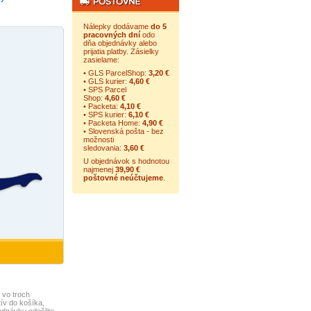
Nálepky dodávame
do 5
pracovných dní
odo
dňa objednávky alebo
prijatia platby. Zásielky
zasielame:
• GLS ParcelShop:
3,20 €
• GLS kurier:
4,60 €
• SPS Parcel
Shop:
4,60 €
• Packeta:
4,10 €
• SPS kurier:
6,10 €
• Packeta Home:
4,90 €
• Slovenská pošta - bez
možnosti
sledovania:
3,60 €
U objednávok s hodnotou
najmenej
39,90 €
poštovné neúčtujeme
.
 vo troch
ív do košíka,