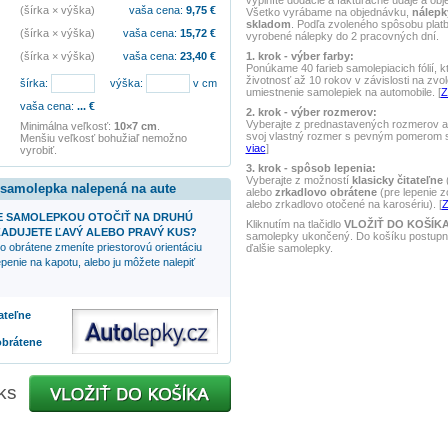
vyplníte dodacie a fakturačné údaje a obj
(šírka × výška)
vaša cena:
9,75
€
Všetko vyrábame na objednávku,
nálepk
skladom
. Podľa zvoleného spôsobu pla
(šírka × výška)
vaša cena:
15,72
€
vyrobené nálepky do 2 pracovných dní.
1. krok - výber farby:
(šírka × výška)
vaša cena:
23,40
€
Ponúkame 40 farieb samolepiacich fólií, k
životnosť až 10 rokov v závislosti na zvo
šírka:
výška:
v cm
umiestnenie samolepiek na automobile. [
Z
vaša cena:
...
€
2. krok - výber rozmerov:
Vyberajte z prednastavených rozmerov al
Minimálna veľkosť:
10×7 cm
.
svoj vlastný rozmer s pevným pomerom st
Menšiu veľkosť bohužiaľ nemožno
viac
]
vyrobiť.
3. krok - spôsob lepenia:
Vyberajte z možností
klasicky čitateľne
(
 samolepka nalepená na aute
alebo
zrkadlovo obrátene
(pre lepenie z
alebo zrkadlovo otočené na karosériu). [
Z
 SAMOLEPKOU OTOČIŤ NA DRUHÚ
Kliknutím na tlačidlo
VLOŽIŤ DO KOŠÍK
ADUJETE ĽAVÝ ALEBO PRAVÝ KUS?
samolepky ukončený. Do košíku postupne
o obrátene zmeníte priestorovú orientáciu
ďalšie samolepky.
penie na kapotu, alebo ju môžete nalepiť
tateľne
obrátene
ks