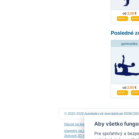
od
3,18
€
Posledné z
gymnastika
od
2,93
€
© 2020-2026 Autolepky.sk prevádzkuje
DOKI DOKI
Aby všetko fungo
Návod na lepenie
|
Návod na odstránenie samole
magnety na chladničku
|
nálepky dieťa v aute
|
ná
Pre spoľahlivý a bezp
živicové 3D nálepky
|
kalendáre z fotiek