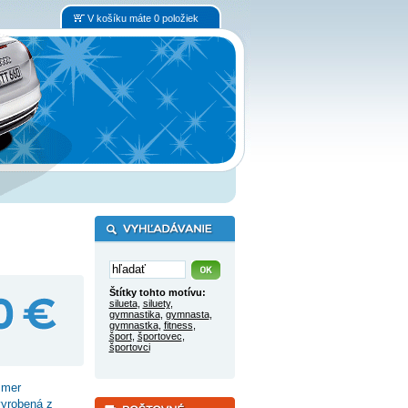
V košíku máte 0 položiek
Štítky tohto motívu:
silueta
,
siluety
,
gymnastika
,
gymnasta
,
gymnastka
,
fitness
,
šport
,
športovec
,
športovci
zmer
vyrobená z