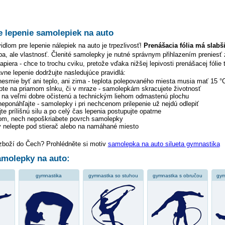
e lepenie samolepiek na auto
dlom pre lepenie nálepiek na auto je trpezlivosť!
Prenášacia fólia má slabš
hyba, ale vlastnosť. Členité samolepky je nutné správnym přihlazením preniesť 
piera - chce to trochu cviku, pretože vďaka nižšej lepivosti prenášacej fólie 
ávne lepenie dodržujte nasledujúce pravidlá:
 nesmie byť ani teplo, ani zima - teplota polepovaného miesta musia mať 15 °
pte na priamom slnku, či v mraze - samolepkám skracujete životnosť
y na veľmi dobre očistenú a technickým liehom odmastenú plochu
 neponáhľajte - samolepky i pri nechcenom prilepenie už nejdú odlepiť
te prílišnú silu a po celý čas lepenia postupujte opatrne
tom, nech nepoškriabete povrch samolepky
 nelepte pod stierač alebo na namáhané miesto
 zboží do Čech? Prohlédněte si motiv
samolepka na auto silueta gymnastika
molepky na auto:
gymnastika
gymnastka so stuhou
gymnastka s obručou
gym