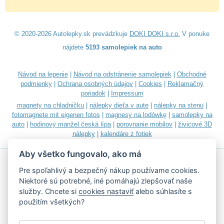
© 2020-2026 Autolepky.sk prevádzkuje
DOKI DOKI s.r.o.
V ponuke
nájdete
5193 samolepiek na auto
Návod na lepenie
|
Návod na odstránenie samolepiek
|
Obchodné
podmienky
|
Ochrana osobných údajov
|
Cookies
|
Reklamačný
poriadok
|
Impressum
magnety na chladničku
|
nálepky dieťa v aute
|
nálepky na stenu
|
fotomagnete mit eigenen fotos
|
magnesy na lodówkę
|
samolepky na
auto
|
hodinový manžel česká lípa
|
porovnanie mobilov
|
živicové 3D
nálepky
|
kalendáre z fotiek
Aby všetko fungovalo, ako má
Pre spoľahlivý a bezpečný nákup používame cookies.
Niektoré sú potrebné, iné pomáhajú zlepšovať naše
služby. Chcete si
cookies nastaviť
alebo súhlasíte s
Akceptujeme všetky bežné platobné karty
použitím všetkých?