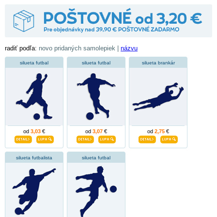
radiť podľa:
novo pridaných samolepiek |
názvu
silueta futbal
silueta futbal
silueta brankár
od
3,03
€
od
3,07
€
od
2,75
€
silueta futbalista
silueta futbal