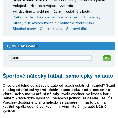
volejbal
zbrane a vojaci
zvieratá
windsurfing a jachting
ženy
ostatné siluety
Dieťa v aute
Pes v aute
Začiatočník
3D nálepky
Stredy hliníkových kolies
Znamenie zverokruhu
Slnečné clony
Čínske znaky
Štartové čísla
Športové nálepky futbal, samolepky na auto
Chcete viditelně odlišit svoje auto od všech ostatních vozidel?
Stačí
z kategorie fotbal vybrat ideální samolepku podle osobního
vkusu nebo momentální nálady
, zvolit vhodnou velikost a barvu.
Během krátké doby vybranou nálepkou jednoduše oživíte Váš vůz.
Všechny dostupné tuning nálepky se zaměřením na fotbal mají
kvalitní lepidlo odolné venkovním vlivům, kterým je auto běžně
vystaveno.