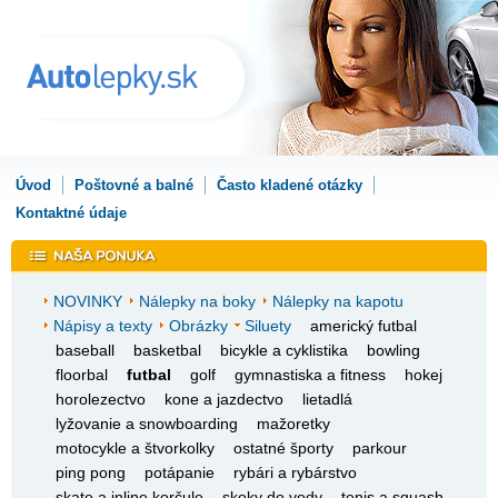
Úvod
Poštovné a balné
Často kladené otázky
Kontaktné údaje
NOVINKY
Nálepky na boky
Nálepky na kapotu
Nápisy a texty
Obrázky
Siluety
americký futbal
baseball
basketbal
bicykle a cyklistika
bowling
floorbal
futbal
golf
gymnastiska a fitness
hokej
horolezectvo
kone a jazdectvo
lietadlá
lyžovanie a snowboarding
mažoretky
motocykle a štvorkolky
ostatné športy
parkour
ping pong
potápanie
rybári a rybárstvo
skate a inline korčule
skoky do vody
tenis a squash