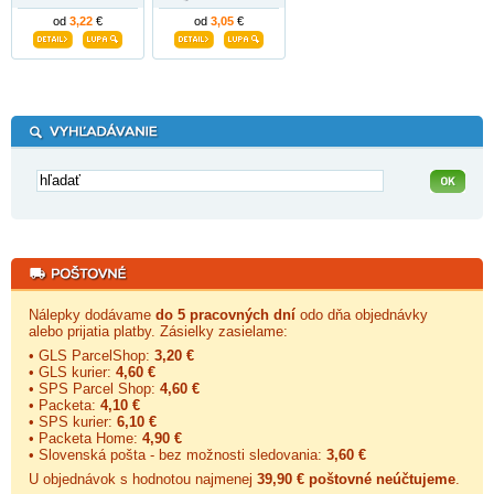
od
3,22
€
od
3,05
€
Nálepky dodávame
do 5 pracovných dní
odo dňa objednávky
alebo prijatia platby. Zásielky zasielame:
• GLS ParcelShop:
3,20 €
• GLS kurier:
4,60 €
• SPS Parcel Shop:
4,60 €
• Packeta:
4,10 €
• SPS kurier:
6,10 €
• Packeta Home:
4,90 €
• Slovenská pošta - bez možnosti sledovania:
3,60 €
U objednávok s hodnotou najmenej
39,90 € poštovné neúčtujeme
.