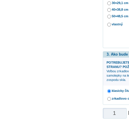
30×29,1 cm
40×38,8 cm
50×48,5 cm
vlastný
3. Ako bude
POTREBUJETE
STRANU? POŽ
Voľbou zrkadlov
samolepky na le
zospodu skla.
klasicky či
zrkadlovo 