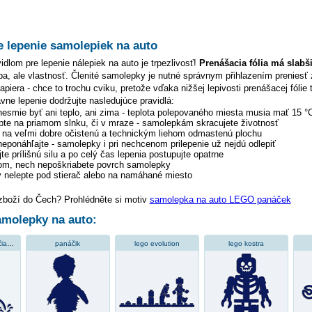
e lepenie samolepiek na auto
dlom pre lepenie nálepiek na auto je trpezlivosť!
Prenášacia fólia má slabš
hyba, ale vlastnosť. Členité samolepky je nutné správnym přihlazením preniesť 
piera - chce to trochu cviku, pretože vďaka nižšej lepivosti prenášacej fólie 
ávne lepenie dodržujte nasledujúce pravidlá:
 nesmie byť ani teplo, ani zima - teplota polepovaného miesta musia mať 15 °
pte na priamom slnku, či v mraze - samolepkám skracujete životnosť
y na veľmi dobre očistenú a technickým liehom odmastenú plochu
 neponáhľajte - samolepky i pri nechcenom prilepenie už nejdú odlepiť
te prílišnú silu a po celý čas lepenia postupujte opatrne
tom, nech nepoškriabete povrch samolepky
 nelepte pod stierač alebo na namáhané miesto
 zboží do Čech? Prohlédněte si motiv
samolepka na auto LEGO panáček
molepky na auto:
cikajúci panáčik s čiapkou
panáčik
lego evolution
lego kostra