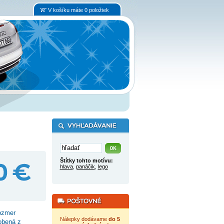
V košíku máte 0 položiek
Štítky tohto motívu:
hlava
,
panáčik
,
lego
ozmer
Nálepky dodávame
do 5
obená z