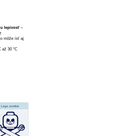
iu lepivosť
–
z
to môže ísť aj
C až 30 °C
Lego zombie