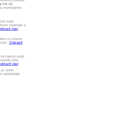
ednávku odošlite.
y nie sú
tby expedujeme
toré majú
lenom materiálu a
obraziť viac
]
ebo si vyberte
rán. [
Zobraziť
na kapotu auta)
ospodu skla,
obraziť viac
]
A
je výber
 naskladajte