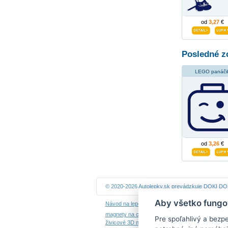
od
3,27
€
Posledné z
LEGO panáči
od
3,26
€
© 2020-2026 Autolepky.sk prevádzkuje
DOKI DOKI
Aby všetko fungo
Návod na lepenie
|
Návod na odstránenie samole
magnety na chladničku
|
nálepky dieťa v aute
|
ná
Pre spoľahlivý a bezp
živicové 3D nálepky
|
kalendáre z fotiek