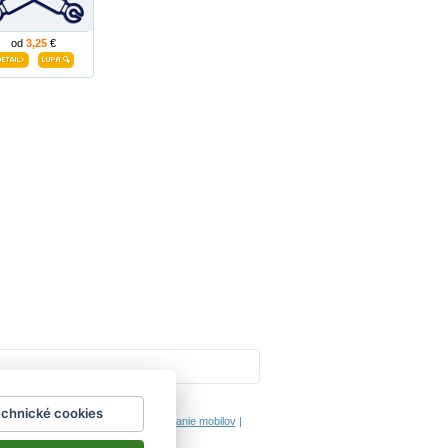
od
3,25
€
Impressum
echnické cookies
hodinový manžel česká lípa
|
porovnanie mobilov
|