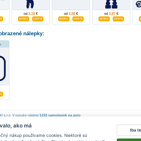
od
3,18
€
od
2,56
€
od
2,87
€
obrazené nálepky:
k
 s.r.o.
V ponuke nájdete
5193 samolepiek na auto
valo, ako má
piek
|
Obchodné podmienky
|
Ochrana osobných údajov
|
Cookies
|
Reklamačný poriadok
|
Iba t
lepky na stenu
|
fotomagnete mit eigenen fotos
|
magnesy na lodówkę
|
samolepky na auto
|
ečný nákup používame cookies. Niektoré sú