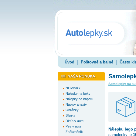
Úvod
Poštovné a balné
Často kl
Samolepk
Samolepky na au
NOVINKY
Nálepky na boky
Nálepky na kapotu
Nápisy a texty
Obrázky
Siluety
Dieťa v aute
Pes v aute
Nálepku
lego 
Začiatočník
samolepky je
1