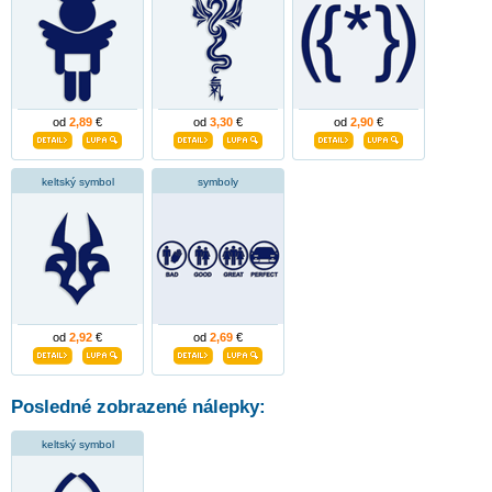
od
2,89
€
od
3,30
€
od
2,90
€
keltský symbol
symboly
od
2,92
€
od
2,69
€
Posledné zobrazené nálepky:
keltský symbol