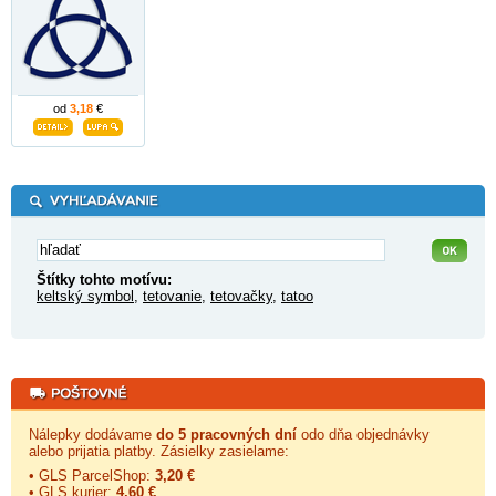
od
3,18
€
Štítky tohto motívu:
keltský symbol
,
tetovanie
,
tetovačky
,
tatoo
Nálepky dodávame
do 5 pracovných dní
odo dňa objednávky
alebo prijatia platby. Zásielky zasielame:
• GLS ParcelShop:
3,20 €
• GLS kurier:
4,60 €