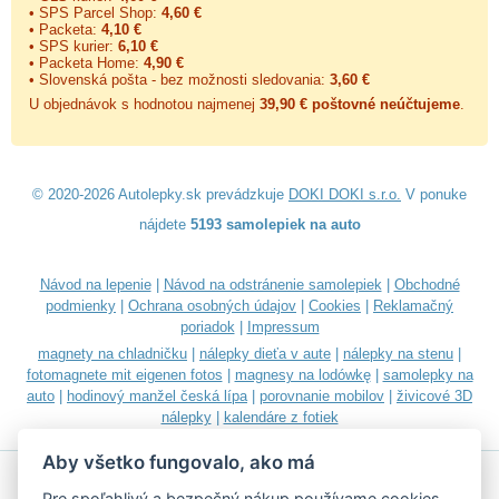
• SPS Parcel Shop:
4,60 €
• Packeta:
4,10 €
• SPS kurier:
6,10 €
• Packeta Home:
4,90 €
• Slovenská pošta - bez možnosti sledovania:
3,60 €
U objednávok s hodnotou najmenej
39,90 € poštovné neúčtujeme
.
© 2020-2026 Autolepky.sk prevádzkuje
DOKI DOKI s.r.o.
V ponuke
nájdete
5193 samolepiek na auto
Návod na lepenie
|
Návod na odstránenie samolepiek
|
Obchodné
podmienky
|
Ochrana osobných údajov
|
Cookies
|
Reklamačný
poriadok
|
Impressum
magnety na chladničku
|
nálepky dieťa v aute
|
nálepky na stenu
|
fotomagnete mit eigenen fotos
|
magnesy na lodówkę
|
samolepky na
auto
|
hodinový manžel česká lípa
|
porovnanie mobilov
|
živicové 3D
nálepky
|
kalendáre z fotiek
Aby všetko fungovalo, ako má
Pre spoľahlivý a bezpečný nákup používame cookies.