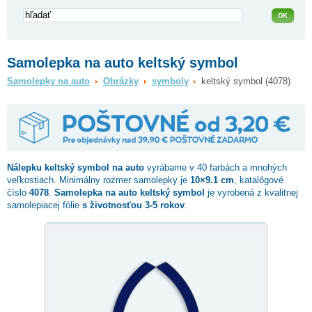
Samolepka na auto keltský symbol
Samolepky na auto
Obrázky
symboly
keltský symbol (4078)
Nálepku
keltský symbol
na auto
vyrábame v 40 farbách a mnohých
veľkostiach. Minimálny rozmer samolepky je
10×9.1 cm
, katalógové
číslo
4078
.
Samolepka na auto keltský symbol
je vyrobená z kvalitnej
samolepiacej fólie
s životnosťou 3-5 rokov
.