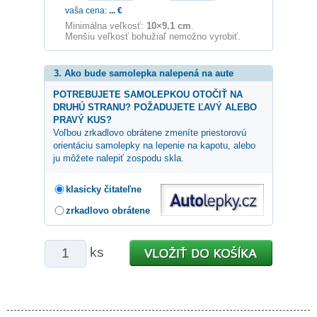
vaša cena:
...
€
Minimálna veľkosť:
10×9.1 cm
.
Menšiu veľkosť bohužiaľ nemožno vyrobiť.
3. Ako bude samolepka nalepená na aute
POTREBUJETE SAMOLEPKOU OTOČIŤ NA
DRUHÚ STRANU? POŽADUJETE ĽAVÝ ALEBO
PRAVÝ KUS?
Voľbou zrkadlovo obrátene zmeníte priestorovú
orientáciu samolepky na lepenie na kapotu, alebo
ju môžete nalepiť zospodu skla.
klasicky čitateľne
zrkadlovo obrátene
ks