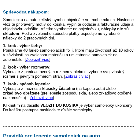
Sprievodca nákupom:
Samolepku na auto
keltský symbol
objednáte vo troch krokoch. Následne
vložíte pripravený motív do košíka, vyplníte dodacie a fakturačné údaje a
objednávku odošlite. Všetko vyrábame na objednávku,
nálepky nie sú
skladom
. Podľa zvoleného spôsobu platby expedujeme vyrobené
nálepky do 2 pracovných dní.
1. krok - výber farby:
Ponúkame 40 farieb samolepiacich fólií, ktoré majú životnosť až 10 rokov
v závislosti na zvolenom materiálu a umiestnenie samolepiek na
automobile. [
Zobraziť viac
]
2. krok - výber rozmerov:
Vyberajte z prednastavených rozmerov alebo si vyberte svoj vlastný
rozmer s pevným pomerom strán. [
Zobraziť viac
]
3. krok - spôsob lepenia:
Vyberajte z možností
klasicky čitateľne
(na kapotu auta) alebo
zrkadlovo obrátene
(pre lepenie zospodu skla, alebo zrkadlovo otočené
na karosériu). [
Zobraziť viac
]
Kliknutím na tlačidlo
VLOŽIŤ DO KOŠÍKA
je výber samolepky ukončený.
Do košíku postupne naskladajte ďalšie samolepky.
Pravidlá pre lepenie samolepiek na auto