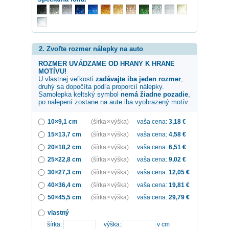
2. Zvoľte rozmer nálepky na auto
ROZMER UVÁDZAME OD HRANY K HRANE
MOTÍVU!
U vlastnej veľkosti
zadávajte iba jeden rozmer
,
druhý sa dopočíta podľa proporcií nálepky.
Samolepka
keltský symbol
nemá žiadne pozadie
,
po nalepení zostane na aute iba vyobrazený motív.
10×9,1 cm
(šírka × výška)
vaša cena:
3,18
€
15×13,7 cm
(šírka × výška)
vaša cena:
4,58
€
20×18,2 cm
(šírka × výška)
vaša cena:
6,51
€
25×22,8 cm
(šírka × výška)
vaša cena:
9,02
€
30×27,3 cm
(šírka × výška)
vaša cena:
12,05
€
40×36,4 cm
(šírka × výška)
vaša cena:
19,81
€
50×45,5 cm
(šírka × výška)
vaša cena:
29,79
€
vlastný
šírka:
výška:
v cm