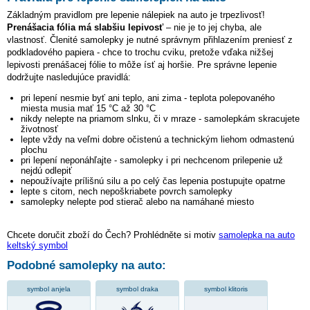
Základným pravidlom pre lepenie nálepiek na auto je trpezlivosť!
Prenášacia fólia má slabšiu lepivosť
– nie je to jej chyba, ale
vlastnosť. Členité samolepky je nutné správnym přihlazením preniesť z
podkladového papiera - chce to trochu cviku, pretože vďaka nižšej
lepivosti prenášacej fólie to môže ísť aj horšie. Pre správne lepenie
dodržujte nasledujúce pravidlá:
pri lepení nesmie byť ani teplo, ani zima - teplota polepovaného
miesta musia mať 15 °C až 30 °C
nikdy nelepte na priamom slnku, či v mraze - samolepkám skracujete
životnosť
lepte vždy na veľmi dobre očistenú a technickým liehom odmastenú
plochu
pri lepení neponáhľajte - samolepky i pri nechcenom prilepenie už
nejdú odlepiť
nepoužívajte prílišnú silu a po celý čas lepenia postupujte opatrne
lepte s citom, nech nepoškriabete povrch samolepky
samolepky nelepte pod stierač alebo na namáhané miesto
Chcete doručit zboží do Čech? Prohlédněte si motiv
samolepka na auto
keltský symbol
Podobné samolepky na auto:
symbol anjela
symbol draka
symbol klitoris