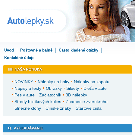
Úvod
Poštovné a balné
Často kladené otázky
Kontaktné údaje
NOVINKY
Nálepky na boky
Nálepky na kapotu
Nápisy a texty
Obrázky
Siluety
Dieťa v aute
Pes v aute
Začiatočník
3D nálepky
Stredy hliníkových kolies
Znamenie zverokruhu
Slnečné clony
Čínske znaky
Štartové čísla