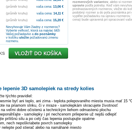
rozmerových variantov
, alebo si rozme
upravte
podľa potreby. Keď vám nevyhov
(průměr kruhu)
vaša cena:
13,06
€
prednastavených rozmerov, vložte do koší
podobný rozmer a do poľa poznámka pri 
(průměr kruhu)
vaša cena:
14,11
€
vyplňte požiadavku na úpravu rozmerov. V
cena) bude upravená pri spracovaní vaše
(průměr kruhu)
vaša cena:
15,20
€
Nevyhovuje Vám žiadny z rozmerov?
Vyberte veľkosť, ktorá sa najviac blíži
Vašej požiadavke a
do poznámky
v košíku
uložte
požadovanú zmenu
rozmeru.
ks
e lepenie 3D samolepiek na stredy kolies
žte týchto pravidiel:
 nesmie byť ani teplo, ani zima - teplota polepovaného miesta musia mať 15 °
pte na priamom slnku, či v mraze - samolepkám skracujete životnosť
y na veľmi dobre očistenú a technickým liehom odmastenú plochu
 neponáhľajte - samolepky i pri nechcenom prilepenie už nejdú odlepiť
te prílišnú silu a po celý čas lepenia postupujte opatrne
tom, nech nepoškriabete povrch samolepky
 nelepte pod stierač alebo na namáhané miesto