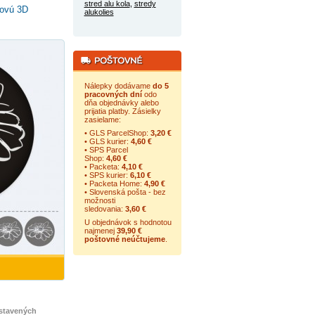
stred alu kola
,
stredy
covú 3D
alukolies
Nálepky dodávame
do 5
pracovných dní
odo
dňa objednávky alebo
prijatia platby. Zásielky
zasielame:
• GLS ParcelShop:
3,20 €
• GLS kurier:
4,60 €
• SPS Parcel
Shop:
4,60 €
• Packeta:
4,10 €
• SPS kurier:
6,10 €
• Packeta Home:
4,90 €
• Slovenská pošta - bez
možnosti
sledovania:
3,60 €
U objednávok s hodnotou
najmenej
39,90 €
poštovné neúčtujeme
.
stavených