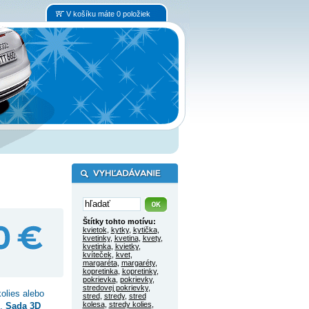
V košíku máte 0 položiek
Štítky tohto motívu:
kvietok
,
kytky
,
kytička
,
kvetinky
,
kvetina
,
kvety
,
kvetinka
,
kvietky
,
kvíteček
,
kvet
,
margaréta
,
margaréty
,
kopretinka
,
kopretinky
,
pokrievka
,
pokrievky
,
stredovej pokrievky
,
olies alebo
stred
,
stredy
,
stred
kolesa
,
stredy kolies
,
č.
Sada 3D