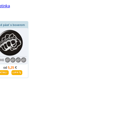
etinka
ed päsť s boxerom
od
5,25
€