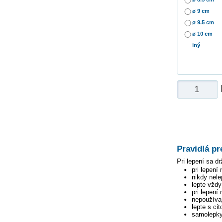
ø 9 cm
ø 9.5 cm
ø 10 cm
iný
Pravidlá pr
Pri lepení sa dr
pri lepení
nikdy nele
lepte vžd
pri lepení
nepoužívaj
lepte s ci
samolepky