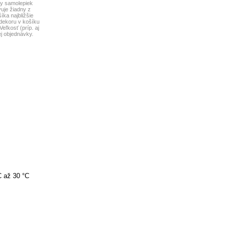
ry samolepiek
uje žiadny z
ka najbližšie
dekoru v košíku
eľkosť (príp. aj
j objednávky.
C až 30 °C