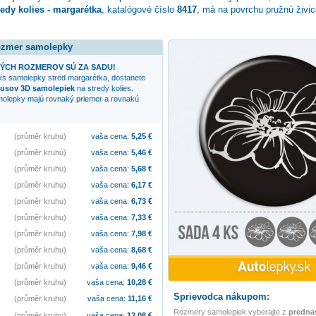
redy kolies - margarétka
, katalógové číslo
8417
, má na povrchu pružnú živi
rozmer samolepky
ÝCH ROZMEROV SÚ ZA SADU!
 ks samolepky
stred margarétka
, dostanete
kusov 3D samolepiek
na stredy kolies.
molepky majú rovnaký priemer a rovnakú
(průměr kruhu)
vaša cena:
5,25
€
(průměr kruhu)
vaša cena:
5,46
€
(průměr kruhu)
vaša cena:
5,68
€
(průměr kruhu)
vaša cena:
6,17
€
(průměr kruhu)
vaša cena:
6,73
€
(průměr kruhu)
vaša cena:
7,33
€
(průměr kruhu)
vaša cena:
7,98
€
(průměr kruhu)
vaša cena:
8,68
€
(průměr kruhu)
vaša cena:
9,46
€
(průměr kruhu)
vaša cena:
10,28
€
Sprievodca nákupom:
(průměr kruhu)
vaša cena:
11,16
€
Rozmery samolepiek vyberajte z
predna
(průměr kruhu)
vaša cena:
12,08
€