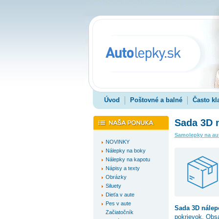
Úvod
Poštovné a balné
Často kl
Sada 3D n
Samolepky na au
NOVINKY
Nálepky na boky
Nálepky na kapotu
Nápisy a texty
Obrázky
Siluety
Dieťa v aute
Pes v aute
Sada 3D nále
Začiatočník
pokrievok. Obsa