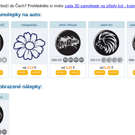
 zboží do Čech? Prohlédněte si motiv
sada 3D samolepek na středy kol - kopr
molepky na auto:
kríž
margarétka
stred offroad
stred lev
str
od
3,14
€
od
5,25
€
od
5,25
€
obrazené nálepky:
ka