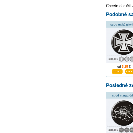
Chcete doručit
Podobné sa
stred maltézsky 
od
5,25
€
Posledné z
stred margarét