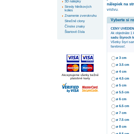
3D nálepky
nálepiek na st
Stredy hliníkových
vrstvu.
kolies
Znamenie zverokruhu
Vyberte si 
Slnečné clony
Čínske znaky
CENY UVEDEN
Štartové čísla
Ak objednáte 1
sadu štyroch 
Všetky štyri sa
farebnosť.
ø 3 cm
ø 3.5 cm
ø 4 cm
Akceptujeme všetky bežné
platobné karty
ø 4.5 cm
ø 5 cm
ø 5.5 cm
ø 6 cm
ø 6.5 cm
ø 7 cm
ø 7.5 cm
ø 8 cm
ø 8.5 cm