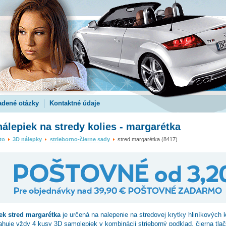
adené otázky
Kontaktné údaje
álepiek na stredy kolies - margarétka
to
3D nálepky
strieborno-čierne sady
stred margarétka (8417)
pek
stred margarétka
je určená na nalepenie na stredovej krytky hliníkových k
huje vždy 4 kusy 3D samolepiek v kombinácii strieborný podklad, čierna tla