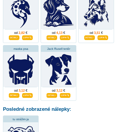
od
2,82
€
od
4,13
€
od
3,51
€
maska psa
Jack Rusell teriér
od
3,12
€
od
3,12
€
Posledné zobrazené nálepky:
tu strážim ja