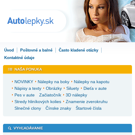
Úvod
Poštovné a balné
Často kladené otázky
Kontaktné údaje
NOVINKY
Nálepky na boky
Nálepky na kapotu
Nápisy a texty
Obrázky
Siluety
Dieťa v aute
Pes v aute
Začiatočník
3D nálepky
Stredy hliníkových kolies
Znamenie zverokruhu
Slnečné clony
Čínske znaky
Štartové čísla