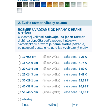
2. Zvoľte rozmer nálepky na auto
ROZMER UVÁDZAME OD HRANY K HRANE
MOTÍVU!
U vlastnej veľkosti
zadávajte iba jeden rozmer
,
druhý sa dopočíta podľa proporcií nálepky.
Samolepka
tu strážim ja
nemá žiadne pozadie
,
po nalepení zostane na aute iba vyobrazený motív.
10×9,7 cm
(šírka × výška)
vaša cena:
3,26
€
15×14,6 cm
(šírka × výška)
vaša cena:
4,74
€
20×19,4 cm
(šírka × výška)
vaša cena:
6,80
€
25×24,3 cm
(šírka × výška)
vaša cena:
9,48
€
30×29,1 cm
(šírka × výška)
vaša cena:
12,71
€
40×38,8 cm
(šírka × výška)
vaša cena:
20,98
€
50×48,5 cm
(šírka × výška)
vaša cena:
31,62
€
vlastný
šírka:
výška:
v cm