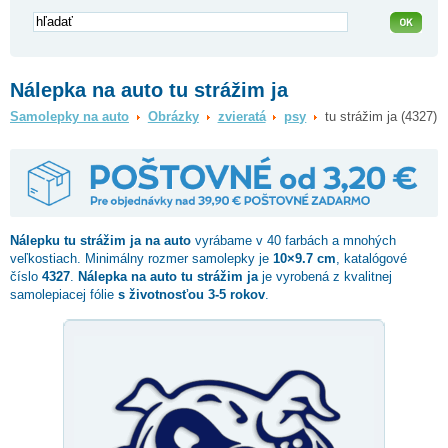
Nálepka na auto tu strážim ja
Samolepky na auto
Obrázky
zvieratá
psy
tu strážim ja (4327)
Nálepku
tu strážim ja
na auto
vyrábame v 40 farbách a mnohých
veľkostiach. Minimálny rozmer samolepky je
10×9.7 cm
, katalógové
číslo
4327
.
Nálepka na auto tu strážim ja
je vyrobená z kvalitnej
samolepiacej fólie
s životnosťou 3-5 rokov
.