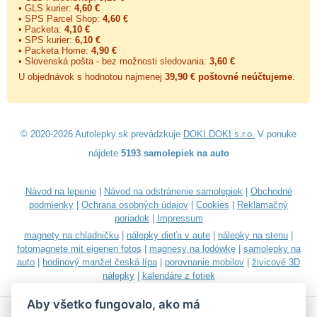
• GLS kurier:
4,60 €
• SPS Parcel Shop:
4,60 €
• Packeta:
4,10 €
• SPS kurier:
6,10 €
• Packeta Home:
4,90 €
• Slovenská pošta - bez možnosti sledovania:
3,60 €
U objednávok s hodnotou najmenej
39,90 € poštovné neúčtujeme
.
© 2020-2026 Autolepky.sk prevádzkuje
DOKI DOKI s.r.o.
V ponuke
nájdete
5193 samolepiek na auto
Návod na lepenie
|
Návod na odstránenie samolepiek
|
Obchodné
podmienky
|
Ochrana osobných údajov
|
Cookies
|
Reklamačný
poriadok
|
Impressum
magnety na chladničku
|
nálepky dieťa v aute
|
nálepky na stenu
|
fotomagnete mit eigenen fotos
|
magnesy na lodówkę
|
samolepky na
auto
|
hodinový manžel česká lípa
|
porovnanie mobilov
|
živicové 3D
nálepky
|
kalendáre z fotiek
Aby všetko fungovalo, ako má