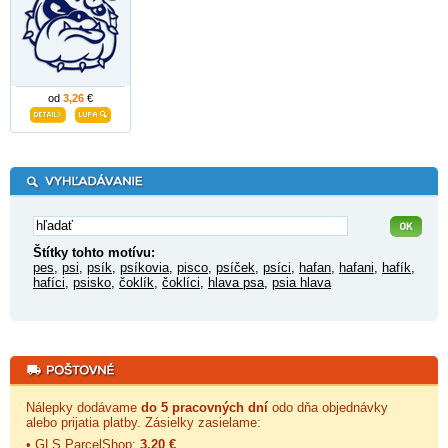
od
3,26
€
Štítky tohto motívu:
pes
,
psi
,
psík
,
psíkovia
,
pisco
,
psíček
,
psíci
,
hafan
,
hafani
,
hafík
,
hafíci
,
psisko
,
čoklík
,
čoklíci
,
hlava psa
,
psia hlava
Nálepky dodávame
do 5 pracovných dní
odo dňa objednávky
alebo prijatia platby. Zásielky zasielame:
• GLS ParcelShop:
3,20 €