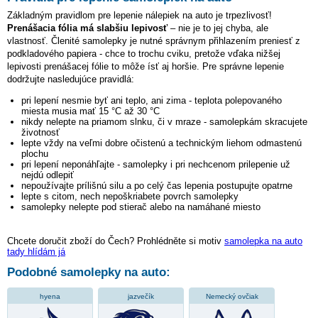
Základným pravidlom pre lepenie nálepiek na auto je trpezlivosť!
Prenášacia fólia má slabšiu lepivosť
– nie je to jej chyba, ale
vlastnosť. Členité samolepky je nutné správnym přihlazením preniesť z
podkladového papiera - chce to trochu cviku, pretože vďaka nižšej
lepivosti prenášacej fólie to môže ísť aj horšie. Pre správne lepenie
dodržujte nasledujúce pravidlá:
pri lepení nesmie byť ani teplo, ani zima - teplota polepovaného
miesta musia mať 15 °C až 30 °C
nikdy nelepte na priamom slnku, či v mraze - samolepkám skracujete
životnosť
lepte vždy na veľmi dobre očistenú a technickým liehom odmastenú
plochu
pri lepení neponáhľajte - samolepky i pri nechcenom prilepenie už
nejdú odlepiť
nepoužívajte prílišnú silu a po celý čas lepenia postupujte opatrne
lepte s citom, nech nepoškriabete povrch samolepky
samolepky nelepte pod stierač alebo na namáhané miesto
Chcete doručit zboží do Čech? Prohlédněte si motiv
samolepka na auto
tady hlídám já
Podobné samolepky na auto:
hyena
jazvečík
Nemecký ovčiak