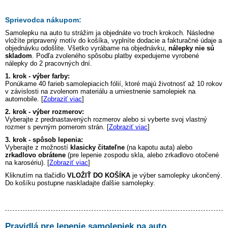
Sprievodca nákupom:
Samolepku na auto
tu strážim ja
objednáte vo troch krokoch. Následne
vložíte pripravený motív do košíka, vyplníte dodacie a fakturačné údaje a
objednávku odošlite. Všetko vyrábame na objednávku,
nálepky nie sú
skladom
. Podľa zvoleného spôsobu platby expedujeme vyrobené
nálepky do 2 pracovných dní.
1. krok - výber farby:
Ponúkame 40 farieb samolepiacich fólií, ktoré majú životnosť až 10 rokov
v závislosti na zvolenom materiálu a umiestnenie samolepiek na
automobile. [
Zobraziť viac
]
2. krok - výber rozmerov:
Vyberajte z prednastavených rozmerov alebo si vyberte svoj vlastný
rozmer s pevným pomerom strán. [
Zobraziť viac
]
3. krok - spôsob lepenia:
Vyberajte z možností
klasicky čitateľne
(na kapotu auta) alebo
zrkadlovo obrátene
(pre lepenie zospodu skla, alebo zrkadlovo otočené
na karosériu). [
Zobraziť viac
]
Kliknutím na tlačidlo
VLOŽIŤ DO KOŠÍKA
je výber samolepky ukončený.
Do košíku postupne naskladajte ďalšie samolepky.
Pravidlá pre lepenie samolepiek na auto