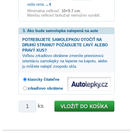
vaša cena:
...
€
Minimálna veľkosť:
10×9.7 cm
.
Menšiu veľkosť bohužiaľ nemožno vyrobiť.
3. Ako bude samolepka nalepená na aute
POTREBUJETE SAMOLEPKOU OTOČIŤ NA
DRUHÚ STRANU? POŽADUJETE ĽAVÝ ALEBO
PRAVÝ KUS?
Voľbou zrkadlovo obrátene zmeníte priestorovú
orientáciu samolepky na lepenie na kapotu, alebo
ju môžete nalepiť zospodu skla.
klasicky čitateľne
zrkadlovo obrátene
ks