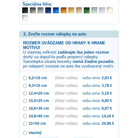
Špeciálna fólia:
2. Zvoľte rozmer nálepky na auto
ROZMER UVÁDZAME OD HRANY K HRANE
MOTÍVU!
U vlastnej veľkosti
zadávajte iba jeden rozmer
,
druhý sa dopočíta podľa proporcií nálepky.
Samolepka
silueta boxerky
nemá žiadne pozadie
,
po nalepení zostane na aute iba vyobrazený motív.
6,2×10 cm
(šírka × výška)
vaša cena:
2,83
€
9,3×15 cm
(šírka × výška)
vaša cena:
3,78
€
12,4×20 cm
(šírka × výška)
vaša cena:
5,10
€
15,5×25 cm
(šírka × výška)
vaša cena:
6,80
€
18,6×30 cm
(šírka × výška)
vaša cena:
8,87
€
24,8×40 cm
(šírka × výška)
vaša cena:
14,16
€
31×50 cm
(šírka × výška)
vaša cena:
20,96
€
vlastný