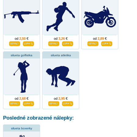
od
2,50
€
od
3,26
€
od
2,89
€
silueta golfistka
silueta atletika
od
2,68
€
od
2,95
€
Posledné zobrazené nálepky:
silueta boxerky