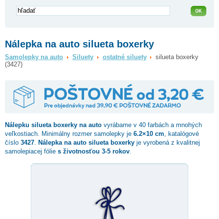
Nálepka na auto silueta boxerky
Samolepky na auto
Siluety
ostatné siluety
silueta boxerky
(3427)
Nálepku
silueta boxerky
na auto
vyrábame v 40 farbách a mnohých
veľkostiach. Minimálny rozmer samolepky je
6.2×10 cm
, katalógové
číslo
3427
.
Nálepka na auto silueta boxerky
je vyrobená z kvalitnej
samolepiacej fólie
s životnosťou 3-5 rokov
.