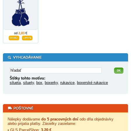
od
2,83
€
Štítky tohto motívu:
silueta
,
siluety
,
box
,
boxerky
,
rukavice
,
boxerské rukavice
Nálepky dodávame
do 5 pracovných dní
odo dňa objednávky
alebo prijatia platby. Zásielky zasielame:
• GLS ParcelShop:
3,20 €