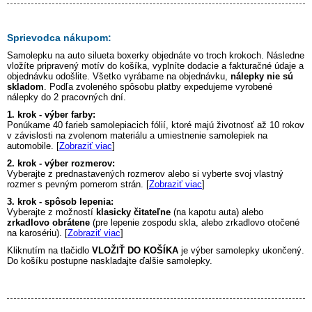
Sprievodca nákupom:
Samolepku na auto
silueta boxerky
objednáte vo troch krokoch. Následne
vložíte pripravený motív do košíka, vyplníte dodacie a fakturačné údaje a
objednávku odošlite. Všetko vyrábame na objednávku,
nálepky nie sú
skladom
. Podľa zvoleného spôsobu platby expedujeme vyrobené
nálepky do 2 pracovných dní.
1. krok - výber farby:
Ponúkame 40 farieb samolepiacich fólií, ktoré majú životnosť až 10 rokov
v závislosti na zvolenom materiálu a umiestnenie samolepiek na
automobile. [
Zobraziť viac
]
2. krok - výber rozmerov:
Vyberajte z prednastavených rozmerov alebo si vyberte svoj vlastný
rozmer s pevným pomerom strán. [
Zobraziť viac
]
3. krok - spôsob lepenia:
Vyberajte z možností
klasicky čitateľne
(na kapotu auta) alebo
zrkadlovo obrátene
(pre lepenie zospodu skla, alebo zrkadlovo otočené
na karosériu). [
Zobraziť viac
]
Kliknutím na tlačidlo
VLOŽIŤ DO KOŠÍKA
je výber samolepky ukončený.
Do košíku postupne naskladajte ďalšie samolepky.