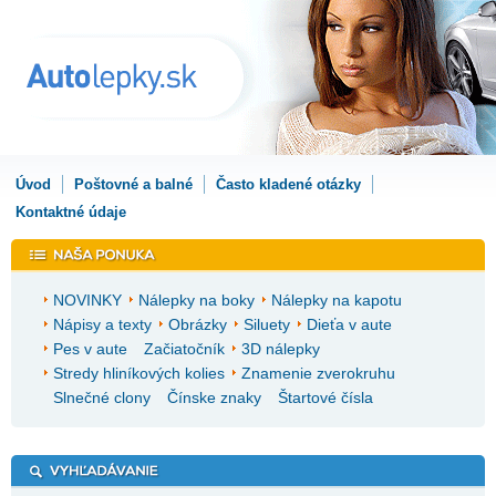
Úvod
Poštovné a balné
Často kladené otázky
Kontaktné údaje
NOVINKY
Nálepky na boky
Nálepky na kapotu
Nápisy a texty
Obrázky
Siluety
Dieťa v aute
Pes v aute
Začiatočník
3D nálepky
Stredy hliníkových kolies
Znamenie zverokruhu
Slnečné clony
Čínske znaky
Štartové čísla