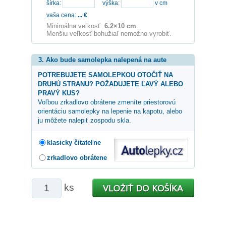
šírka:
výška:
v cm
vaša cena:
...
€
Minimálna veľkosť:
6.2×10 cm
.
Menšiu veľkosť bohužiaľ nemožno vyrobiť.
3. Ako bude samolepka nalepená na aute
POTREBUJETE SAMOLEPKOU OTOČIŤ NA
DRUHÚ STRANU? POŽADUJETE ĽAVÝ ALEBO
PRAVÝ KUS?
Voľbou zrkadlovo obrátene zmeníte priestorovú
orientáciu samolepky na lepenie na kapotu, alebo
ju môžete nalepiť zospodu skla.
klasicky čitateľne
zrkadlovo obrátene
ks