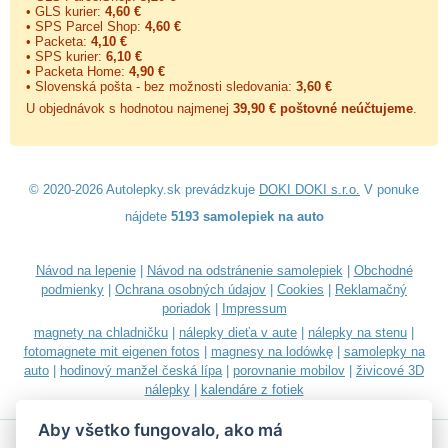
• GLS kurier:
4,60 €
• SPS Parcel Shop:
4,60 €
• Packeta:
4,10 €
• SPS kurier:
6,10 €
• Packeta Home:
4,90 €
• Slovenská pošta - bez možnosti sledovania:
3,60 €
U objednávok s hodnotou najmenej
39,90 € poštovné neúčtujeme
.
© 2020-2026 Autolepky.sk prevádzkuje
DOKI DOKI s.r.o.
V ponuke
nájdete
5193 samolepiek na auto
Návod na lepenie
|
Návod na odstránenie samolepiek
|
Obchodné
podmienky
|
Ochrana osobných údajov
|
Cookies
|
Reklamačný
poriadok
|
Impressum
magnety na chladničku
|
nálepky dieťa v aute
|
nálepky na stenu
|
fotomagnete mit eigenen fotos
|
magnesy na lodówkę
|
samolepky na
auto
|
hodinový manžel česká lípa
|
porovnanie mobilov
|
živicové 3D
nálepky
|
kalendáre z fotiek
Aby všetko fungovalo, ako má