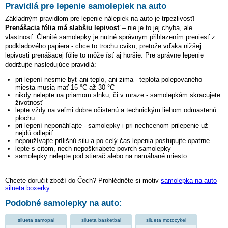
Pravidlá pre lepenie samolepiek na auto
Základným pravidlom pre lepenie nálepiek na auto je trpezlivosť!
Prenášacia fólia má slabšiu lepivosť
– nie je to jej chyba, ale
vlastnosť. Členité samolepky je nutné správnym přihlazením preniesť z
podkladového papiera - chce to trochu cviku, pretože vďaka nižšej
lepivosti prenášacej fólie to môže ísť aj horšie. Pre správne lepenie
dodržujte nasledujúce pravidlá:
pri lepení nesmie byť ani teplo, ani zima - teplota polepovaného
miesta musia mať 15 °C až 30 °C
nikdy nelepte na priamom slnku, či v mraze - samolepkám skracujete
životnosť
lepte vždy na veľmi dobre očistenú a technickým liehom odmastenú
plochu
pri lepení neponáhľajte - samolepky i pri nechcenom prilepenie už
nejdú odlepiť
nepoužívajte prílišnú silu a po celý čas lepenia postupujte opatrne
lepte s citom, nech nepoškriabete povrch samolepky
samolepky nelepte pod stierač alebo na namáhané miesto
Chcete doručit zboží do Čech? Prohlédněte si motiv
samolepka na auto
silueta boxerky
Podobné samolepky na auto:
silueta samopal
silueta basketbal
silueta motocykel