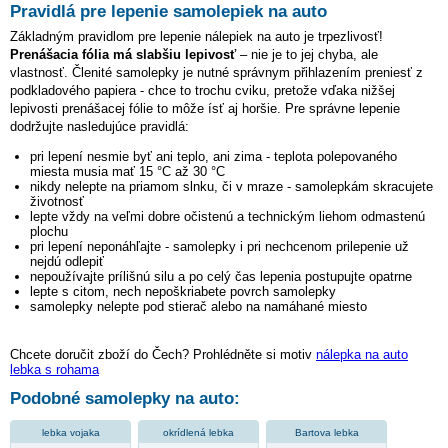
Pravidlá pre lepenie samolepiek na auto
Základným pravidlom pre lepenie nálepiek na auto je trpezlivosť!
Prenášacia fólia má slabšiu lepivosť
– nie je to jej chyba, ale
vlastnosť. Členité samolepky je nutné správnym přihlazením preniesť z
podkladového papiera - chce to trochu cviku, pretože vďaka nižšej
lepivosti prenášacej fólie to môže ísť aj horšie. Pre správne lepenie
dodržujte nasledujúce pravidlá:
pri lepení nesmie byť ani teplo, ani zima - teplota polepovaného
miesta musia mať 15 °C až 30 °C
nikdy nelepte na priamom slnku, či v mraze - samolepkám skracujete
životnosť
lepte vždy na veľmi dobre očistenú a technickým liehom odmastenú
plochu
pri lepení neponáhľajte - samolepky i pri nechcenom prilepenie už
nejdú odlepiť
nepoužívajte prílišnú silu a po celý čas lepenia postupujte opatrne
lepte s citom, nech nepoškriabete povrch samolepky
samolepky nelepte pod stierač alebo na namáhané miesto
Chcete doručit zboží do Čech? Prohlédněte si motiv
nálepka na auto
lebka s rohama
Podobné samolepky na auto:
lebka vojaka
okrídlená lebka
Bartova lebka