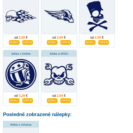
od
2,58
€
od
2,60
€
od
2,90
€
lebka v helme
lebka a kľúče
od
3,29
€
od
2,94
€
Posledné zobrazené nálepky:
lebka s rohama