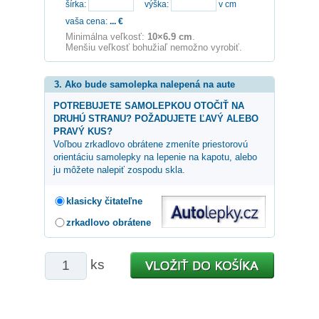
šírka:
výška:
v cm
vaša cena:
...
€
Minimálna veľkosť:
10×6.9 cm
.
Menšiu veľkosť bohužiaľ nemožno vyrobiť.
3. Ako bude samolepka nalepená na aute
POTREBUJETE SAMOLEPKOU OTOČIŤ NA
DRUHÚ STRANU? POŽADUJETE ĽAVÝ ALEBO
PRAVÝ KUS?
Voľbou zrkadlovo obrátene zmeníte priestorovú
orientáciu samolepky na lepenie na kapotu, alebo
ju môžete nalepiť zospodu skla.
klasicky čitateľne
zrkadlovo obrátene
ks