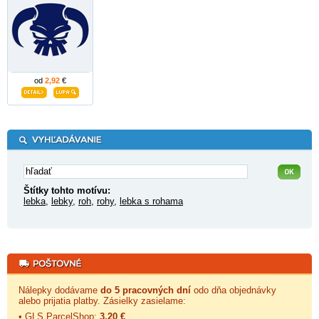
od
2,92
€
Štítky tohto motívu:
lebka
,
lebky
,
roh
,
rohy
,
lebka s rohama
Nálepky dodávame
do 5 pracovných dní
odo dňa objednávky
alebo prijatia platby. Zásielky zasielame:
• GLS ParcelShop:
3,20 €