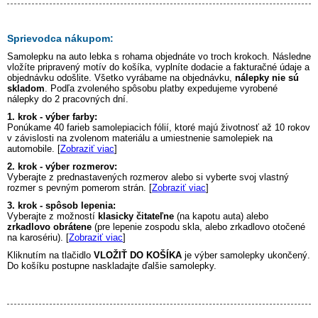
Sprievodca nákupom:
Samolepku na auto
lebka s rohama
objednáte vo troch krokoch. Následne
vložíte pripravený motív do košíka, vyplníte dodacie a fakturačné údaje a
objednávku odošlite. Všetko vyrábame na objednávku,
nálepky nie sú
skladom
. Podľa zvoleného spôsobu platby expedujeme vyrobené
nálepky do 2 pracovných dní.
1. krok - výber farby:
Ponúkame 40 farieb samolepiacich fólií, ktoré majú životnosť až 10 rokov
v závislosti na zvolenom materiálu a umiestnenie samolepiek na
automobile. [
Zobraziť viac
]
2. krok - výber rozmerov:
Vyberajte z prednastavených rozmerov alebo si vyberte svoj vlastný
rozmer s pevným pomerom strán. [
Zobraziť viac
]
3. krok - spôsob lepenia:
Vyberajte z možností
klasicky čitateľne
(na kapotu auta) alebo
zrkadlovo obrátene
(pre lepenie zospodu skla, alebo zrkadlovo otočené
na karosériu). [
Zobraziť viac
]
Kliknutím na tlačidlo
VLOŽIŤ DO KOŠÍKA
je výber samolepky ukončený.
Do košíku postupne naskladajte ďalšie samolepky.