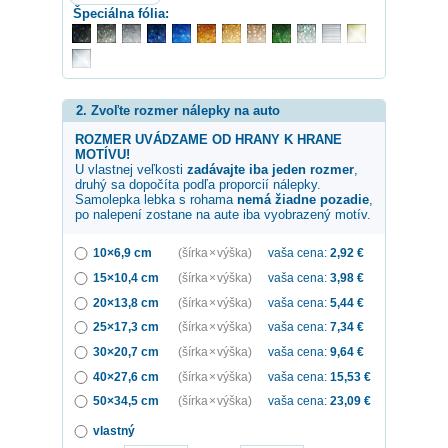
Špeciálna fólia:
2. Zvoľte rozmer nálepky na auto
ROZMER UVÁDZAME OD HRANY K HRANE
MOTÍVU!
U vlastnej veľkosti
zadávajte iba jeden rozmer
,
druhý sa dopočíta podľa proporcií nálepky.
Samolepka
lebka s rohama
nemá žiadne pozadie
,
po nalepení zostane na aute iba vyobrazený motív.
10×6,9 cm
(šírka × výška)
vaša cena:
2,92
€
15×10,4 cm
(šírka × výška)
vaša cena:
3,98
€
20×13,8 cm
(šírka × výška)
vaša cena:
5,44
€
25×17,3 cm
(šírka × výška)
vaša cena:
7,34
€
30×20,7 cm
(šírka × výška)
vaša cena:
9,64
€
40×27,6 cm
(šírka × výška)
vaša cena:
15,53
€
50×34,5 cm
(šírka × výška)
vaša cena:
23,09
€
vlastný