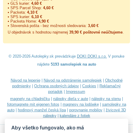
• GLS kurier:
4,60 €
• SPS Parcel Shop:
4,60 €
• Packeta:
4,10 €
• SPS kurier:
6,10 €
• Packeta Home:
4,90 €
• Slovenská pošta - bez možnosti sledovania:
3,60 €
U objednávok s hodnotou najmenej
39,90 € poštovné neúčtujeme
.
© 2020-2026 Autolepky.sk prevádzkuje
DOKI DOKI s.r.o.
V ponuke
nájdete
5193 samolepiek na auto
Návod na lepenie
|
Návod na odstránenie samolepiek
|
Obchodné
podmienky
|
Ochrana osobných údajov
|
Cookies
|
Reklamačný
poriadok
|
Impressum
magnety na chladničku
|
nálepky dieťa v aute
|
nálepky na stenu
|
fotomagnete mit eigenen fotos
|
magnesy na lodówkę
|
samolepky na
auto
|
hodinový manžel česká lípa
|
porovnanie mobilov
|
živicové 3D
nálepky
|
kalendáre z fotiek
Aby všetko fungovalo, ako má