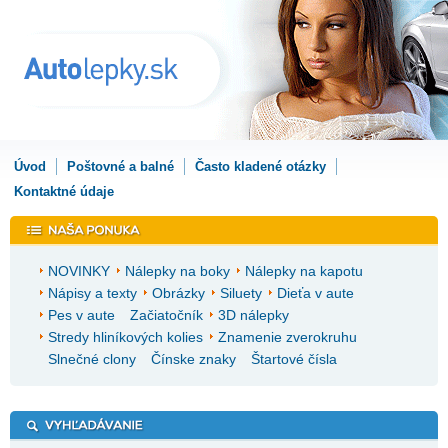
Úvod
Poštovné a balné
Často kladené otázky
Kontaktné údaje
NOVINKY
Nálepky na boky
Nálepky na kapotu
Nápisy a texty
Obrázky
Siluety
Dieťa v aute
Pes v aute
Začiatočník
3D nálepky
Stredy hliníkových kolies
Znamenie zverokruhu
Slnečné clony
Čínske znaky
Štartové čísla