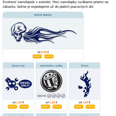
životnosť samolepiek v exteriéri. Hoci samolepky vyrábame priamo na
zákazku, bežne je expedujeme už do piatich pracovných dní.
bočné dekory
od
8,98
€
diesel only
stred lebka v prilbe
Ghost
od
2,68
€
od
5,25
€
od
2,68
€