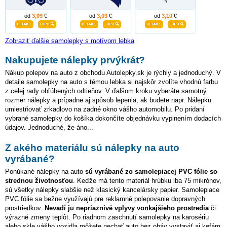
od
3,09
€
od
3,03
€
od
3,10
€
Zobraziť ďalšie samolepky s motívom lebka
Nakupujete nálepky prvýkrát?
Nákup polepov na auto z obchodu Autolepky.sk je rýchly a jednoduchý. V
detaile samolepky na auto s témou lebka si najskôr zvolíte vhodnú farbu
z celej rady obľúbených odtieňov. V ďalšom kroku vyberáte samotný
rozmer nálepky a prípadne aj spôsob lepenia, ak budete napr. Nálepku
umiestňovať zrkadlovo na zadné okno vášho automobilu. Po pridaní
vybrané samolepky do košíka dokončíte objednávku vyplnením dodacích
údajov. Jednoduché, že áno...
Z akého materiálu sú nálepky na auto
vyrábané?
Ponúkané nálepky na auto
sú vyrábané zo samolepiacej PVC fólie so
strednou životnosťou
. Keďže má tento materiál hrúbku iba 75 mikrónov,
sú všetky nálepky slabšie než klasický kancelársky papier. Samolepiace
PVC fólie sa bežne využívajú pre reklamné polepovanie dopravných
prostriedkov.
Nevadí ju nepriaznivé vplyvy vonkajšieho prostredia
či
výrazné zmeny teplôt. Po riadnom zaschnutí samolepky na karosériu
alebo skle vášho vozidla môžete nechať auto bez obáv vystaviť aj kefám