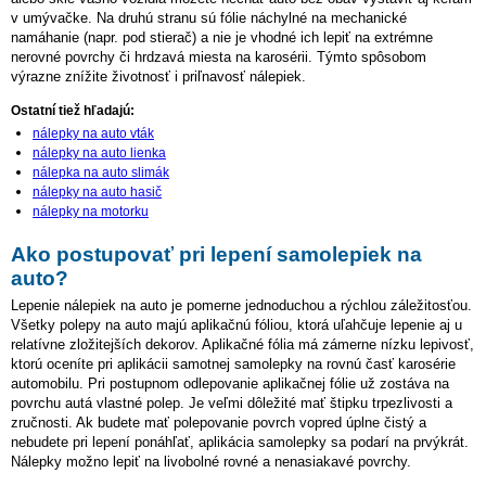
v umývačke. Na druhú stranu sú fólie náchylné na mechanické
namáhanie (napr. pod stierač) a nie je vhodné ich lepiť na extrémne
nerovné povrchy či hrdzavá miesta na karosérii. Týmto spôsobom
výrazne znížite životnosť i priľnavosť nálepiek.
Ostatní tiež hľadajú:
nálepky na auto vták
nálepky na auto lienka
nálepka na auto slimák
nálepky na auto hasič
nálepky na motorku
Ako postupovať pri lepení samolepiek na
auto?
Lepenie nálepiek na auto je pomerne jednoduchou a rýchlou záležitosťou.
Všetky polepy na auto majú aplikačnú fóliou, ktorá uľahčuje lepenie aj u
relatívne zložitejších dekorov. Aplikačné fólia má zámerne nízku lepivosť,
ktorú oceníte pri aplikácii samotnej samolepky na rovnú časť karosérie
automobilu. Pri postupnom odlepovanie aplikačnej fólie už zostáva na
povrchu autá vlastné polep. Je veľmi dôležité mať štipku trpezlivosti a
zručnosti. Ak budete mať polepovanie povrch vopred úplne čistý a
nebudete pri lepení ponáhľať, aplikácia samolepky sa podarí na prvýkrát.
Nálepky možno lepiť na livobolné rovné a nenasiakavé povrchy.