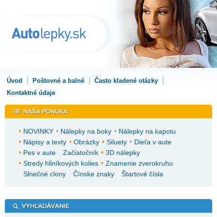
Úvod
Poštovné a balné
Často kladené otázky
Kontaktné údaje
NOVINKY
Nálepky na boky
Nálepky na kapotu
Nápisy a texty
Obrázky
Siluety
Dieťa v aute
Pes v aute
Začiatočník
3D nálepky
Stredy hliníkových kolies
Znamenie zverokruhu
Slnečné clony
Čínske znaky
Štartové čísla