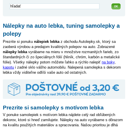
Nálepky na auto lebka, tuning samolepky a
polepy
Prezrite si ponuku
nálepiek lebka
z obchodu Autolepky.sk, ktorý sa
zaoberá výrobou a predajom kvalitných polepov na auto. Zobrazené
nálepky lebka
vyrábame na mieru v množstve rozmanitých farieb, zo
štandardných či zo špeciálnych fólií (hliník, chróm, karbón a metalické
fólie). Všetky nálepky potom môžete ľahko a rýchlo nalepiť
na boky
,
kapotu
i zadné sklo vášho automobilu. Nalepená samolepka s dekorom
lebka vždy viditeľne odlíši vaše auto od ostatných.
Prezrite si samolepky s motívom lebka
V ponuke samolepiek s motívom lebka nájdete celý rad obľúbených
dekorov, ktoré si hneď zamilujete. Nálepky na auto vyrábame s dôrazom
na kvalitu použitých materiálov a spracovania. Našou prioritou je dlhá