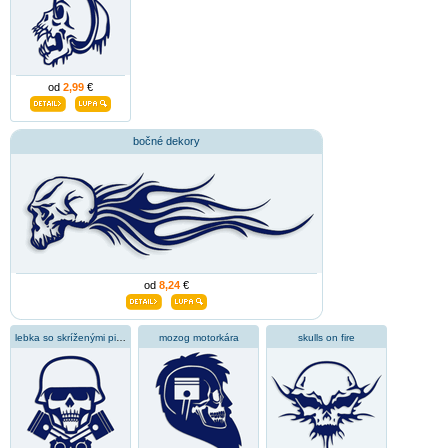
od
2,99
€
bočné dekory
od
8,24
€
lebka so skríženými piestami
mozog motorkára
skulls on fire