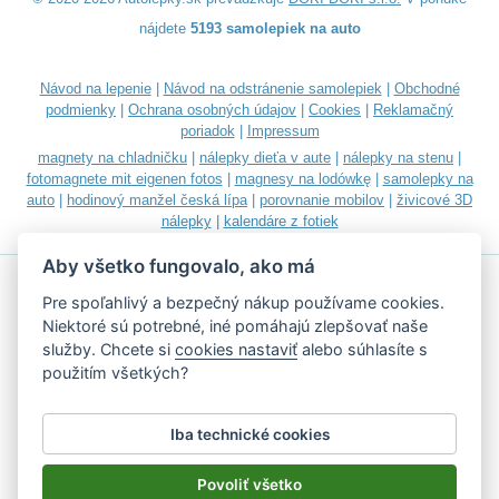
nájdete
5193 samolepiek na auto
Návod na lepenie
|
Návod na odstránenie samolepiek
|
Obchodné
podmienky
|
Ochrana osobných údajov
|
Cookies
|
Reklamačný
poriadok
|
Impressum
magnety na chladničku
|
nálepky dieťa v aute
|
nálepky na stenu
|
fotomagnete mit eigenen fotos
|
magnesy na lodówkę
|
samolepky na
auto
|
hodinový manžel česká lípa
|
porovnanie mobilov
|
živicové 3D
nálepky
|
kalendáre z fotiek
Aby všetko fungovalo, ako má
Pre spoľahlivý a bezpečný nákup používame cookies.
Niektoré sú potrebné, iné pomáhajú zlepšovať naše
služby. Chcete si
cookies nastaviť
alebo súhlasíte s
Akceptujeme všetky bežné platobné karty
použitím všetkých?
Iba technické cookies
Podľa zákona o evidencii tržieb je predávajúci povinný vystaviť
kupujúcemu účtenku.
Povoliť všetko
Zároveň je povinný zaevidovať prijatú tržbu u správcu dane on-line; v