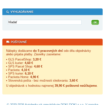
Nálepky dodávame
do 5 pracovných dní
odo dňa objednávky
alebo prijatia platby. Zásielky zasielame:
• GLS ParcelShop:
3,20 €
• GLS kurier:
4,60 €
• SPS Parcel Shop:
4,60 €
• Packeta:
4,10 €
• SPS kurier:
6,10 €
• Packeta Home:
4,90 €
• Slovenská pošta - bez možnosti sledovania:
3,60 €
U objednávok s hodnotou najmenej
39,90 € poštovné neúčtujeme
.
© 2020-2026 Autolepky.sk prevádzkuje
DOKI DOKI s.r.o.
V ponuke