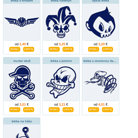
lebka s krídlami
lebka harlekýn
opičia lebka
od
2,40
€
od
3,25
€
od
3,20
€
trucker skull
lebka s jointom
lebka s otvorenou tlamou
od
3,01
€
od
3,21
€
od
4,01
€
lebka na háku