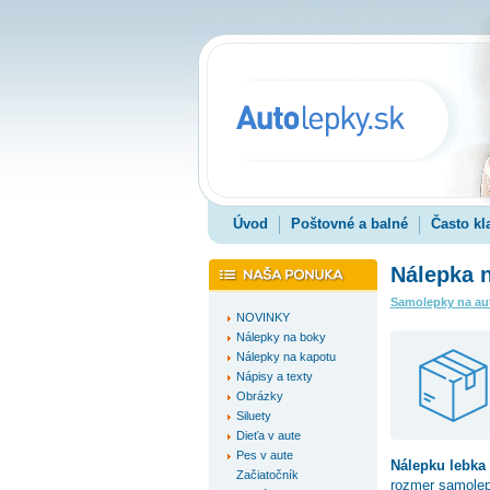
Úvod
Poštovné a balné
Často kl
Nálepka n
Samolepky na au
NOVINKY
Nálepky na boky
Nálepky na kapotu
Nápisy a texty
Obrázky
Siluety
Dieťa v aute
Pes v aute
Nálepku
lebka
Začiatočník
rozmer samole