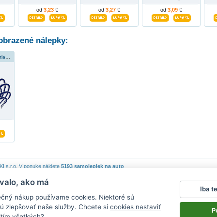
od
3,23
€
od
3,27
€
od
3,09
€
obrazené nálepky:
lebka s otvorenou tlamou
 s.r.o.
V ponuke nájdete
5193 samolepiek na auto
valo, ako má
piek
|
Obchodné podmienky
|
Ochrana osobných údajov
|
Cookies
|
Reklamačný poriadok
|
Iba t
lepky na stenu
|
fotomagnete mit eigenen fotos
|
magnesy na lodówkę
|
samolepky na auto
|
ečný nákup používame cookies. Niektoré sú
ú zlepšovať naše služby. Chcete si
cookies nastaviť
P
itím všetkých?