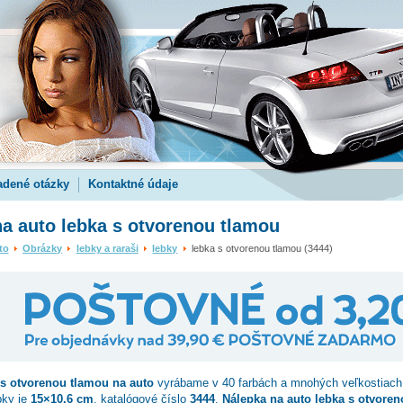
adené otázky
Kontaktné údaje
a auto lebka s otvorenou tlamou
to
Obrázky
lebky a raraši
lebky
lebka s otvorenou tlamou (3444)
 s otvorenou tlamou
na auto
vyrábame v 40 farbách a mnohých veľkostiach
pky je
15×10.6 cm
, katalógové číslo
3444
.
Nálepka na auto lebka s otvore