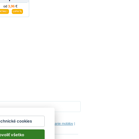
od
3,96
€
Impressum
echnické cookies
hodinový manžel česká lípa
|
porovnanie mobilov
|
ovoliť všetko