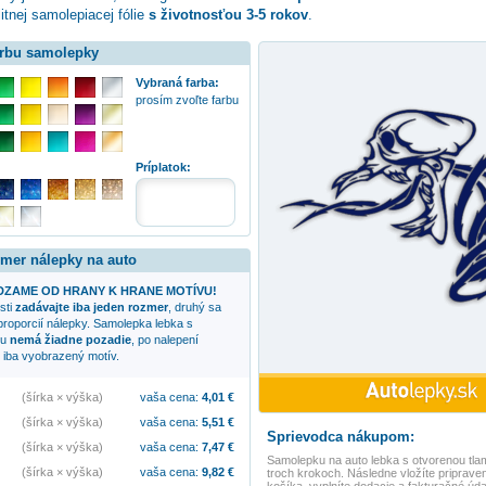
itnej samolepiacej fólie
s životnosťou 3-5 rokov
.
arbu samolepky
Vybraná farba:
prosím zvoľte farbu
:
Príplatok:
zmer nálepky na auto
ZAME OD HRANY K HRANE MOTÍVU!
sti
zadávajte iba jeden rozmer
, druhý sa
proporcií nálepky. Samolepka
lebka s
ou
nemá žiadne pozadie
, po nalepení
 iba vyobrazený motív.
(šírka × výška)
vaša cena:
4,01
€
(šírka × výška)
vaša cena:
5,51
€
Sprievodca nákupom:
(šírka × výška)
vaša cena:
7,47
€
Samolepku na auto
lebka s otvorenou tl
(šírka × výška)
vaša cena:
9,82
€
troch krokoch. Následne vložíte priprave