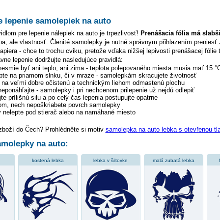
e lepenie samolepiek na auto
dlom pre lepenie nálepiek na auto je trpezlivosť!
Prenášacia fólia má slabš
hyba, ale vlastnosť. Členité samolepky je nutné správnym přihlazením preniesť 
piera - chce to trochu cviku, pretože vďaka nižšej lepivosti prenášacej fólie 
ávne lepenie dodržujte nasledujúce pravidlá:
 nesmie byť ani teplo, ani zima - teplota polepovaného miesta musia mať 15 °
pte na priamom slnku, či v mraze - samolepkám skracujete životnosť
y na veľmi dobre očistenú a technickým liehom odmastenú plochu
 neponáhľajte - samolepky i pri nechcenom prilepenie už nejdú odlepiť
te prílišnú silu a po celý čas lepenia postupujte opatrne
tom, nech nepoškriabete povrch samolepky
 nelepte pod stierač alebo na namáhané miesto
 zboží do Čech? Prohlédněte si motiv
samolepka na auto lebka s otevřenou t
molepky na auto:
kostená lebka
lebka v šiltovke
malá zubatá lebka