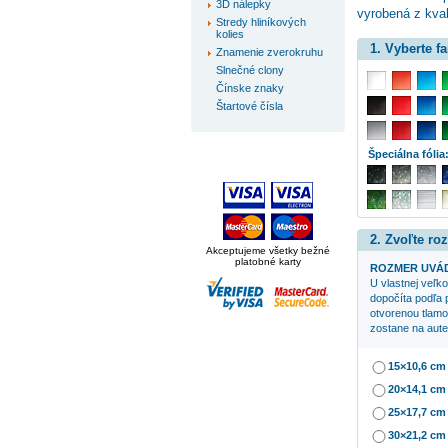
3D nálepky
vyrobená z kval
Stredy hliníkových
kolies
1. Vyberte f
Znamenie zverokruhu
Slnečné clony
Čínske znaky
Štartové čísla
Špeciálna fólia
2. Zvoľte ro
Akceptujeme všetky bežné
platobné karty
ROZMER UVÁD
U vlastnej veľko
dopočíta podľa 
otvorenou tlam
zostane na aute
15×10,6 cm
20×14,1 cm
25×17,7 cm
30×21,2 cm