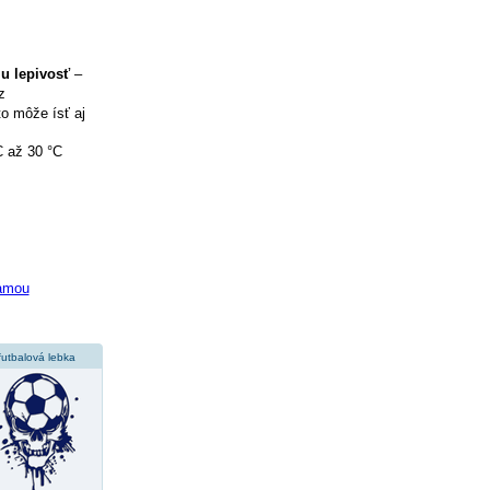
iu lepivosť
–
z
to môže ísť aj
C až 30 °C
lamou
futbalová lebka