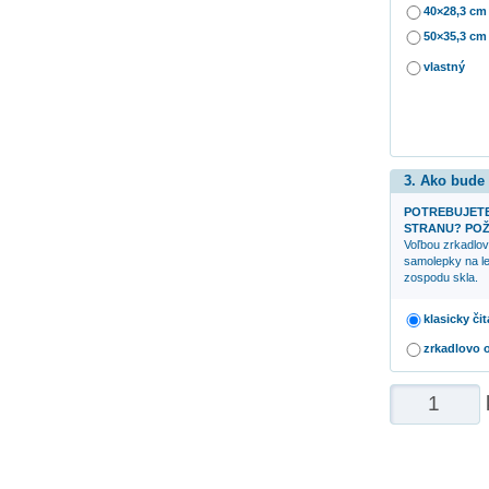
40×28,3 cm
50×35,3 cm
vlastný
3. Ako bude
POTREBUJETE
STRANU? POŽ
Voľbou zrkadlov
samolepky na le
zospodu skla.
klasicky či
zrkadlovo 