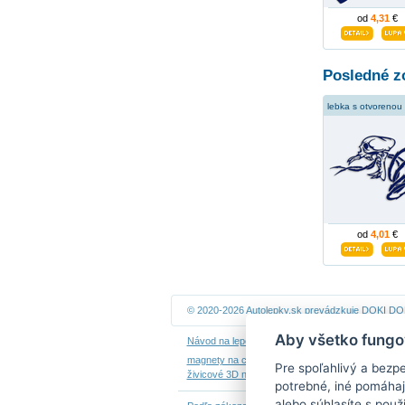
od
4,31
€
Posledné z
od
4,01
€
© 2020-2026 Autolepky.sk prevádzkuje
DOKI DOKI
Aby všetko fungo
Návod na lepenie
|
Návod na odstránenie samole
magnety na chladničku
|
nálepky dieťa v aute
|
ná
Pre spoľahlivý a bezp
živicové 3D nálepky
|
kalendáre z fotiek
potrebné, iné pomáhaj
alebo súhlasíte s použ