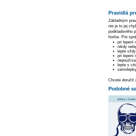
Pravidlá pr
Základným pravi
nie je to jej c
podkladového pa
horšie. Pre spr
pri lepení
nikdy nele
lepte vžd
pri lepení
nepoužívaj
lepte s ci
samolepky
Chcete doručit
Podobné sa
lebka v kukle