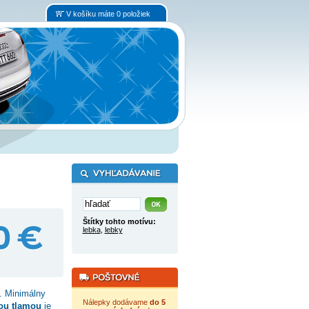
V košíku máte 0 položiek
Štítky tohto motívu:
lebka
,
lebky
. Minimálny
Nálepky dodávame
do 5
nou tlamou
je