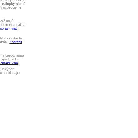
aje a objednávku
u,
nálepky nie sú
tby expedujeme
toré majú
lenom materiálu a
obraziť viac
]
ebo si vyberte
rán. [
Zobraziť
na kapotu auta)
ospodu skla,
obraziť viac
]
A
je výber
 naskladajte