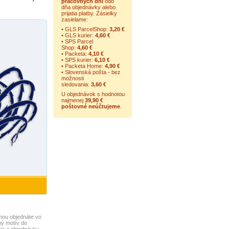
pracovných dní
odo
dňa objednávky alebo
prijatia platby. Zásielky
zasielame:
• GLS ParcelShop:
3,20 €
• GLS kurier:
4,60 €
• SPS Parcel
Shop:
4,60 €
• Packeta:
4,10 €
• SPS kurier:
6,10 €
• Packeta Home:
4,90 €
• Slovenská pošta - bez
možnosti
sledovania:
3,60 €
U objednávok s hodnotou
najmenej
39,90 €
poštovné neúčtujeme
.
amou
objednáte vo
ný motív do