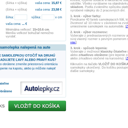
košíka, vyplníte dodacie a fakturačné úd
(šírka × výška)
vaša cena:
15,87
€
odošlite. Všetko vyrábame na objednávk
skladom
. Podľa zvoleného spôsobu pla
(šírka × výška)
vaša cena:
23,58
€
vyrobené nálepky do 2 pracovných dní.
1. krok - výber farby:
šírka:
výška:
v cm
Ponúkame 40 farieb samolepiacich fólií, k
životnosť až 10 rokov v závislosti na zvo
vaša cena:
...
€
umiestnenie samolepiek na automobile. [
Z
Minimálna veľkosť:
15×10.6 cm
.
2. krok - výber rozmerov:
Menšiu veľkosť bohužiaľ nemožno
Vyberajte z prednastavených rozmerov al
vyrobiť.
svoj vlastný rozmer s pevným pomerom st
viac
]
 samolepka nalepená na aute
3. krok - spôsob lepenia:
Vyberajte z možností
klasicky čitateľne
(
alebo
zrkadlovo obrátene
(pre lepenie z
 SAMOLEPKOU OTOČIŤ NA DRUHÚ
alebo zrkadlovo otočené na karosériu). [
Z
ADUJETE ĽAVÝ ALEBO PRAVÝ KUS?
Kliknutím na tlačidlo
VLOŽIŤ DO KOŠÍK
o obrátene zmeníte priestorovú orientáciu
samolepky ukončený. Do košíku postupne
penie na kapotu, alebo ju môžete nalepiť
ďalšie samolepky.
tateľne
obrátene
ks