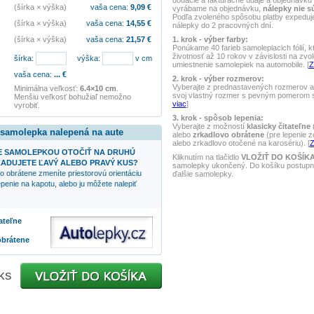
dodacie a fakturačné údaje a objednávku 
(šírka × výška)
vaša cena:
9,09
€
vyrábame na objednávku,
nálepky nie s
Podľa zvoleného spôsobu platby expedu
(šírka × výška)
vaša cena:
14,55
€
nálepky do 2 pracovných dní.
1. krok - výber farby:
(šírka × výška)
vaša cena:
21,57
€
Ponúkame 40 farieb samolepiacich fólií, k
životnosť až 10 rokov v závislosti na zvo
šírka:
výška:
v cm
umiestnenie samolepiek na automobile. [
Z
vaša cena:
...
€
2. krok - výber rozmerov:
Vyberajte z prednastavených rozmerov al
Minimálna veľkosť:
6.4×10 cm
.
svoj vlastný rozmer s pevným pomerom st
Menšiu veľkosť bohužiaľ nemožno
viac
]
vyrobiť.
3. krok - spôsob lepenia:
Vyberajte z možností
klasicky čitateľne
(
 samolepka nalepená na aute
alebo
zrkadlovo obrátene
(pre lepenie z
alebo zrkadlovo otočené na karosériu). [
Z
 SAMOLEPKOU OTOČIŤ NA DRUHÚ
Kliknutím na tlačidlo
VLOŽIŤ DO KOŠÍK
ADUJETE ĽAVÝ ALEBO PRAVÝ KUS?
samolepky ukončený. Do košíku postupne
o obrátene zmeníte priestorovú orientáciu
ďalšie samolepky.
penie na kapotu, alebo ju môžete nalepiť
tateľne
obrátene
ks