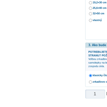
19,2×30 cm
25,6×40 cm
32×50 cm
vlastný
3. Ako bude
POTREBUJETE
STRANU? POŽ
Voľbou zrkadlov
samolepky na le
zospodu skla.
klasicky či
zrkadlovo 