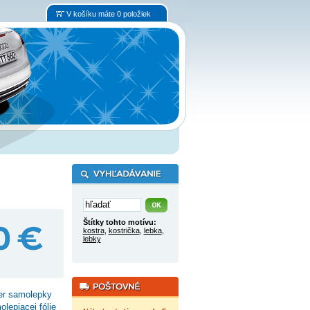
V košíku máte 0 položiek
Štítky tohto motívu:
kostra
,
kostrička
,
lebka
,
lebky
er samolepky
lepiacej fólie