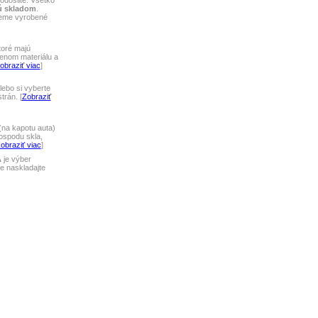
odošlite. Všetko
ú skladom
.
jeme vyrobené
toré majú
lenom materiálu a
obraziť viac
]
ebo si vyberte
rán. [
Zobraziť
na kapotu auta)
ospodu skla,
obraziť viac
]
A
je výber
 naskladajte