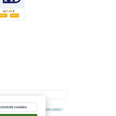
od
3,04
€
Impressum
echnické cookies
hodinový manžel česká lípa
|
porovnanie mobilov
|