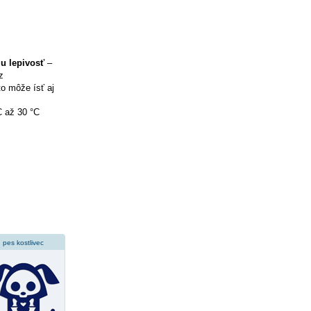
iu lepivosť
–
z
to môže ísť aj
C až 30 °C
pes kostlivec