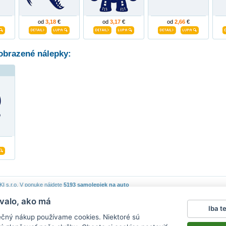
od
3,18
€
od
3,17
€
od
2,66
€
obrazené nálepky:
 s.r.o.
V ponuke nájdete
5193 samolepiek na auto
valo, ako má
piek
|
Obchodné podmienky
|
Ochrana osobných údajov
|
Cookies
|
Reklamačný poriadok
|
Iba t
lepky na stenu
|
fotomagnete mit eigenen fotos
|
magnesy na lodówkę
|
samolepky na auto
|
ečný nákup používame cookies. Niektoré sú