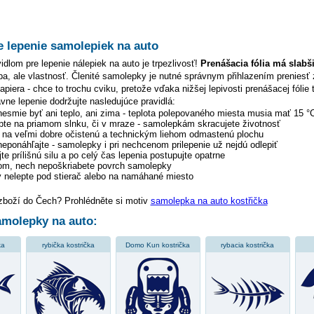
e lepenie samolepiek na auto
dlom pre lepenie nálepiek na auto je trpezlivosť!
Prenášacia fólia má slabš
hyba, ale vlastnosť. Členité samolepky je nutné správnym přihlazením preniesť 
piera - chce to trochu cviku, pretože vďaka nižšej lepivosti prenášacej fólie 
ávne lepenie dodržujte nasledujúce pravidlá:
 nesmie byť ani teplo, ani zima - teplota polepovaného miesta musia mať 15 °
pte na priamom slnku, či v mraze - samolepkám skracujete životnosť
y na veľmi dobre očistenú a technickým liehom odmastenú plochu
 neponáhľajte - samolepky i pri nechcenom prilepenie už nejdú odlepiť
te prílišnú silu a po celý čas lepenia postupujte opatrne
tom, nech nepoškriabete povrch samolepky
 nelepte pod stierač alebo na namáhané miesto
 zboží do Čech? Prohlédněte si motiv
samolepka na auto kostřička
molepky na auto:
ka
rybička kostrička
Domo Kun kostrička
rybacia kostrička