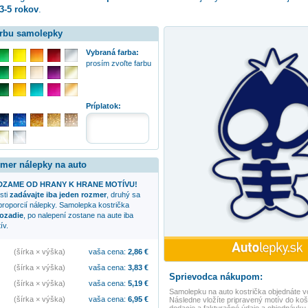
3-5 rokov
.
arbu samolepky
Vybraná farba:
prosím zvoľte farbu
:
Príplatok:
zmer nálepky na auto
ZAME OD HRANY K HRANE MOTÍVU!
sti
zadávajte iba jeden rozmer
, druhý sa
proporcií nálepky. Samolepka
kostrička
ozadie
, po nalepení zostane na aute iba
ív.
(šírka × výška)
vaša cena:
2,86
€
(šírka × výška)
vaša cena:
3,83
€
Sprievodca nákupom:
(šírka × výška)
vaša cena:
5,19
€
Samolepku na auto
kostrička
objednáte v
(šírka × výška)
vaša cena:
6,95
€
Následne vložíte pripravený motív do koší