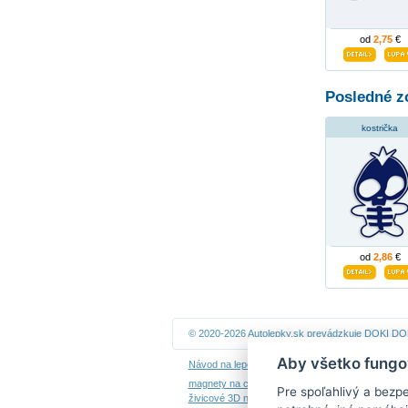
od
2,75
€
Posledné z
kostrička
od
2,86
€
© 2020-2026 Autolepky.sk prevádzkuje
DOKI DOKI
Aby všetko fungo
Návod na lepenie
|
Návod na odstránenie samole
magnety na chladničku
|
nálepky dieťa v aute
|
ná
Pre spoľahlivý a bezp
živicové 3D nálepky
|
kalendáre z fotiek