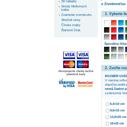
3D nálepky
s životnosťou 
Stredy hliníkových
kolies
1. Vyberte f
Znamenie zverokruhu
Slnečné clony
Čínske znaky
Štartové čísla
Špeciálna fólia
2. Zvoľte ro
Akceptujeme všetky bežné
platobné karty
ROZMER UVÁD
U vlastnej veľko
dopočíta podľa 
nemá žiadne p
vyobrazený mot
6,4×10 cm
9,6×15 cm
12,8×20 cm
16×25 cm