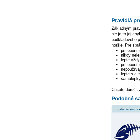
Pravidlá pr
Základným pravi
nie je to jej c
podkladového pa
horšie. Pre spr
pri lepení
nikdy nele
lepte vžd
pri lepení
nepoužívaj
lepte s ci
samolepky
Chcete doručit
Podobné sa
rybacia kostrič