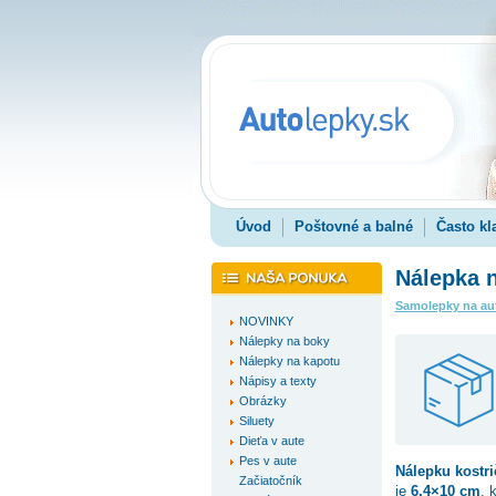
Úvod
Poštovné a balné
Často kl
Nálepka n
Samolepky na au
NOVINKY
Nálepky na boky
Nálepky na kapotu
Nápisy a texty
Obrázky
Siluety
Dieťa v aute
Pes v aute
Nálepku
kostri
Začiatočník
je
6.4×10 cm
, 