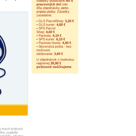
Nálepky dodávame
do 5
pracovných dní
odo
dňa objednávky alebo
prijatia platby. Zásielky
zasielame:
• GLS ParcelShop:
3,20 €
• GLS kurier:
4,60 €
• SPS Parcel
Shop:
4,60 €
• Packeta:
4,10 €
• SPS kurier:
6,10 €
• Packeta Home:
4,90 €
• Slovenská pošta - bez
možnosti
sledovania:
3,60 €
U objednávok s hodnotou
najmenej
39,90 €
poštovné neúčtujeme
.
o troch krokoch.
ka, vyplníte