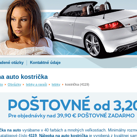
adené otázky
Kontaktné údaje
a auto kostrička
to
Obrázky
lebky a raraši
lebky
kostrička (4119)
čka
na auto
vyrábame v 40 farbách a mnohých veľkostiach. Minimálny rozm
katalógové číslo
4119
.
Nálepka na auto kostrička
je vyrobená z kvalitnej samo