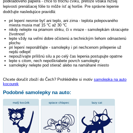
podkladového papiera - chce to trochu cviku, pretože vďaka nižšej
lepivosti prenášacej fólie to môže ísť aj horšie. Pre správne lepenie
dodržujte nasledujúce pravidlá:
pri lepení nesmie byť ani teplo, ani zima - teplota polepovaného
miesta musia mať 15 °C až 30 °C
nikdy nelepte na priamom slnku, či v mraze - samolepkám skracujete
životnosť
lepte vždy na veľmi dobre očistenú a technickým liehom odmastenú
plochu
pri lepení neponáhľajte - samolepky i pri nechcenom prilepenie už
nejdú odlepiť
nepoužívajte prílišnú silu a po celý čas lepenia postupujte opatrne
lepte s citom, nech nepoškriabete povrch samolepky
samolepky nelepte pod stierač alebo na namáhané miesto
Chcete doručit zboží do Čech? Prohlédněte si motiv
samolepka na auto
kocourek
Podobné samolepky na auto:
malý kocúrik
spiace chlapec
lazy cat