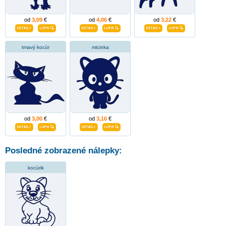
od
3,09
€
od
4,06
€
od
3,22
€
tmavý kocúr
micinka
od
3,00
€
od
3,16
€
Posledné zobrazené nálepky:
kocúrik