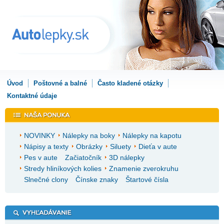
Úvod
Poštovné a balné
Často kladené otázky
Kontaktné údaje
NOVINKY
Nálepky na boky
Nálepky na kapotu
Nápisy a texty
Obrázky
Siluety
Dieťa v aute
Pes v aute
Začiatočník
3D nálepky
Stredy hliníkových kolies
Znamenie zverokruhu
Slnečné clony
Čínske znaky
Štartové čísla