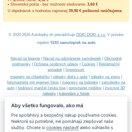
• Slovenská pošta - bez možnosti sledovania:
3,60 €
U objednávok s hodnotou najmenej
39,90 € poštovné neúčtujeme
.
© 2020-2026 Autolepky.sk prevádzkuje
DOKI DOKI s.r.o.
V ponuke
nájdete
5193 samolepiek na auto
Návod na lepenie
|
Návod na odstránenie samolepiek
|
Obchodné
podmienky
|
Ochrana osobných údajov
|
Cookies
|
Reklamačný
poriadok
|
Impressum
magnety na chladničku
|
nálepky dieťa v aute
|
nálepky na stenu
|
fotomagnete mit eigenen fotos
|
magnesy na lodówkę
|
samolepky na
auto
|
hodinový manžel česká lípa
|
porovnanie mobilov
|
živicové 3D
nálepky
|
kalendáre z fotiek
Aby všetko fungovalo, ako má
Pre spoľahlivý a bezpečný nákup používame cookies.
Niektoré sú potrebné, iné pomáhajú zlepšovať naše
služby. Chcete si
cookies nastaviť
alebo súhlasíte s
Akceptujeme všetky bežné platobné karty