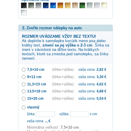
2. Zvoľte rozmer nálepky na auto
ROZMER UVÁDZAME VŽDY BEZ TEXTU!
Ak doplníte k samolepke
kocúrik
meno psa alebo
krátky text,
zmení sa jej výška o 2-3 cm
. Šírka sa
mení v závislosti na dĺžke textu. Na krátkych
textoch, ktoré sa zmestia pod samolepku, sa šírka
nemení.
7,5×10 cm
(šírka × výška)
vaša cena:
2,92
€
9×12 cm
(šírka × výška)
vaša cena:
3,30
€
11,3×15 cm
(šírka × výška)
vaša cena:
4,02
€
13,5×18 cm
(šírka × výška)
vaša cena:
4,88
€
15×20 cm
(šírka × výška)
vaša cena:
5,54
€
vlastný
šírka:
výška:
v cm
vaša cena:
...
€
Minimálna veľkosť:
7.5×10 cm
.