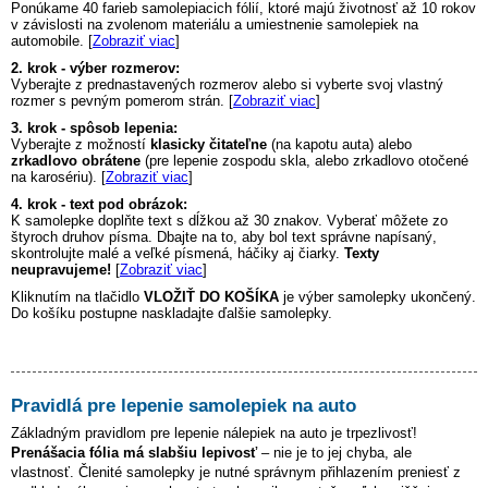
Ponúkame 40 farieb samolepiacich fólií, ktoré majú životnosť až 10 rokov
v závislosti na zvolenom materiálu a umiestnenie samolepiek na
automobile. [
Zobraziť viac
]
2. krok - výber rozmerov:
Vyberajte z prednastavených rozmerov alebo si vyberte svoj vlastný
rozmer s pevným pomerom strán. [
Zobraziť viac
]
3. krok - spôsob lepenia:
Vyberajte z možností
klasicky čitateľne
(na kapotu auta) alebo
zrkadlovo obrátene
(pre lepenie zospodu skla, alebo zrkadlovo otočené
na karosériu). [
Zobraziť viac
]
4. krok - text pod obrázok:
K samolepke doplňte text s dĺžkou až 30 znakov. Vyberať môžete zo
štyroch druhov písma. Dbajte na to, aby bol text správne napísaný,
skontrolujte malé a veľké písmená, háčiky aj čiarky.
Texty
neupravujeme!
[
Zobraziť viac
]
Kliknutím na tlačidlo
VLOŽIŤ DO KOŠÍKA
je výber samolepky ukončený.
Do košíku postupne naskladajte ďalšie samolepky.
Pravidlá pre lepenie samolepiek na auto
Základným pravidlom pre lepenie nálepiek na auto je trpezlivosť!
Prenášacia fólia má slabšiu lepivosť
– nie je to jej chyba, ale
vlastnosť. Členité samolepky je nutné správnym přihlazením preniesť z