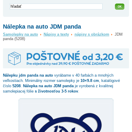
Nálepka na auto JDM panda
Samolepky na auto
Nápisy a texty
nápisy s obrázkom
JDM
panda (5208)
Nálepku
jdm panda
na auto
vyrábame v 40 farbách a mnohých
veľkostiach. Minimálny rozmer samolepky je
10×9.8 cm
, katalógové
číslo
5208
.
Nálepka na auto JDM panda
je vyrobená z kvalitnej
samolepiacej fólie
s životnosťou 3-5 rokov
.