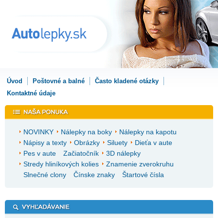
Úvod
Poštovné a balné
Často kladené otázky
Kontaktné údaje
NOVINKY
Nálepky na boky
Nálepky na kapotu
Nápisy a texty
Obrázky
Siluety
Dieťa v aute
Pes v aute
Začiatočník
3D nálepky
Stredy hliníkových kolies
Znamenie zverokruhu
Slnečné clony
Čínske znaky
Štartové čísla