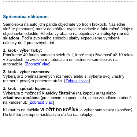
Sprievodca nákupom:
Samolepku na auto
jdm panda
objednáte vo troch krokoch. Následne
vložíte pripravený motív do košíka, vyplníte dodacie a fakturačné údaje a
objednávku odošlite. Všetko vyrábame na objednávku,
nálepky nie sú
skladom
. Podľa zvoleného spôsobu platby expedujeme vyrobené
nálepky do 2 pracovných dní.
1. krok - výber farby:
Ponúkame 40 farieb samolepiacich fólií, ktoré majú životnosť až 10 rokov
v závislosti na zvolenom materiálu a umiestnenie samolepiek na
automobile. [
Zobraziť viac
]
2. krok - výber rozmerov:
Vyberajte z prednastavených rozmerov alebo si vyberte svoj vlastný
rozmer s pevným pomerom strán. [
Zobraziť viac
]
3. krok - spôsob lepenia:
Vyberajte z možností
klasicky čitateľne
(na kapotu auta) alebo
zrkadlovo obrátene
(pre lepenie zospodu skla, alebo zrkadlovo otočené
na karosériu). [
Zobraziť viac
]
Kliknutím na tlačidlo
VLOŽIŤ DO KOŠÍKA
je výber samolepky ukončený.
Do košíku postupne naskladajte ďalšie samolepky.