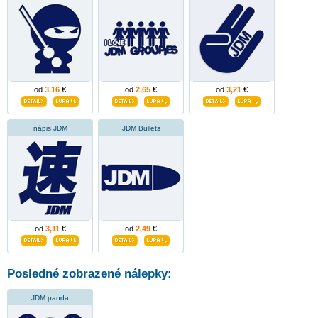
od
3,16
€
od
2,65
€
od
3,21
€
nápis JDM
JDM Bullets
od
3,11
€
od
2,49
€
Posledné zobrazené nálepky:
JDM panda