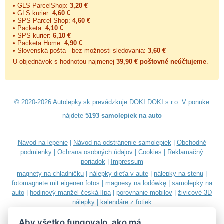
• GLS ParcelShop:
3,20 €
• GLS kurier:
4,60 €
• SPS Parcel Shop:
4,60 €
• Packeta:
4,10 €
• SPS kurier:
6,10 €
• Packeta Home:
4,90 €
• Slovenská pošta - bez možnosti sledovania:
3,60 €
U objednávok s hodnotou najmenej
39,90 € poštovné neúčtujeme
.
© 2020-2026 Autolepky.sk prevádzkuje
DOKI DOKI s.r.o.
V ponuke
nájdete
5193 samolepiek na auto
Návod na lepenie
|
Návod na odstránenie samolepiek
|
Obchodné
podmienky
|
Ochrana osobných údajov
|
Cookies
|
Reklamačný
poriadok
|
Impressum
magnety na chladničku
|
nálepky dieťa v aute
|
nálepky na stenu
|
fotomagnete mit eigenen fotos
|
magnesy na lodówkę
|
samolepky na
auto
|
hodinový manžel česká lípa
|
porovnanie mobilov
|
živicové 3D
nálepky
|
kalendáre z fotiek
Aby všetko fungovalo, ako má