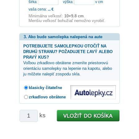
šírka:
výška:
v cm
vaša cena:
...
€
Minimálna veľkosť:
10×9.8 cm
.
Menšiu veľkosť bohužiaľ nemožno vyrobiť.
3. Ako bude samolepka nalepená na aute
POTREBUJETE SAMOLEPKOU OTOČIŤ NA
DRUHÚ STRANU? POŽADUJETE ĽAVÝ ALEBO
PRAVÝ KUS?
Voľbou zrkadlovo obrátene zmeníte priestorovú
orientáciu samolepky na lepenie na kapotu, alebo
ju môžete nalepiť zospodu skla.
klasicky čitateľne
zrkadlovo obrátene
ks