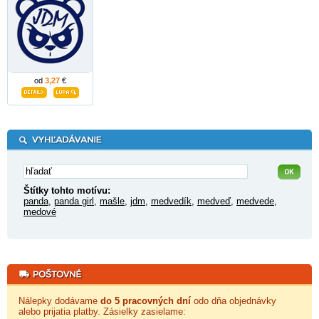
od
3,27
€
Štítky tohto motívu:
panda
,
panda girl
,
mašle
,
jdm
,
medvedík
,
medveď
,
medvede
,
medové
Nálepky dodávame
do 5 pracovných dní
odo dňa objednávky
alebo prijatia platby. Zásielky zasielame: