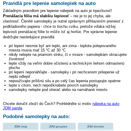
Pravidlá pre lepenie samolepiek na auto
Základným pravidlom pre lepenie nálepiek na auto je trpezlivosť!
Prenášacia fólia má slabšiu lepivosť
– nie je to jej chyba, ale
vlastnosť. Členité samolepky je nutné správnym přihlazením preniesť z
podkladového papiera - chce to trochu cviku, pretože vďaka nižšej
lepivosti prenášacej fólie to môže ísť aj horšie. Pre správne lepenie
dodržujte nasledujúce pravidlá:
pri lepení nesmie byť ani teplo, ani zima - teplota polepovaného
miesta musia mať 15 °C až 30 °C
nikdy nelepte na priamom slnku, či v mraze - samolepkám skracujete
životnosť
lepte vždy na veľmi dobre očistenú a technickým liehom odmastenú
plochu
pri lepení neponáhľajte - samolepky i pri nechcenom prilepenie už
nejdú odlepiť
nepoužívajte prílišnú silu a po celý čas lepenia postupujte opatrne
lepte s citom, nech nepoškriabete povrch samolepky
samolepky nelepte pod stierač alebo na namáhané miesto
Chcete doručit zboží do Čech? Prohlédněte si motiv
nálepka na auto
JDM panda
Podobné samolepky na auto:
JDM ninja
JDM groupies
JDM shocker