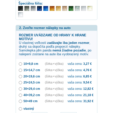
Špeciálna fólia:
2. Zvoľte rozmer nálepky na auto
ROZMER UVÁDZAME OD HRANY K HRANE
MOTÍVU!
U vlastnej veľkosti
zadávajte iba jeden rozmer
,
druhý sa dopočíta podľa proporcií nálepky.
Samolepka
jdm panda
nemá žiadne pozadie
, po
nalepení zostane na aute iba vyobrazený motív.
10×9,8 cm
(šírka × výška)
vaša cena:
3,27
€
15×14,7 cm
(šírka × výška)
vaša cena:
4,76
€
20×19,6 cm
(šírka × výška)
vaša cena:
6,85
€
25×24,5 cm
(šírka × výška)
vaša cena:
9,54
€
30×29,4 cm
(šírka × výška)
vaša cena:
12,82
€
40×39,2 cm
(šírka × výška)
vaša cena:
21,18
€
50×49 cm
(šírka × výška)
vaša cena:
31,92
€
vlastný