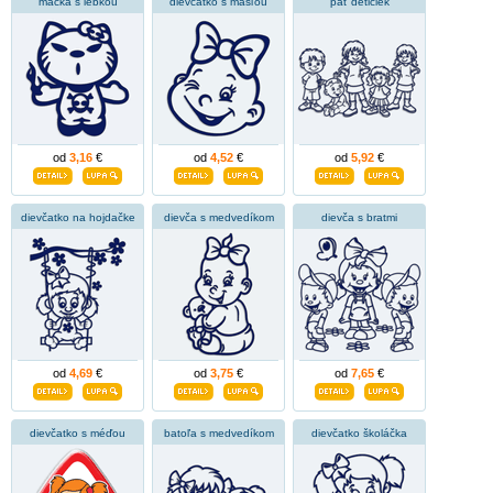
mačka s lebkou
dievčatko s mašľou
päť detičiek
od
3,16
€
od
4,52
€
od
5,92
€
dievčatko na hojdačke
dievča s medvedíkom
dievča s bratmi
od
4,69
€
od
3,75
€
od
7,65
€
dievčatko s méďou
batoľa s medvedíkom
dievčatko školáčka