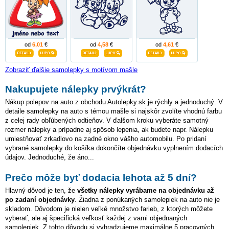
od
6,01
€
od
4,58
€
od
4,61
€
Zobraziť ďalšie samolepky s motívom mašle
Nakupujete nálepky prvýkrát?
Nákup polepov na auto z obchodu Autolepky.sk je rýchly a jednoduchý. V
detaile samolepky na auto s témou mašle si najskôr zvolíte vhodnú farbu
z celej rady obľúbených odtieňov. V ďalšom kroku vyberáte samotný
rozmer nálepky a prípadne aj spôsob lepenia, ak budete napr. Nálepku
umiestňovať zrkadlovo na zadné okno vášho automobilu. Po pridaní
vybrané samolepky do košíka dokončíte objednávku vyplnením dodacích
údajov. Jednoduché, že áno...
Prečo môže byť dodacia lehota až 5 dní?
Hlavný dôvod je ten, že
všetky nálepky vyrábame na objednávku až
po zadaní objednávky
. Žiadna z ponúkaných samolepiek na auto nie je
skladom. Dôvodom je nielen veľké množstvo farieb, z ktorých môžete
vyberať, ale aj špecifická veľkosť každej z vami objednaných
samolepiek. Z tohto dôvodu si vyhradzujeme maximálne 5 pracovných