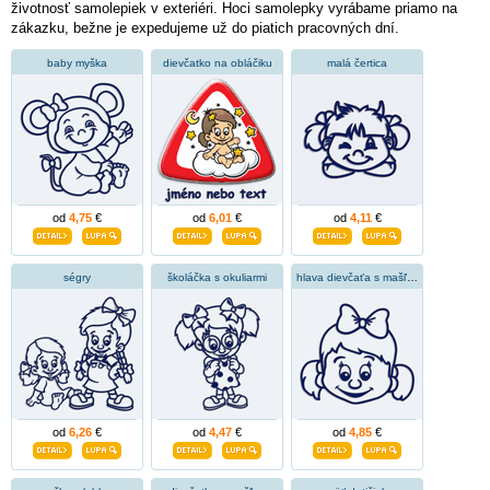
životnosť samolepiek v exteriéri. Hoci samolepky vyrábame priamo na
zákazku, bežne je expedujeme už do piatich pracovných dní.
baby myška
dievčatko na obláčiku
malá čertica
od
4,75
€
od
6,01
€
od
4,11
€
ségry
školáčka s okuliarmi
hlava dievčaťa s mašľou
od
6,26
€
od
4,47
€
od
4,85
€