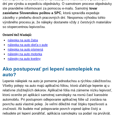
dní pre výrobu a expedíciu objednávky. O samotnom procese objednávky
ste pravidelne informovaní za pomocou e-mailu. Samotný
tovar
zasielame Slovenskou poštou a SPC
, ktorá spravidla expeduje
zásielky v priebehu dvoch pracovných dní. Nespornou výhodou tohto
výrobného procesu je, že nálepky dostanete vždy z čerstvých materiálov
so stopercentnou lepivosťou.
Ostatní tiež hľadajú:
nálepka na auto žaba
nálepka na auto dieťa v aute
nálepka na auto písmená
nálepky na auto motorka
nálepky na auto kvetiny
Ako postupovať pri lepení samolepiek na
auto?
Lepenie nálepiek na auto je pomerne jednoduchou a rýchlou záležitosťou.
Všetky polepy na auto majú aplikačnú fóliou, ktorá uľahčuje lepenie aj u
relatívne zložitejších dekorov. Aplikačné fólia má zámerne nízku lepivosť,
ktorú oceníte pri aplikácii samotnej samolepky na rovnú časť karosérie
automobilu. Pri postupnom odlepovanie aplikačnej fólie už zostáva na
povrchu autá vlastné polep. Je veľmi dôležité mať štipku trpezlivosti a
zručnosti. Ak budete mať polepovanie povrch vopred úplne čistý a
nebudete pri lepení ponáhľať, aplikácia samolepky sa podarí na prvýkrát.