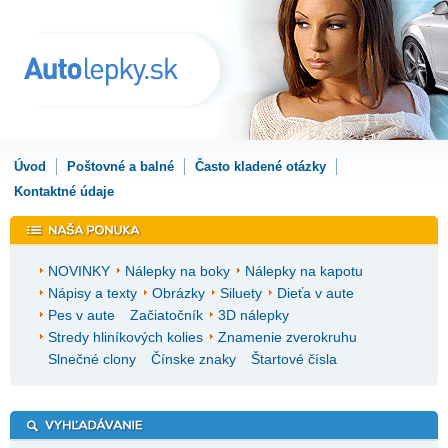
Úvod
Poštovné a balné
Často kladené otázky
Kontaktné údaje
NOVINKY
Nálepky na boky
Nálepky na kapotu
Nápisy a texty
Obrázky
Siluety
Dieťa v aute
Pes v aute
Začiatočník
3D nálepky
Stredy hliníkových kolies
Znamenie zverokruhu
Slnečné clony
Čínske znaky
Štartové čísla