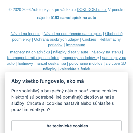
© 2020-2026 Autolepky.sk prevádzkuje
DOKI DOKI s.r.o.
V ponuke
nájdete
5193 samolepiek na auto
Návod na lepenie
|
Návod na odstránenie samolepiek
|
Obchodné
podmienky
|
Ochrana osobných údajov
|
Cookies
|
Reklamačný
poriadok
|
Impressum
magnety na chladničku
|
nálepky dieťa v aute
|
nálepky na stenu
|
fotomagnete mit eigenen fotos
|
magnesy na lodówkę
|
samolepky na
auto
|
hodinový manžel česká lípa
|
porovnanie mobilov
|
živicové 3D
nálepky
|
kalendáre z fotiek
Aby všetko fungovalo, ako má
Pre spoľahlivý a bezpečný nákup používame cookies.
Niektoré sú potrebné, iné pomáhajú zlepšovať naše
služby. Chcete si
cookies nastaviť
alebo súhlasíte s
Akceptujeme všetky bežné platobné karty
použitím všetkých?
Iba technické cookies
Podľa zákona o evidencii tržieb je predávajúci povinný vystaviť