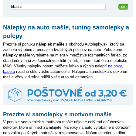
Nálepky na auto mašle, tuning samolepky a
polepy
Prezrite si ponuku
nálepiek mašle
z obchodu Autolepky.sk, ktorý sa
zaoberá výrobou a predajom kvalitných polepov na auto. Zobrazené
nálepky mašle
vyrábame na mieru v množstve rozmanitých farieb, zo
štandardných či zo špeciálnych fólií (hliník, chróm, karbón a metalické
fólie). Všetky nálepky potom môžete ľahko a rýchlo nalepiť
na boky
,
kapotu
i zadné sklo vášho automobilu. Nalepená samolepka s dekorom
mašle vždy viditeľne odlíši vaše auto od ostatných.
Prezrite si samolepky s motívom mašle
V ponuke samolepiek s motívom mašle nájdete celý rad obľúbených
dekorov, ktoré si hneď zamilujete. Nálepky na auto vyrábame s dôrazom
na kvalitu použitých materiálov a spracovania. Našou prioritou je dlhá