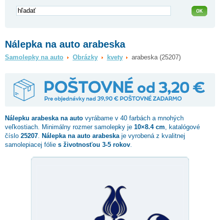
Nálepka na auto arabeska
Samolepky na auto
Obrázky
kvety
arabeska (25207)
Nálepku
arabeska
na auto
vyrábame v 40 farbách a mnohých
veľkostiach. Minimálny rozmer samolepky je
10×8.4 cm
, katalógové
číslo
25207
.
Nálepka na auto arabeska
je vyrobená z kvalitnej
samolepiacej fólie
s životnosťou 3-5 rokov
.