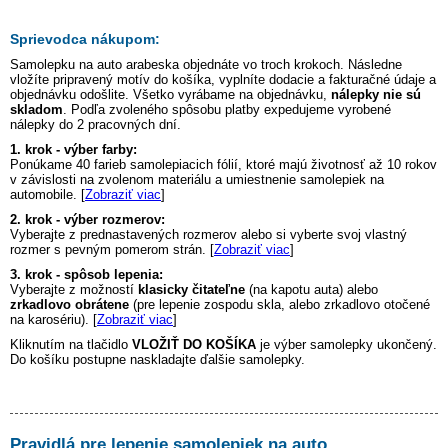
Sprievodca nákupom:
Samolepku na auto
arabeska
objednáte vo troch krokoch. Následne
vložíte pripravený motív do košíka, vyplníte dodacie a fakturačné údaje a
objednávku odošlite. Všetko vyrábame na objednávku,
nálepky nie sú
skladom
. Podľa zvoleného spôsobu platby expedujeme vyrobené
nálepky do 2 pracovných dní.
1. krok - výber farby:
Ponúkame 40 farieb samolepiacich fólií, ktoré majú životnosť až 10 rokov
v závislosti na zvolenom materiálu a umiestnenie samolepiek na
automobile. [
Zobraziť viac
]
2. krok - výber rozmerov:
Vyberajte z prednastavených rozmerov alebo si vyberte svoj vlastný
rozmer s pevným pomerom strán. [
Zobraziť viac
]
3. krok - spôsob lepenia:
Vyberajte z možností
klasicky čitateľne
(na kapotu auta) alebo
zrkadlovo obrátene
(pre lepenie zospodu skla, alebo zrkadlovo otočené
na karosériu). [
Zobraziť viac
]
Kliknutím na tlačidlo
VLOŽIŤ DO KOŠÍKA
je výber samolepky ukončený.
Do košíku postupne naskladajte ďalšie samolepky.
Pravidlá pre lepenie samolepiek na auto