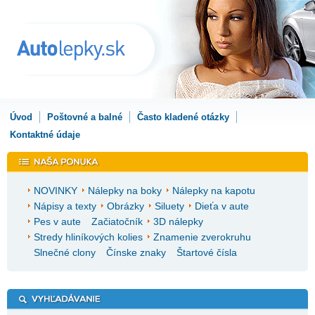
Úvod
Poštovné a balné
Často kladené otázky
Kontaktné údaje
NOVINKY
Nálepky na boky
Nálepky na kapotu
Nápisy a texty
Obrázky
Siluety
Dieťa v aute
Pes v aute
Začiatočník
3D nálepky
Stredy hliníkových kolies
Znamenie zverokruhu
Slnečné clony
Čínske znaky
Štartové čísla