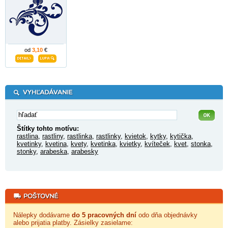
od
3,10
€
Štítky tohto motívu:
rastlina
,
rastliny
,
rastlinka
,
rastlinky
,
kvietok
,
kytky
,
kytička
,
kvetinky
,
kvetina
,
kvety
,
kvetinka
,
kvietky
,
kvíteček
,
kvet
,
stonka
,
stonky
,
arabeska
,
arabesky
Nálepky dodávame
do 5 pracovných dní
odo dňa objednávky
alebo prijatia platby. Zásielky zasielame: