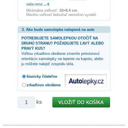
vaša cena:
...
€
Minimálna veľkosť:
10×8.4 cm
.
Menšiu veľkosť bohužiaľ nemožno vyrobiť.
3. Ako bude samolepka nalepená na aute
POTREBUJETE SAMOLEPKOU OTOČIŤ NA
DRUHÚ STRANU? POŽADUJETE ĽAVÝ ALEBO
PRAVÝ KUS?
Voľbou zrkadlovo obrátene zmeníte priestorovú
orientáciu samolepky na lepenie na kapotu, alebo
ju môžete nalepiť zospodu skla.
klasicky čitateľne
zrkadlovo obrátene
ks