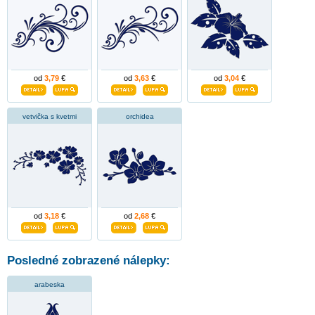
od
3,79
€
od
3,63
€
od
3,04
€
vetvička s kvetmi
orchidea
od
3,18
€
od
2,68
€
Posledné zobrazené nálepky:
arabeska