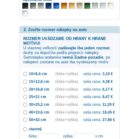
2. Zvoľte rozmer nálepky na auto
ROZMER UVÁDZAME OD HRANY K HRANE
MOTÍVU!
U vlastnej veľkosti
zadávajte iba jeden rozmer
,
druhý sa dopočíta podľa proporcií nálepky.
Samolepka
arabeska
nemá žiadne pozadie
, po
nalepení zostane na aute iba vyobrazený motív.
10×8,4 cm
(šírka × výška)
vaša cena:
3,10
€
15×12,6 cm
(šírka × výška)
vaša cena:
4,38
€
20×16,8 cm
(šírka × výška)
vaša cena:
6,17
€
25×21 cm
(šírka × výška)
vaša cena:
8,47
€
30×25,2 cm
(šírka × výška)
vaša cena:
11,29
€
40×33,6 cm
(šírka × výška)
vaša cena:
18,45
€
50×42 cm
(šírka × výška)
vaša cena:
27,66
€
vlastný
šírka:
výška:
v cm