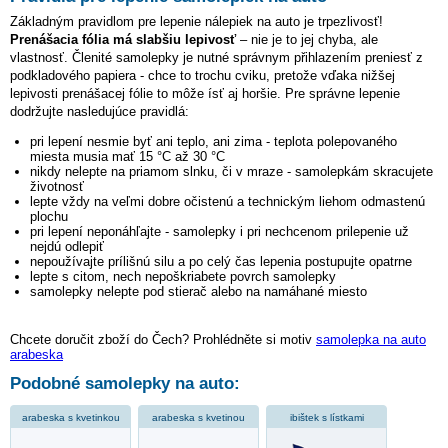
Základným pravidlom pre lepenie nálepiek na auto je trpezlivosť!
Prenášacia fólia má slabšiu lepivosť
– nie je to jej chyba, ale
vlastnosť. Členité samolepky je nutné správnym přihlazením preniesť z
podkladového papiera - chce to trochu cviku, pretože vďaka nižšej
lepivosti prenášacej fólie to môže ísť aj horšie. Pre správne lepenie
dodržujte nasledujúce pravidlá:
pri lepení nesmie byť ani teplo, ani zima - teplota polepovaného
miesta musia mať 15 °C až 30 °C
nikdy nelepte na priamom slnku, či v mraze - samolepkám skracujete
životnosť
lepte vždy na veľmi dobre očistenú a technickým liehom odmastenú
plochu
pri lepení neponáhľajte - samolepky i pri nechcenom prilepenie už
nejdú odlepiť
nepoužívajte prílišnú silu a po celý čas lepenia postupujte opatrne
lepte s citom, nech nepoškriabete povrch samolepky
samolepky nelepte pod stierač alebo na namáhané miesto
Chcete doručit zboží do Čech? Prohlédněte si motiv
samolepka na auto
arabeska
Podobné samolepky na auto:
arabeska s kvetinkou
arabeska s kvetinou
ibištek s lístkami