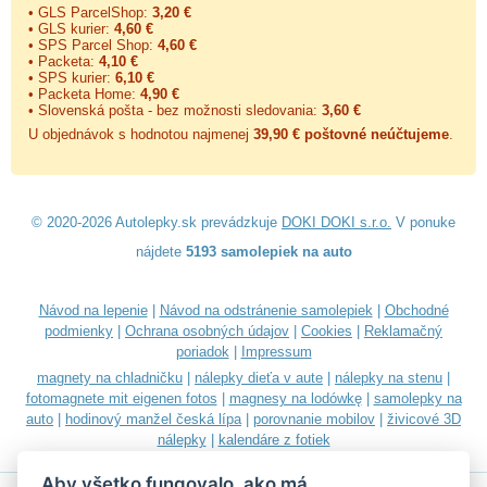
• GLS ParcelShop:
3,20 €
• GLS kurier:
4,60 €
• SPS Parcel Shop:
4,60 €
• Packeta:
4,10 €
• SPS kurier:
6,10 €
• Packeta Home:
4,90 €
• Slovenská pošta - bez možnosti sledovania:
3,60 €
U objednávok s hodnotou najmenej
39,90 € poštovné neúčtujeme
.
© 2020-2026 Autolepky.sk prevádzkuje
DOKI DOKI s.r.o.
V ponuke
nájdete
5193 samolepiek na auto
Návod na lepenie
|
Návod na odstránenie samolepiek
|
Obchodné
podmienky
|
Ochrana osobných údajov
|
Cookies
|
Reklamačný
poriadok
|
Impressum
magnety na chladničku
|
nálepky dieťa v aute
|
nálepky na stenu
|
fotomagnete mit eigenen fotos
|
magnesy na lodówkę
|
samolepky na
auto
|
hodinový manžel česká lípa
|
porovnanie mobilov
|
živicové 3D
nálepky
|
kalendáre z fotiek
Aby všetko fungovalo, ako má