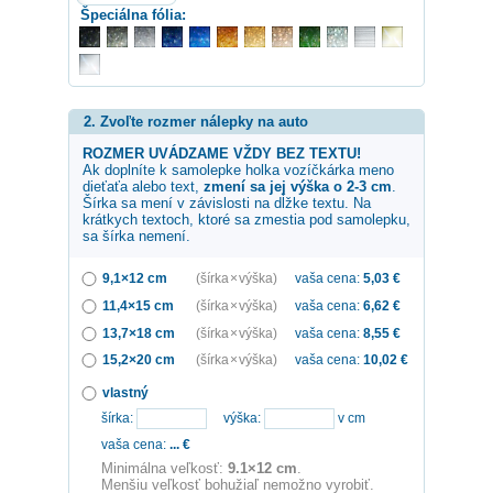
Špeciálna fólia:
2. Zvoľte rozmer nálepky na auto
ROZMER UVÁDZAME VŽDY BEZ TEXTU!
Ak doplníte k samolepke
holka vozíčkárka
meno
dieťaťa alebo text,
zmení sa jej výška o 2-3 cm
.
Šírka sa mení v závislosti na dĺžke textu. Na
krátkych textoch, ktoré sa zmestia pod samolepku,
sa šírka nemení.
9,1×12 cm
(šírka × výška)
vaša cena:
5,03
€
11,4×15 cm
(šírka × výška)
vaša cena:
6,62
€
13,7×18 cm
(šírka × výška)
vaša cena:
8,55
€
15,2×20 cm
(šírka × výška)
vaša cena:
10,02
€
vlastný
šírka:
výška:
v cm
vaša cena:
...
€
Minimálna veľkosť:
9.1×12 cm
.
Menšiu veľkosť bohužiaľ nemožno vyrobiť.