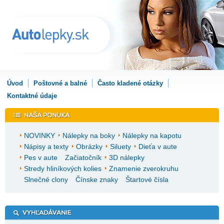
Úvod
Poštovné a balné
Často kladené otázky
Kontaktné údaje
NOVINKY
Nálepky na boky
Nálepky na kapotu
Nápisy a texty
Obrázky
Siluety
Dieťa v aute
Pes v aute
Začiatočník
3D nálepky
Stredy hliníkových kolies
Znamenie zverokruhu
Slnečné clony
Čínske znaky
Štartové čísla