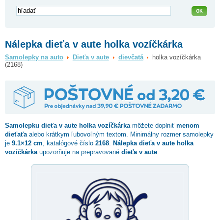
Nálepka dieťa v aute holka vozíčkárka
Samolepky na auto
Dieťa v aute
dievčatá
holka vozíčkárka
(2168)
Samolepku dieťa v aute
holka vozíčkárka
môžete doplniť
menom
dieťaťa
alebo krátkym ľubovoľným textom. Minimálny rozmer samolepky
je
9.1×12 cm
, katalógové číslo
2168
.
Nálepka dieťa v aute holka
vozíčkárka
upozorňuje na prepravované
dieťa v aute
.