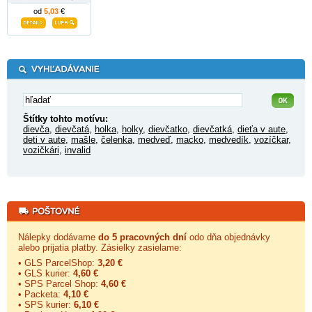
od
5,03
€
Štítky tohto motívu:
dievča
,
dievčatá
,
holka
,
holky
,
dievčatko
,
dievčatká
,
dieťa v aute
,
deti v aute
,
mašle
,
čelenka
,
medveď
,
macko
,
medvedík
,
vozíčkar
,
vozičkári
,
invalid
Nálepky dodávame
do 5 pracovných dní
odo dňa objednávky
alebo prijatia platby. Zásielky zasielame:
• GLS ParcelShop:
3,20 €
• GLS kurier:
4,60 €
• SPS Parcel Shop:
4,60 €
• Packeta:
4,10 €
• SPS kurier:
6,10 €