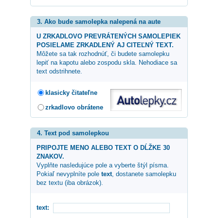
3. Ako bude samolepka nalepená na aute
U ZRKADLOVO PREVRÁTENÝCH SAMOLEPIEK
POSIELAME ZRKADLENÝ AJ CITEĽNÝ TEXT.
Môžete sa tak rozhodnúť, či budete samolepku
lepiť na kapotu alebo zospodu skla. Nehodiace sa
text odstrihnete.
klasicky čitateľne
zrkadlovo obrátene
4. Text pod samolepkou
PRIPOJTE MENO ALEBO TEXT O DĹŽKE 30
ZNAKOV.
Vyplňte nasledujúce pole a vyberte štýl písma.
Pokiaľ nevyplníte pole
text
, dostanete samolepku
bez textu (iba obrázok).
text: