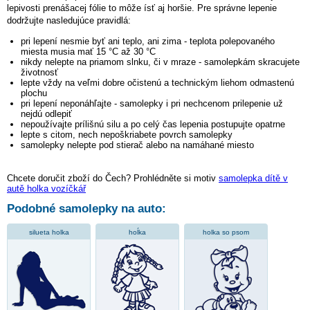
lepivosti prenášacej fólie to môže ísť aj horšie. Pre správne lepenie
dodržujte nasledujúce pravidlá:
pri lepení nesmie byť ani teplo, ani zima - teplota polepovaného
miesta musia mať 15 °C až 30 °C
nikdy nelepte na priamom slnku, či v mraze - samolepkám skracujete
životnosť
lepte vždy na veľmi dobre očistenú a technickým liehom odmastenú
plochu
pri lepení neponáhľajte - samolepky i pri nechcenom prilepenie už
nejdú odlepiť
nepoužívajte prílišnú silu a po celý čas lepenia postupujte opatrne
lepte s citom, nech nepoškriabete povrch samolepky
samolepky nelepte pod stierač alebo na namáhané miesto
Chcete doručit zboží do Čech? Prohlédněte si motiv
samolepka dítě v
autě holka vozíčkář
Podobné samolepky na auto:
silueta holka
hoĺka
holka so psom