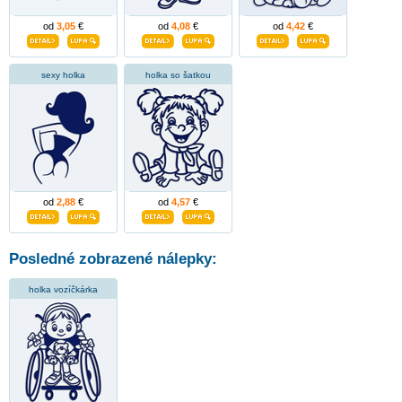
od
3,05
€
od
4,08
€
od
4,42
€
sexy holka
holka so šatkou
od
2,88
€
od
4,57
€
Posledné zobrazené nálepky:
holka vozíčkárka