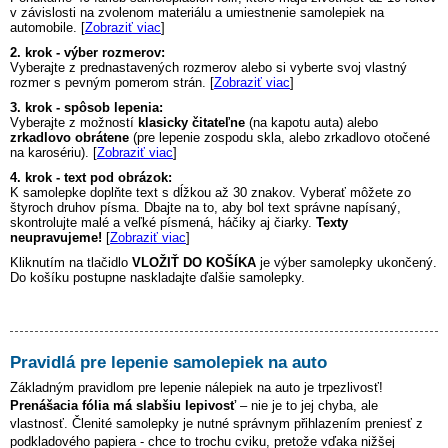
v závislosti na zvolenom materiálu a umiestnenie samolepiek na
automobile. [
Zobraziť viac
]
2. krok - výber rozmerov:
Vyberajte z prednastavených rozmerov alebo si vyberte svoj vlastný
rozmer s pevným pomerom strán. [
Zobraziť viac
]
3. krok - spôsob lepenia:
Vyberajte z možností
klasicky čitateľne
(na kapotu auta) alebo
zrkadlovo obrátene
(pre lepenie zospodu skla, alebo zrkadlovo otočené
na karosériu). [
Zobraziť viac
]
4. krok - text pod obrázok:
K samolepke doplňte text s dĺžkou až 30 znakov. Vyberať môžete zo
štyroch druhov písma. Dbajte na to, aby bol text správne napísaný,
skontrolujte malé a veľké písmená, háčiky aj čiarky.
Texty
neupravujeme!
[
Zobraziť viac
]
Kliknutím na tlačidlo
VLOŽIŤ DO KOŠÍKA
je výber samolepky ukončený.
Do košíku postupne naskladajte ďalšie samolepky.
Pravidlá pre lepenie samolepiek na auto
Základným pravidlom pre lepenie nálepiek na auto je trpezlivosť!
Prenášacia fólia má slabšiu lepivosť
– nie je to jej chyba, ale
vlastnosť. Členité samolepky je nutné správnym přihlazením preniesť z
podkladového papiera - chce to trochu cviku, pretože vďaka nižšej