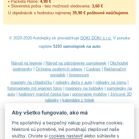
• Packeta Home:
4,90 €
• Slovenská pošta - bez možnosti sledovania:
3,60 €
U objednávok s hodnotou najmenej
39,90 € poštovné neúčtujeme
.
© 2020-2026 Autolepky.sk prevádzkuje
DOKI DOKI s.r.o.
V ponuke
nájdete
5193 samolepiek na auto
Návod na lepenie
|
Návod na odstránenie samolepiek
|
Obchodné
podmienky
|
Ochrana osobných údajov
|
Cookies
|
Reklamačný
poriadok
|
Impressum
magnety na chladničku
|
nálepky dieťa v aute
|
nálepky na stenu
|
fotomagnete mit eigenen fotos
|
magnesy na lodówkę
|
samolepky na
auto
|
hodinový manžel česká lípa
|
porovnanie mobilov
|
živicové 3D
nálepky
|
kalendáre z fotiek
Aby všetko fungovalo, ako má
Pre spoľahlivý a bezpečný nákup používame cookies.
Niektoré sú potrebné, iné pomáhajú zlepšovať naše
služby. Chcete si
cookies nastaviť
alebo súhlasíte s
Akceptujeme všetky bežné platobné karty