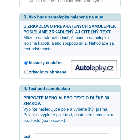
Menšiu veľkosť bohužiaľ nemožno vyrobiť.
3. Ako bude samolepka nalepená na aute
U ZRKADLOVO PREVRÁTENÝCH SAMOLEPIEK
POSIELAME ZRKADLENÝ AJ CITEĽNÝ TEXT.
Môžete sa tak rozhodnúť, či budete samolepku
lepiť na kapotu alebo zospodu skla. Nehodiace sa
text odstrihnete.
klasicky čitateľne
zrkadlovo obrátene
4. Text pod samolepkou
PRIPOJTE MENO ALEBO TEXT O DĹŽKE 30
ZNAKOV.
Vyplňte nasledujúce pole a vyberte štýl písma.
Pokiaľ nevyplníte pole
text
, dostanete samolepku
bez textu (iba obrázok).
text: