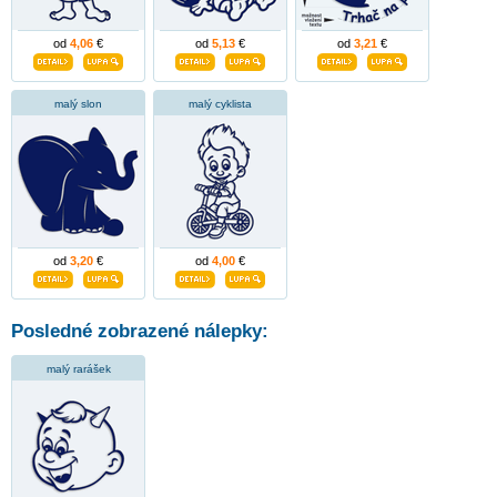
od
4,06
€
od
5,13
€
od
3,21
€
malý slon
malý cyklista
od
3,20
€
od
4,00
€
Posledné zobrazené nálepky:
malý rarášek