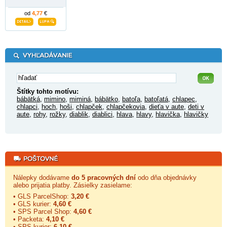
od
4,77
€
Štítky tohto motívu:
bábätká
,
mimino
,
miminá
,
bábätko
,
batoľa
,
batoľatá
,
chlapec
,
chlapci
,
hoch
,
hoši
,
chlapček
,
chlapčekovia
,
dieťa v aute
,
deti v
aute
,
rohy
,
rožky
,
diablik
,
diablici
,
hlava
,
hlavy
,
hlavička
,
hlavičky
Nálepky dodávame
do 5 pracovných dní
odo dňa objednávky
alebo prijatia platby. Zásielky zasielame:
• GLS ParcelShop:
3,20 €
• GLS kurier:
4,60 €
• SPS Parcel Shop:
4,60 €
• Packeta:
4,10 €
• SPS kurier:
6,10 €