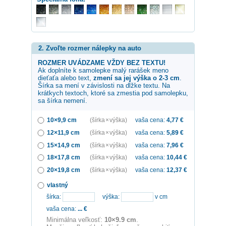
2. Zvoľte rozmer nálepky na auto
ROZMER UVÁDZAME VŽDY BEZ TEXTU!
Ak doplníte k samolepke
malý rarášek
meno
dieťaťa alebo text,
zmení sa jej výška o 2-3 cm
.
Šírka sa mení v závislosti na dĺžke textu. Na
krátkych textoch, ktoré sa zmestia pod samolepku,
sa šírka nemení.
10×9,9 cm
(šírka × výška)
vaša cena:
4,77
€
12×11,9 cm
(šírka × výška)
vaša cena:
5,89
€
15×14,9 cm
(šírka × výška)
vaša cena:
7,96
€
18×17,8 cm
(šírka × výška)
vaša cena:
10,44
€
20×19,8 cm
(šírka × výška)
vaša cena:
12,37
€
vlastný
šírka:
výška:
v cm
vaša cena:
...
€
Minimálna veľkosť:
10×9.9 cm
.