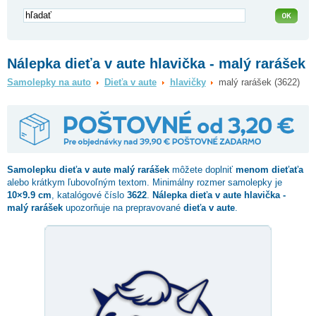
Nálepka dieťa v aute hlavička - malý rarášek
Samolepky na auto
Dieťa v aute
hlavičky
malý rarášek (3622)
Samolepku dieťa v aute
malý rarášek
môžete doplniť
menom dieťaťa
alebo krátkym ľubovoľným textom. Minimálny rozmer samolepky je
10×9.9 cm
, katalógové číslo
3622
.
Nálepka dieťa v aute hlavička -
malý rarášek
upozorňuje na prepravované
dieťa v aute
.