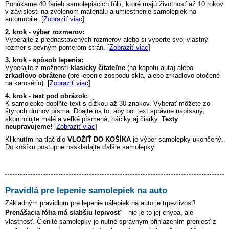
Ponúkame 40 farieb samolepiacich fólií, ktoré majú životnosť až 10 rokov
v závislosti na zvolenom materiálu a umiestnenie samolepiek na
automobile. [
Zobraziť viac
]
2. krok - výber rozmerov:
Vyberajte z prednastavených rozmerov alebo si vyberte svoj vlastný
rozmer s pevným pomerom strán. [
Zobraziť viac
]
3. krok - spôsob lepenia:
Vyberajte z možností
klasicky čitateľne
(na kapotu auta) alebo
zrkadlovo obrátene
(pre lepenie zospodu skla, alebo zrkadlovo otočené
na karosériu). [
Zobraziť viac
]
4. krok - text pod obrázok:
K samolepke doplňte text s dĺžkou až 30 znakov. Vyberať môžete zo
štyroch druhov písma. Dbajte na to, aby bol text správne napísaný,
skontrolujte malé a veľké písmená, háčiky aj čiarky.
Texty
neupravujeme!
[
Zobraziť viac
]
Kliknutím na tlačidlo
VLOŽIŤ DO KOŠÍKA
je výber samolepky ukončený.
Do košíku postupne naskladajte ďalšie samolepky.
Pravidlá pre lepenie samolepiek na auto
Základným pravidlom pre lepenie nálepiek na auto je trpezlivosť!
Prenášacia fólia má slabšiu lepivosť
– nie je to jej chyba, ale
vlastnosť. Členité samolepky je nutné správnym přihlazením preniesť z