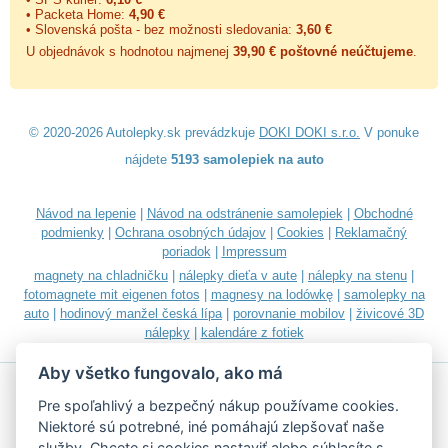
• Packeta Home:
4,90 €
• Slovenská pošta - bez možnosti sledovania:
3,60 €
U objednávok s hodnotou najmenej
39,90 € poštovné neúčtujeme
.
© 2020-2026 Autolepky.sk prevádzkuje
DOKI DOKI s.r.o.
V ponuke
nájdete
5193 samolepiek na auto
Návod na lepenie
|
Návod na odstránenie samolepiek
|
Obchodné
podmienky
|
Ochrana osobných údajov
|
Cookies
|
Reklamačný
poriadok
|
Impressum
magnety na chladničku
|
nálepky dieťa v aute
|
nálepky na stenu
|
fotomagnete mit eigenen fotos
|
magnesy na lodówkę
|
samolepky na
auto
|
hodinový manžel česká lípa
|
porovnanie mobilov
|
živicové 3D
nálepky
|
kalendáre z fotiek
Aby všetko fungovalo, ako má
Pre spoľahlivý a bezpečný nákup používame cookies.
Niektoré sú potrebné, iné pomáhajú zlepšovať naše
služby. Chcete si
cookies nastaviť
alebo súhlasíte s