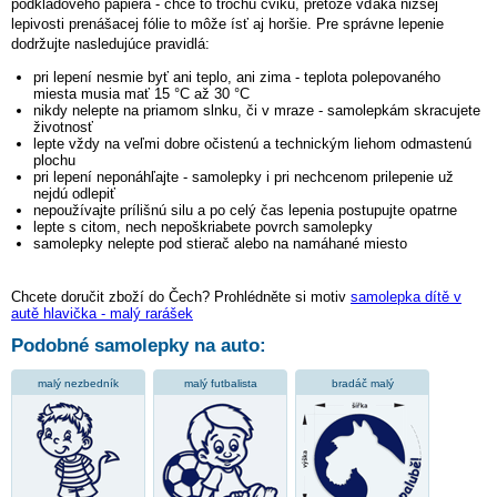
podkladového papiera - chce to trochu cviku, pretože vďaka nižšej
lepivosti prenášacej fólie to môže ísť aj horšie. Pre správne lepenie
dodržujte nasledujúce pravidlá:
pri lepení nesmie byť ani teplo, ani zima - teplota polepovaného
miesta musia mať 15 °C až 30 °C
nikdy nelepte na priamom slnku, či v mraze - samolepkám skracujete
životnosť
lepte vždy na veľmi dobre očistenú a technickým liehom odmastenú
plochu
pri lepení neponáhľajte - samolepky i pri nechcenom prilepenie už
nejdú odlepiť
nepoužívajte prílišnú silu a po celý čas lepenia postupujte opatrne
lepte s citom, nech nepoškriabete povrch samolepky
samolepky nelepte pod stierač alebo na namáhané miesto
Chcete doručit zboží do Čech? Prohlédněte si motiv
samolepka dítě v
autě hlavička - malý rarášek
Podobné samolepky na auto:
malý nezbedník
malý futbalista
bradáč malý