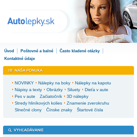
Úvod
Poštovné a balné
Často kladené otázky
Kontaktné údaje
NOVINKY
Nálepky na boky
Nálepky na kapotu
Nápisy a texty
Obrázky
Siluety
Dieťa v aute
Pes v aute
Začiatočník
3D nálepky
Stredy hliníkových kolies
Znamenie zverokruhu
Slnečné clony
Čínske znaky
Štartové čísla