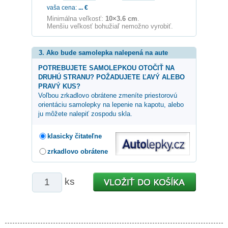
vaša cena:
...
€
Minimálna veľkosť:
10×3.6 cm
.
Menšiu veľkosť bohužiaľ nemožno vyrobiť.
3. Ako bude samolepka nalepená na aute
POTREBUJETE SAMOLEPKOU OTOČIŤ NA
DRUHÚ STRANU? POŽADUJETE ĽAVÝ ALEBO
PRAVÝ KUS?
Voľbou zrkadlovo obrátene zmeníte priestorovú
orientáciu samolepky na lepenie na kapotu, alebo
ju môžete nalepiť zospodu skla.
klasicky čitateľne
zrkadlovo obrátene
ks