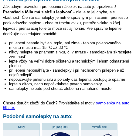
Základným pravidlom pre lepenie nálepiek na auto je trpezlivosť!
Prenášacia fólia má slabšiu lepivosť
– nie je to jej chyba, ale
vlastnosť. Členité samolepky je nutné správnym přihlazením preniesť z
podkladového papiera - chce to trochu cviku, pretože vďaka nižšej
lepivosti prenášacej fólie to môže ísť aj horšie. Pre správne lepenie
dodržujte nasledujúce pravidlá:
pri lepení nesmie byť ani teplo, ani zima - teplota polepovaného
miesta musia mať 15 °C až 30 °C
nikdy nelepte na priamom slnku, či v mraze - samolepkám skracujete
životnosť
lepte vždy na veľmi dobre očistenú a technickým liehom odmastenú
plochu
pri lepení neponáhľajte - samolepky i pri nechcenom prilepenie už
nejdú odlepiť
nepoužívajte prílišnú silu a po celý čas lepenia postupujte opatrne
lepte s citom, nech nepoškriabete povrch samolepky
samolepky nelepte pod stierač alebo na namáhané miesto
Chcete doručit zboží do Čech? Prohlédněte si motiv
samolepka na auto
69 sex
Podobné samolepky na auto:
Sexy
jin jang sex
Mimoň sex