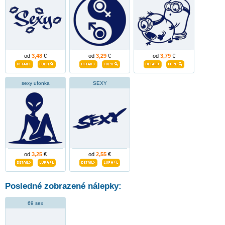
od
3,48
€
od
3,29
€
od
3,79
€
sexy ufonka
SEXY
od
3,25
€
od
2,55
€
Posledné zobrazené nálepky:
69 sex