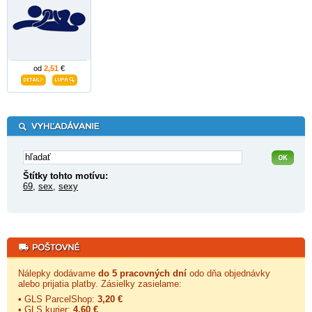
od
2,51
€
Štítky tohto motívu:
69
,
sex
,
sexy
Nálepky dodávame
do 5 pracovných dní
odo dňa objednávky
alebo prijatia platby. Zásielky zasielame:
• GLS ParcelShop:
3,20 €
• GLS kurier:
4,60 €