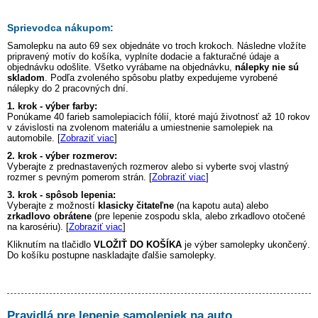
Sprievodca nákupom:
Samolepku na auto
69 sex
objednáte vo troch krokoch. Následne vložíte
pripravený motív do košíka, vyplníte dodacie a fakturačné údaje a
objednávku odošlite. Všetko vyrábame na objednávku,
nálepky nie sú
skladom
. Podľa zvoleného spôsobu platby expedujeme vyrobené
nálepky do 2 pracovných dní.
1. krok - výber farby:
Ponúkame 40 farieb samolepiacich fólií, ktoré majú životnosť až 10 rokov
v závislosti na zvolenom materiálu a umiestnenie samolepiek na
automobile. [
Zobraziť viac
]
2. krok - výber rozmerov:
Vyberajte z prednastavených rozmerov alebo si vyberte svoj vlastný
rozmer s pevným pomerom strán. [
Zobraziť viac
]
3. krok - spôsob lepenia:
Vyberajte z možností
klasicky čitateľne
(na kapotu auta) alebo
zrkadlovo obrátene
(pre lepenie zospodu skla, alebo zrkadlovo otočené
na karosériu). [
Zobraziť viac
]
Kliknutím na tlačidlo
VLOŽIŤ DO KOŠÍKA
je výber samolepky ukončený.
Do košíku postupne naskladajte ďalšie samolepky.
Pravidlá pre lepenie samolepiek na auto