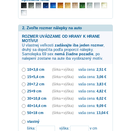
2. Zvoľte rozmer nálepky na auto
ROZMER UVÁDZAME OD HRANY K HRANE
MOTÍVU!
U vlastnej veľkosti
zadávajte iba jeden rozmer
,
druhý sa dopočíta podľa proporcií nálepky.
Samolepka
69 sex
nemá žiadne pozadie
, po
nalepení zostane na aute iba vyobrazený motív.
10×3,6 cm
(šírka × výška)
vaša cena:
2,51
€
15×5,4 cm
(šírka × výška)
vaša cena:
3,06
€
20×7,2 cm
(šírka × výška)
vaša cena:
3,83
€
25×9 cm
(šírka × výška)
vaša cena:
4,82
€
30×10,8 cm
(šírka × výška)
vaša cena:
6,02
€
40×14,4 cm
(šírka × výška)
vaša cena:
9,09
€
50×18 cm
(šírka × výška)
vaša cena:
13,04
€
vlastný
šírka:
výška:
v cm