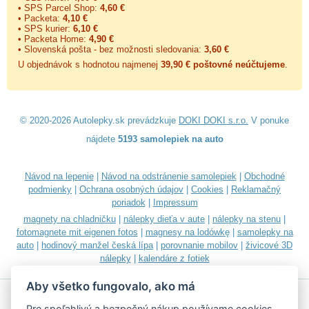
• SPS Parcel Shop:
4,60 €
• Packeta:
4,10 €
• SPS kurier:
6,10 €
• Packeta Home:
4,90 €
• Slovenská pošta - bez možnosti sledovania:
3,60 €
U objednávok s hodnotou najmenej
39,90 € poštovné neúčtujeme
.
© 2020-2026 Autolepky.sk prevádzkuje
DOKI DOKI s.r.o.
V ponuke
nájdete
5193 samolepiek na auto
Návod na lepenie
|
Návod na odstránenie samolepiek
|
Obchodné
podmienky
|
Ochrana osobných údajov
|
Cookies
|
Reklamačný
poriadok
|
Impressum
magnety na chladničku
|
nálepky dieťa v aute
|
nálepky na stenu
|
fotomagnete mit eigenen fotos
|
magnesy na lodówkę
|
samolepky na
auto
|
hodinový manžel česká lípa
|
porovnanie mobilov
|
živicové 3D
nálepky
|
kalendáre z fotiek
Aby všetko fungovalo, ako má
Pre spoľahlivý a bezpečný nákup používame cookies.