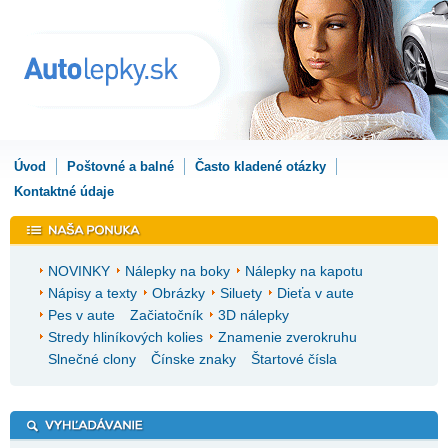
Úvod
Poštovné a balné
Často kladené otázky
Kontaktné údaje
NOVINKY
Nálepky na boky
Nálepky na kapotu
Nápisy a texty
Obrázky
Siluety
Dieťa v aute
Pes v aute
Začiatočník
3D nálepky
Stredy hliníkových kolies
Znamenie zverokruhu
Slnečné clony
Čínske znaky
Štartové čísla